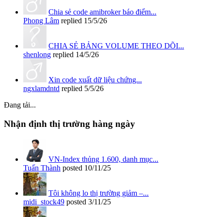
Chia sẻ code amibroker báo điểm...
Phong Lâm
replied
15/5/26
CHIA SẺ BẢNG VOLUME THEO DÕI...
shenlong
replied
14/5/26
Xin code xuất dữ liệu chứng...
ngxlamdntd
replied
5/5/26
Đang tải...
Nhận định thị trường hàng ngày
VN-Index thủng 1.600, danh mục...
Tuấn Thành
posted
10/11/25
Tôi không lo thị trường giảm –...
midi_stock49
posted
3/11/25