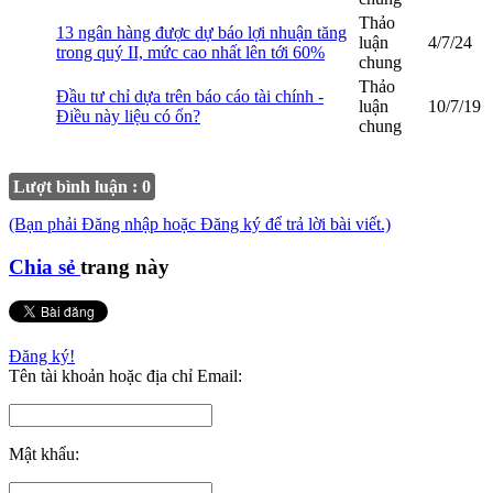
Thảo
13 ngân hàng được dự báo lợi nhuận tăng
luận
4/7/24
trong quý II, mức cao nhất lên tới 60%
chung
Thảo
Đầu tư chỉ dựa trên báo cáo tài chính -
luận
10/7/19
Điều này liệu có ổn?
chung
Lượt bình luận : 0
(Bạn phải Đăng nhập hoặc Đăng ký để trả lời bài viết.)
Chia sẻ
trang này
Đăng ký!
Tên tài khoản hoặc địa chỉ Email:
Mật khẩu: