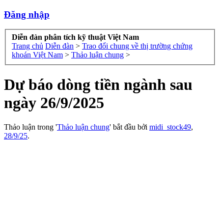
Đăng nhập
Diễn đàn phân tích kỹ thuật Việt Nam
Trang chủ
Diễn đàn
>
Trao đổi chung về thị trường chứng
khoán Việt Nam
>
Thảo luận chung
>
Dự báo dòng tiền ngành sau
ngày 26/9/2025
Thảo luận trong '
Thảo luận chung
' bắt đầu bởi
midi_stock49
,
28/9/25
.