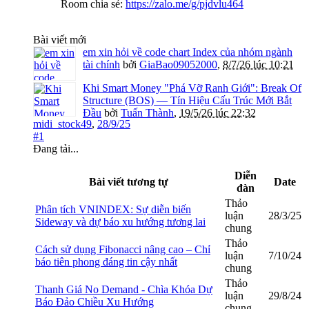
Room chia sẻ:
https://zalo.me/g/pjdvlu464
Bài viết mới
em xin hỏi về code chart Index của nhóm ngành
tài chính
bởi
GiaBao09052000
,
8/7/26 lúc 10:21
Khi Smart Money "Phá Vỡ Ranh Giới": Break Of
Structure (BOS) — Tín Hiệu Cấu Trúc Mới Bắt
Đầu
bởi
Tuấn Thành
,
19/5/26 lúc 22:32
midi_stock49
,
28/9/25
#1
Đang tải...
Diễn
Bài viết tương tự
Date
đàn
Thảo
Phân tích VNINDEX: Sự diễn biến
luận
28/3/25
Sideway và dự báo xu hướng tương lai
chung
Thảo
Cách sử dụng Fibonacci nâng cao – Chỉ
luận
7/10/24
báo tiên phong đáng tin cậy nhất
chung
Thảo
Thanh Giá No Demand - Chìa Khóa Dự
luận
29/8/24
Báo Đảo Chiều Xu Hướng
chung