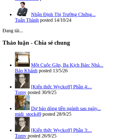
Nhận Định Thị Trường Chứng...
Tuấn Thành
posted
14/10/24
Đang tải...
Thảo luận - Chia sẻ chung
Một Cuộc Gặp, Ba Kịch Bản: Nhà...
Bảo Khánh
posted
13/5/26
[Kiến thức Wyckoff] Phần 4:...
Tomy
posted
30/9/25
Dự báo dòng tiền ngành sau ngày...
midi_stock49
posted
28/9/25
[Kiến thức Wyckoff] Phần 3:...
Tomy
posted
26/9/25