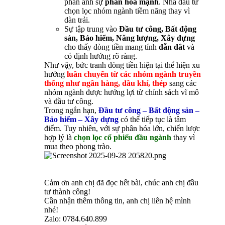
phản ánh sự
phân hóa mạnh
. Nhà đầu tư
chọn lọc nhóm ngành tiềm năng thay vì
dàn trải.
Sự tập trung vào
Đầu tư công, Bất động
sản, Bảo hiểm, Năng lượng, Xây dựng
cho thấy dòng tiền mang tính
dẫn dắt
và
có định hướng rõ ràng.
Như vậy, bức tranh dòng tiền hiện tại thể hiện xu
hướng
luân chuyển từ các nhóm ngành truyền
thống như ngân hàng, dầu khí, thép
sang các
nhóm ngành được hưởng lợi từ chính sách vĩ mô
và đầu tư công.
Trong ngắn hạn,
Đầu tư công – Bất động sản –
Bảo hiểm – Xây dựng
có thể tiếp tục là tâm
điểm. Tuy nhiên, với sự phân hóa lớn, chiến lược
hợp lý là
chọn lọc cổ phiếu đầu ngành
thay vì
mua theo phong trào.
Cảm ơn anh chị đã đọc hết bài, chúc anh chị đầu
tư thành công!
Cần nhận thêm thông tin, anh chị liên hệ mình
nhé!
Zalo: 0784.640.899