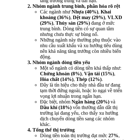
tăng trưởng trung và dài hạn.
2. Nhóm ngành trung bình, phân hóa rõ rệt
Các ngành như
Nhựa (40%)
,
Khai
khoáng (36%)
,
Dệt may (29%)
,
VLXD
(29%)
,
Thủy sản (29%)
đang ở mức
trung bình. Dòng tiền có sự quan tâm
nhưng chưa thực sự bùng nổ.
Những ngành này thường phụ thuộc vào
nhu cầu xuất khẩu và xu hướng tiêu dùng
nên khả năng tăng trưởng còn nhiều biến
động.
3. Nhóm ngành dòng tiền yếu
Một số ngành có dòng tiền khá thấp như:
Chứng khoán (8%)
,
Vận tải (15%)
,
Hóa chất (14%)
,
Thép (12%)
.
Đây là tín hiệu cho thấy nhà đầu tư đang
tạm thời đứng ngoài, hoặc lo ngại về triển
vọng lợi nhuận trong ngắn hạn.
Đặc biệt, nhóm
Ngân hàng (20%)
và
Dầu khí (18%)
vốn thường dẫn dắt thị
trường lại đang yếu, cho thấy xu hướng
dịch chuyển dòng tiền sang các nhóm
khác.
4. Tổng thể thị trường
Dòng tiền toàn thị trường đạt mức
27%
,