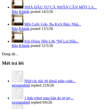
NHÀ ĐẦU TƯ CÁ NHÂN CẦN MỘT LA...
Bảo Khánh
posted
14/5/26
Một Cuộc Gặp, Ba Kịch Bản: Nhà...
Bảo Khánh
posted
13/5/26
Khi Dòng Tiền Lớn “Để Lại Dấu...
Bảo Khánh
posted
12/5/26
Đang tải...
Mới trả lời
Nhờ các bác bẻ khoá giúp code...
ngxlamdntd
replied
22/6/26
1 link robot mua bán do tự tay...
ngxlamdntd
replied
9/6/26