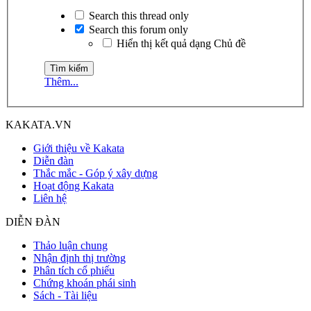
Search this thread only
Search this forum only
Hiển thị kết quả dạng Chủ đề
Thêm...
KAKATA.VN
Giới thiệu về Kakata
Diễn đàn
Thắc mắc - Góp ý xây dựng
Hoạt động Kakata
Liên hệ
DIỄN ĐÀN
Thảo luận chung
Nhận định thị trường
Phân tích cổ phiếu
Chứng khoán phái sinh
Sách - Tài liệu