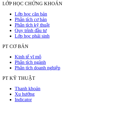
LỚP HỌC CHỨNG KHOÁN
Lớp học căn bản
Phân tích cơ bản
Phân tích kỹ thuật
Quy trình đầu tư
Lớp học phái sinh
PT CƠ BẢN
Kinh tế vĩ mô
Phân tích ngành
Phân tích doanh nghiệp
PT KỸ THUẬT
Thanh khoản
Xu hướng
Indicator