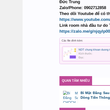
Đức Trung
Zalo/Phone: 0902712858
Theo dõi Youtube để có t
https://www.youtube.co
Link room nhà đầu tư do 
https://zalo.me/g/njqylp0
Các file đính kèm:
Kích thước:
Đọc:
QUAN TÂM NHIỀU
Bí Mật Đằng Sau
Dòng Tiền Thông
bởi
Tuấn Thành
,
8/8/26 lúc 11:11