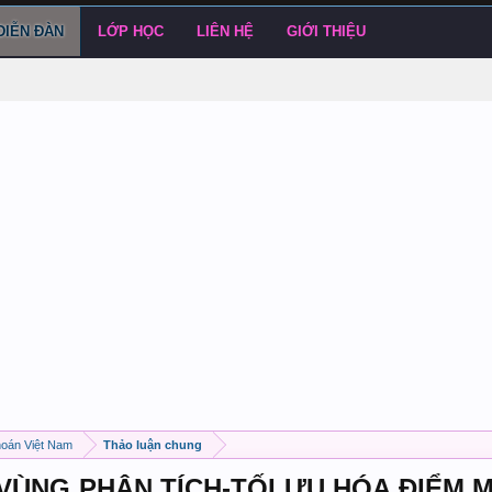
DIỄN ĐÀN
LỚP HỌC
LIÊN HỆ
GIỚI THIỆU
hoán Việt Nam
Thảo luận chung
VÙNG PHÂN TÍCH-TỐI ƯU HÓA ĐIỂM 