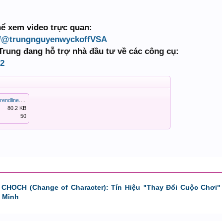
hể xem video trực quan:
m/@trungnguyenwyckoffVSA
Trung đang hỗ trợ nhà đầu tư về các công cụ:
02
NDT chung khoan duong trendline.png
80.2 KB
50
 CHOCH (Change of Character): Tín Hiệu "Thay Đổi Cuộc Chơi"
 Minh