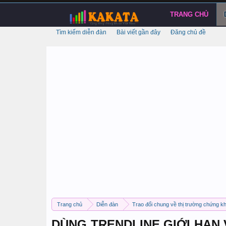
TRANG CHỦ
Tìm kiếm diễn đàn
Bài viết gần đây
Đăng chủ đề
Trang chủ
Diễn đàn
Trao đổi chung về thị trường chứng k
DÙNG TRENDLINE GIỚI HẠN 