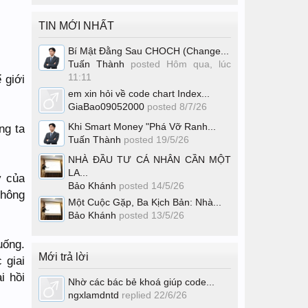
TIN MỚI NHẤT
Bí Mật Đằng Sau CHOCH (Change...
Tuấn Thành
posted
Hôm qua, lúc
11:11
 giới
em xin hỏi về code chart Index...
GiaBao09052000
posted
8/7/26
Khi Smart Money "Phá Vỡ Ranh...
ng ta
Tuấn Thành
posted
19/5/26
NHÀ ĐẦU TƯ CÁ NHÂN CẦN MỘT
LA...
ý của
Bảo Khánh
posted
14/5/26
không
Một Cuộc Gặp, Ba Kịch Bản: Nhà...
Bảo Khánh
posted
13/5/26
uống.
Mới trả lời
 giai
i hồi
Nhờ các bác bẻ khoá giúp code...
ngxlamdntd
replied
22/6/26