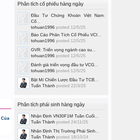
Phân tích cổ phiếu hàng ngày
Đầu Tư Chứng Khoán Việt Nam:
Cổ...
tohuan1996
posted
12/5/25
Báo Cáo Phân Tích Cổ Phiếu VCI...
tohuan1996
posted
12/5/25
GVR: Triển vọng ngành cao su...
tohuan1996
posted
12/5/25
Đánh giá triển vọng đầu tư VCG...
tohuan1996
posted
12/5/25
Bật Mí Chiến Lược Đầu Tư TCB...
Tuấn Thành
posted
22/3/25
Phân tích phái sinh hàng ngày
Nhận Định VN30F1M Tuần Cuối...
 Của
Tuấn Thành
posted
24/11/25
Nhận Định Thị Trường Phái Sinh...
Tuấn Thành
posted
18/10/24