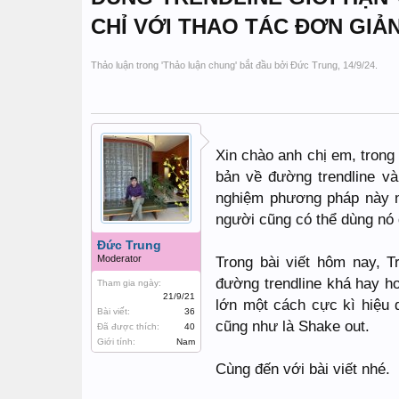
CHỈ VỚI THAO TÁC ĐƠN GIẢ
Thảo luận trong '
Thảo luận chung
' bắt đầu bởi
Đức Trung
,
14/9/24
.
Xin chào anh chị em, trong
bản về đường trendline và
nghiệm phương pháp này nh
người cũng có thể dùng nó 
Đức Trung
Moderator
Trong bài viết hôm nay, T
đường trendline khá hay h
Tham gia ngày:
21/9/21
lớn một cách cực kì hiệu 
Bài viết:
36
cũng như là Shake out.
Đã được thích:
40
Giới tính:
Nam
Cùng đến với bài viết nhé.