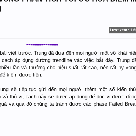
N
Lượt xem : 1,6
***************
 bài viết trước, Trung đã đưa đến mọi người một số khái ni
 cách áp dụng đường trendline vào việc bắt đáy. Trung đ
iều lần và thường cho hiệu suất rất cao, nên rất hy vọn
để kiếm được tiền.
rung sẽ tiếp tục gửi đến mọi người thêm một số kiến th
o và thú vị, cách này sẽ được áp dụng để đọc vị được dòng
quả và qua đó chúng ta tránh được các phase Failed Brea