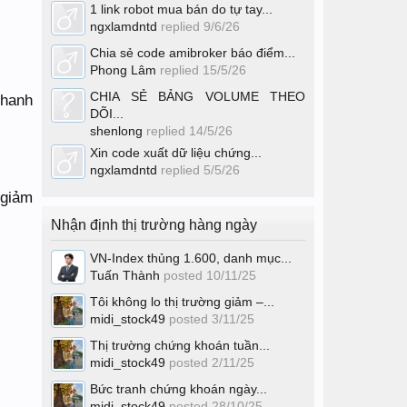
1 link robot mua bán do tự tay...
ngxlamdntd
replied
9/6/26
Chia sẻ code amibroker báo điểm...
Phong Lâm
replied
15/5/26
CHIA SẺ BẢNG VOLUME THEO
thanh
DÕI...
shenlong
replied
14/5/26
Xin code xuất dữ liệu chứng...
ngxlamdntd
replied
5/5/26
 giảm
Nhận định thị trường hàng ngày
VN-Index thủng 1.600, danh mục...
Tuấn Thành
posted
10/11/25
Tôi không lo thị trường giảm –...
midi_stock49
posted
3/11/25
Thị trường chứng khoán tuần...
midi_stock49
posted
2/11/25
Bức tranh chứng khoán ngày...
midi_stock49
posted
28/10/25