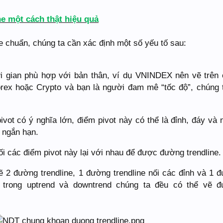
ne một cách thật hiệu quả
 chuẩn, chúng ta cần xác định một số yếu tố sau:
i gian phù hợp với bản thân, ví dụ VNINDEX nên vẽ trên 
orex hoặc Crypto và bạn là người đam mê “tốc độ”, chúng 
vot có ý nghĩa lớn, điểm pivot này có thể là đỉnh, đáy và 
 ngắn hạn.
i các điểm pivot này lại với nhau để được đường trendline.
ẽ 2 đường trendline, 1 đường trendline nối các đỉnh và 1 
ả trong uptrend và downtrend chúng ta đều có thể vẽ 