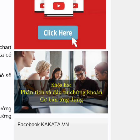
chart
ta có
nó sẽ
đường
đường
Facebook KAKATA.VN