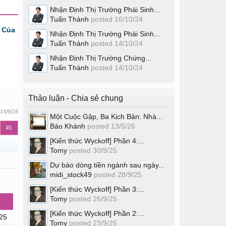
Nhận Định Thị Trường Phái Sinh...
Tuấn Thành
posted
16/10/24
 Của
Nhận Định Thị Trường Phái Sinh...
Tuấn Thành
posted
14/10/24
Nhận Định Thị Trường Chứng...
Tuấn Thành
posted
14/10/24
Thảo luận - Chia sẻ chung
14/9/24
Một Cuộc Gặp, Ba Kịch Bản: Nhà...
Bảo Khánh
posted
13/5/26
#1
[Kiến thức Wyckoff] Phần 4:...
Tomy
posted
30/9/25
Dự báo dòng tiền ngành sau ngày...
midi_stock49
posted
28/9/25
[Kiến thức Wyckoff] Phần 3:...
Tomy
posted
26/9/25
[Kiến thức Wyckoff] Phần 2:...
/25
Tomy
posted
23/9/25