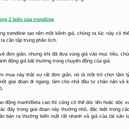
ng 2 biên của trendline
g trendline tạo nên một kênh giá, chúng ta lúc này có thể
ta cần tập trung phân tích.
vẻ đơn giản, nhưng khi đã đưa vùng giá vào mục tiêu, chú
nh động giá bất thường trong chuyển động của giá.
ểm mua này thật sự rất đơn giản, nó là một trò chơi tâm l
ột giai đoạn đi ngang, làm cho nhà đầu tư chán nản và 
ó.
dao động manh/Beta cao thì cũng có thể dóc lên hoặc dóc x
ác đáy trong giai đoạn này thường nhỏ, đặc biệt trong các
ản bán ra thường biến mất rất nhanh và giá của tài sản lạ