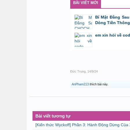
BÀI VIẾT MỚI
Bí Mật Đằng Sau
Dòng Tiền Thông
bởi
Tuấn Thành
,
8/8/26 lúc 11:11
em xin hỏi về co
bởi
GiaBao09052000
,
8/7/26 lúc 10:21
Đức Trung
,
14/9/24
AnPham213
thích bài này.
Bài viết tương tự
[Kiến thức Wyckoff] Phần 3: Hành Động Dừng Củ