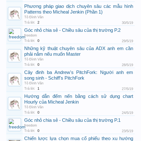
Phương pháp giao dịch chuyên sâu các mẫu hình
Patterns theo Micheal Jenkin (Phần 1)
Tô Đình Văn
Trả lời:
2
30/5/19
Góc nhỏ chia sẻ - Chiều sâu của thị trường P.2
freedom
Trả lời:
0
29/5/19
Những kỹ thuật chuyên sâu của ADX anh em cần
phải nắm nếu muốn Master
Tô Đình Văn
Trả lời:
0
28/5/19
Cây đinh ba Andrew's PitchFork: Người anh em
song sinh - Schiff's PitchFork
Tô Đình Văn
Trả lời:
1
27/5/19
Hướng dẫn đếm nến bằng cách sử dụng chart
Hourly của Micheal Jenkin
Tô Đình Văn
Trả lời:
0
24/5/19
Góc nhỏ chia sẻ - Chiều sâu của thị trường P.1
freedom
Trả lời:
0
23/5/19
Chiến lược lựa chọn mua cổ phiếu theo xu hướng