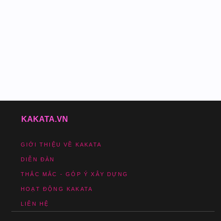
KAKATA.VN
GIỚI THIỆU VỀ KAKATA
DIỄN ĐÀN
THẮC MẮC - GÓP Ý XÂY DỰNG
HOẠT ĐỘNG KAKATA
LIÊN HỆ