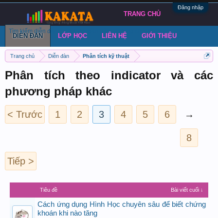
Đăng nhập
TRANG CHỦ
Tìm kiếm diễn đàn
Bài viết gần đây
Đăng chủ đề
DIỄN ĐÀN
LỚP HỌC
LIÊN HỆ
GIỚI THIỆU
Trang chủ
Diễn đàn
Phân tích kỹ thuật
Phân tích theo indicator và các
phương pháp khác
< Trước
1
2
3
4
5
6
→
8
Tiếp >
Tiêu đề
Bài viết cuối ↓
Cách ứng dụng Hình Học chuyên sâu để biết chứng
khoán khi nào tăng