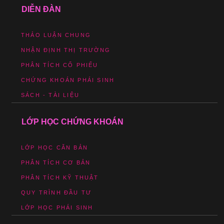
DIỄN ĐÀN
THẢO LUẬN CHUNG
NHẬN ĐỊNH THỊ TRƯỜNG
PHÂN TÍCH CỔ PHIẾU
CHỨNG KHOÁN PHÁI SINH
SÁCH - TÀI LIỆU
LỚP HỌC CHỨNG KHOÁN
LỚP HỌC CĂN BẢN
PHÂN TÍCH CƠ BẢN
PHÂN TÍCH KỸ THUẬT
QUY TRÌNH ĐẦU TƯ
LỚP HỌC PHÁI SINH