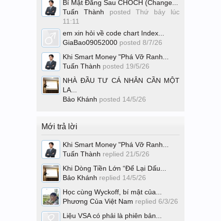
Bí Mật Đằng Sau CHOCH (Change...
Tuấn Thành
posted
Thứ bảy lúc
11:11
em xin hỏi về code chart Index...
GiaBao09052000
posted
8/7/26
Khi Smart Money "Phá Vỡ Ranh...
Tuấn Thành
posted
19/5/26
NHÀ ĐẦU TƯ CÁ NHÂN CẦN MỘT
LA...
Bảo Khánh
posted
14/5/26
Mới trả lời
Khi Smart Money "Phá Vỡ Ranh...
Tuấn Thành
replied
21/5/26
Khi Dòng Tiền Lớn “Để Lại Dấu...
Bảo Khánh
replied
14/5/26
Học cùng Wyckoff, bí mật của...
Phương Của Việt Nam
replied
6/3/26
Liệu VSA có phải là phiên bản...