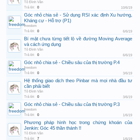
Tô Đình Văn
Trả lời:
0
10/6/19
Góc nhỏ chia sẻ - Sử dụng RSI xác định Xu hướng,
Kháng cự - Hỗ trợ (P1)
freedom
Trả lời:
0
6/6/19
Bí mật chưa từng tiết lộ về đường Moving Average
và cách ứng dụng
Tô Đình Văn
Trả lời:
0
6/6/19
Góc nhỏ chia sẻ - Chiều sâu của thị trường P.4
freedom
Trả lời:
0
3/6/19
Hệ thống giao dịch theo Pinbar mà mọi nhà đầu tư
cần phải biết
Tô Đình Văn
Trả lời:
0
3/6/19
Góc nhỏ chia sẻ - Chiều sâu của thị trường P.3
freedom
Trả lời:
0
1/6/19
Phương pháp hình học trong chứng khoán của
Jenkin: Góc 45 thần thánh !!
Tô Đình Văn
Trả lời:
7
1/6/19