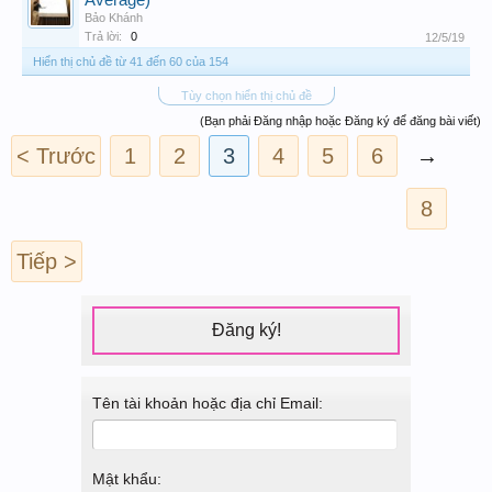
Average)
Bảo Khánh
Trả lời:
0
12/5/19
Hiển thị chủ đề từ 41 đến 60 của 154
Tùy chọn hiển thị chủ đề
(Bạn phải Đăng nhập hoặc Đăng ký để đăng bài viết)
< Trước
1
2
3
4
5
6
→
8
Tiếp >
Đăng ký!
Tên tài khoản hoặc địa chỉ Email:
Mật khẩu: