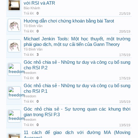
với RSI và ATR
Bảo Khánh
Trả lời:
0
21/5/19
Hướng dẫn chơi chứng khoán bằng bài Tarot
Tô Đình Văn
Trả lời:
0
20/5/19
Michael Jenkin Tools: Một học thuyết, một trường
phái giao dịch, một sự cải tiến của Gann Theory
Tô Đình Văn
Trả lời:
3
17/5/19
Góc nhỏ chia sẻ - Những tư duy và công cụ bổ sung
cho RSI P.2
freedom
Trả lời:
0
17/5/19
Góc nhỏ chia sẻ - Những tư duy và công cụ bổ sung
cho RSI P.1
freedom
Trả lời:
0
15/5/19
Góc nhỏ chia sẻ - Sự tương quan các khung thời
gian trong RSI P.3
freedom
Trả lời:
0
13/5/19
11 cách để giao dịch với đường MA (Moving