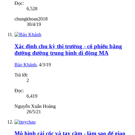
Đọc:
6,528
chungkhoan2018
30/4/19
Xác định chu kỳ thị trường - cổ phiếu bằng
đường đường trung bình di động MA
Bảo Khánh
,
4/3/19
Trả lời:
2
Đọc:
6,419
Nguyễn Xuân Hoàng
26/5/21
Mô hình cái cốc và tay cầm - làm sao để giao