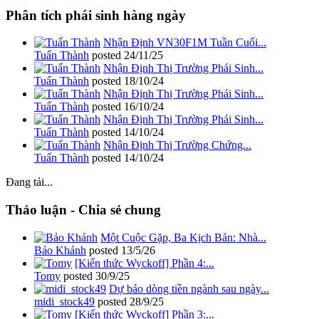
Phân tích phái sinh hàng ngày
Nhận Định VN30F1M Tuần Cuối...
Tuấn Thành
posted
24/11/25
Nhận Định Thị Trường Phái Sinh...
Tuấn Thành
posted
18/10/24
Nhận Định Thị Trường Phái Sinh...
Tuấn Thành
posted
16/10/24
Nhận Định Thị Trường Phái Sinh...
Tuấn Thành
posted
14/10/24
Nhận Định Thị Trường Chứng...
Tuấn Thành
posted
14/10/24
Đang tải...
Thảo luận - Chia sẻ chung
Một Cuộc Gặp, Ba Kịch Bản: Nhà...
Bảo Khánh
posted
13/5/26
[Kiến thức Wyckoff] Phần 4:...
Tomy
posted
30/9/25
Dự báo dòng tiền ngành sau ngày...
midi_stock49
posted
28/9/25
[Kiến thức Wyckoff] Phần 3:...