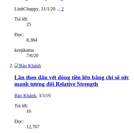
LinhChuppy
,
31/1/20
...
2
Trả lời:
25
Đọc:
8,384
kenjikama
7/6/20
Lần theo dấu vết dòng tiền lớn bằng chỉ số sức
mạnh tương đối Relative Strength
Bảo Khánh
,
3/3/19
Trả lời:
16
Đọc:
12,707