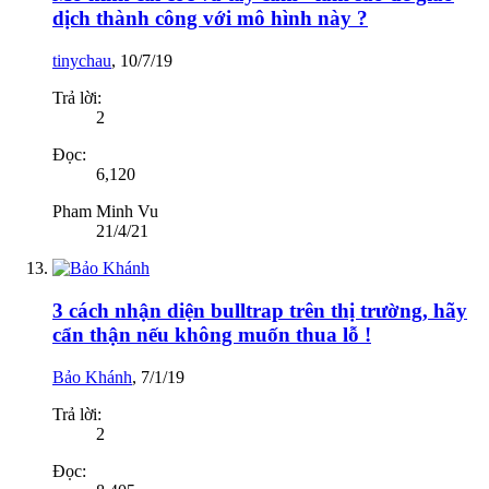
dịch thành công với mô hình này ?
tinychau
,
10/7/19
Trả lời:
2
Đọc:
6,120
Pham Minh Vu
21/4/21
3 cách nhận diện bulltrap trên thị trường, hãy
cẩn thận nếu không muốn thua lỗ !
Bảo Khánh
,
7/1/19
Trả lời:
2
Đọc: