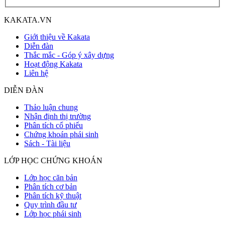
KAKATA.VN
Giới thiệu về Kakata
Diễn đàn
Thắc mắc - Góp ý xây dựng
Hoạt động Kakata
Liên hệ
DIỄN ĐÀN
Thảo luận chung
Nhận định thị trường
Phân tích cổ phiếu
Chứng khoán phái sinh
Sách - Tài liệu
LỚP HỌC CHỨNG KHOÁN
Lớp học căn bản
Phân tích cơ bản
Phân tích kỹ thuật
Quy trình đầu tư
Lớp học phái sinh