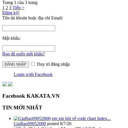
Trang 1 của 3 trang
1
2
3
Tiếp >
Đăng ký!
Tên tài khoản hoặc địa chỉ Email:
Mật khẩu:
Bạn đã quên mật khẩu?
Duy trì đăng nhập
Login with Facebook
Facebook KAKATA.VN
TIN MỚI NHẤT
em xin hỏi về code chart Index...
GiaBao09052000
posted
8/7/26