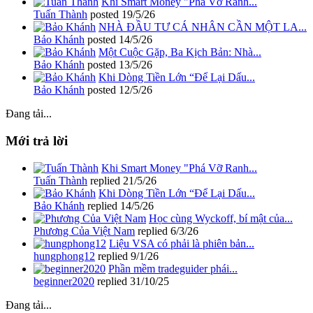
Khi Smart Money "Phá Vỡ Ranh...
Tuấn Thành
posted
19/5/26
NHÀ ĐẦU TƯ CÁ NHÂN CẦN MỘT LA...
Bảo Khánh
posted
14/5/26
Một Cuộc Gặp, Ba Kịch Bản: Nhà...
Bảo Khánh
posted
13/5/26
Khi Dòng Tiền Lớn “Để Lại Dấu...
Bảo Khánh
posted
12/5/26
Đang tải...
Mới trả lời
Khi Smart Money "Phá Vỡ Ranh...
Tuấn Thành
replied
21/5/26
Khi Dòng Tiền Lớn “Để Lại Dấu...
Bảo Khánh
replied
14/5/26
Học cùng Wyckoff, bí mật của...
Phương Của Việt Nam
replied
6/3/26
Liệu VSA có phải là phiên bản...
hungphong12
replied
9/1/26
Phần mềm tradeguider phái...
beginner2020
replied
31/10/25
Đang tải...