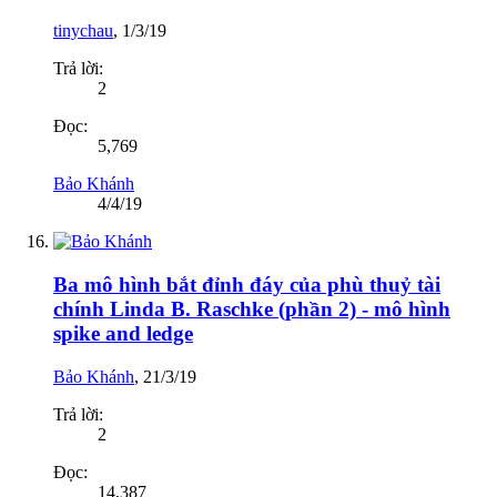
tinychau
,
1/3/19
Trả lời:
2
Đọc:
5,769
Bảo Khánh
4/4/19
Ba mô hình bắt đỉnh đáy của phù thuỷ tài
chính Linda B. Raschke (phần 2) - mô hình
spike and ledge
Bảo Khánh
,
21/3/19
Trả lời:
2
Đọc:
14,387