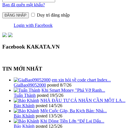
Bạn đã quên mật khẩu?
Duy trì đăng nhập
Login with Facebook
Facebook KAKATA.VN
TIN MỚI NHẤT
em xin hỏi về code chart Index...
GiaBao09052000
posted
8/7/26
Khi Smart Money "Phá Vỡ Ranh...
Tuấn Thành
posted
19/5/26
NHÀ ĐẦU TƯ CÁ NHÂN CẦN MỘT LA...
Bảo Khánh
posted
14/5/26
Một Cuộc Gặp, Ba Kịch Bản: Nhà...
Bảo Khánh
posted
13/5/26
Khi Dòng Tiền Lớn “Để Lại Dấu...
Bảo Khánh
posted
12/5/26