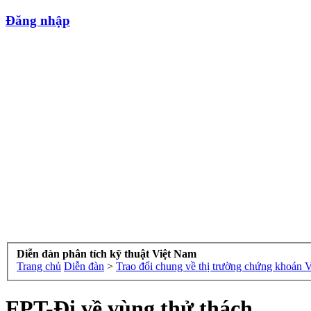
Đăng nhập
Diễn đàn phân tích kỹ thuật Việt Nam
Trang chủ
Diễn đàn
>
Trao đổi chung về thị trường chứng khoán 
FPT-Đi về vùng thử thách