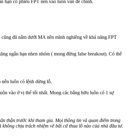
ắn hạn cổ phiếu FPT nên vào luôn vấn đề chính.
à giá cũng đã nằm dưới MA nên mình nghiêng về khả năng FPT
g tăng ngắn hạn nhen nhóm ( mong đừng false breakout). Có thể
o nên luôn có lệnh dừng lỗ.
luôn vào ở vị thế tốt nhất. Mong các bằng hữu luôn có 1 sự
ẩn thận trước khi tham gia. Mọi thông tin và quan điểm trong
 không chịu trách nhiệm về bất cứ thua lỗ nào của nhà đầu tư.