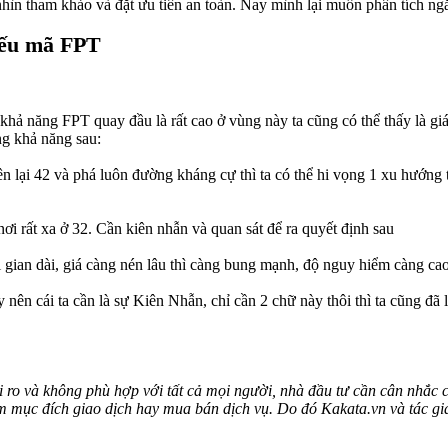
hìn tham khảo và đặt ưu tiên an toàn. Nay mình lại muốn phân tích ng
hiếu mã FPT
à khả năng FPT quay đầu là rất cao ở vùng này ta cũng có thể thấy l
ng khả năng sau:
ên lại 42 và phá luôn đường kháng cự thì ta có thể hi vọng 1 xu hướn
ơi rất xa ở 32. Cần kiên nhẫn và quan sát để ra quyết định sau
i gian dài, giá càng nén lâu thì càng bung mạnh, độ nguy hiểm càng ca
nên cái ta cần là sự Kiên Nhẫn, chỉ cần 2 chữ này thôi thì ta cũng đã 
 ro và không phù hợp với tất cả mọi người, nhà đầu tư cần cân nhắc c
ằm mục đích giao dịch hay mua bán dịch vụ. Do đó Kakata.vn và tác giả