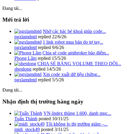
Đang tải...
Mới trả lời
Nhờ các bác bẻ khoá giúp code...
ngxlamdntd
replied
22/6/26
1 link robot mua bán do tự tay...
ngxlamdntd
replied
9/6/26
Chia sẻ code amibroker báo điểm...
Phong Lâm
replied
15/5/26
CHIA SẺ BẢNG VOLUME THEO DÕI...
shenlong
replied
14/5/26
Xin code xuất dữ liệu chứng...
ngxlamdntd
replied
5/5/26
Đang tải...
Nhận định thị trường hàng ngày
VN-Index thủng 1.600, danh mục...
Tuấn Thành
posted
10/11/25
Tôi không lo thị trường giảm –...
midi_stock49
posted
3/11/25