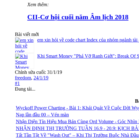
Xem thêm:
CII-Cơ hội cuối năm Âm lịch 2018
Bài viết mới
em xin hỏi về code chart Index của nhóm ngành tài
Khi Smart Money "Phá Vỡ Ranh Giới": Break Of S
Chỉnh sửa cuối:
31/1/19
freedom
,
24/1/19
#1
Đang tải...
B
Wyckoff Power Charting - Bài 1: Khái Quát Về Cuộc Đời Wy
Nạp lần đầu 00 – Vén màn
Nhận Diện Tín Hiệu Mua Bán Cùng Ord Volume - Góc Nhìn 
NHẬN ĐỊNH THỊ TRƯỜNG TUẦN 16.9 - 20.9: KỊCH 
Tất Tần Tật Về "Wash Out" – Khi Thị Trường Buộc Nhà Đầu