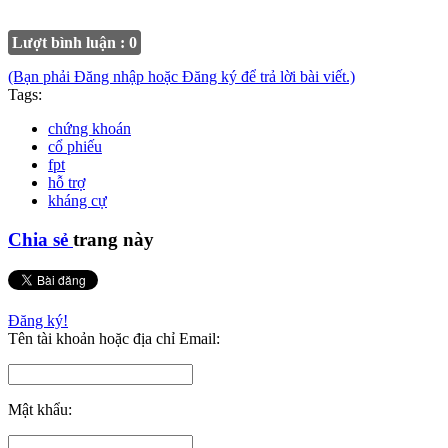
Lượt bình luận : 0
(Bạn phải Đăng nhập hoặc Đăng ký để trả lời bài viết.)
Tags:
chứng khoán
cổ phiếu
fpt
hỗ trợ
kháng cự
Chia sẻ
trang này
Đăng ký!
Tên tài khoản hoặc địa chỉ Email:
Mật khẩu: