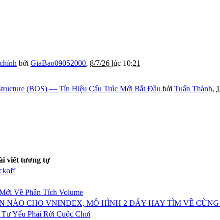
 chính
bởi
GiaBao09052000
,
8/7/26 lúc 10:21
tructure (BOS) — Tín Hiệu Cấu Trúc Mới Bắt Đầu
bởi
Tuấn Thành
,
1
ài viết tương tự
ckoff
Mới Về Phân Tích Volume
BẢN NÀO CHO VNINDEX, MÔ HÌNH 2 ĐÁY HAY TÌM VỀ CÙN
 Tư Yếu Phải Rời Cuộc Chơi