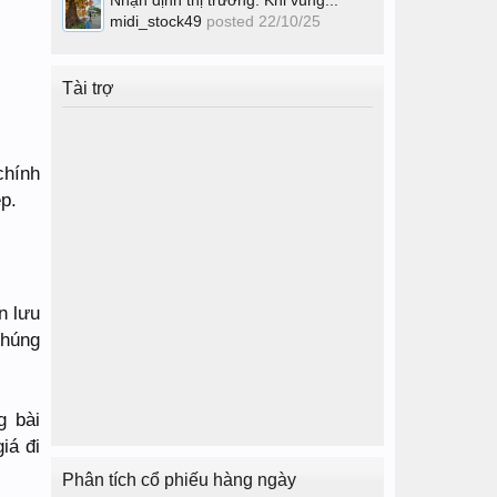
Nhận định thị trường: Khi vùng...
midi_stock49
posted
22/10/25
Tài trợ
chính
p.
n lưu
chúng
g bài
iá đi
Phân tích cổ phiếu hàng ngày