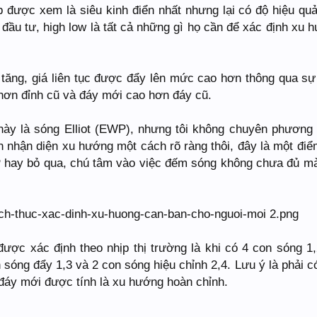
 được xem là siêu kinh điển nhất nhưng lại có độ hiệu qu
 đầu tư, high low là tất cả những gì họ cần để xác định xu 
 tăng, giá liên tục được đẩy lên mức cao hơn thông qua sự
hơn đỉnh cũ và đáy mới cao hơn đáy cũ.
 này là sóng Elliot (EWP), nhưng tôi không chuyên phương
ạn nhận diện xu hướng một cách rõ ràng thôi, đây là một đi
hay bỏ qua, chú tâm vào việc đếm sóng không chưa đủ m
ược xác định theo nhịp thị trường là khi có 4 con sóng 1,
 sóng đẩy 1,3 và 2 con sóng hiệu chỉnh 2,4. Lưu ý là phải c
 đáy mới được tính là xu hướng hoàn chỉnh.