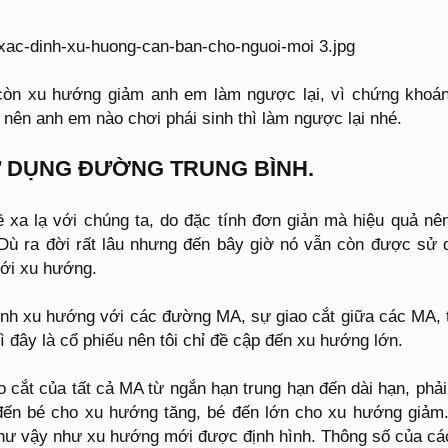
còn xu hướng giảm anh em làm ngược lại, vì chứng khoán
 nên anh em nào chơi phái sinh thì làm ngược lại nhé.
Ử DỤNG ĐƯỜNG TRUNG BÌNH.
 xa lạ với chúng ta, do đặc tính đơn giản mà hiệu quả nê
Dù ra đời rất lâu nhưng đến bây giờ nó vẫn còn được sử 
 với xu hướng.
định xu hướng với các đường MA, sự giao cắt giữa các MA, 
 đây là cổ phiếu nên tôi chỉ đề cập đến xu hướng lớn.
o cắt của tất cả MA từ ngắn hạn trung hạn đến dài hạn, phải
 đến bé cho xu hướng tăng, bé đến lớn cho xu hướng giảm
 như vậy như xu hướng mới được định hình. Thông số của c