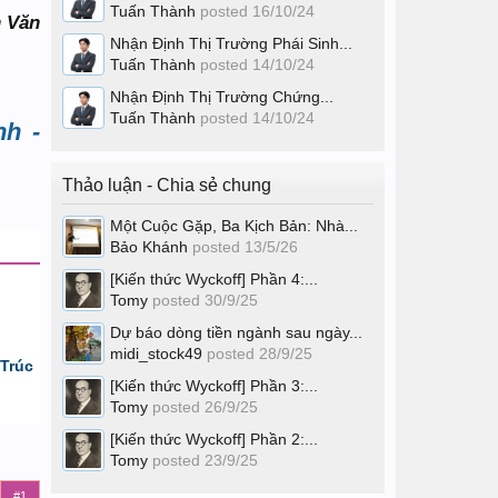
Tuấn Thành
posted
16/10/24
h Văn
Nhận Định Thị Trường Phái Sinh...
Tuấn Thành
posted
14/10/24
Nhận Định Thị Trường Chứng...
Tuấn Thành
posted
14/10/24
nh -
Thảo luận - Chia sẻ chung
Một Cuộc Gặp, Ba Kịch Bản: Nhà...
Bảo Khánh
posted
13/5/26
[Kiến thức Wyckoff] Phần 4:...
Tomy
posted
30/9/25
Dự báo dòng tiền ngành sau ngày...
midi_stock49
posted
28/9/25
Trúc
[Kiến thức Wyckoff] Phần 3:...
Tomy
posted
26/9/25
[Kiến thức Wyckoff] Phần 2:...
Tomy
posted
23/9/25
#1