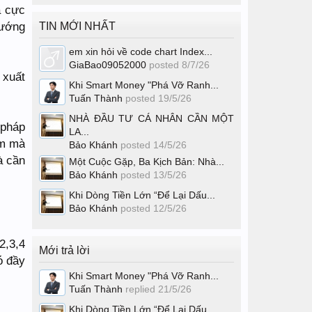
ả cực
hướng
TIN MỚI NHẤT
em xin hỏi về code chart Index...
GiaBao09052000
posted
8/7/26
 xuất
Khi Smart Money "Phá Vỡ Ranh...
Tuấn Thành
posted
19/5/26
NHÀ ĐẦU TƯ CÁ NHÂN CẦN MỘT
 pháp
LA...
ểm mà
Bảo Khánh
posted
14/5/26
à cần
Một Cuộc Gặp, Ba Kịch Bản: Nhà...
Bảo Khánh
posted
13/5/26
Khi Dòng Tiền Lớn “Để Lại Dấu...
Bảo Khánh
posted
12/5/26
2,3,4
Mới trả lời
ó đầy
Khi Smart Money "Phá Vỡ Ranh...
Tuấn Thành
replied
21/5/26
Khi Dòng Tiền Lớn “Để Lại Dấu...