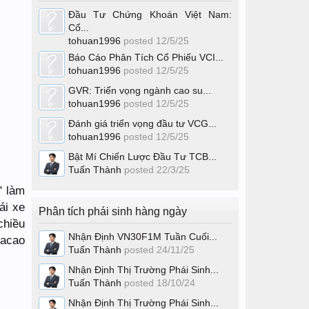
Đầu Tư Chứng Khoán Việt Nam:
Cổ...
tohuan1996
posted
12/5/25
Báo Cáo Phân Tích Cổ Phiếu VCI...
tohuan1996
posted
12/5/25
GVR: Triển vọng ngành cao su...
tohuan1996
posted
12/5/25
Đánh giá triển vọng đầu tư VCG...
tohuan1996
posted
12/5/25
Bật Mí Chiến Lược Đầu Tư TCB...
Tuấn Thành
posted
22/3/25
" làm
ái xe
Phân tích phái sinh hàng ngày
chiều
Nhận Định VN30F1M Tuần Cuối...
Macao
Tuấn Thành
posted
24/11/25
Nhận Định Thị Trường Phái Sinh...
Tuấn Thành
posted
18/10/24
Nhận Định Thị Trường Phái Sinh...