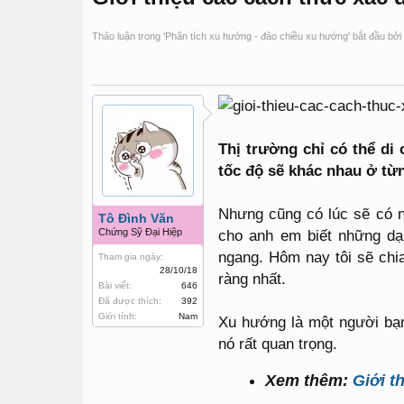
Thảo luận trong '
Phân tích xu hướng - đảo chiều xu hướng
' bắt đầu bởi
Thị trường chỉ có thể di
tốc độ sẽ khác nhau ở từn
Nhưng cũng có lúc sẽ có n
Tô Đình Văn
Chứng Sỹ Đại Hiệp
cho anh em biết những dạ
ngang. Hôm nay tôi sẽ chi
Tham gia ngày:
28/10/18
ràng nhất.
Bài viết:
646
Đã được thích:
392
Giới tính:
Nam
Xu hướng là một người bạn
nó rất quan trọng.
Xem thêm:
Giới t