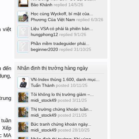
Bảo Khánh
replied
14/5/26
Học cùng Wyckoff, bí mật của...
Phương Của Việt Nam
replied
6/3/26
 việt
Liệu VSA có phải là phiên bản...
hungphong12
replied
9/1/26
Phần mềm tradeguider phái...
beginner2020
replied
31/10/25
n đến
Nhận định thị trường hàng ngày
dụng,
VN-Index thủng 1.600, danh mục...
Tuấn Thành
posted
10/11/25
Tôi không lo thị trường giảm –...
trung
midi_stock49
posted
3/11/25
Thị trường chứng khoán tuần...
midi_stock49
posted
2/11/25
 tuần
Bức tranh chứng khoán ngày...
. Xếp
midi_stock49
posted
28/10/25
ác MA