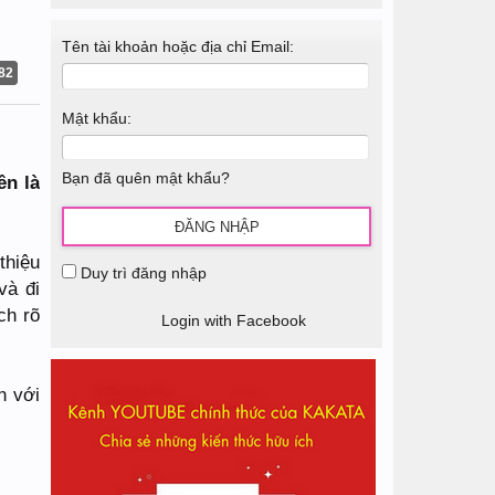
Tên tài khoản hoặc địa chỉ Email:
82
Mật khẩu:
Bạn đã quên mật khẩu?
ên là
thiệu
Duy trì đăng nhập
và đi
ch rõ
Login with Facebook
n với