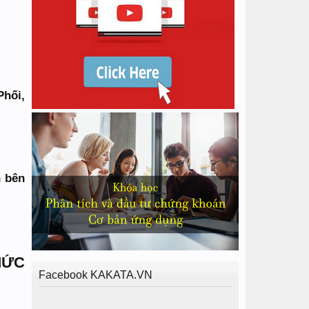
Phối,
h bên
MỨC
Facebook KAKATA.VN