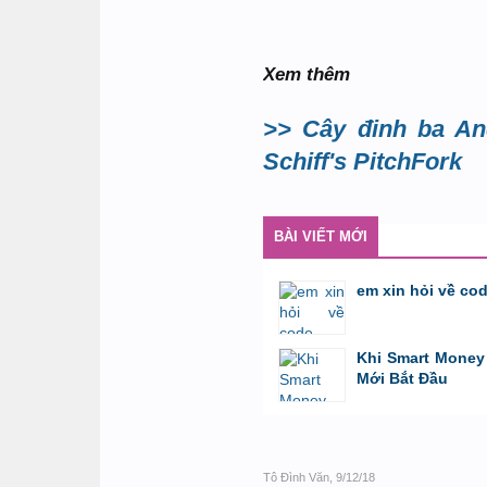
Xem thêm
>> Cây đinh ba An
Schiff's PitchFork
BÀI VIẾT MỚI
em xin hỏi về co
bởi
GiaBao09052000
,
8/7/26 lúc 10:21
Khi Smart Money 
Mới Bắt Đầu
bởi
Tuấn Thành
,
19/5/26 lúc 22:32
Tô Đình Văn
,
9/12/18