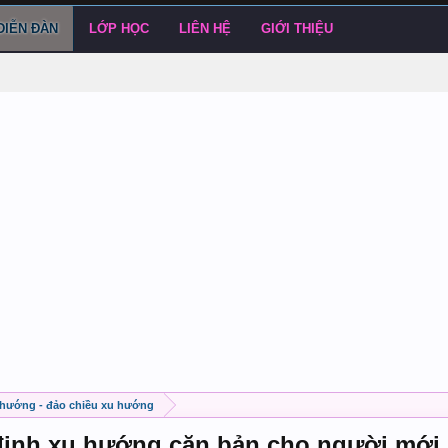
DIỄN ĐÀN
LỚP HỌC
LIÊN HỆ
GIỚI THIỆU
 hướng - đảo chiều xu hướng
 định xu hướng căn bản cho người mới