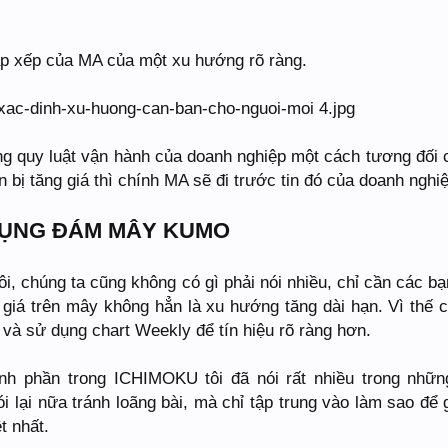
ắp xếp của MA của một xu hướng rõ ràng.
g quy luật vận hành của doanh nghiệp một cách tương đối 
 bị tăng giá thì chính MA sẽ đi trước tin đó của doanh nghiệ
DỤNG ĐÁM MÂY KUMO
ôi, chúng ta cũng không có gì phải nói nhiều, chỉ cần các bạ
i giá trên mây không hẳn là xu hướng tăng dài hạn. Vì thế 
à sử dụng chart Weekly để tín hiệu rõ ràng hơn.
nh phần trong ICHIMOKU tôi đã nói rất nhiều trong nhữn
ói lại nữa tránh loãng bài, mà chỉ tập trung vào làm sao để g
t nhất.