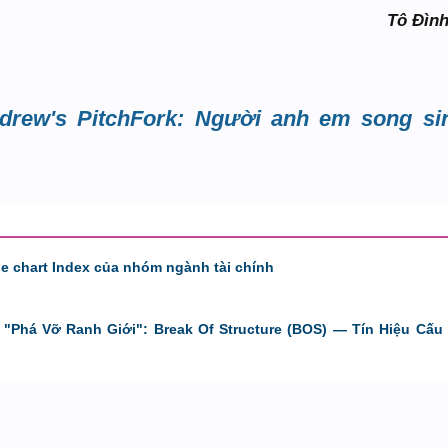
Tô Đìn
drew's PitchFork: Người anh em song si
de chart Index của nhóm ngành tài chính
"Phá Vỡ Ranh Giới": Break Of Structure (BOS) — Tín Hiệu Cấu 