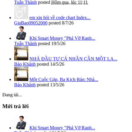
Tuấn Thành
posted
Hôm qua, lúc 11:11
em xin hỏi về code chart Index...
GiaBao09052000
posted
8/7/26
Khi Smart Money "Phá Vỡ Ranh...
Tuấn Thành
posted
19/5/26
NHÀ ĐẦU TƯ CÁ NHÂN CẦN MỘT LA...
Bảo Khánh
posted
14/5/26
Một Cuộc Gặp, Ba Kịch Bản: Nhà...
Bảo Khánh
posted
13/5/26
Đang tải...
Mới trả lời
Khi Smart Money "Phá Vỡ Ranh...