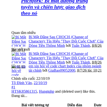
Pitchfork: Bí mật đường trung
tuyến và chiến lược giao dịch
theo nó
Quan tâm nhiều
Bí Mật Đằng Sau CHOCH (Change of
Character): Tín Hiệu "Thay Đổi Cuộc Chơi" Của
Dòng Tiền Thông Minh
bởi
Tuấn Thành
,
8/8/26
Bài viết mới
lúc 11:11
Bí Mật Đằng Sau CHOCH (Change of
Character): Tín Hiệu "Thay Đổi Cuộc Chơi" Của
Dòng Tiền Thông Minh
bởi
Tuấn Thành
,
8/8/26
em xin hỏi về code chart Index của nhóm ngành
lúc 11:11
tài chính
bởi
GiaBao09052000
,
8/7/26 lúc 10:21
Chỉnh sửa cuối:
22/10/19
Tô Đình Văn
,
22/10/19
#1
HTSK85861315
,
Hungtqhp
and
(deleted user)
like this.
Đang tải...
Bài viết tương tự
Diễn đàn
Date