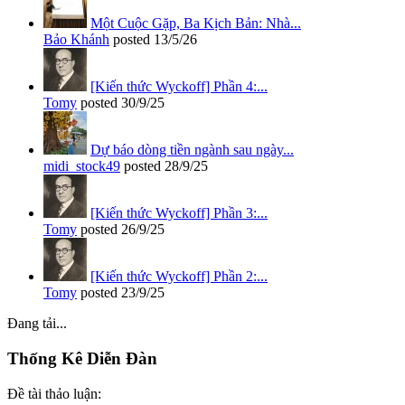
Một Cuộc Gặp, Ba Kịch Bản: Nhà...
Bảo Khánh
posted
13/5/26
[Kiến thức Wyckoff] Phần 4:...
Tomy
posted
30/9/25
Dự báo dòng tiền ngành sau ngày...
midi_stock49
posted
28/9/25
[Kiến thức Wyckoff] Phần 3:...
Tomy
posted
26/9/25
[Kiến thức Wyckoff] Phần 2:...
Tomy
posted
23/9/25
Đang tải...
Thống Kê Diễn Đàn
Đề tài thảo luận: