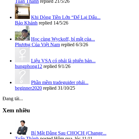
Tuấn Thành
replied
21/5/26
Khi Dòng Tiền Lớn “Để Lại Dấu...
Bảo Khánh
replied
14/5/26
Học cùng Wyckoff, bí mật của...
Phương Của Việt Nam
replied
6/3/26
Liệu VSA có phải là phiên bản...
hungphong12
replied
9/1/26
Phần mềm tradeguider phái...
beginner2020
replied
31/10/25
Đang tải...
Xem nhiều
Bí Mật Đằng Sau CHOCH (Change...
Tuấn Thành
posted
Hôm qua, lúc 11:11