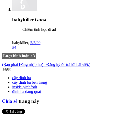
babykiller
Guest
Chiêm tinh học đi ad
babykiller
,
5/5/20
#4
Lượt bình luận : 3
(Bạn phải Đăng nhập hoặc Đăng ký để trả lời bài viết.)
Tags:
cây đinh ba
cây đinh ba bên trong
inside pitchfork
đinh ba dạng quạt
Chia sẻ
trang này