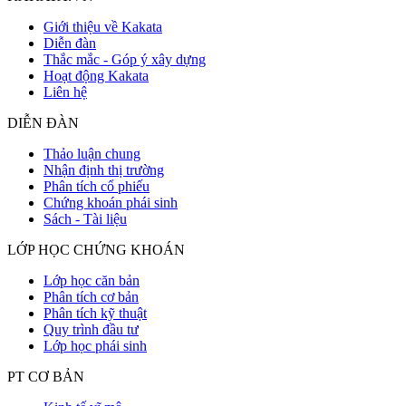
Giới thiệu về Kakata
Diễn đàn
Thắc mắc - Góp ý xây dựng
Hoạt động Kakata
Liên hệ
DIỄN ĐÀN
Thảo luận chung
Nhận định thị trường
Phân tích cổ phiếu
Chứng khoán phái sinh
Sách - Tài liệu
LỚP HỌC CHỨNG KHOÁN
Lớp học căn bản
Phân tích cơ bản
Phân tích kỹ thuật
Quy trình đầu tư
Lớp học phái sinh
PT CƠ BẢN