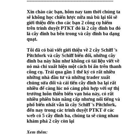
---------------------------------------------------------
Xin chào các bạn, hôm nay tam thời chúng ta
sẽ không học chiến lược nữa mà bù lại tôi sẽ
giới thiệu đến cho các bạn 2 công cụ hiếm
trên trình duyệt PTKT đó là 2 cây đinh ba đó
là cây đinh ba bên trong và cây đinh ba dạng
quạt.
Tôi đã có bài viết giới thiệu về 2 cây Schiff 's
Pitchfork và cây Schiff biến đổi, những cây
đinh ba này hầu như không có tài liệu viết về
nó mà chỉ xuất hiện một cách bí ẩn trên thanh
công cụ. Trải qua gần 1 thế kỷ có rất nhiều
những nhà đầu tư và những trader xuất
chúng sửa đổi và cải tiến cây đinh ba lại rất
nhiều để càng lúc nó càng phù hợp với sự thị
trường luôn thiên biến vạn hóa này, có rất
nhiều phiên bản nâng cấp nhưng nổi tiếng và
phổ biến nhất vẫn là cây Schiff 's Pitchfork,
đến nay trong các trình duyệt PTKT ở các
web có 5 cây đinh ba, chúng ta sẽ cùng nhau
khám phá 2 cây còn lại
Xem thêm: