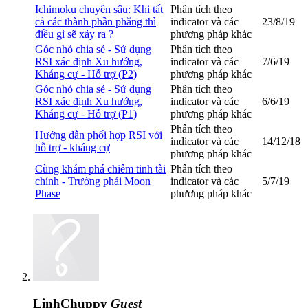
Ichimoku chuyên sâu: Khi tất
Phân tích theo
cả các thành phần phẳng thì
indicator và các
23/8/19
điều gì sẽ xảy ra ?
phương pháp khác
Góc nhỏ chia sẻ - Sử dụng
Phân tích theo
RSI xác định Xu hướng,
indicator và các
7/6/19
Kháng cự - Hỗ trợ (P2)
phương pháp khác
Góc nhỏ chia sẻ - Sử dụng
Phân tích theo
RSI xác định Xu hướng,
indicator và các
6/6/19
Kháng cự - Hỗ trợ (P1)
phương pháp khác
Phân tích theo
Hướng dẫn phối hợp RSI với
indicator và các
14/12/18
hỗ trợ - kháng cự
phương pháp khác
Cùng khám phá chiêm tinh tài
Phân tích theo
chính - Trường phái Moon
indicator và các
5/7/19
Phase
phương pháp khác
LinhChuppy
Guest