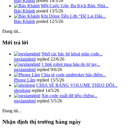
Bảo Khánh
posted
14/5/26
Một Cuộc Gặp, Ba Kịch Bản: Nhà...
Bảo Khánh
posted
13/5/26
Khi Dòng Tiền Lớn “Để Lại Dấu...
Bảo Khánh
posted
12/5/26
Đang tải...
Mới trả lời
Nhờ các bác bẻ khoá giúp code...
ngxlamdntd
replied
22/6/26
1 link robot mua bán do tự tay...
ngxlamdntd
replied
9/6/26
Chia sẻ code amibroker báo điểm...
Phong Lâm
replied
15/5/26
CHIA SẺ BẢNG VOLUME THEO DÕI...
shenlong
replied
14/5/26
Xin code xuất dữ liệu chứng...
ngxlamdntd
replied
5/5/26
Đang tải...
Nhận định thị trường hàng ngày