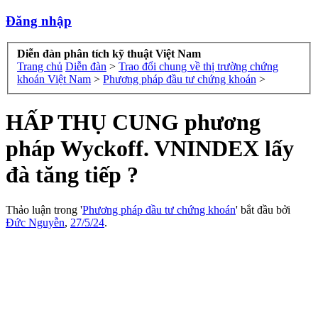
Đăng nhập
Diễn đàn phân tích kỹ thuật Việt Nam
Trang chủ
Diễn đàn
>
Trao đổi chung về thị trường chứng
khoán Việt Nam
>
Phương pháp đầu tư chứng khoán
>
HẤP THỤ CUNG phương
pháp Wyckoff. VNINDEX lấy
đà tăng tiếp ?
Thảo luận trong '
Phương pháp đầu tư chứng khoán
' bắt đầu bởi
Đức Nguyễn
,
27/5/24
.