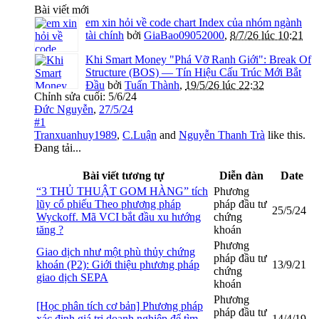
Bài viết mới
em xin hỏi về code chart Index của nhóm ngành
tài chính
bởi
GiaBao09052000
,
8/7/26 lúc 10:21
Khi Smart Money "Phá Vỡ Ranh Giới": Break Of
Structure (BOS) — Tín Hiệu Cấu Trúc Mới Bắt
Đầu
bởi
Tuấn Thành
,
19/5/26 lúc 22:32
Chỉnh sửa cuối:
5/6/24
Đức Nguyễn
,
27/5/24
#1
Tranxuanhuy1989
,
C.Luận
and
Nguyễn Thanh Trà
like this.
Đang tải...
Bài viết tương tự
Diễn đàn
Date
“3 THỦ THUẬT GOM HÀNG” tích
Phương
lũy cổ phiếu Theo phương pháp
pháp đầu tư
25/5/24
Wyckoff. Mã VCI bắt đầu xu hướng
chứng
tăng ?
khoán
Phương
Giao dịch như một phù thủy chứng
pháp đầu tư
khoán (P2): Giới thiệu phương pháp
13/9/21
chứng
giao dịch SEPA
khoán
Phương
[Học phân tích cơ bản] Phương pháp
pháp đầu tư
xác định giá trị doanh nghiệp để tìm
14/4/19