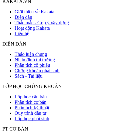
KAKATA.VN
Giới thiệu về Kakata
Diễn đàn
Thắc mắc - Góp ý xây dựng
Hoạt động Kakata
Liên hệ
DIỄN ĐÀN
Thảo luận chung
Nhận định thị trường
Phân tích cổ phiếu
Chứng khoán phái sinh
Sách - Tài liệu
LỚP HỌC CHỨNG KHOÁN
Lớp học căn bản
Phân tích cơ bản
Phân tích kỹ thuật
Quy trình đầu tư
Lớp học phái sinh
PT CƠ BẢN