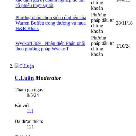
chứng
cổ phiếu thực sự tốt
khoán
Phương
Phương pháp chọn siêu cổ phiếu của
pháp đầu tư
Warren Buffett trong thương vụ mua
28/11/18
chứng
H&R Block
khoán
Phương
Wyckoff 369 - Nhận diện Phân phối
pháp đầu tư
1/10/24
theo phương pháp Wyckoff
chứng
khoán
C.Luận
Moderator
Tham gia ngày:
8/5/24
Bài viết:
111
Đã được thích:
121