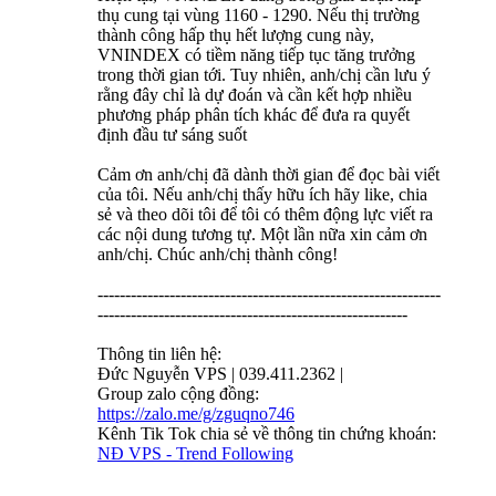
thụ cung tại vùng 1160 - 1290. Nếu thị trường
thành công hấp thụ hết lượng cung này,
VNINDEX có tiềm năng tiếp tục tăng trưởng
trong thời gian tới. Tuy nhiên, anh/chị cần lưu ý
rằng đây chỉ là dự đoán và cần kết hợp nhiều
phương pháp phân tích khác để đưa ra quyết
định đầu tư sáng suốt
Cảm ơn anh/chị đã dành thời gian để đọc bài viết
của tôi. Nếu anh/chị thấy hữu ích hãy like, chia
sẻ và theo dõi tôi để tôi có thêm động lực viết ra
các nội dung tương tự. Một lần nữa xin cảm ơn
anh/chị. Chúc anh/chị thành công!
--------------------------------------------------------------
--------------------------------------------------------
Thông tin liên hệ:
Đức Nguyễn VPS | 039.411.2362 |
Group zalo cộng đồng:
https://zalo.me/g/zguqno746
Kênh Tik Tok chia sẻ về thông tin chứng khoán:
NĐ VPS - Trend Following