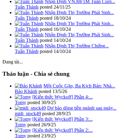
Nhận Định VN30F1M Tuần Cuối...
Tuấn Thành
posted
24/11/25
Nhận Định Thị Trường Phái Sinh...
Tuấn Thành
posted
18/10/24
Nhận Định Thị Trường Phái Sinh...
Tuấn Thành
posted
16/10/24
Nhận Định Thị Trường Phái Sinh...
Tuấn Thành
posted
14/10/24
Nhận Định Thị Trường Chứng...
Tuấn Thành
posted
14/10/24
Đang tải...
Thảo luận - Chia sẻ chung
Một Cuộc Gặp, Ba Kịch Bản: Nhà...
Bảo Khánh
posted
13/5/26
[Kiến thức Wyckoff] Phần 4:...
Tomy
posted
30/9/25
Dự báo dòng tiền ngành sau ngày...
midi_stock49
posted
28/9/25
[Kiến thức Wyckoff] Phần 3:...
Tomy
posted
26/9/25
[Kiến thức Wyckoff] Phần 2:...
Tomy
posted
23/9/25