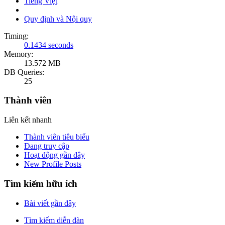
Tiếng Việt
Quy định và Nội quy
Timing:
0.1434 seconds
Memory:
13.572 MB
DB Queries:
25
Thành viên
Liên kết nhanh
Thành viên tiêu biểu
Đang truy cập
Hoạt động gần đây
New Profile Posts
Tìm kiếm hữu ích
Bài viết gần đây
Tìm kiếm diễn đàn