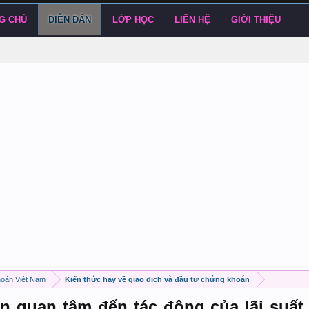
G CHỦ
DIỄN ĐÀN
LỚP HỌC
LIÊN HỆ
GIỚI THIỆU
hoán Việt Nam
Kiến thức hay về giao dịch và đầu tư chứng khoán
n quan tâm đến tác động của lãi suất 