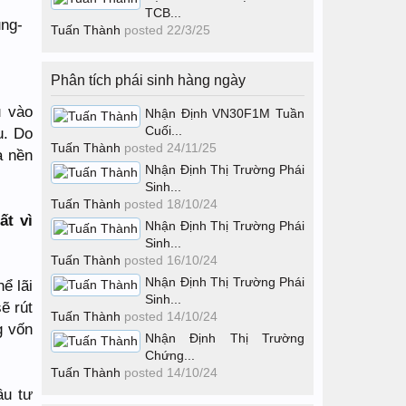
TCB...
Tuấn Thành
posted
22/3/25
Phân tích phái sinh hàng ngày
u vào
Nhận Định VN30F1M Tuần
Cuối...
u. Do
Tuấn Thành
posted
24/11/25
à nền
Nhận Định Thị Trường Phái
Sinh...
Tuấn Thành
posted
18/10/24
ất vì
Nhận Định Thị Trường Phái
Sinh...
Tuấn Thành
posted
16/10/24
Nhận Định Thị Trường Phái
ể lãi
Sinh...
ẽ rút
Tuấn Thành
posted
14/10/24
g vốn
Nhận Định Thị Trường
Chứng...
Tuấn Thành
posted
14/10/24
ầu tư