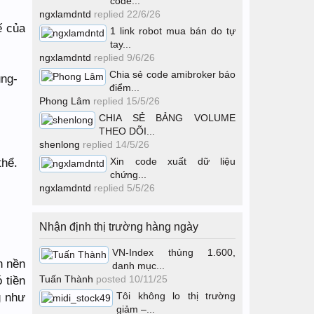
code...
ngxlamdntd
replied
22/6/26
ế của
1 link robot mua bán do tự
tay...
ngxlamdntd
replied
9/6/26
Chia sẻ code amibroker báo
điểm...
Phong Lâm
replied
15/5/26
CHIA SẺ BẢNG VOLUME
THEO DÕI...
shenlong
replied
14/5/26
thể.
Xin code xuất dữ liệu
chứng...
ngxlamdntd
replied
5/5/26
Nhận định thị trường hàng ngày
VN-Index thủng 1.600,
n nền
danh mục...
 tiền
Tuấn Thành
posted
10/11/25
g như
Tôi không lo thị trường
giảm –...