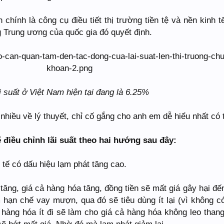
chính là công cụ điều tiết thị trường tiền tệ và nền kinh t
 Trung ương của quốc gia đó quyết định.
i suất ở Việt Nam hiện tại đang là 6.25%
nhiều về lý thuyết, chỉ cố gắng cho anh em dễ hiểu nhất có 
điều chỉnh lãi suất theo hai hướng sau đây:
h tế có dấu hiệu lạm phát tăng cao.
 tăng, giá cả hàng hóa tăng, đồng tiền sẽ mất giá gây hại đế
m hạn chế vay mượn, qua đó sẽ tiêu dùng ít lại (vì không có
 hàng hóa ít đi sẽ làm cho giá cả hàng hóa không leo than