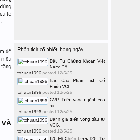
 dùng
ếu tố
.
Phân tích cổ phiếu hàng ngày
êm để
nhiều
Đầu Tư Chứng Khoán Việt
 tăng
Nam: Cổ...
tohuan1996
posted
12/5/25
Báo Cáo Phân Tích Cổ
Phiếu VCI...
tohuan1996
posted
12/5/25
GVR: Triển vọng ngành cao
su...
tohuan1996
posted
12/5/25
Đánh giá triển vọng đầu tư
 VÀ
VCG...
tohuan1996
posted
12/5/25
Bật Mí Chiến Lược Đầu Tư