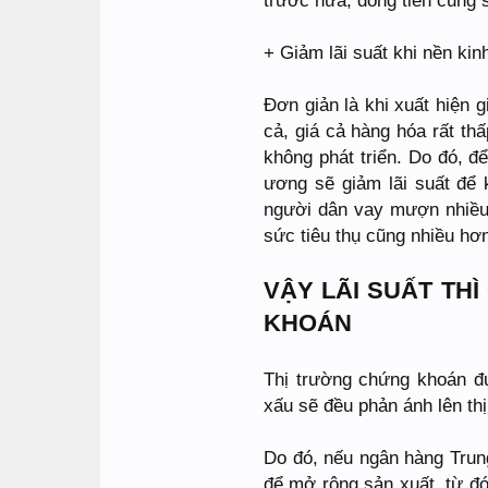
trước nữa, đồng tiền cũng 
+ Giảm lãi suất khi nền kin
Đơn giản là khi xuất hiện g
cả, giá cả hàng hóa rất thấ
không phát triển. Do đó, đ
ương sẽ giảm lãi suất để 
người dân vay mượn nhiều
sức tiêu thụ cũng nhiều hơn
VẬY LÃI SUẤT TH
KHOÁN
Thị trường chứng khoán đư
xấu sẽ đều phản ánh lên th
Do đó, nếu ngân hàng Trun
để mở rộng sản xuất, từ đ