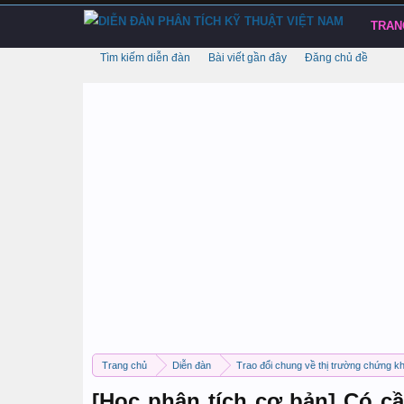
TRAN
Tìm kiếm diễn đàn
Bài viết gần đây
Đăng chủ đề
Trang chủ
Diễn đàn
Trao đổi chung về thị trường chứng k
[Học phân tích cơ bản] Có cầ