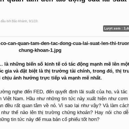
t đầu bởi
Bảo Khánh
,
9/1/19
.
Lượt xem : 3,4
á,... là những biến số kinh tế có tác động mạnh mẽ lên mộ
 gia và đặt biệt là thị trường tài chính, trong đó, thị t
 chịu ảnh hưởng trực tiếp và mạnh mẽ nhất.
ường nghe đến FED, đến quyết định lãi suất của họ, và tác
n Việt Nam. Hầu như những tin tức này xuất hiện như cơm
n đều rất quan tâm về nó. Vì sao lại như vậy? Và làm các
g như thế nào lên thị trường chứng khoán? Hay nói cho dễ
ững tin tức này để mua bán cổ phiếu tốt hơn?