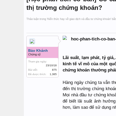
thị trường chứng khoán?
Thảo luận trong '
Kiến thức hay về giao dịch và đầu tư chứng khoán
' bắ
Bảo Khánh
Chứng sỹ
Lãi suất, lạm phát, tỷ gi
Tham gia ngày:
kinh tế vĩ mô của một quốc
23/10/18
chứng khoán thường phải
Bài viết:
875
Đã được thích:
1,365
Hàng ngày chúng ta vẫn th
đến thị trường chứng khoá
Mọi nhà đầu tư chứng khoá
để biết lãi suất ảnh hưởn
hơn, làm sao để sử dụng nh