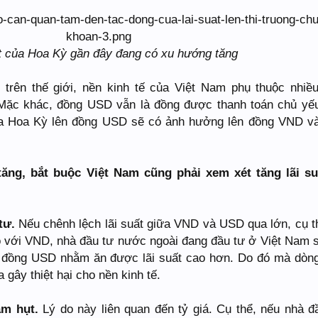
t của Hoa Kỳ gần đây đang có xu hướng tăng
trên thế giới, nền kinh tế của Việt Nam phụ thuộc nhiề
ặc khác, đồng USD vẫn là đồng được thanh toán chủ yế
của Hoa Kỳ lên đồng USD sẽ có ảnh hưởng lên đồng VND v
tăng, bắt buộc Việt Nam cũng phải xem xét tăng lãi su
 tư.
Nếu chênh lệch lãi suất giữa VND và USD qua lớn, cụ th
 với VND, nhà đầu tư nước ngoài đang đầu tư ở Việt Nam s
 đồng USD nhằm ăn được lãi suất cao hơn. Do đó mà dòn
 gây thiệt hại cho nền kinh tế.
hâm hụt.
Lý do này liên quan đến tỷ giá. Cụ thể, nếu nhà đ