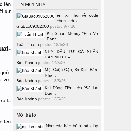
ó lên
TIN MỚI NHẤT
ới sự
em xin hỏi về code
chart Index...
GiaBao09052000
posted
8/7/26
Khi Smart Money "Phá Vỡ
Ranh...
Tuấn Thành
posted
19/5/26
NHÀ ĐẦU TƯ CÁ NHÂN
CẦN MỘT LA...
Bảo Khánh
posted
14/5/26
Một Cuộc Gặp, Ba Kịch Bản:
người
Nhà...
i với
Bảo Khánh
posted
13/5/26
Khi Dòng Tiền Lớn “Để Lại
Dấu...
Bảo Khánh
posted
12/5/26
trả là
Mới trả lời
ó lên
Nhờ các bác bẻ khoá giúp