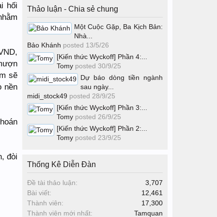
i hối
Thảo luận - Chia sẻ chung
 nhằm
Một Cuộc Gặp, Ba Kịch Bản:
Nhà...
Bảo Khánh
posted
13/5/26
 VND,
[Kiến thức Wyckoff] Phần 4:...
 mượn
Tomy
posted
30/9/25
am sẽ
Dự báo dòng tiền ngành
o nền
sau ngày...
midi_stock49
posted
28/9/25
[Kiến thức Wyckoff] Phần 3:...
Tomy
posted
26/9/25
khoán
[Kiến thức Wyckoff] Phần 2:...
Tomy
posted
23/9/25
, đòi
Thống Kê Diễn Đàn
Đề tài thảo luận:
3,707
Bài viết:
12,461
Thành viên:
17,300
Thành viên mới nhất:
Tamquan