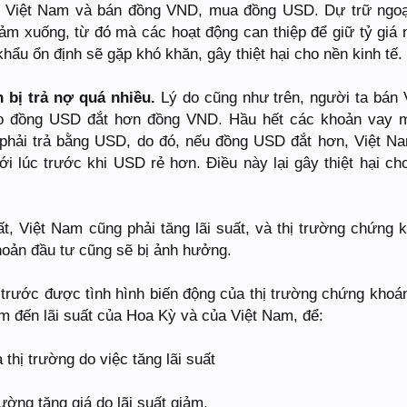
i Việt Nam và bán đồng VND, mua đồng USD. Dự trữ ngoạ
ảm xuống, từ đó mà các hoạt động can thiệp để giữ tỷ giá
 khẩu ổn định sẽ gặp khó khăn, gây thiệt hại cho nền kinh tế.
h bị trả nợ quá nhiều.
Lý do cũng như trên, người ta bán
o đồng USD đắt hơn đồng VND. Hầu hết các khoản vay
phải trả bằng USD, do đó, nếu đồng USD đắt hơn, Việt N
ới lúc trước khi USD rẻ hơn. Điều này lại gây thiệt hại ch
ất, Việt Nam cũng phải tăng lãi suất, và thị trường chứng 
oản đầu tư cũng sẽ bị ảnh hưởng.
 trước được tình hình biến động của thị trường chứng khoán
âm đến lãi suất của Hoa Kỳ và của Việt Nam, để:
 thị trường do việc tăng lãi suất
rường tăng giá do lãi suất giảm.