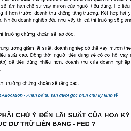
ăng sẽ làm hạn chế sự vay mượn của người tiêu dùng. Họ tiêu
ng ít hơn trước, doanh thu không tăng trưởng. Kết hợp hai y
m. Nhiều doanh nghiệp đều như vậy thì cả thị trường sẽ giảm
 thị trường chứng khoán sẽ lao dốc.
Trung ương giảm lãi suất, doanh nghiệp có thể vay mượn th
iệu suất cao. Đồng thời người tiêu dùng sẽ có cơ hội vay 
thấp) để tiêu dùng nhiều hơn, doanh thu của doanh nghiệp
.
, thị trường chứng khoán sẽ tăng cao.
 Allocation - Phân bổ tài sản dưới góc nhìn chu kỳ kinh tế
 PHẢI CHÚ Ý ĐẾN LÃI SUẤT CỦA HOA KỲ
C DỰ TRỮ LIÊN BANG - FED ?