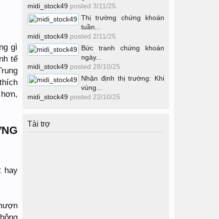
midi_stock49
posted
3/11/25
Thị trường chứng khoán
tuần...
midi_stock49
posted
2/11/25
ng gì
Bức tranh chứng khoán
ngày...
nh tế
midi_stock49
posted
28/10/25
Trung
Nhận định thị trường: Khi
thích
vùng...
 hơn,
midi_stock49
posted
22/10/25
Tài trợ
ỨNG
t hay
 mượn
không