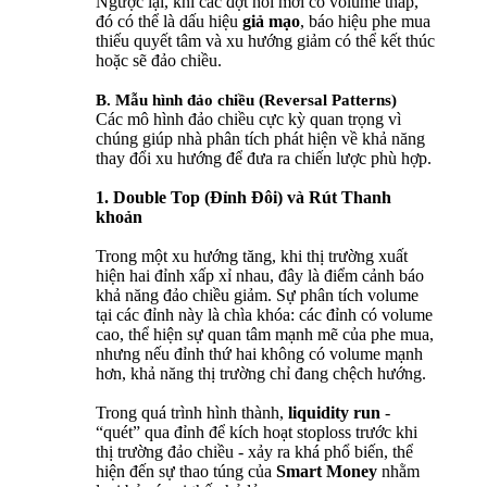
Ngược lại, khi các đợt hồi mới có volume thấp,
đó có thể là dấu hiệu
giả mạo
, báo hiệu phe mua
thiếu quyết tâm và xu hướng giảm có thể kết thúc
hoặc sẽ đảo chiều.
B. Mẫu hình đảo chiều (Reversal Patterns)
Các mô hình đảo chiều cực kỳ quan trọng vì
chúng giúp nhà phân tích phát hiện về khả năng
thay đổi xu hướng để đưa ra chiến lược phù hợp.
1. Double Top (Đỉnh Đôi) và Rút Thanh
khoản
Trong một xu hướng tăng, khi thị trường xuất
hiện hai đỉnh xấp xỉ nhau, đây là điểm cảnh báo
khả năng đảo chiều giảm. Sự phân tích volume
tại các đỉnh này là chìa khóa: các đỉnh có volume
cao, thể hiện sự quan tâm mạnh mẽ của phe mua,
nhưng nếu đỉnh thứ hai không có volume mạnh
hơn, khả năng thị trường chỉ đang chệch hướng.
Trong quá trình hình thành,
liquidity run
-
“quét” qua đỉnh để kích hoạt stoploss trước khi
thị trường đảo chiều - xảy ra khá phổ biến, thể
hiện đến sự thao túng của
Smart Money
nhằm