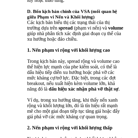
lũy hoặc thao túng.
D. Bốn kịch bản chính của VSA (mối quan hệ
giữa Phạm vi Nến và Khối lượng)
Các kịch bản biểu thị các trạng thái của thị
trường dựa trên
spread
(phạm vi nến) và
volume
giúp nhà phân tích xác định giai đoạn cụ thể của
xu hướng hoặc đảo chiều.
1. Nến phạm vi rộng với khối lượng cao
Trong kịch bản này, spread rộng và volume cao
thể hiện lực mạnh của phe kiểm soát, có thể là
dấu hiệu tiếp diễn xu hướng hoặc phá vỡ các
mức kháng cự/trở lực. Đặc biệt, trong các đợt
breakout, nếu xuất hiện kèm volume lớn, khả
năng đó là
dấu hiệu xác nhận phá vỡ thật sự
.
Ví dụ, trong xu hướng tăng, khi thấy nến xanh
rộng và khối lượng lớn, đó là tín hiệu rất mạnh
mẽ cho một giai đoạn tiếp tục tăng giá hoặc đẩy
giá phá vỡ các mức kháng cự quan trọng.
2. Nến phạm vi rộng với khối lượng thấp