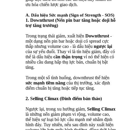
ưu hóa chiến lược giao dịch.
A. Dấu hiệu Sức mạnh (Sign of Strength - SOS)
1. Downthrust (Nến pin bar tăng hoặc doji hỗ
trợ tăng trưởng)
Trong trạng thái giảm, xuất hiện
Downthrust
-
một dạng nến pin bar hoặc doji có spread cực
thấp nhưng volume cao - là dấu hiệu
ngược lại
của sự yếu đuối. Thay vì là tín hiệu giảm, đây có
thể là dấu hiệu
cần thận trọng
vì nó thể hiện có
nhiều cầu đang hấp thụ lực bán, chuẩn bị bật
tăng.
Trong một số tình huống, downthrust thể hiện
sức mạnh tiềm năng
của thị trường, xác định
điểm chuẩn bị tăng hoặc tiếp tục tăng.
2. Selling Climax (Đỉnh điểm bán tháo)
Ngược lại, trong xu hướng giảm,
Selling Climax
là những nến giảm phạm vi rộng, volume cao,
thể hiện sự loại bỏ lực cầu mạnh mẽ nhằm định
hình đáy. Tuy nhiên, nếu sau đỉnh này xuất hiện
volume lớn hơn mức bình thường, đồng thời kèm