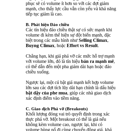
phục sẽ có volume ít hơn so với các đợt giảm
mạnh, cho thấy lực cầu vẫn còn yếu và khả năng
tiếp tục giảm là cao.
B. Phát hiện Đảo chiều
Các tín hiệu đảo chiều thật sự có sức mạnh khi
volume đi kèm thể hiện sự đột biến mạnh, đặc
biệt trong các mẫu hình như
Selling Climax
,
Buyng Climax
, hoặc
Effort vs Result
.
Chẳng hạn, khi giá phá vỡ các mức hỗ trợ mạnh
với volume lớn, đó là tín hiệu
bán ra mạnh mẽ
,
có thể dẫn đến một pha giảm dài hạn hoặc đảo
chiều xuống.
Ngược lại, một cú bật giá mạnh kết hợp volume
lớn sau các đợt tích lũy dài hạn chính là dấu hiệu
bật dậy của phe mua
, giúp các nhà giao dịch
xác định điểm vào tiềm năng.
C. Giao dịch Phá vỡ (Breakouts)
Khối lượng đóng vai trò quyết định trong xác
thực phá vỡ. Một breakout có thể là giả nếu
không kèm volume cao, ngược lại, khi có
volume bùng nổ đi cùng chuyển động giá, khả