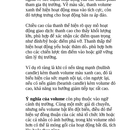
tham gia thị trường. Về màu sắc, thanh volume
xanh thể hiện hoạt động mua vào tích cực, còn
đỏ tượng trưng cho hoạt động bán ra áp đảo.
Chiều cao của thanh thể hiện rõ quy mô hoạt
động giao dịch: thanh cao cho thấy khối lượng
lớn, phù hợp để xác nhận các điểm quan trọng
như đỉnh/bỹ hoặc điểm phá vỡ. Thanh thấp thể
hiện hoạt động yếu hoặc thăm dò، phù hợp hơn
cho các chiến lược tìm điểm vào hoặc giữ vững
tâm lý thị trường.
Ví dụ rõ ràng là khi có nến tăng mạnh (bullish
candle) kèm thanh volume màu xanh cao, đó là
biểu hiện của sức mạnh nội tại, còn ngược lại,
nếu có nến giảm (bearish candle) kèm volume đỏ
cao, khả năng xu hướng giảm tiếp tục rất cao.
Ý nghĩa của volume
còn phụ thuộc vào ngữ
cảnh thị trường. Cùng một mức giá di chuyển,
nhưng nếu volume bật lên đột biến, điều đó thể
hiện sự đồng thuận của các nhà tổ chức lớn hoặc
các cá nhân có ảnh hưởng, trong khi volume nhỏ
hơn có thể là móng gối của hoạt động bắt đà, tích