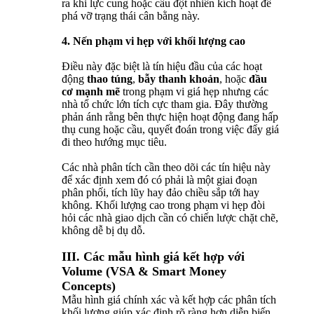
ra khi lực cung hoặc cầu đột nhiên kích hoạt để
phá vỡ trạng thái cân bằng này.
4. Nến phạm vi hẹp với khối lượng cao
Điều này đặc biệt là tín hiệu đầu của các hoạt
động
thao túng
,
bẫy thanh khoản
, hoặc
đầu
cơ mạnh mẽ
trong phạm vi giá hẹp nhưng các
nhà tổ chức lớn tích cực tham gia. Đây thường
phản ánh rằng bên thực hiện hoạt động đang hấp
thụ cung hoặc cầu, quyết đoán trong việc đẩy giá
đi theo hướng mục tiêu.
Các nhà phân tích cần theo dõi các tín hiệu này
để xác định xem đó có phải là một giai đoạn
phân phối, tích lũy hay đảo chiều sắp tới hay
không. Khối lượng cao trong phạm vi hẹp đòi
hỏi các nhà giao dịch cần có chiến lược chặt chẽ,
không dễ bị dụ dỗ.
III. Các mẫu hình giá kết hợp với
Volume (VSA & Smart Money
Concepts)
Mẫu hình giá chính xác và kết hợp các phân tích
khối lượng giúp xác định rõ ràng hơn diễn biến