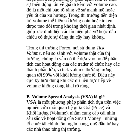
sự biến động lớn về giá đi kèm với volume cao,
đó là một chỉ báo rõ ràng về sự mạnh mẽ hoặc
yếu ớt của xu hướng. Trong thị trường tiền điện
tử, volume thể hiện số lượng coin hoặc token
được trao đổi trong khoảng thời gian nhất định,
giúp xác định liệu các tín hiệu phá vỡ hoặc đảo
chiều có thực sự đáng tin cậy hay không.
Trong thị trường Forex, nơi sử dụng
Tick
Volume
, nếu so sánh với volume thật của thị
trường, chúng ta vẫn có thể dựa vào nó để phân
tích các hoạt động của các trader tổ chức hay các
thành phần lớn, vì tick volume thường tương
quan tới 90% với khối lượng thực tế. Điều này
cực kỳ hữu dụng khi các dữ liệu trực tiếp về
volume không công khai rõ ràng.
B. Volume Spread Analysis (VSA) là gì?
VSA
là một phương pháp phân tích dựa trên việc
nghiên cứu mối quan hệ giữa Giá (Price) và
Khối lượng (Volume), nhằm cung cấp cái nhìn
sâu sắc về hoạt động của Smart Money - những
tổ chức tài chính lớn, ngân hàng, quỹ đầu tư hay
các nhà thao túng thị trường.