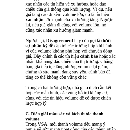
xác nhận các tín hiệu về xu hướng hoặc đảo
chiều của giá thông qua khối lượng. Ví dụ, nếu
giá tăng cao đi kèm volume lớn, đó là tín hiệu
xác nhận
sức mạnh của xu hướng tăng. Ngược
lại, nếu giá giảm đi cùng với volume lớn, nó
cũng xác nhận xu hướng giảm mạnh.
Ngược lại,
Disagreement
hay còn gọi là
dưới
sự phân kỳ
đề cập tới các trường hợp khi hành
vi của volume không phù hợp với chuyển động
giá. Đây chính là các tín hiệu
cảnh báo
hoặc xác
nhận khả năng đảo chiều của thị trường. Chẳng
hạn, giá tiếp tục tăng nhưng volume lại giảm,
chứng tỏ sức mạnh đang suy yếu, cảnh báo đà
tăng có thể không còn vững chắc.
Trong cả hai trường hợp, nhà giao dịch cần kết
hợp các mẫu hình, các vùng hỗ trợ kháng cự,
cùng với các tín hiệu volume để có được chiến
lược hợp lý.
C. Diễn giải màu sắc và kích thước thanh
volume
Trong
VSA
, mỗi thanh volume đều mang ý
nghĩa về sức mạnh hoạt động của các thành phần