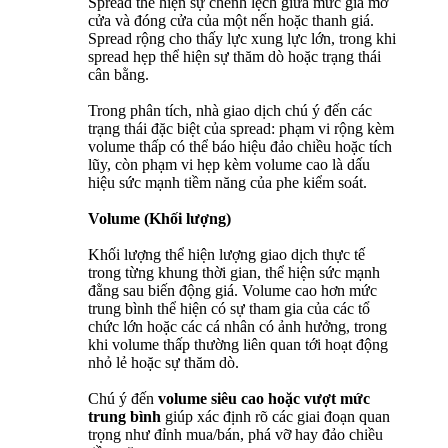
Spread thể hiện sự chênh lệch giữa mức giá mở
cửa và đóng cửa của một nến hoặc thanh giá.
Spread rộng cho thấy lực xung lực lớn, trong khi
spread hẹp thể hiện sự thăm dò hoặc trạng thái
cân bằng.
Trong phân tích, nhà giao dịch chú ý đến các
trạng thái đặc biệt của spread: phạm vi rộng kèm
volume thấp có thể báo hiệu đảo chiều hoặc tích
lũy, còn phạm vi hẹp kèm volume cao là dấu
hiệu sức mạnh tiềm năng của phe kiểm soát.
Volume (Khối lượng)
Khối lượng thể hiện lượng giao dịch thực tế
trong từng khung thời gian, thể hiện sức mạnh
đằng sau biến động giá. Volume cao hơn mức
trung bình thể hiện có sự tham gia của các tổ
chức lớn hoặc các cá nhân có ảnh hưởng, trong
khi volume thấp thường liên quan tới hoạt động
nhỏ lẻ hoặc sự thăm dò.
Chú ý đến
volume siêu cao hoặc vượt mức
trung bình
giúp xác định rõ các giai đoạn quan
trọng như đỉnh mua/bán, phá vỡ hay đảo chiều