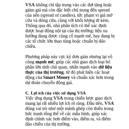
VSA
không chỉ tập trung vào các đợt tăng hoặc
giảm giá mà còn đặc biệt chú trọng đến spread
của nến (spread of candles), tức phạm vi giá mở
cửa và đóng cửa, cùng với khối lượng đi kèm.
Thông qua đó, nhà phân tích có thể xác định
được hoạt động nội tại của thị trường: liệu xu
hướng đang được củng cố mạnh mẽ, hay đang bị
các tổ chức lớn thao túng hoặc chuẩn bị đảo
chiều.
Phương pháp này cực kỳ đơn giản nhưng lại vô
cùng
mạnh mẽ
, giúp các nhà giao dịch loại bỏ
phần lớn tính chủ quan, nhấn mạnh vào
dữ liệu
thực của thị trường
, từ đó phát hiện các hoạt
động của
Smart Money
và chuẩn xác hơn trong
dự đoán chuyển động giá.
C. Lợi ích của việc sử dụng VSA
Việc ứng dụng
VSA
trong chiến lược giao dịch
mang lại rất nhiều lợi ích rõ ràng. Đầu tiên,
VSA
đóng vai trò như một mảnh ghép còn thiếu trong
bức tranh tổng thể về các mẫu hình, giúp xác
định chính xác hơn điểm vào, điểm ra, và điểm
đảo chiều của thị trường.