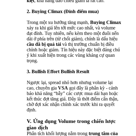
kiệt
, khả năng đảo chiều giảm là rất cao.
2. Buying Climax (Đỉnh điểm mua)
Trong một xu hướng tăng mạnh,
Buying Climax
xảy ra khi giá lên tới mức cao nhất, và volume
đạt đỉnh. Tuy nhiên, nếu kèm theo một đuôi nến
dài ở phía trên (từ chối giảm), chính là dấu hiệu
cầu đã bị quá tải
và thị trường chuẩn bị điều
chỉnh hoặc giảm. Tín hiệu này đặc biệt đáng chú
ý khi xuất hiện trong các vùng kháng cự quan
trọng.
3. Bullish Effort Bullish Result
Ngược lại, spread nhỏ hơn nhưng volume lại
cao, chuyên gia
VSA
gọi đây là phân kỳ - cảnh
báo khả năng “bẫy” các cược mua dài hạn hoặc
kết thúc đợt tăng giá. Đây là thời điểm cẩn thận,
chờ đợi xác nhận chính xác trước khi ra quyết
định.
V. Ứng dụng Volume trong chiến lược
giao dịch
Phân tích khối lượng nằm trong
trung tâm của