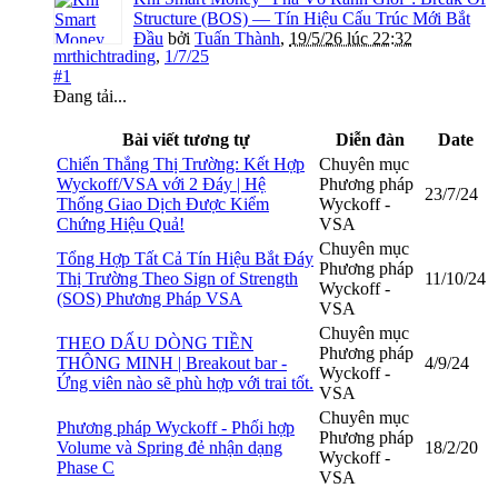
Structure (BOS) — Tín Hiệu Cấu Trúc Mới Bắt
Đầu
bởi
Tuấn Thành
,
19/5/26 lúc 22:32
mrthichtrading
,
1/7/25
#1
Đang tải...
Bài viết tương tự
Diễn đàn
Date
Chiến Thắng Thị Trường: Kết Hợp
Chuyên mục
Wyckoff/VSA với 2 Đáy | Hệ
Phương pháp
23/7/24
Thống Giao Dịch Được Kiểm
Wyckoff -
Chứng Hiệu Quả!
VSA
Chuyên mục
Tổng Hợp Tất Cả Tín Hiệu Bắt Đáy
Phương pháp
Thị Trường Theo Sign of Strength
11/10/24
Wyckoff -
(SOS) Phương Pháp VSA
VSA
Chuyên mục
THEO DẤU DÒNG TIỀN
Phương pháp
THÔNG MINH | Breakout bar -
4/9/24
Wyckoff -
Ứng viên nào sẽ phù hợp với trai tốt.
VSA
Chuyên mục
Phương pháp Wyckoff - Phối hợp
Phương pháp
Volume và Spring đẻ nhận dạng
18/2/20
Wyckoff -
Phase C
VSA