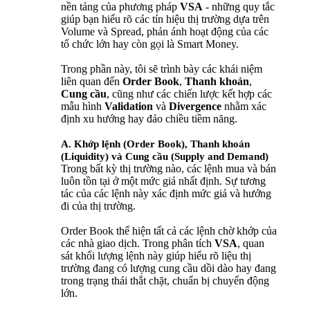
nền tảng của phương pháp
VSA
- những quy tắc
giúp bạn hiểu rõ các tín hiệu thị trường dựa trên
Volume và Spread, phản ánh hoạt động của các
tổ chức lớn hay còn gọi là Smart Money.
Trong phần này, tôi sẽ trình bày các khái niệm
liên quan đến
Order Book
,
Thanh khoản
,
Cung cầu
, cũng như các chiến lược kết hợp các
mẫu hình
Validation
và
Divergence
nhằm xác
định xu hướng hay đảo chiều tiềm năng.
A. Khớp lệnh (Order Book), Thanh khoản
(Liquidity) và Cung cầu (Supply and Demand)
Trong bất kỳ thị trường nào, các lệnh mua và bán
luôn tồn tại ở một mức giá nhất định. Sự tương
tác của các lệnh này xác định mức giá và hướng
đi của thị trường.
Order Book thể hiện tất cả các lệnh chờ khớp của
các nhà giao dịch. Trong phân tích
VSA
, quan
sát khối lượng lệnh này giúp hiểu rõ liệu thị
trường đang có lượng cung cầu dồi dào hay đang
trong trạng thái thắt chặt, chuẩn bị chuyển động
lớn.