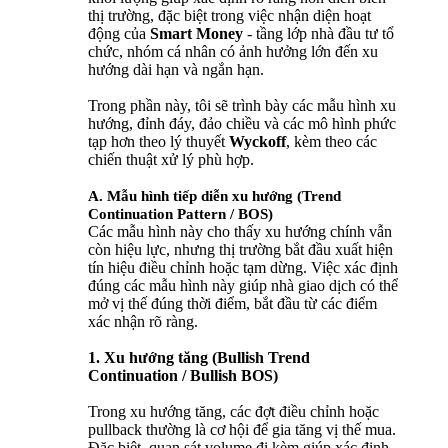
thị trường, đặc biệt trong việc nhận diện hoạt
động của
Smart Money
- tầng lớp nhà đầu tư tổ
chức, nhóm cá nhân có ảnh hưởng lớn đến xu
hướng dài hạn và ngắn hạn.
Trong phần này, tôi sẽ trình bày các mẫu hình xu
hướng, đỉnh đáy, đảo chiều và các mô hình phức
tạp hơn theo lý thuyết
Wyckoff
, kèm theo các
chiến thuật xử lý phù hợp.
A. Mẫu hình tiếp diễn xu hướng (Trend
Continuation Pattern / BOS)
Các mẫu hình này cho thấy xu hướng chính vẫn
còn hiệu lực, nhưng thị trường bắt đầu xuất hiện
tín hiệu điều chỉnh hoặc tạm dừng. Việc xác định
đúng các mẫu hình này giúp nhà giao dịch có thể
mở vị thế đúng thời điểm, bắt đầu từ các điểm
xác nhận rõ ràng.
1. Xu hướng tăng (Bullish Trend
Continuation / Bullish BOS)
Trong xu hướng tăng, các đợt điều chỉnh hoặc
pullback thường là cơ hội để gia tăng vị thế mua.
Đặc biệt, quan sát volume đi kèm giúp xác định