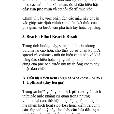
theo các mẫu hình xác nhận, đó là dấu hiệu
bật
dậy của phe mua
và cơ hội tốt để mua vào.
Chính vì vậy, việc phân tích các mẫu này chuẩn
xác giúp xác định chính xác điểm kết thúc của
pha giảm và bước vào pha tích lũy hoặc bật tăng.
3. Bearish Effort Bearish Result
Trong tình huống này, spread nhỏ hơn nhưng
volume lại cao hơn, cho thấy có sự phân kỳ giữa
spread và volume - một tín hiệu cảnh báo về khả
năng đảo chiều hoặc trạng thái phân phối cuối
cùng của phe bán trước khi thị trường chạm đáy
hoặc đảo chiều.
B. Dấu hiệu Yếu kém (Sign of Weakness - SOW)
1. Upthrust (đẩy lên giả)
Trong xu hướng tăng, khi bị
Upthrust
, giá thách
thức các mức kháng cự quan trọng nhưng
volume lại cao, thể hiện hoạt động bán ra mạnh
mẽ nhằm kích hoạt stop-loss hoặc kiểm tra cung
cầu. Sự phân kỳ này cho thấy
cầu bắt đầu cạn