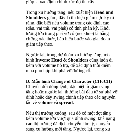
giúp ta xác định chính xác độ tin cậy.
Trong xu hướng tăng, nếu xuất hiện
Head and
Shoulders
giảm, đây là tín hiệu giảm cực kỳ rõ
ràng, đặc biệt nếu volume trong các đỉnh cao
(đầu, vai trái, vai phải) có tính phân kỳ. Khối
lượng lớn trong phá vỡ cổ (neckline) là bằng
chứng xác thực, báo hiệu bước vào giai đoạn
giảm tiếp theo.
Ngược lại, trong dự đoán xu hướng tăng, mô
hình
Inverse Head & Shoulders
cũng luôn đi
kèm với volume hỗ trợ, để xác định thời điểm
mua phù hợp khi phá vỡ đường cổ.
D. Mẫu hình Change of Character (CHoCH)
Chuyển đổi dòng lệnh, đặc biệt từ giảm sang
tăng hoặc ngược lại, thường bắt đầu từ sự phá vỡ
đỉnh hoặc đáy swing chính tiếp theo các nguyên
tắc về
volume
và
spread
.
Nếu thị trường xuống, sau đó có một đợt tăng
kèm volume lớn vượt qua đỉnh swing, khả năng
cao thị trường đã dịch chuyển tâm lý, chuyển
sang xu hướng mới tăng. Ngược lại, trong xu