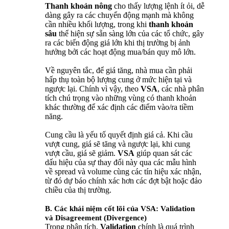
Thanh khoản nông
cho thấy lượng lệnh ít ỏi, dễ
dàng gây ra các chuyển động mạnh mà không
cần nhiều khối lượng, trong khi
thanh khoản
sâu
thể hiện sự sẵn sàng lớn của các tổ chức, gây
ra các biến động giá lớn khi thị trường bị ảnh
hưởng bởi các hoạt động mua/bán quy mô lớn.
Về nguyên tắc, để giá tăng, nhà mua cần phải
hấp thụ toàn bộ lượng cung ở mức hiện tại và
ngược lại. Chính vì vậy, theo
VSA
, các nhà phân
tích chú trọng vào những vùng có thanh khoản
khác thường để xác định các điểm vào/ra tiềm
năng.
Cung cầu là yếu tố quyết định giá cả. Khi cầu
vượt cung, giá sẽ tăng và ngược lại, khi cung
vượt cầu, giá sẽ giảm.
VSA
giúp quan sát các
dấu hiệu của sự thay đổi này qua các mẫu hình
về spread và volume cùng các tín hiệu xác nhận,
từ đó dự báo chính xác hơn các đợt bật hoặc đảo
chiều của thị trường.
B. Các khái niệm cốt lõi của VSA: Validation
và Disagreement (Divergence)
Trong phân tích,
Validation
chính là quá trình