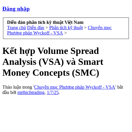
Đăng nhập
Diễn đàn phân tích kỹ thuật Việt Nam
Trang chủ
Diễn đàn
>
Phân tích kỹ thuật
>
Chuyên mục
Phương pháp Wyckoff - VSA
>
Kết hợp Volume Spread
Analysis (VSA) và Smart
Money Concepts (SMC)
Thảo luận trong '
Chuyên mục Phương pháp Wyckoff - VSA
' bắt
đầu bởi
mrthichtrading
,
1/7/25
.