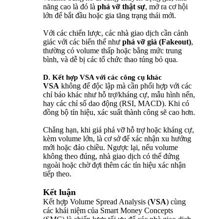
năng cao là đó là
phá vỡ thật sự
, mở ra cơ hội
lớn để bắt đầu hoặc gia tăng trạng thái mới.
Với các chiến lược, các nhà giao dịch cần cảnh
giác với các biến thể như
phá vỡ giả (Fakeout)
,
thường có volume thấp hoặc bằng mức trung
bình, và dễ bị các tổ chức thao túng bỏ qua.
D. Kết hợp VSA với các công cụ khác
VSA
không để độc lập mà cần phối hợp với các
chỉ báo khác như hỗ trợ/kháng cự, mẫu hình nến,
hay các chỉ số dao động (RSI, MACD). Khi có
đồng bộ tín hiệu, xác suất thành công sẽ cao hơn.
Chẳng hạn, khi giá phá vỡ hỗ trợ hoặc kháng cự,
kèm volume lớn, là cơ sở để xác nhận xu hướng
mới hoặc đảo chiều. Ngược lại, nếu volume
không theo đúng, nhà giao dịch có thể đứng
ngoài hoặc chờ đợi thêm các tín hiệu xác nhận
tiếp theo.
Kết luận
Kết hợp Volume Spread Analysis (
VSA
) cùng
các khái niệm của Smart Money Concepts