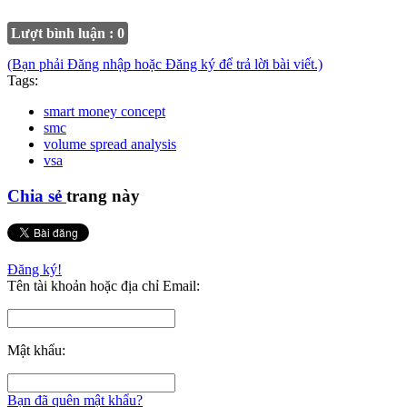
Lượt bình luận : 0
(Bạn phải Đăng nhập hoặc Đăng ký để trả lời bài viết.)
Tags:
smart money concept
smc
volume spread analysis
vsa
Chia sẻ
trang này
Đăng ký!
Tên tài khoản hoặc địa chỉ Email:
Mật khẩu:
Bạn đã quên mật khẩu?