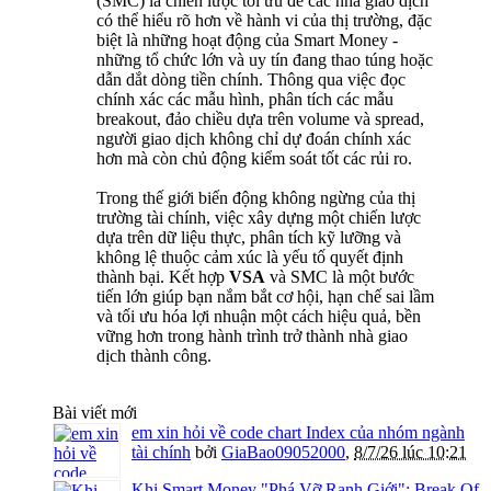
(SMC) là chiến lược tối ưu để các nhà giao dịch
có thể hiểu rõ hơn về hành vi của thị trường, đặc
biệt là những hoạt động của Smart Money -
những tổ chức lớn và uy tín đang thao túng hoặc
dẫn dắt dòng tiền chính. Thông qua việc đọc
chính xác các mẫu hình, phân tích các mẫu
breakout, đảo chiều dựa trên volume và spread,
người giao dịch không chỉ dự đoán chính xác
hơn mà còn chủ động kiểm soát tốt các rủi ro.
Trong thế giới biến động không ngừng của thị
trường tài chính, việc xây dựng một chiến lược
dựa trên dữ liệu thực, phân tích kỹ lưỡng và
không lệ thuộc cảm xúc là yếu tố quyết định
thành bại. Kết hợp
VSA
và SMC là một bước
tiến lớn giúp bạn nắm bắt cơ hội, hạn chế sai lầm
và tối ưu hóa lợi nhuận một cách hiệu quả, bền
vững hơn trong hành trình trở thành nhà giao
dịch thành công.
Bài viết mới
em xin hỏi về code chart Index của nhóm ngành
tài chính
bởi
GiaBao09052000
,
8/7/26 lúc 10:21
Khi Smart Money "Phá Vỡ Ranh Giới": Break Of