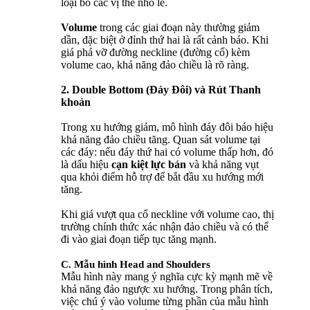
loại bỏ các vị thế nhỏ lẻ.
Volume
trong các giai đoạn này thường giảm
dần, đặc biệt ở đỉnh thứ hai là rất cảnh báo. Khi
giá phá vỡ đường neckline (đường cổ) kèm
volume cao, khả năng đảo chiều là rõ ràng.
2. Double Bottom (Đáy Đôi) và Rút Thanh
khoản
Trong xu hướng giảm, mô hình đáy đôi báo hiệu
khả năng đảo chiều tăng. Quan sát volume tại
các đáy: nếu đáy thứ hai có volume thấp hơn, đó
là dấu hiệu
cạn kiệt lực bán
và khả năng vụt
qua khỏi điểm hỗ trợ để bắt đầu xu hướng mới
tăng.
Khi giá vượt qua cổ neckline với volume cao, thị
trường chính thức xác nhận đảo chiều và có thể
đi vào giai đoạn tiếp tục tăng mạnh.
C. Mẫu hình Head and Shoulders
Mẫu hình này mang ý nghĩa cực kỳ mạnh mẽ về
khả năng đảo ngược xu hướng. Trong phân tích,
việc chú ý vào volume từng phần của mẫu hình