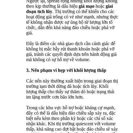
Ngược lại, spread rộng nhưng khối lượng không
theo kịp thường là dấu hiệu
giả mạo
hoặc
giai
đoạn tích lũy
. Thị trường có thể khiến cho các
hoạt động giá trông có vẻ như mạnh, nhưng thực
tế không nhận được sự ủng hộ từ lượng lớn tổ
chức, dẫn đến khả năng đảo chiều hoặc phá vỡ
giả.
Đây là điểm các nhà giao dịch cần cảnh giác để
không bị mắc bẫy rút thanh khoản hoặc phá vỡ
giả, tránh các quyết định dựa trên hành động giá
mà không có sự hỗ trợ về volume.
3. Nến phạm vi hẹp với khối lượng thấp
Các nến này thường xuất hiện trong giai đoạn thị
trường tạm thời dừng đà hoặc tích lũy. Khối
lượng thấp cho thấy sự thăm dò hoặc trạng thái
im lặng trước cơn bão lớn hơn.
Trong các khu vực hỗ trợ hoặc kháng cự mạnh,
đây có thể là dấu hiệu đảo chiều sắp xảy ra, đặc
biệt nếu kèm theo phân kỳ hoặc các chỉ số xác
nhận khác. Khi thị trường quiescent với volume
thấp, khả năng cao đợt bật hoặc đảo chiều sẽ xảy