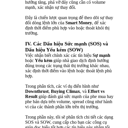
hướng tăng, phá vỡ đáy cũng cần có volume
mạnh, xác nhận sự thay đổi.
Đây là chiến lược quan trọng để theo dõi sự thay
đổi dòng lệnh lớn của
Smart Money
, để xác
định thời điểm phù hợp vào hoặc thoát khỏi thị
trường.
IV. Các Dấu hiệu Sức mạnh (SOS) và
Dấu hiệu Yếu kém (SOW)
Việc nhận biết chính xác các tín hiệu
Sự mạnh
hoặc
Yếu kém
giúp nhà giao dịch định hướng
đúng trong các trạng thái thị trường khác nhau,
xác định thời điểm vào lệnh hoặc thoát lệnh phù
hợp.
Trong phân tích, các ví dụ điển hình như
Downthrust
,
Buying Climax
, và
Effort vs
Result
giúp đánh giá sức mạnh của phe mua hay
phe bán dựa trên volume, spread cũng như hành
vi của các thành phần lớn trên thị trường.
Trong phần này, tôi sẽ phân tích chi tiết các dạng
SOS và SOW, cung cấp cho bạn các công cụ
giúp đọc hiểu tốt hơn các tín hiệu này nhằm tối