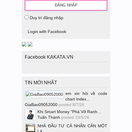
Duy trì đăng nhập
Login with Facebook
Facebook KAKATA.VN
TIN MỚI NHẤT
em xin hỏi về code
chart Index...
GiaBao09052000
posted
8/7/26
Khi Smart Money "Phá Vỡ Ranh...
Tuấn Thành
posted
19/5/26
NHÀ ĐẦU TƯ CÁ NHÂN CẦN MỘT
LA...