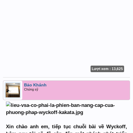
Lượt xem : 13,625
Bảo Khánh
Chứng sỹ
Xin chào anh em, tiếp tục chuỗi bài về Wyckoff,