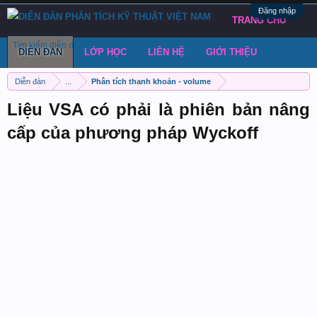
Đăng nhập
TRANG CHỦ
Tìm kiếm diễn đàn
Bài viết gần đây
Đăng chủ đề
DIỄN ĐÀN
LỚP HỌC
LIÊN HỆ
GIỚI THIỆU
Diễn đàn
...
Phân tích thanh khoản - volume
Liệu VSA có phải là phiên bản nâng
cấp của phương pháp Wyckoff