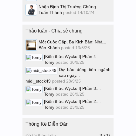
Nhận Định Thị Trường Chứng...
Tuấn Thành
posted
14/10/24
Thảo luận - Chia sẻ chung
Một Cuộc Gặp, Ba Kịch Bản: Nhà...
Bảo Khánh
posted
13/5/26
[Kiến thức Wyckoff] Phần 4:...
Tomy
posted
30/9/25
Dự báo dòng tiền ngành
sau ngày...
midi_stock49
posted
28/9/25
[Kiến thức Wyckoff] Phần 3:...
Tomy
posted
26/9/25
[Kiến thức Wyckoff] Phần 2:...
Tomy
posted
23/9/25
Thống Kê Diễn Đàn
Đề tài thảo luận:
3,707