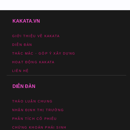
KAKATA.VN
GIỚI THIỆU VỀ KAKATA
DIỄN ĐÀN
THẮC MẮC - GÓP Ý XÂY DỰNG
HOẠT ĐỘNG KAKATA
LIÊN HỆ
DIỄN ĐÀN
THẢO LUẬN CHUNG
NHẬN ĐỊNH THỊ TRƯỜNG
PHÂN TÍCH CỔ PHIẾU
CHỨNG KHOÁN PHÁI SINH