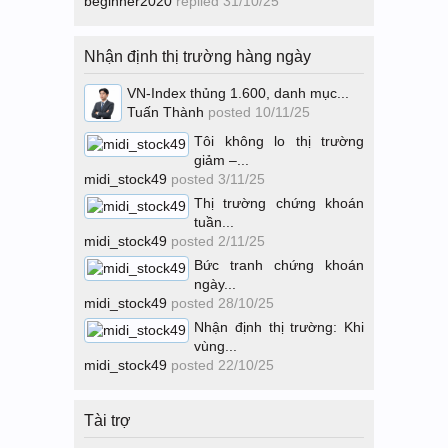
beginner2020
replied
31/10/25
Nhận định thị trường hàng ngày
VN-Index thủng 1.600, danh mục...
Tuấn Thành
posted
10/11/25
Tôi không lo thị trường
giảm –...
midi_stock49
posted
3/11/25
Thị trường chứng khoán
tuần...
midi_stock49
posted
2/11/25
Bức tranh chứng khoán
ngày...
midi_stock49
posted
28/10/25
Nhận định thị trường: Khi
vùng...
midi_stock49
posted
22/10/25
Tài trợ