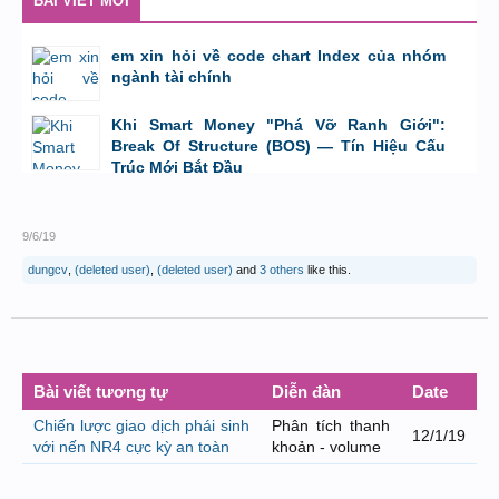
BÀI VIẾT MỚI
em xin hỏi về code chart Index của nhóm
ngành tài chính
bởi
GiaBao09052000
,
8/7/26 lúc 10:21
Khi Smart Money "Phá Vỡ Ranh Giới":
Break Of Structure (BOS) — Tín Hiệu Cấu
Trúc Mới Bắt Đầu
bởi
Tuấn Thành
,
19/5/26 lúc 22:32
9/6/19
dungcv
,
(deleted user)
,
(deleted user)
and
3 others
like this.
Bài viết tương tự
Diễn đàn
Date
Chiến lược giao dịch phái sinh
Phân tích thanh
12/1/19
với nến NR4 cực kỳ an toàn
khoản - volume