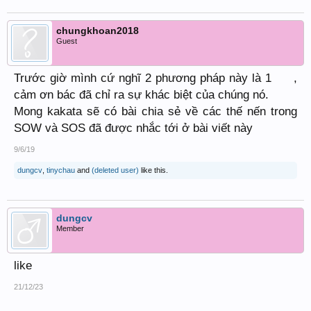
chungkhoan2018
Guest
Trước giờ mình cứ nghĩ 2 phương pháp này là 1
,
cảm ơn bác đã chỉ ra sự khác biệt của chúng nó.
Mong kakata sẽ có bài chia sẻ về các thế nến trong
SOW và SOS đã được nhắc tới ở bài viết này
9/6/19
dungcv
,
tinychau
and
(deleted user)
like this.
dungcv
Member
like
21/12/23