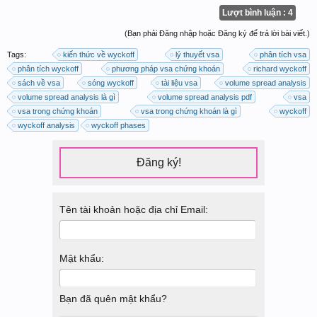
Lượt bình luận : 4
(Bạn phải Đăng nhập hoặc Đăng ký để trả lời bài viết.)
Tags:
kiến thức về wyckoff
lý thuyết vsa
phân tích vsa
phân tích wyckoff
phương pháp vsa chứng khoán
richard wyckoff
sách về vsa
sóng wyckoff
tài liệu vsa
volume spread analysis
volume spread analysis là gì
volume spread analysis pdf
vsa
vsa trong chứng khoán
vsa trong chứng khoán là gì
wyckoff
wyckoff analysis
wyckoff phases
Đăng ký!
Tên tài khoản hoặc địa chỉ Email:
Mật khẩu:
Bạn đã quên mật khẩu?