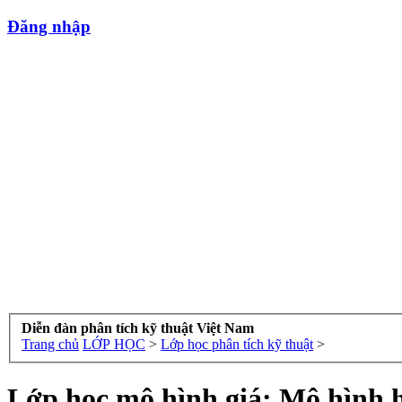
Đăng nhập
Diễn đàn phân tích kỹ thuật Việt Nam
Trang chủ
LỚP HỌC
>
Lớp học phân tích kỹ thuật
>
Lớp học mô hình giá: Mô hình h