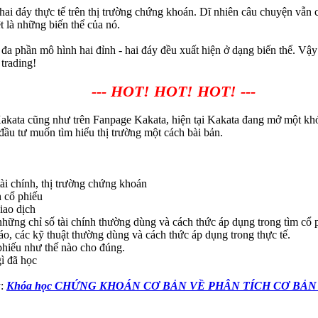
hai đáy thực tế trên thị trường chứng khoán. Dĩ nhiên câu chuyện vẫn cò
 là những biến thể của nó.
à đa phần mô hình hai đỉnh - hai đáy đều xuất hiện ở dạng biến thể. Vậ
trading!
--- HOT! HOT! HOT! ---
Kakata cũng như trên Fanpage Kakata, hiện tại Kakata đang mở một kh
ầu tư muốn tìm hiểu thị trường một cách bài bản.
tài chính, thị trường chứng khoán
h cổ phiếu
iao dịch
hững chỉ số tài chính thường dùng và cách thức áp dụng trong tìm cổ p
áo, các kỹ thuật thường dùng và cách thức áp dụng trong thực tế.
 phiếu như thế nào cho đúng.
ì đã học
y:
Khóa học CHỨNG KHOÁN CƠ BẢN VỀ PHÂN TÍCH CƠ BẢN