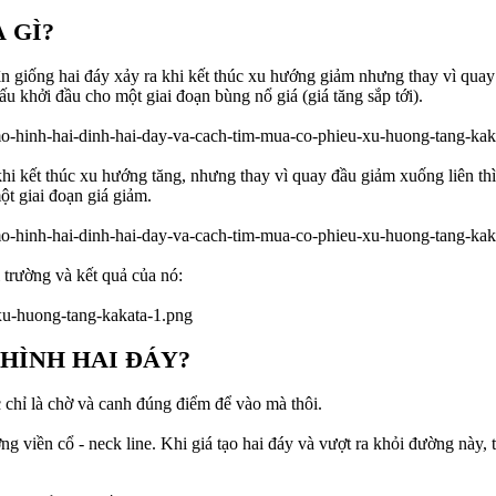
 GÌ?
n giống hai đáy xảy ra khi kết thúc xu hướng giảm nhưng thay vì quay 
u khởi đầu cho một giai đoạn bùng nổ giá (giá tăng sắp tới).
khi kết thúc xu hướng tăng, nhưng thay vì quay đầu giảm xuống liên th
ột giai đoạn giá giảm.
ị trường và kết quả của nó:
HÌNH HAI ĐÁY?
c chỉ là chờ và canh đúng điểm để vào mà thôi.
g viền cổ - neck line. Khi giá tạo hai đáy và vượt ra khỏi đường này, t