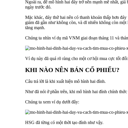
Ngoài ra, để mô hình hai đáy trở nên mạnh mẽ nhất, giá b
ngày trước đó.
Mặc khác, đáy thứ hai nên có thanh khoản thấp hơn đáy th
giảm đã gần như không còn, và dĩ nhiên không còn một l
tăng mạnh.
Chúng ta nhìn ví dụ mã VNM giai đoạn tháng 11 và thá
Ví dụ này đã quá rõ ràng cho một cơ hội mua cực tốt đ
KHI NÀO NÊN BÁN CỔ PHIẾU?
Câu trả lời là khi xuất hiện mô hình hai đỉnh.
Như đã nói ở phần trên, khi mô hình hai đỉnh chính thức 
Chúng ta xem ví dụ dưới đây:
HSG đã từng có một thời tạo đỉnh như vậy.