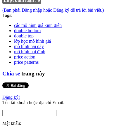
Lượt bình luận : 0
(Bạn phải Đăng nhập hoặc Đăng ký để trả lời bài viết.)
Tags:
các mô hình giá kinh điển
double bottom
double top
lớp học mô hình giá
mô hình hai đáy
mô hình hai đỉnh
price action
price patterns
Chia sẻ
trang này
Đăng ký!
Tên tài khoản hoặc địa chỉ Email:
Mật khẩu: