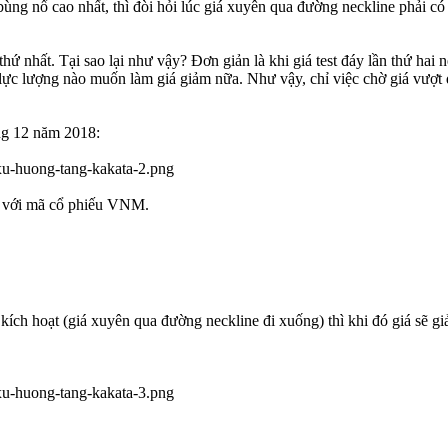
ùng nổ cao nhất, thì đòi hỏi lúc giá xuyên qua đường neckline phải có
ứ nhất. Tại sao lại như vậy? Đơn giản là khi giá test đáy lần thứ hai 
ực lượng nào muốn làm giá giảm nữa. Như vậy, chỉ việc chờ giá vượt 
ng 12 năm 2018:
ối với mã cổ phiếu VNM.
kích hoạt (giá xuyên qua đường neckline đi xuống) thì khi đó giá sẽ gi