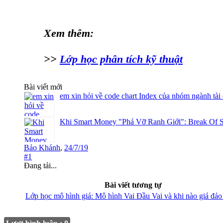
Xem thêm:
>>
Lớp học phân tích kỹ thuật
Bài viết mới
em xin hỏi về code chart Index của nhóm ngành tài
Khi Smart Money "Phá Vỡ Ranh Giới": Break Of S
Bảo Khánh
,
24/7/19
#1
Đang tải...
Bài viết tương tự
Lớp học mô hình giá: Mô hình Vai Đầu Vai và khi nào giá đảo