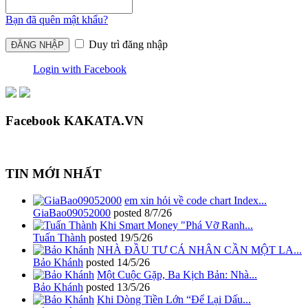
Bạn đã quên mật khẩu?
Duy trì đăng nhập
Login with Facebook
Facebook KAKATA.VN
TIN MỚI NHẤT
em xin hỏi về code chart Index...
GiaBao09052000
posted
8/7/26
Khi Smart Money "Phá Vỡ Ranh...
Tuấn Thành
posted
19/5/26
NHÀ ĐẦU TƯ CÁ NHÂN CẦN MỘT LA...
Bảo Khánh
posted
14/5/26
Một Cuộc Gặp, Ba Kịch Bản: Nhà...
Bảo Khánh
posted
13/5/26
Khi Dòng Tiền Lớn “Để Lại Dấu...