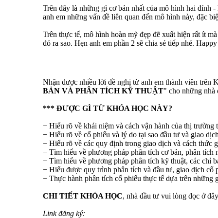
Trên đây là những gì cơ bản nhất của mô hình hai đỉnh - 
anh em những vấn đề liên quan đến mô hình này, đặc biệt
Trên thực tế, mô hình hoàn mỹ đẹp đẽ xuất hiện rất ít m
đó ra sao. Hẹn anh em phần 2 sẽ chia sẻ tiếp nhé. Happy 
Nhận được nhiều lời đề nghị từ anh em thành viên trên 
BẢN VÀ PHÂN TÍCH KỸ THUẬT
" cho những nhà đ
*** ĐƯỢC GÌ TỪ KHÓA HỌC NÀY?
+ Hiểu rõ về khái niệm và cách vận hành của thị trường 
+ Hiểu rõ về cổ phiếu và lý do tại sao đầu tư và giao dịc
+ Hiểu rõ về các quy định trong giao dịch và cách thức g
+ Tìm hiểu về phương pháp phân tích cơ bản, phân tích n
+ Tìm hiểu về phương pháp phân tích kỹ thuật, các chỉ b
+ Hiểu được quy trình phân tích và đầu tư, giao dịch cổ
+ Thực hành phân tích cổ phiếu thực tế dựa trên những g
CHI TIẾT KHÓA HỌC
, nhà đầu tư vui lòng đọc ở đâ
Link đăng ký: