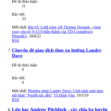
Đề tài thảo luận:
11
Bài viết:
33
Mới nhất:
Bài 03: Lướt sóng với Thomas Demark - vòng
xoay chu kỳ 9-13-9 thần thánh của TD-Countdown
PhungKy
,
18/8/22
RSS
Chuyên đề giao dịch theo xu hướng Landry
Dave
Đề tài thảo luận:
9
Bài viết:
9
Mới nhất:
Phương pháp Landry Dave: Chơi phái sinh theo
mô hình "Người gác đền"
Tô Đình Văn
,
19/3/19
RSS
Lớp học Andrew Pitchfork - cây chĩa ba huyền