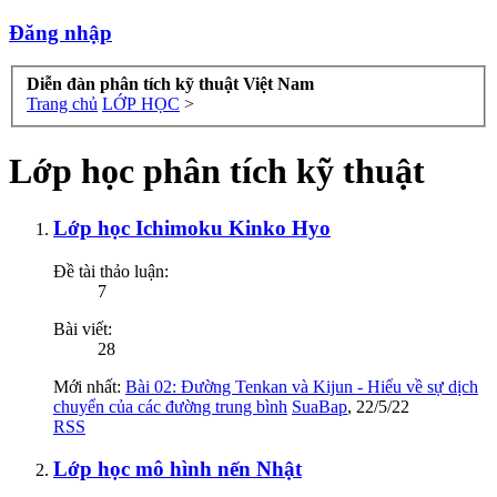
Đăng nhập
Diễn đàn phân tích kỹ thuật Việt Nam
Trang chủ
LỚP HỌC
>
Lớp học phân tích kỹ thuật
Lớp học Ichimoku Kinko Hyo
Đề tài thảo luận:
7
Bài viết:
28
Mới nhất:
Bài 02: Đường Tenkan và Kijun - Hiểu về sự dịch
chuyển của các đường trung bình
SuaBap
,
22/5/22
RSS
Lớp học mô hình nến Nhật