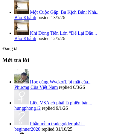
Một Cuộc Gặp, Ba Kịch Bản: Nhà...
Bảo Khánh
posted
13/5/26
Khi Dòng Tiền Lớn “Để Lại Dấu...
Bảo Khánh
posted
12/5/26
Đang tải...
Mới trả lời
Học cùng Wyckoff, bí mật của...
Phương Của Việt Nam
replied
6/3/26
Liệu VSA có phải là phiên bản...
hungphong12
replied
9/1/26
Phần mềm tradeguider phái...
beginner2020
replied
31/10/25