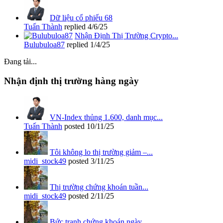
Dữ liệu cổ phiếu 68
Tuấn Thành
replied
4/6/25
Nhận Định Thị Trường Crypto...
Bulubuloa87
replied
1/4/25
Đang tải...
Nhận định thị trường hàng ngày
VN-Index thủng 1.600, danh mục...
Tuấn Thành
posted
10/11/25
Tôi không lo thị trường giảm –...
midi_stock49
posted
3/11/25
Thị trường chứng khoán tuần...
midi_stock49
posted
2/11/25
Bức tranh chứng khoán ngày...