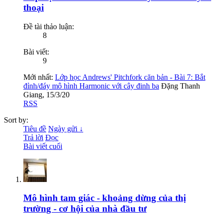
thoại
Đề tài thảo luận:
8
Bài viết:
9
Mới nhất:
Lớp học Andrews' Pitchfork căn bản - Bài 7: Bắt
đỉnh/đáy mô hình Harmonic với cây đinh ba
Đặng Thanh
Giang
,
15/3/20
RSS
Sort by:
Tiêu đề
Ngày gửi ↓
Trả lời
Đọc
Bài viết cuối
Mô hình tam giác - khoảng dừng của thị
trường - cơ hội của nhà đầu tư