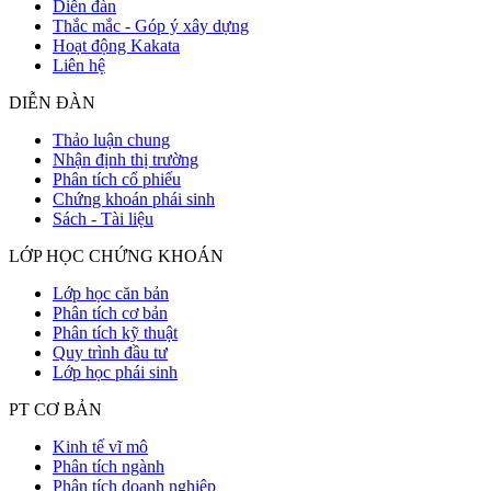
Diễn đàn
Thắc mắc - Góp ý xây dựng
Hoạt động Kakata
Liên hệ
DIỄN ĐÀN
Thảo luận chung
Nhận định thị trường
Phân tích cổ phiếu
Chứng khoán phái sinh
Sách - Tài liệu
LỚP HỌC CHỨNG KHOÁN
Lớp học căn bản
Phân tích cơ bản
Phân tích kỹ thuật
Quy trình đầu tư
Lớp học phái sinh
PT CƠ BẢN
Kinh tế vĩ mô
Phân tích ngành
Phân tích doanh nghiệp