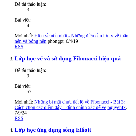
Đề tài thảo luận:
3
Bài viết:
4
Mới nhất:
Hiểu về nến nhật - Những điều cần lưu ý về thân
nến và bóng nến
phongpt
,
6/4/19
RSS
Lớp học vẽ và sử dụng Fibonacci hiệu quả
Đề tài thảo luận:
9
Bài viết:
57
Mới nhất:
Những bí mật chưa tiết lộ về Fibonacci - Bài 3:
Cách chọn các điểm đáy – đỉnh chính xác để vẽ
nguyenfx
,
7/9/24
RSS
Lớp học ứng dụng sóng Elliott