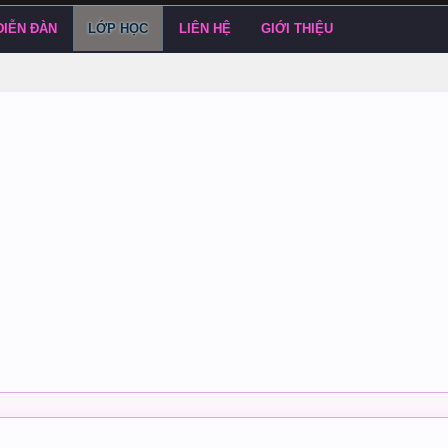
DIỄN ĐÀN
LỚP HỌC
LIÊN HỆ
GIỚI THIỆU