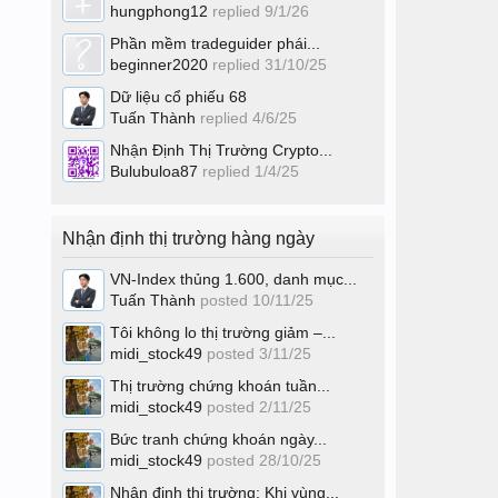
hungphong12
replied
9/1/26
Phần mềm tradeguider phái...
beginner2020
replied
31/10/25
Dữ liệu cổ phiếu 68
Tuấn Thành
replied
4/6/25
Nhận Định Thị Trường Crypto...
Bulubuloa87
replied
1/4/25
Nhận định thị trường hàng ngày
VN-Index thủng 1.600, danh mục...
Tuấn Thành
posted
10/11/25
Tôi không lo thị trường giảm –...
midi_stock49
posted
3/11/25
Thị trường chứng khoán tuần...
midi_stock49
posted
2/11/25
Bức tranh chứng khoán ngày...
midi_stock49
posted
28/10/25
Nhận định thị trường: Khi vùng...