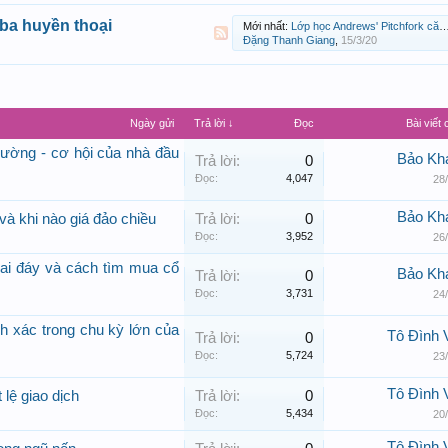
 ba huyền thoại
Mới nhất:
Lớp học Andrews' Pitchfork căn bản - Bài 7: Bắt đỉnh/đáy mô hình Harmonic với cây đinh ba
Đặng Thanh Giang
,
15/3/20
Ngày gửi
Trả lời ↓
Đọc
Bài viết 
rường - cơ hội của nhà đầu
Bảo Kh
Trả lời:
0
Đọc:
4,047
28
Bảo Kh
và khi nào giá đảo chiều
Trả lời:
0
Đọc:
3,952
26
hai đáy và cách tìm mua cổ
Bảo Kh
Trả lời:
0
Đọc:
3,731
24
h xác trong chu kỳ lớn của
Tô Đình 
Trả lời:
0
Đọc:
5,724
23
Tô Đình 
 lệ giao dịch
Trả lời:
0
Đọc:
5,434
20
Tô Đình 