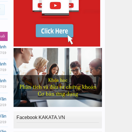
cuối
ánh
/7/19
ánh
/7/19
ánh
/7/19
Văn
/2/19
Văn
Facebook KAKATA.VN
/2/19
Văn