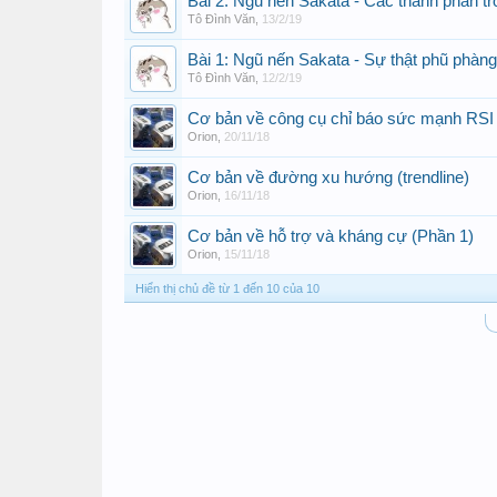
Bài 2: Ngũ nến Sakata - Các thành phần t
Tô Đình Văn
,
13/2/19
Bài 1: Ngũ nến Sakata - Sự thật phũ phàn
Tô Đình Văn
,
12/2/19
Cơ bản về công cụ chỉ báo sức mạnh RSI
Orion
,
20/11/18
Cơ bản về đường xu hướng (trendline)
Orion
,
16/11/18
Cơ bản về hỗ trợ và kháng cự (Phần 1)
Orion
,
15/11/18
Hiển thị chủ đề từ 1 đến 10 của 10