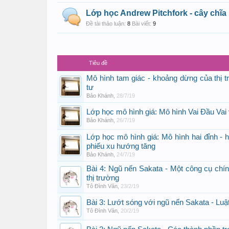
Lớp học Andrew Pitchfork - cây chĩa
Đề tài thảo luận:
8
Bài viết:
9
Tiêu đề
Mô hình tam giác - khoảng dừng của thị t
tư
Bảo Khánh
,
28/7/19
Lớp học mô hình giá: Mô hình Vai Đầu Vai 
Bảo Khánh
,
26/7/19
Lớp học mô hình giá: Mô hình hai đỉnh - 
phiếu xu hướng tăng
Bảo Khánh
,
24/7/19
Bài 4: Ngũ nến Sakata - Một công cụ chín
thị trường
Tô Đình Văn
,
23/2/19
Bài 3: Lướt sóng với ngũ nến Sakata - Luật
Tô Đình Văn
,
20/2/19