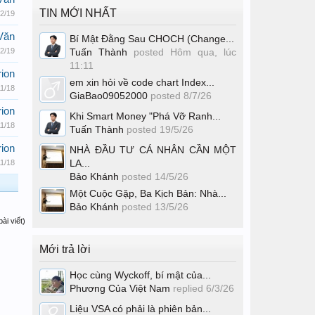
TIN MỚI NHẤT
/2/19
Văn
Bí Mật Đằng Sau CHOCH (Change...
/2/19
Tuấn Thành
posted
Hôm qua, lúc
11:11
ion
em xin hỏi về code chart Index...
11/18
GiaBao09052000
posted
8/7/26
ion
Khi Smart Money "Phá Vỡ Ranh...
11/18
Tuấn Thành
posted
19/5/26
ion
NHÀ ĐẦU TƯ CÁ NHÂN CẦN MỘT
LA...
11/18
Bảo Khánh
posted
14/5/26
Một Cuộc Gặp, Ba Kịch Bản: Nhà...
Bảo Khánh
posted
13/5/26
ài viết)
Mới trả lời
Học cùng Wyckoff, bí mật của...
Phương Của Việt Nam
replied
6/3/26
Liệu VSA có phải là phiên bản...