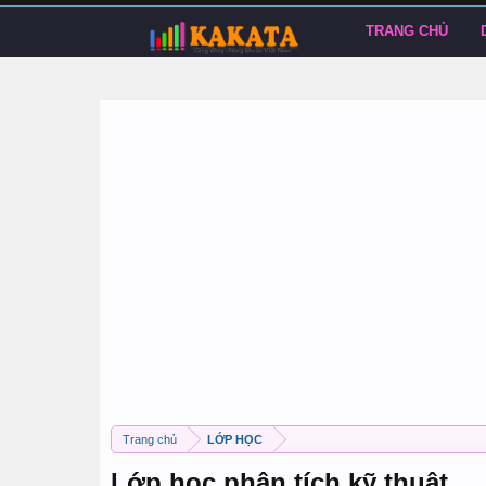
TRANG CHỦ
Trang chủ
LỚP HỌC
Lớp học phân tích kỹ thuật