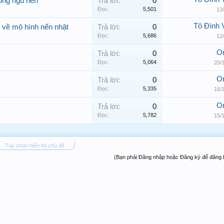
rong ngũ nến
Trả lời:
0
Đọc:
5,501
13
Tô Đình 
g về mô hình nến nhật
Trả lời:
0
Đọc:
5,686
12
Or
Trả lời:
0
Đọc:
5,064
20/
Or
Trả lời:
0
Đọc:
5,335
16/
Or
Trả lời:
0
Đọc:
5,782
15/
Tùy chọn hiển thị chủ đề
(Bạn phải Đăng nhập hoặc Đăng ký để đăng b