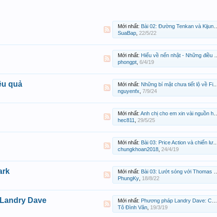
Mới nhất:
Bài 02: Đường Tenkan và Kijun - Hiểu về sự dịch chuyển của các đường trung bình
SuaBap
,
22/5/22
Mới nhất:
Hiểu về nến nhật - Những điều cần lưu ý về thân nến và bóng nến
phongpt
,
6/4/19
ệu quả
Mới nhất:
Những bí mật chưa tiết lộ về Fibonacci - Bài 3: Cách chọn các điểm đáy – đỉnh chính xác để vẽ
nguyenfx
,
7/9/24
Mới nhất:
Anh chị cho em xin vài nguồn học sóng elliott với ạ
hec811
,
29/5/25
Mới nhất:
Bài 03: Price Action và chiến lược false breakout
chungkhoan2018
,
24/4/19
ark
Mới nhất:
Bài 03: Lướt sóng với Thomas Demark - vòng xoay chu kỳ 9-13-9 thần thánh của TD-Countdown
PhungKy
,
18/8/22
 Landry Dave
Mới nhất:
Phương pháp Landry Dave: Chơi phái sinh theo mô hình "Người gác đền"
Tô Đình Văn
,
19/3/19