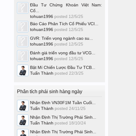
Đầu Tư Chứng Khoán Việt Nam:
Cổ...
tohuan1996
posted
12/5/25
Báo Cáo Phân Tích Cổ Phiếu VCI...
tohuan1996
posted
12/5/25
GVR: Triển vọng ngành cao su...
tohuan1996
posted
12/5/25
Đánh giá triển vọng đầu tư VCG...
tohuan1996
posted
12/5/25
Bật Mí Chiến Lược Đầu Tư TCB...
Tuấn Thành
posted
22/3/25
Phân tích phái sinh hàng ngày
Nhận Định VN30F1M Tuần Cuối...
Tuấn Thành
posted
24/11/25
Nhận Định Thị Trường Phái Sinh...
Tuấn Thành
posted
18/10/24
Nhận Định Thị Trường Phái Sinh...