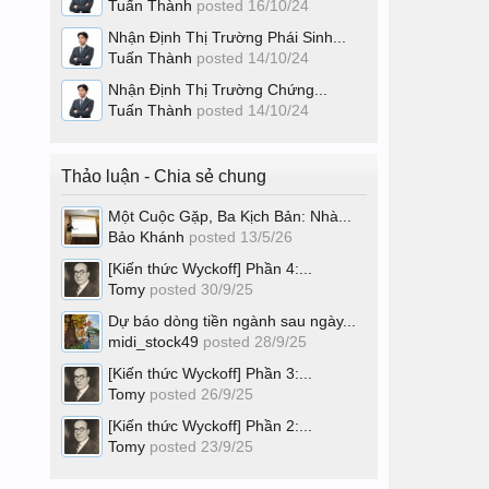
Tuấn Thành
posted
16/10/24
Nhận Định Thị Trường Phái Sinh...
Tuấn Thành
posted
14/10/24
Nhận Định Thị Trường Chứng...
Tuấn Thành
posted
14/10/24
Thảo luận - Chia sẻ chung
Một Cuộc Gặp, Ba Kịch Bản: Nhà...
Bảo Khánh
posted
13/5/26
[Kiến thức Wyckoff] Phần 4:...
Tomy
posted
30/9/25
Dự báo dòng tiền ngành sau ngày...
midi_stock49
posted
28/9/25
[Kiến thức Wyckoff] Phần 3:...
Tomy
posted
26/9/25
[Kiến thức Wyckoff] Phần 2:...
Tomy
posted
23/9/25