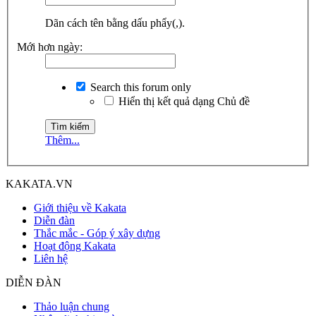
Dãn cách tên bằng dấu phẩy(,).
Mới hơn ngày:
Search this forum only
Hiển thị kết quả dạng Chủ đề
Thêm...
KAKATA.VN
Giới thiệu về Kakata
Diễn đàn
Thắc mắc - Góp ý xây dựng
Hoạt động Kakata
Liên hệ
DIỄN ĐÀN
Thảo luận chung