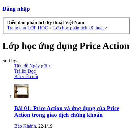
Đăng nhập
Diễn đàn phân tích kỹ thuật Việt Nam
Trang chủ
LỚP HỌC
>
Lớp học phân tích kỹ thuật
>
Lớp học ứng dụng Price Action
Sort by:
Tiêu đề
Ngày gửi ↑
Trả lời
Đọc
Bài viết cuối
Bài 01: Price Action và ứng dụng của Price
Action trong giao dịch chứng khoán
Bảo Khánh
,
22/1/19