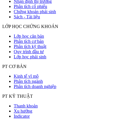
Nhận định thị trường
Phân tích cổ phiếu
Chứng khoán phái sinh
Sách - Tài liệu
LỚP HỌC CHỨNG KHOÁN
Lớp học căn bản
Phân tích cơ bản
Phân tích kỹ thuật
Quy trình đầu tư
Lớp học phái sinh
PT CƠ BẢN
Kinh tế vĩ mô
Phân tích ngành
Phân tích doanh nghiệp
PT KỸ THUẬT
Thanh khoản
Xu hướng
Indicator