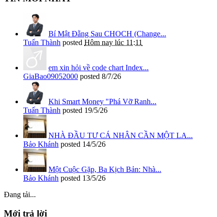
Bí Mật Đằng Sau CHOCH (Change...
Tuấn Thành
posted
Hôm nay lúc 11:11
em xin hỏi về code chart Index...
GiaBao09052000
posted
8/7/26
Khi Smart Money "Phá Vỡ Ranh...
Tuấn Thành
posted
19/5/26
NHÀ ĐẦU TƯ CÁ NHÂN CẦN MỘT LA...
Bảo Khánh
posted
14/5/26
Một Cuộc Gặp, Ba Kịch Bản: Nhà...
Bảo Khánh
posted
13/5/26
Đang tải...
Mới trả lời