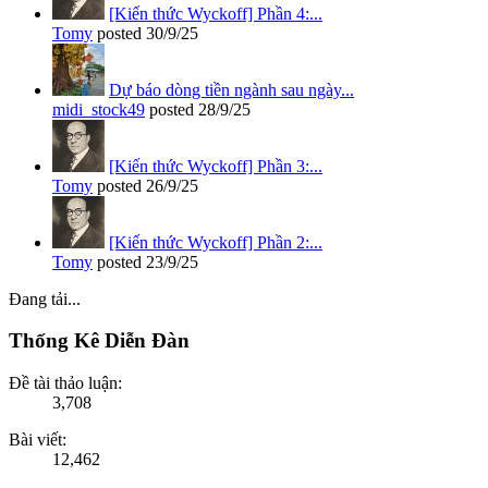
[Kiến thức Wyckoff] Phần 4:...
Tomy
posted
30/9/25
Dự báo dòng tiền ngành sau ngày...
midi_stock49
posted
28/9/25
[Kiến thức Wyckoff] Phần 3:...
Tomy
posted
26/9/25
[Kiến thức Wyckoff] Phần 2:...
Tomy
posted
23/9/25
Đang tải...
Thống Kê Diễn Đàn
Đề tài thảo luận:
3,708
Bài viết:
12,462