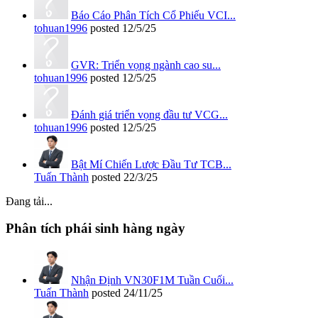
Báo Cáo Phân Tích Cổ Phiếu VCI...
tohuan1996
posted
12/5/25
GVR: Triển vọng ngành cao su...
tohuan1996
posted
12/5/25
Đánh giá triển vọng đầu tư VCG...
tohuan1996
posted
12/5/25
Bật Mí Chiến Lược Đầu Tư TCB...
Tuấn Thành
posted
22/3/25
Đang tải...
Phân tích phái sinh hàng ngày
Nhận Định VN30F1M Tuần Cuối...
Tuấn Thành
posted
24/11/25