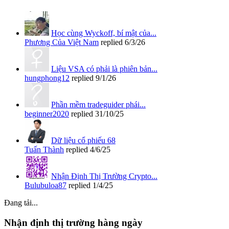
Học cùng Wyckoff, bí mật của...
Phương Của Việt Nam
replied
6/3/26
Liệu VSA có phải là phiên bản...
hungphong12
replied
9/1/26
Phần mềm tradeguider phái...
beginner2020
replied
31/10/25
Dữ liệu cổ phiếu 68
Tuấn Thành
replied
4/6/25
Nhận Định Thị Trường Crypto...
Bulubuloa87
replied
1/4/25
Đang tải...
Nhận định thị trường hàng ngày