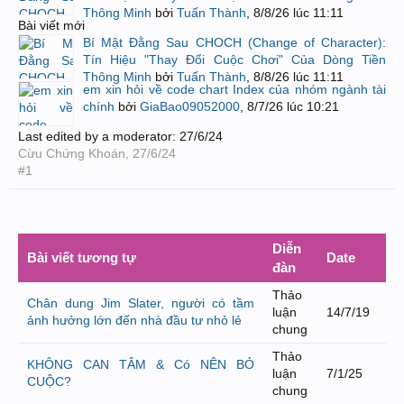
Thông Minh
bởi
Tuấn Thành
,
8/8/26 lúc 11:11
Bài viết mới
Bí Mật Đằng Sau CHOCH (Change of Character):
Tín Hiệu "Thay Đổi Cuộc Chơi" Của Dòng Tiền
Thông Minh
bởi
Tuấn Thành
,
8/8/26 lúc 11:11
em xin hỏi về code chart Index của nhóm ngành tài
chính
bởi
GiaBao09052000
,
8/7/26 lúc 10:21
Last edited by a moderator:
27/6/24
Cừu Chứng Khoán
,
27/6/24
#1
Diễn
Bài viết tương tự
Date
đàn
Thảo
Chân dung Jim Slater, người có tầm
luận
14/7/19
ảnh hưởng lớn đến nhà đầu tư nhỏ lẻ
chung
Thảo
KHÔNG CAN TÂM & Có NÊN BỎ
luận
7/1/25
CUỘC?
chung