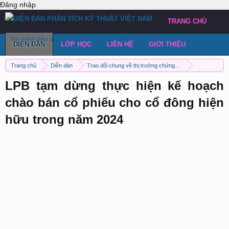
Đăng nhập
TRANG CHỦ
Tìm kiếm diễn đàn
Bài viết gần đây
Đăng chủ đề
DIỄN ĐÀN
LỚP HỌC
LIÊN HỆ
GIỚI THIỆU
Trang chủ
Diễn đàn
Trao đổi chung về thị trường chứng khoán Việt Nam
Thảo luận chung
LPB tạm dừng thực hiện kế hoạch
chào bán cổ phiếu cho cổ đông hiện
hữu trong năm 2024