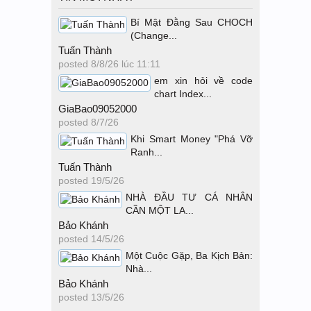
Bí Mật Đằng Sau CHOCH
(Change...
Tuấn Thành
posted
8/8/26 lúc 11:11
em xin hỏi về code
chart Index...
GiaBao09052000
posted
8/7/26
Khi Smart Money "Phá Vỡ
Ranh...
Tuấn Thành
posted
19/5/26
NHÀ ĐẦU TƯ CÁ NHÂN
CẦN MỘT LA...
Bảo Khánh
posted
14/5/26
Một Cuộc Gặp, Ba Kịch Bản:
Nhà...
Bảo Khánh
posted
13/5/26