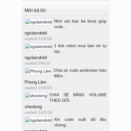
Mới trả lời
Nhờ các bác bẻ khoá giúp
code...
ngxlamdntd
replied
22/6/26
1 link robot mua bán do tự
tay...
ngxlamdntd
replied
9/6/26
Chia sẻ code amibroker báo
điểm...
Phong Lâm
replied
15/5/26
CHIA SẺ BẢNG VOLUME
THEO DÕI...
shenlong
replied
14/5/26
Xin code xuất dữ liệu
chứng...