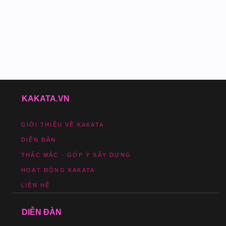
KAKATA.VN
GIỚI THIỆU VỀ KAKATA
DIỄN ĐÀN
THẮC MẮC - GÓP Ý XÂY DỰNG
HOẠT ĐỘNG KAKATA
LIÊN HỆ
DIỄN ĐÀN