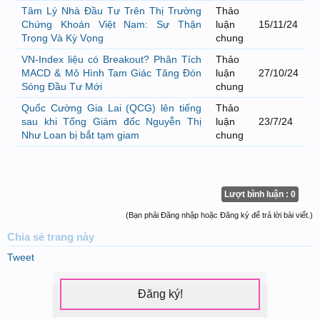
Tâm Lý Nhà Đầu Tư Trên Thị Trường
Thảo
Chứng Khoán Việt Nam: Sự Thận
luận
15/11/24
Trọng Và Kỳ Vọng
chung
VN-Index liệu có Breakout? Phân Tích
Thảo
MACD & Mô Hình Tam Giác Tăng Đón
luận
27/10/24
Sóng Đầu Tư Mới
chung
Quốc Cường Gia Lai (QCG) lên tiếng
Thảo
sau khi Tổng Giám đốc Nguyễn Thị
luận
23/7/24
Như Loan bị bắt tạm giam
chung
Lượt bình luận : 0
(Bạn phải Đăng nhập hoặc Đăng ký để trả lời bài viết.)
Chia sẻ
trang này
Tweet
Đăng ký!