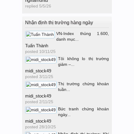
ngxlamdntd
replied
5/5/26
Nhận định thị trường hàng ngày
VN-Index thủng 1.600,
danh mục...
Tuấn Thành
posted
10/11/25
Tôi không lo thị trường
giảm –...
midi_stock49
posted
3/11/25
Thị trường chứng khoán
tuần...
midi_stock49
posted
2/11/25
Bức tranh chứng khoán
ngày...
midi_stock49
posted
28/10/25