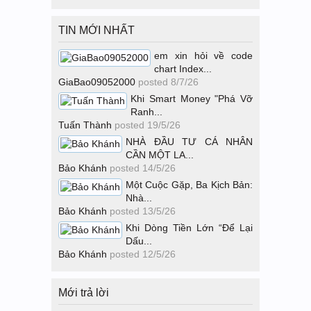
TIN MỚI NHẤT
em xin hỏi về code
chart Index...
GiaBao09052000
posted
8/7/26
Khi Smart Money "Phá Vỡ
Ranh...
Tuấn Thành
posted
19/5/26
NHÀ ĐẦU TƯ CÁ NHÂN
CẦN MỘT LA...
Bảo Khánh
posted
14/5/26
Một Cuộc Gặp, Ba Kịch Bản:
Nhà...
Bảo Khánh
posted
13/5/26
Khi Dòng Tiền Lớn “Để Lại
Dấu...
Bảo Khánh
posted
12/5/26
Mới trả lời