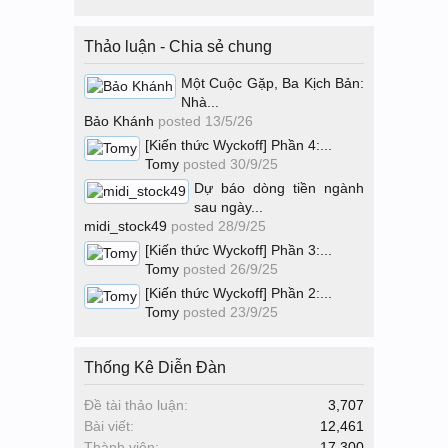
Thảo luận - Chia sẻ chung
Một Cuộc Gặp, Ba Kịch Bản:
Nhà...
Bảo Khánh
posted
13/5/26
[Kiến thức Wyckoff] Phần 4:...
Tomy
posted
30/9/25
Dự báo dòng tiền ngành
sau ngày...
midi_stock49
posted
28/9/25
[Kiến thức Wyckoff] Phần 3:...
Tomy
posted
26/9/25
[Kiến thức Wyckoff] Phần 2:...
Tomy
posted
23/9/25
Thống Kê Diễn Đàn
Đề tài thảo luận:
3,707
Bài viết:
12,461
Thành viên:
17,300