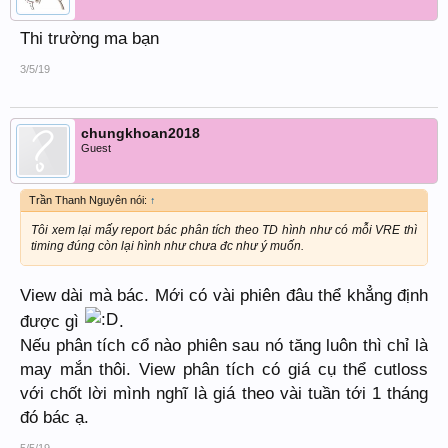
Thi trường ma bạn
3/5/19
chungkhoan2018
Guest
Trần Thanh Nguyên nói:
↑
Tôi xem lại mấy report bác phân tích theo TD hình như có mỗi VRE thì
timing đúng còn lại hình như chưa đc như ý muốn.
View dài mà bác. Mới có vài phiên đâu thể khẳng định
được gì
.
Nếu phân tích cổ nào phiên sau nó tăng luôn thì chỉ là
may mắn thôi. View phân tích có giá cụ thể cutloss
với chốt lời mình nghĩ là giá theo vài tuần tới 1 tháng
đó bác ạ.
5/5/19