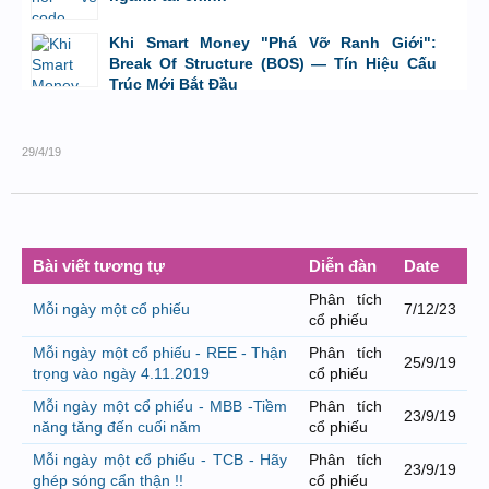
bởi
GiaBao09052000
,
8/7/26 lúc 10:21
Khi Smart Money "Phá Vỡ Ranh Giới":
Break Of Structure (BOS) — Tín Hiệu Cấu
Trúc Mới Bắt Đầu
bởi
Tuấn Thành
,
19/5/26 lúc 22:32
29/4/19
Bài viết tương tự
Diễn đàn
Date
Phân tích
Mỗi ngày một cổ phiếu
7/12/23
cổ phiếu
Mỗi ngày một cổ phiếu - REE - Thận
Phân tích
25/9/19
trọng vào ngày 4.11.2019
cổ phiếu
Mỗi ngày một cổ phiếu - MBB -Tiềm
Phân tích
23/9/19
năng tăng đến cuối năm
cổ phiếu
Mỗi ngày một cổ phiếu - TCB - Hãy
Phân tích
23/9/19
ghép sóng cẩn thận !!
cổ phiếu