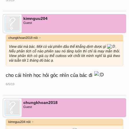
kimnguu204
Guest
chungkhoan2018 nói:
↑
View dài mà bác. Mới có vài phiên đâu thể khẳng định được gì
.
Nếu phân tích cổ nào phiên sau nó tăng luôn thì chỉ là may mắn thôi.
View phân tích có giá cụ thể cutloss với chốt lời mình nghĩ là giá theo
vài tuần tới 1 tháng đó bác ạ.
cho cái hình học hỏi góc nhìn của bác đi
6/5/19
chungkhoan2018
Guest
kimnguu204 nói:
↑