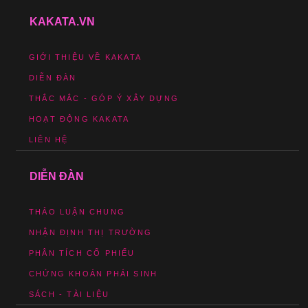
KAKATA.VN
GIỚI THIỆU VỀ KAKATA
DIỄN ĐÀN
THẮC MẮC - GÓP Ý XÂY DỰNG
HOẠT ĐỘNG KAKATA
LIÊN HỆ
DIỄN ĐÀN
THẢO LUẬN CHUNG
NHẬN ĐỊNH THỊ TRƯỜNG
PHÂN TÍCH CỔ PHIẾU
CHỨNG KHOÁN PHÁI SINH
SÁCH - TÀI LIỆU