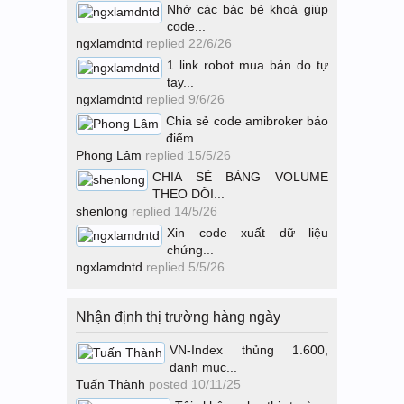
Nhờ các bác bẻ khoá giúp
code...
ngxlamdntd
replied
22/6/26
1 link robot mua bán do tự
tay...
ngxlamdntd
replied
9/6/26
Chia sẻ code amibroker báo
điểm...
Phong Lâm
replied
15/5/26
CHIA SẺ BẢNG VOLUME
THEO DÕI...
shenlong
replied
14/5/26
Xin code xuất dữ liệu
chứng...
ngxlamdntd
replied
5/5/26
Nhận định thị trường hàng ngày
VN-Index thủng 1.600,
danh mục...
Tuấn Thành
posted
10/11/25