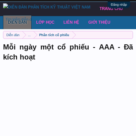
Đăng nhập
TRANG CHỦ
Tìm kiếm diễn đàn
Bài viết gần đây
Đăng chủ đề
DIỄN ĐÀN
LỚP HỌC
LIÊN HỆ
GIỚI THIỆU
Diễn đàn
...
Phân tích cổ phiếu
Mỗi ngày một cổ phiếu - AAA - Đã
kích hoạt