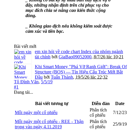
đây, những nhận định trên chỉ phục vụ cho
mục đích chia sẻ nâng cao kiến thức cộng
đồng.
_ Không giao dịch nếu không kiểm soát được
cảm xúc và tiền bạc.
Bài viết mới
em xin hỏi về code chart Index của nhóm ngành
tài chính
bởi
GiaBao09052000
,
8/7/26 lúc 10:21
Khi Smart Money "Phá Vỡ Ranh Giới": Break Of
Structure (BOS) — Tín Hiệu Cấu Trúc Mới Bắt
Đầu
bởi
Tuấn Thành
,
19/5/26 lúc 22:32
Tô Đình Văn
,
5/5/19
#1
Đang tải...
Bài viết tương tự
Diễn đàn
Date
Phân tích
Mỗi ngày một cổ phiếu
7/12/23
cổ phiếu
Mỗi ngày một cổ phiếu - REE - Thận
Phân tích
25/9/19
trọng vào ngày 4.11.2019
cổ phiếu