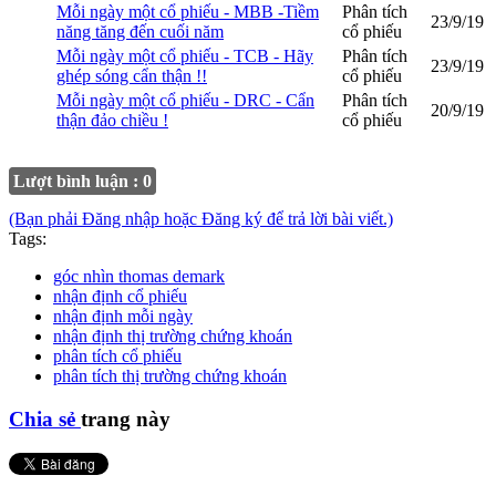
Mỗi ngày một cổ phiếu - MBB -Tiềm
Phân tích
23/9/19
năng tăng đến cuối năm
cổ phiếu
Mỗi ngày một cổ phiếu - TCB - Hãy
Phân tích
23/9/19
ghép sóng cẩn thận !!
cổ phiếu
Mỗi ngày một cổ phiếu - DRC - Cẩn
Phân tích
20/9/19
thận đảo chiều !
cổ phiếu
Lượt bình luận : 0
(Bạn phải Đăng nhập hoặc Đăng ký để trả lời bài viết.)
Tags:
góc nhìn thomas demark
nhận định cổ phiếu
nhận định mỗi ngày
nhận định thị trường chứng khoán
phân tích cổ phiếu
phân tích thị trường chứng khoán
Chia sẻ
trang này