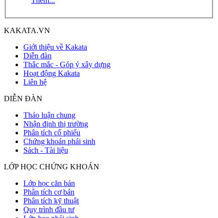
Thêm...
KAKATA.VN
Giới thiệu về Kakata
Diễn đàn
Thắc mắc - Góp ý xây dựng
Hoạt động Kakata
Liên hệ
DIỄN ĐÀN
Thảo luận chung
Nhận định thị trường
Phân tích cổ phiếu
Chứng khoán phái sinh
Sách - Tài liệu
LỚP HỌC CHỨNG KHOÁN
Lớp học căn bản
Phân tích cơ bản
Phân tích kỹ thuật
Quy trình đầu tư