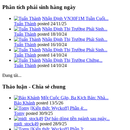
Phân tích phái sinh hàng ngày
Nhận Định VN30F1M Tuần Cuối...
Tuấn Thành
posted
24/11/25
Nhận Định Thị Trường Phái Sinh...
Tuấn Thành
posted
18/10/24
Nhận Định Thị Trường Phái Sinh...
Tuấn Thành
posted
16/10/24
Nhận Định Thị Trường Phái Sinh...
Tuấn Thành
posted
14/10/24
Nhận Định Thị Trường Chứng...
Tuấn Thành
posted
14/10/24
Đang tải...
Thảo luận - Chia sẻ chung
Một Cuộc Gặp, Ba Kịch Bản: Nhà...
Bảo Khánh
posted
13/5/26
[Kiến thức Wyckoff] Phần 4:...
Tomy
posted
30/9/25
Dự báo dòng tiền ngành sau ngày...
midi_stock49
posted
28/9/25
[Kiến thức Wyckoff] Phần 3:...