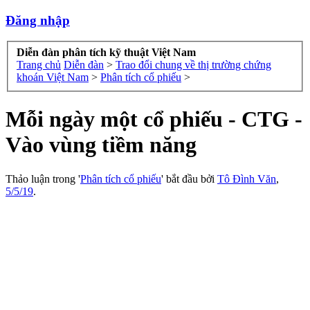
Đăng nhập
Diễn đàn phân tích kỹ thuật Việt Nam
Trang chủ
Diễn đàn
>
Trao đổi chung về thị trường chứng
khoán Việt Nam
>
Phân tích cổ phiếu
>
Mỗi ngày một cổ phiếu - CTG -
Vào vùng tiềm năng
Thảo luận trong '
Phân tích cổ phiếu
' bắt đầu bởi
Tô Đình Văn
,
5/5/19
.