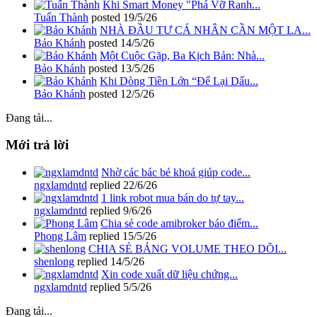
Khi Smart Money "Phá Vỡ Ranh...
Tuấn Thành
posted
19/5/26
NHÀ ĐẦU TƯ CÁ NHÂN CẦN MỘT LA...
Bảo Khánh
posted
14/5/26
Một Cuộc Gặp, Ba Kịch Bản: Nhà...
Bảo Khánh
posted
13/5/26
Khi Dòng Tiền Lớn “Để Lại Dấu...
Bảo Khánh
posted
12/5/26
Đang tải...
Mới trả lời
Nhờ các bác bẻ khoá giúp code...
ngxlamdntd
replied
22/6/26
1 link robot mua bán do tự tay...
ngxlamdntd
replied
9/6/26
Chia sẻ code amibroker báo điểm...
Phong Lâm
replied
15/5/26
CHIA SẺ BẢNG VOLUME THEO DÕI...
shenlong
replied
14/5/26
Xin code xuất dữ liệu chứng...
ngxlamdntd
replied
5/5/26
Đang tải...