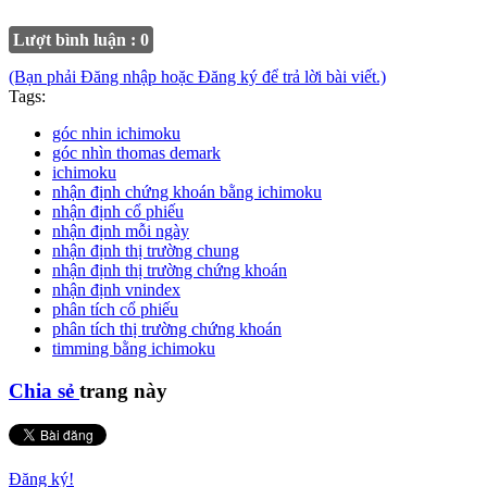
Lượt bình luận : 0
(Bạn phải Đăng nhập hoặc Đăng ký để trả lời bài viết.)
Tags:
góc nhin ichimoku
góc nhìn thomas demark
ichimoku
nhận định chứng khoán bằng ichimoku
nhận định cổ phiếu
nhận định mỗi ngày
nhận định thị trường chung
nhận định thị trường chứng khoán
nhận định vnindex
phân tích cổ phiếu
phân tích thị trường chứng khoán
timming bằng ichimoku
Chia sẻ
trang này
Đăng ký!