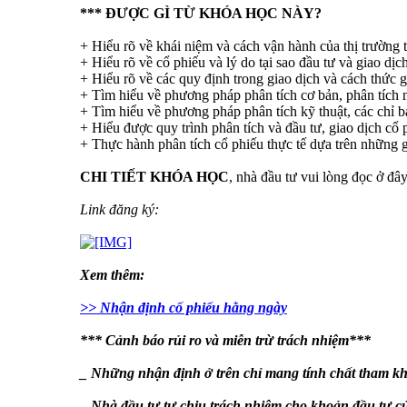
*** ĐƯỢC GÌ TỪ KHÓA HỌC NÀY?
+ Hiểu rõ về khái niệm và cách vận hành của thị trường 
+ Hiểu rõ về cổ phiếu và lý do tại sao đầu tư và giao dịc
+ Hiểu rõ về các quy định trong giao dịch và cách thức g
+ Tìm hiểu về phương pháp phân tích cơ bản, phân tích n
+ Tìm hiểu về phương pháp phân tích kỹ thuật, các chỉ b
+ Hiểu được quy trình phân tích và đầu tư, giao dịch cổ
+ Thực hành phân tích cổ phiếu thực tế dựa trên những g
CHI TIẾT KHÓA HỌC
, nhà đầu tư vui lòng đọc ở đâ
Link đăng ký:
Xem thêm:
>> Nhận định cố phiếu hằng ngày
*** Cảnh báo rủi ro và miễn trừ trách nhiệm***
_ Những nhận định ở trên chỉ mang tính chất tham kh
_ Nhà đầu tư tự chịu trách nhiệm cho khoản đầu tư c