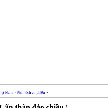
Việt Nam
>
Phân tích cổ phiếu
>
Cẩn thận đảo chiều !