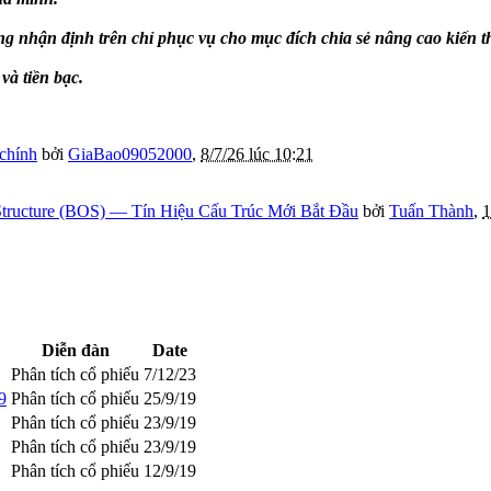
g nhận định trên chỉ phục vụ cho mục đích chia sẻ nâng cao kiến 
à tiền bạc.
 chính
bởi
GiaBao09052000
,
8/7/26 lúc 10:21
tructure (BOS) — Tín Hiệu Cấu Trúc Mới Bắt Đầu
bởi
Tuấn Thành
,
1
Diễn đàn
Date
Phân tích cổ phiếu
7/12/23
9
Phân tích cổ phiếu
25/9/19
Phân tích cổ phiếu
23/9/19
Phân tích cổ phiếu
23/9/19
Phân tích cổ phiếu
12/9/19