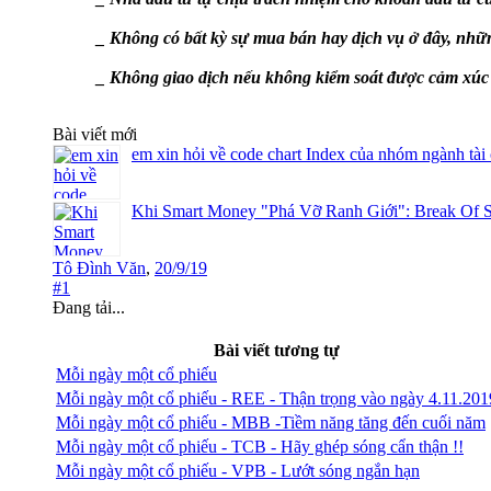
_ Không có bất kỳ sự mua bán hay dịch vụ ở đây, nhữn
_ Không giao dịch nếu không kiểm soát được cảm xúc v
Bài viết mới
em xin hỏi về code chart Index của nhóm ngành tài
Khi Smart Money "Phá Vỡ Ranh Giới": Break Of S
Tô Đình Văn
,
20/9/19
#1
Đang tải...
Bài viết tương tự
Mỗi ngày một cổ phiếu
Mỗi ngày một cổ phiếu - REE - Thận trọng vào ngày 4.11.201
Mỗi ngày một cổ phiếu - MBB -Tiềm năng tăng đến cuối năm
Mỗi ngày một cổ phiếu - TCB - Hãy ghép sóng cẩn thận !!
Mỗi ngày một cổ phiếu - VPB - Lướt sóng ngắn hạn