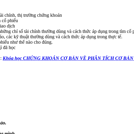
tài chính, thị trường chứng khoán
h cổ phiếu
iao dịch
hững chỉ số tài chính thường dùng và cách thức áp dụng trong tìm cổ p
áo, các kỹ thuật thường dùng và cách thức áp dụng trong thực tế.
 phiếu như thế nào cho đúng.
ì đã học
y:
Khóa học CHỨNG KHOÁN CƠ BẢN VỀ PHÂN TÍCH CƠ BẢN
ảo.
ủa mình.