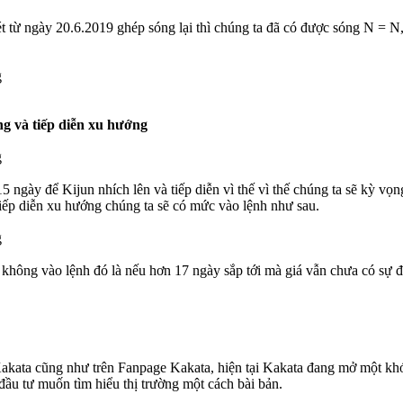
t từ ngày 20.6.2019 ghép sóng lại thì chúng ta đã có được sóng N = N
g và tiếp diễn xu hướng
5 ngày để Kijun nhích lên và tiếp diễn vì thế vì thế chúng ta sẽ kỳ vọ
tiếp diễn xu hướng chúng ta sẽ có mức vào lệnh như sau.
không vào lệnh đó là nếu hơn 17 ngày sắp tới mà giá vẫn chưa có sự đ
Kakata cũng như trên Fanpage Kakata, hiện tại Kakata đang mở một kh
ầu tư muốn tìm hiểu thị trường một cách bài bản.