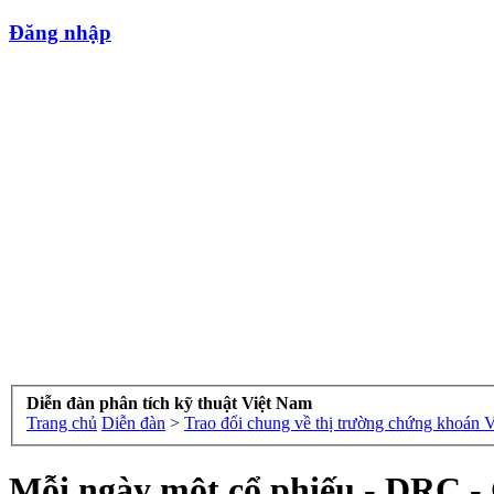
Đăng nhập
Diễn đàn phân tích kỹ thuật Việt Nam
Trang chủ
Diễn đàn
>
Trao đổi chung về thị trường chứng khoán 
Mỗi ngày một cổ phiếu - DRC - 