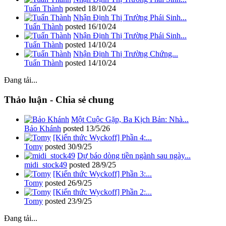
Tuấn Thành
posted
18/10/24
Nhận Định Thị Trường Phái Sinh...
Tuấn Thành
posted
16/10/24
Nhận Định Thị Trường Phái Sinh...
Tuấn Thành
posted
14/10/24
Nhận Định Thị Trường Chứng...
Tuấn Thành
posted
14/10/24
Đang tải...
Thảo luận - Chia sẻ chung
Một Cuộc Gặp, Ba Kịch Bản: Nhà...
Bảo Khánh
posted
13/5/26
[Kiến thức Wyckoff] Phần 4:...
Tomy
posted
30/9/25
Dự báo dòng tiền ngành sau ngày...
midi_stock49
posted
28/9/25
[Kiến thức Wyckoff] Phần 3:...
Tomy
posted
26/9/25
[Kiến thức Wyckoff] Phần 2:...
Tomy
posted
23/9/25
Đang tải...