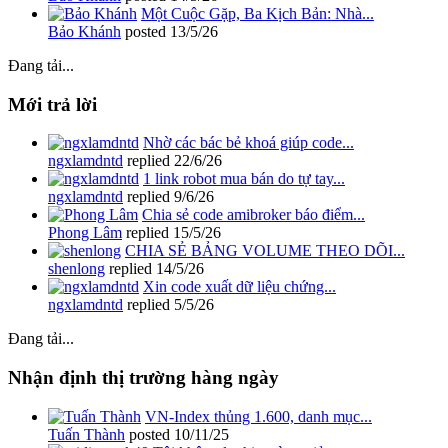
Một Cuộc Gặp, Ba Kịch Bản: Nhà...
Bảo Khánh
posted
13/5/26
Đang tải...
Mới trả lời
Nhờ các bác bẻ khoá giúp code...
ngxlamdntd
replied
22/6/26
1 link robot mua bán do tự tay...
ngxlamdntd
replied
9/6/26
Chia sẻ code amibroker báo điểm...
Phong Lâm
replied
15/5/26
CHIA SẺ BẢNG VOLUME THEO DÕI...
shenlong
replied
14/5/26
Xin code xuất dữ liệu chứng...
ngxlamdntd
replied
5/5/26
Đang tải...
Nhận định thị trường hàng ngày
VN-Index thủng 1.600, danh mục...
Tuấn Thành
posted
10/11/25