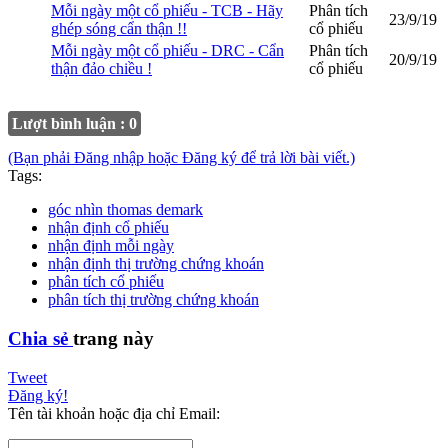
Mỗi ngày một cổ phiếu - TCB - Hãy
Phân tích
23/9/19
ghép sóng cẩn thận !!
cổ phiếu
Mỗi ngày một cổ phiếu - DRC - Cẩn
Phân tích
20/9/19
thận đảo chiều !
cổ phiếu
Lượt bình luận : 0
(Bạn phải Đăng nhập hoặc Đăng ký để trả lời bài viết.)
Tags:
góc nhìn thomas demark
nhận định cổ phiếu
nhận định mỗi ngày
nhận định thị trường chứng khoán
phân tích cổ phiếu
phân tích thị trường chứng khoán
Chia sẻ
trang này
Tweet
Đăng ký!
Tên tài khoản hoặc địa chỉ Email: