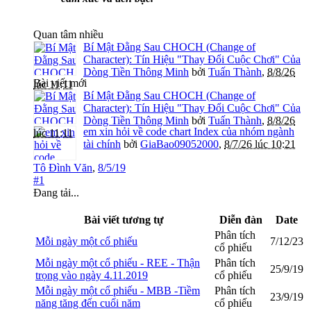
Quan tâm nhiều
Bí Mật Đằng Sau CHOCH (Change of
Character): Tín Hiệu "Thay Đổi Cuộc Chơi" Của
Dòng Tiền Thông Minh
bởi
Tuấn Thành
,
8/8/26
Bài viết mới
lúc 11:11
Bí Mật Đằng Sau CHOCH (Change of
Character): Tín Hiệu "Thay Đổi Cuộc Chơi" Của
Dòng Tiền Thông Minh
bởi
Tuấn Thành
,
8/8/26
em xin hỏi về code chart Index của nhóm ngành
lúc 11:11
tài chính
bởi
GiaBao09052000
,
8/7/26 lúc 10:21
Tô Đình Văn
,
8/5/19
#1
Đang tải...
Bài viết tương tự
Diễn đàn
Date
Phân tích
Mỗi ngày một cổ phiếu
7/12/23
cổ phiếu
Mỗi ngày một cổ phiếu - REE - Thận
Phân tích
25/9/19
trọng vào ngày 4.11.2019
cổ phiếu
Mỗi ngày một cổ phiếu - MBB -Tiềm
Phân tích
23/9/19
năng tăng đến cuối năm
cổ phiếu