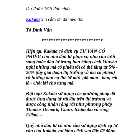
Dự đoán 16.5 đảo chiều
Kakata
xin cám ơn đã theo dõi
Tô Đình Văn
**************************
Hiện tại, Kakata có dịch vụ TƯ VẤN CỔ
PHIẾU cho nhà đầu tư phục vụ nhu cầu lướt
sóng hoặc đầu tư trung hạn bằng cách khuyến
nghị những mã cổ phiếu tốt có thể tăng từ 5% -
20% (tùy giai đoạn thị trường và mã cổ phiếu)
và hướng dẫn cụ thể từ mức giá mua - bán, cắt
lỗ - chốt lời cho từng mã.
Đội ngũ Kakata sử dụng các phương pháp đã
được ứng dụng từ rất lâu trên thị trường và
được công nhận rộng rãi như phương pháp
Thomas Demark, Gann, Ichimoku và sóng
Elliott,...
Quý nhà đầu tư có nhu cầu sử dụng dịch vụ tư
vấn của Kakata vui lòng click vào đây để đăng