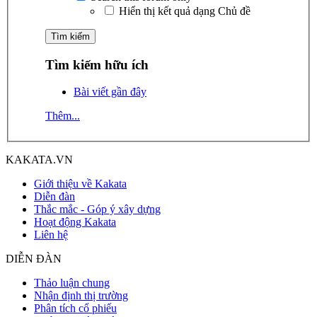
Hiển thị kết quả dạng Chủ đề
Tìm kiếm hữu ích
Bài viết gần đây
Thêm...
KAKATA.VN
Giới thiệu về Kakata
Diễn đàn
Thắc mắc - Góp ý xây dựng
Hoạt động Kakata
Liên hệ
DIỄN ĐÀN
Thảo luận chung
Nhận định thị trường
Phân tích cổ phiếu