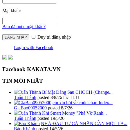
Mật khẩu:
Bạn đã quên mật khẩu?
Duy trì đăng nhập
Login with Facebook
Facebook KAKATA.VN
TIN MỚI NHẤT
Bí Mật Đằng Sau CHOCH (Change...
Tuấn Thành
posted
8/8/26 lúc 11:11
em xin hỏi về code chart Index...
GiaBao09052000
posted
8/7/26
Khi Smart Money "Phá Vỡ Ranh...
Tuấn Thành
posted
19/5/26
NHÀ ĐẦU TƯ CÁ NHÂN CẦN MỘT LA...
Bảo Khánh
posted
14/5/26