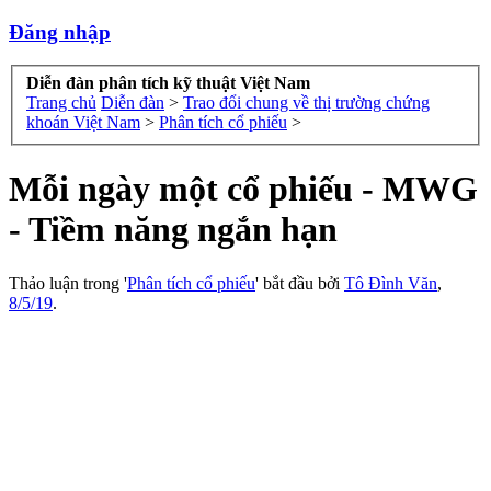
Đăng nhập
Diễn đàn phân tích kỹ thuật Việt Nam
Trang chủ
Diễn đàn
>
Trao đổi chung về thị trường chứng
khoán Việt Nam
>
Phân tích cổ phiếu
>
Mỗi ngày một cổ phiếu - MWG
- Tiềm năng ngắn hạn
Thảo luận trong '
Phân tích cổ phiếu
' bắt đầu bởi
Tô Đình Văn
,
8/5/19
.