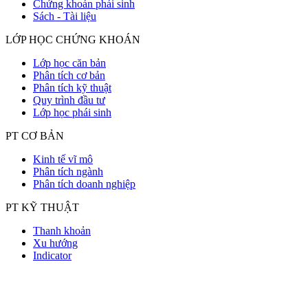
Chứng khoán phái sinh
Sách - Tài liệu
LỚP HỌC CHỨNG KHOÁN
Lớp học căn bản
Phân tích cơ bản
Phân tích kỹ thuật
Quy trình đầu tư
Lớp học phái sinh
PT CƠ BẢN
Kinh tế vĩ mô
Phân tích ngành
Phân tích doanh nghiệp
PT KỸ THUẬT
Thanh khoản
Xu hướng
Indicator