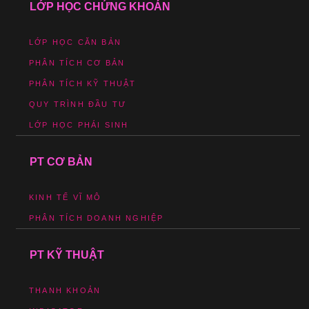
LỚP HỌC CHỨNG KHOÁN
LỚP HỌC CĂN BẢN
PHÂN TÍCH CƠ BẢN
PHÂN TÍCH KỸ THUẬT
QUY TRÌNH ĐẦU TƯ
LỚP HỌC PHÁI SINH
PT CƠ BẢN
KINH TẾ VĨ MÔ
PHÂN TÍCH DOANH NGHIỆP
PT KỸ THUẬT
THANH KHOẢN