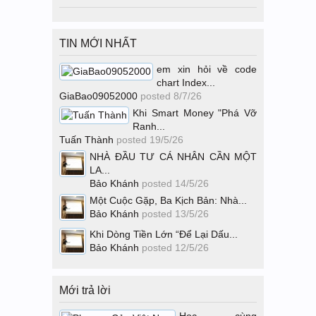
TIN MỚI NHẤT
em xin hỏi về code
chart Index...
GiaBao09052000
posted
8/7/26
Khi Smart Money "Phá Vỡ
Ranh...
Tuấn Thành
posted
19/5/26
NHÀ ĐẦU TƯ CÁ NHÂN CẦN MỘT
LA...
Bảo Khánh
posted
14/5/26
Một Cuộc Gặp, Ba Kịch Bản: Nhà...
Bảo Khánh
posted
13/5/26
Khi Dòng Tiền Lớn “Để Lại Dấu...
Bảo Khánh
posted
12/5/26
Mới trả lời