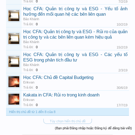
Trả lời:
0
7/2/19
Học CFA: Quản trị công ty và ESG - Yếu tố ảnh
hưởng đến mối quan hệ các bên liên quan
Bảo Khánh
Trả lời:
0
10/2/19
Học CFA: Quản trị công ty và ESG - Rủi ro của quản
trị công ty và các bên liên quan kém hiệu quả
Bảo Khánh
Trả lời:
0
15/2/19
Học CFA: Quản trị công ty và ESG - Các yếu tố
ESG trong phân tích đầu tư
Bảo Khánh
Trả lời:
0
2/3/19
Học CFA: Chủ đề Capital Budgeting
Erikvan
Trả lời:
0
30/6/19
Kakata in CFA: Rủi ro trong kinh doanh
Erikvan
Trả lời:
0
17/7/19
Hiển thị chủ đề từ 1 đến 8 của 8
Tùy chọn hiển thị chủ đề
(Bạn phải Đăng nhập hoặc Đăng ký để đăng bài viết)