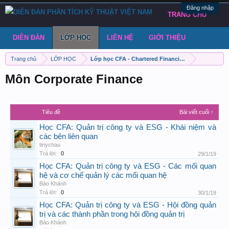
Đăng nhập
TRANG CHỦ
DIỄN ĐÀN
LỚP HỌC
LIÊN HỆ
GIỚI THIỆU
Trang chủ
LỚP HỌC
Lớp học CFA - Chartered Financial Analyst
Môn Corporate Finance
Tiêu đề
Bài viết cuối ↑
Học CFA: Quản trị công ty và ESG - Khái niệm và
các bên liên quan
tinychau
Trả lời:
0
29/1/19
Học CFA: Quản trị công ty và ESG - Các mối quan
hệ và cơ chế quản lý các mối quan hệ
Bảo Khánh
Trả lời:
0
30/1/19
Học CFA: Quản trị công ty và ESG - Hội đồng quản
trị và các thành phần trong hội đồng quản trị
Bảo Khánh