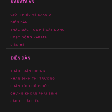
KAKATA.VN
GIỚI THIỆU VỀ KAKATA
DIỄN ĐÀN
THẮC MẮC - GÓP Ý XÂY DỰNG
HOẠT ĐỘNG KAKATA
LIÊN HỆ
DIỄN ĐÀN
THẢO LUẬN CHUNG
NHẬN ĐỊNH THỊ TRƯỜNG
PHÂN TÍCH CỔ PHIẾU
CHỨNG KHOÁN PHÁI SINH
SÁCH - TÀI LIỆU