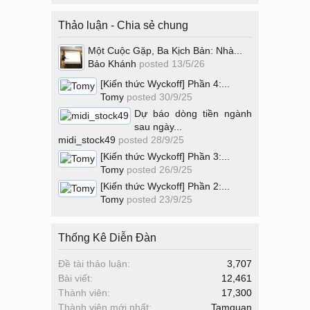
Thảo luận - Chia sẻ chung
Một Cuộc Gặp, Ba Kịch Bản: Nhà...
Bảo Khánh
posted
13/5/26
[Kiến thức Wyckoff] Phần 4:...
Tomy
posted
30/9/25
Dự báo dòng tiền ngành
sau ngày...
midi_stock49
posted
28/9/25
[Kiến thức Wyckoff] Phần 3:...
Tomy
posted
26/9/25
[Kiến thức Wyckoff] Phần 2:...
Tomy
posted
23/9/25
Thống Kê Diễn Đàn
Đề tài thảo luận:
3,707
Bài viết:
12,461
Thành viên:
17,300
Thành viên mới nhất:
Tamquan