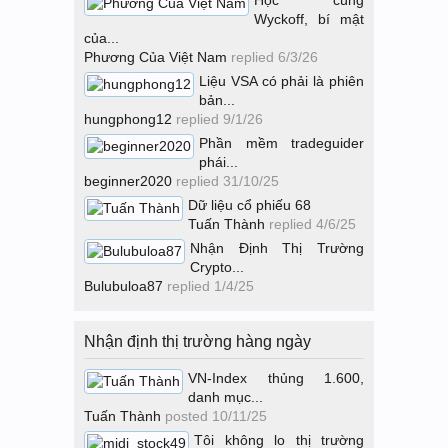
Học cùng
Wyckoff, bí mật
của...
Phương Của Việt Nam
replied
6/3/26
Liệu VSA có phải là phiên
bản...
hungphong12
replied
9/1/26
Phần mềm tradeguider
phái...
beginner2020
replied
31/10/25
Dữ liệu cổ phiếu 68
Tuấn Thành
replied
4/6/25
Nhận Định Thị Trường
Crypto...
Bulubuloa87
replied
1/4/25
Nhận định thị trường hàng ngày
VN-Index thủng 1.600,
danh mục...
Tuấn Thành
posted
10/11/25
Tôi không lo thị trường