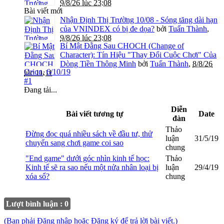
9/8/26 lúc 23:08
Bài viết mới
Nhận Định Thị Trường 10/08 - Sóng tăng dài hạn
của VNINDEX có bị đe dọa?
bởi
Tuấn Thành
,
9/8/26 lúc 23:08
Bí Mật Đằng Sau CHOCH (Change of
Character): Tín Hiệu "Thay Đổi Cuộc Chơi" Của
Dòng Tiền Thông Minh
bởi
Tuấn Thành
,
8/8/26
Orion
,
6/10/19
lúc 11:11
#1
Đang tải...
Diễn
Bài viết tương tự
Date
đàn
Thảo
Đừng đọc quá nhiều sách về đầu tư, thử
luận
31/5/19
chuyển sang chơi game coi sao
chung
"End game" dưới góc nhìn kinh tế học:
Thảo
Kinh tế sẽ ra sao nếu một nửa nhân loại bị
luận
29/4/19
xóa sổ?
chung
Lượt bình luận : 0
(Bạn phải Đăng nhập hoặc Đăng ký để trả lời bài viết.)