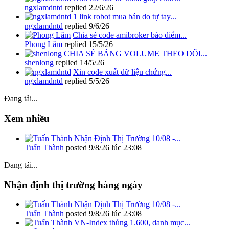
ngxlamdntd
replied
22/6/26
1 link robot mua bán do tự tay...
ngxlamdntd
replied
9/6/26
Chia sẻ code amibroker báo điểm...
Phong Lâm
replied
15/5/26
CHIA SẺ BẢNG VOLUME THEO DÕI...
shenlong
replied
14/5/26
Xin code xuất dữ liệu chứng...
ngxlamdntd
replied
5/5/26
Đang tải...
Xem nhiều
Nhận Định Thị Trường 10/08 -...
Tuấn Thành
posted
9/8/26 lúc 23:08
Đang tải...
Nhận định thị trường hàng ngày
Nhận Định Thị Trường 10/08 -...
Tuấn Thành
posted
9/8/26 lúc 23:08
VN-Index thủng 1.600, danh mục...