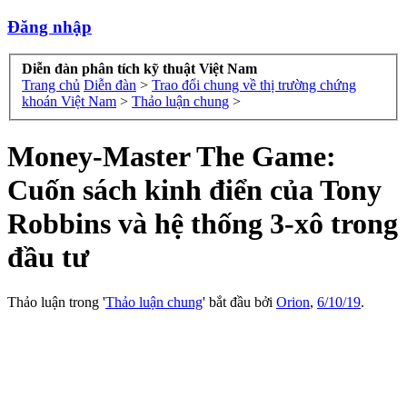
Đăng nhập
Diễn đàn phân tích kỹ thuật Việt Nam
Trang chủ
Diễn đàn
>
Trao đổi chung về thị trường chứng
khoán Việt Nam
>
Thảo luận chung
>
Money-Master The Game:
Cuốn sách kinh điển của Tony
Robbins và hệ thống 3-xô trong
đầu tư
Thảo luận trong '
Thảo luận chung
' bắt đầu bởi
Orion
,
6/10/19
.