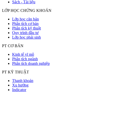
Sách - Tài liệu
LỚP HỌC CHỨNG KHOÁN
Lớp học căn bản
Phân tích cơ bản
Phân tích kỹ thuật
Quy trình đầu tư
Lớp học phái sinh
PT CƠ BẢN
Kinh tế vĩ mô
Phân tích ngành
Phân tích doanh nghiệp
PT KỸ THUẬT
Thanh khoản
Xu hướng
Indicator