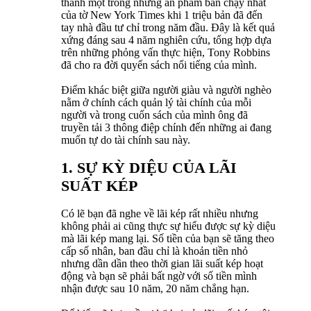
thành một trong những ấn phẩm bán chạy nhất
của tờ New York Times khi 1 triệu bản đã đến
tay nhà đầu tư chỉ trong năm đầu. Đây là kết quả
xứng đáng sau 4 năm nghiên cứu, tổng hợp dựa
trên những phỏng vấn thực hiện, Tony Robbins
đã cho ra đời quyển sách nổi tiếng của mình.
Điểm khác biệt giữa người giàu và người nghèo
nằm ở chính cách quản lý tài chính của mỗi
người và trong cuốn sách của mình ông đã
truyền tải 3 thông điệp chính đến những ai đang
muốn tự do tài chính sau này.
1. SỰ KỲ DIỆU CỦA LÃI
SUẤT KÉP
Có lẽ bạn đã nghe về lãi kép rất nhiều nhưng
không phải ai cũng thực sự hiểu được sự kỳ diệu
mà lãi kép mang lại. Số tiền của bạn sẽ tăng theo
cấp số nhân, ban đầu chỉ là khoản tiền nhỏ
nhưng dần dần theo thời gian lãi suất kép hoạt
động và bạn sẽ phải bất ngờ với số tiền mình
nhận được sau 10 năm, 20 năm chẳng hạn.