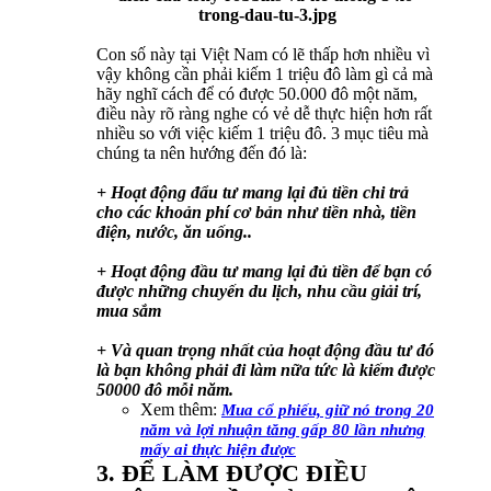
Con số này tại Việt Nam có lẽ thấp hơn nhiều vì
vậy không cần phải kiếm 1 triệu đô làm gì cả mà
hãy nghĩ cách để có được 50.000 đô một năm,
điều này rõ ràng nghe có vẻ dễ thực hiện hơn rất
nhiều so với việc kiếm 1 triệu đô. 3 mục tiêu mà
chúng ta nên hướng đến đó là:
+ Hoạt động đẩu tư mang lại đủ tiền chi trả
cho các khoản phí cơ bản như tiền nhà, tiền
điện, nước, ăn uống..
+ Hoạt động đầu tư mang lại đủ tiền để bạn có
được những chuyến du lịch, nhu cầu giải trí,
mua sắm
+ Và quan trọng nhất của hoạt động đầu tư đó
là bạn không phải đi làm nữa tức là kiếm được
50000 đô mỗi năm.
Xem thêm:
Mua cổ phiếu, giữ nó trong 20
năm và lợi nhuận tăng gấp 80 lần nhưng
mấy ai thực hiện được
3. ĐỂ LÀM ĐƯỢC ĐIỀU