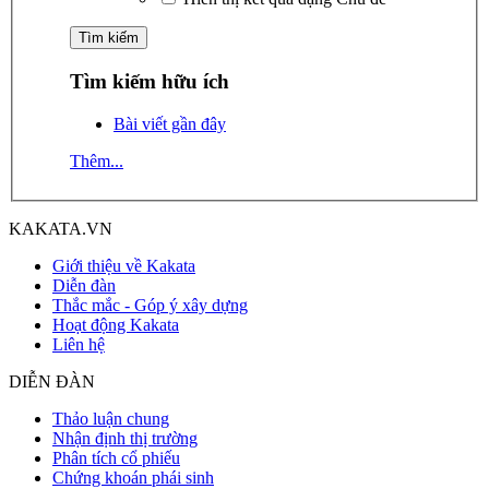
Tìm kiếm hữu ích
Bài viết gần đây
Thêm...
KAKATA.VN
Giới thiệu về Kakata
Diễn đàn
Thắc mắc - Góp ý xây dựng
Hoạt động Kakata
Liên hệ
DIỄN ĐÀN
Thảo luận chung
Nhận định thị trường
Phân tích cổ phiếu
Chứng khoán phái sinh