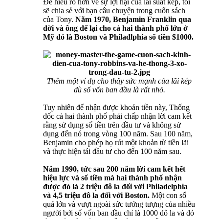
Để hiểu rõ hơn về sự lợi hại của lãi suất kép, tôi
sẽ chia sẻ với bạn câu chuyện trong cuốn sách
của Tony.
Năm 1970, Benjamin Franklin qua
đời và ông để lại cho cả hai thành phố lớn ở
Mỹ đó là Boston và Philadlphia số tiền $1000.
Thêm một ví dụ cho thấy sức mạnh của lãi kép
dù số vốn ban đầu là rất nhỏ.
Tuy nhiên để nhận được khoản tiền này, Thống
đốc cả hai thành phố phải chấp nhận lời cam kết
rằng sử dụng số tiền trên đầu tư và không sử
dụng đến nó trong vòng 100 năm. Sau 100 năm,
Benjamin cho phép họ rút một khoản từ tiền lãi
và thực hiện tái đầu tư cho đến 100 năm sau.
Năm 1990, tức sau 200 năm lời cam kết hết
hiệu lực và số tiền mà hai thành phố nhận
được đó là 2 triệu đô la đối với Philadelphia
và 4,5 triệu đô la đối với Boston.
Một con số
quá lớn và vượt ngoài sức tưởng tượng của nhiều
người bởi số vốn ban đầu chỉ là 1000 đô la và đó