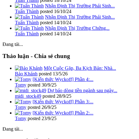
Tuấn Thành
posted
18/10/24
Nhận Định Thị Trường Phái Sinh...
Tuấn Thành
posted
16/10/24
Nhận Định Thị Trường Phái Sinh...
Tuấn Thành
posted
14/10/24
Nhận Định Thị Trường Chứng...
Tuấn Thành
posted
14/10/24
Đang tải...
Thảo luận - Chia sẻ chung
Một Cuộc Gặp, Ba Kịch Bản: Nhà...
Bảo Khánh
posted
13/5/26
[Kiến thức Wyckoff] Phần 4:...
Tomy
posted
30/9/25
Dự báo dòng tiền ngành sau ngày...
midi_stock49
posted
28/9/25
[Kiến thức Wyckoff] Phần 3:...
Tomy
posted
26/9/25
[Kiến thức Wyckoff] Phần 2:...
Tomy
posted
23/9/25
Đang tải...