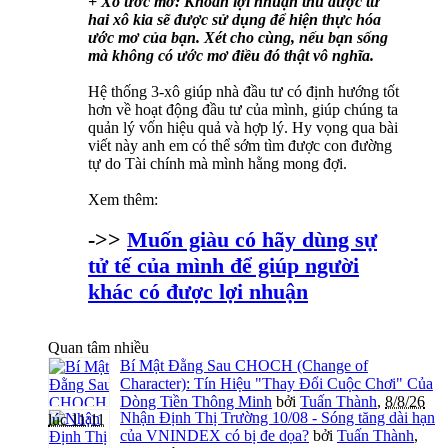
+ Xô ước mơ: Khoản lợi nhuận thu được từ
hai xô kia sẽ được sử dụng để hiện thực hóa
ước mơ của bạn. Xét cho cùng, nếu bạn sống
mà không có ước mơ điều đó thật vô nghĩa.
Hệ thống 3-xô giúp nhà đầu tư có định hướng tốt
hơn về hoạt động đầu tư của mình, giúp chúng ta
quản lý vốn hiệu quả và hợp lý. Hy vọng qua bài
viết này anh em có thể sớm tìm được con đường
tự do Tài chính mà mình hằng mong đợi.
Xem thêm:
->>
Muốn giàu có hãy dùng sự
tử tế của mình để giúp người
khác có được lợi nhuận
Quan tâm nhiều
Bí Mật Đằng Sau CHOCH (Change of
Character): Tín Hiệu "Thay Đổi Cuộc Chơi" Của
Dòng Tiền Thông Minh
bởi
Tuấn Thành
,
8/8/26
Nhận Định Thị Trường 10/08 - Sóng tăng dài hạn
lúc 11:11
của VNINDEX có bị đe dọa?
bởi
Tuấn Thành
,