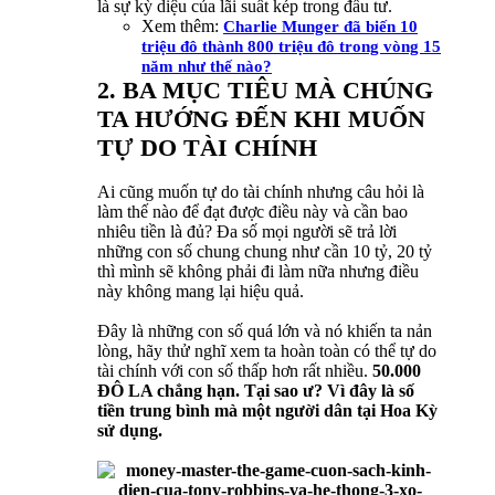
là sự kỳ diệu của lãi suất kép trong đầu tư.
Xem thêm:
Charlie Munger đã biến 10
triệu đô thành 800 triệu đô trong vòng 15
năm như thế nào?
2. BA MỤC TIÊU MÀ CHÚNG
TA HƯỚNG ĐẾN KHI MUỐN
TỰ DO TÀI CHÍNH
Ai cũng muốn tự do tài chính nhưng câu hỏi là
làm thế nào để đạt được điều này và cần bao
nhiêu tiền là đủ? Đa số mọi người sẽ trả lời
những con số chung chung như cần 10 tỷ, 20 tỷ
thì mình sẽ không phải đi làm nữa nhưng điều
này không mang lại hiệu quả.
Đây là những con số quá lớn và nó khiến ta nản
lòng, hãy thử nghĩ xem ta hoàn toàn có thể tự do
tài chính với con số thấp hơn rất nhiều.
50.000
ĐÔ LA chẳng hạn. Tại sao ư? Vì đây là số
tiền trung bình mà một người dân tại Hoa Kỳ
sử dụng.