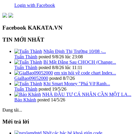
Login with Facebook
Facebook KAKATA.VN
TIN MỚI NHẤT
Nhận Định Thị Trường 10/08 -...
Tuấn Thành
posted
9/8/26 lúc 23:08
Bí Mật Đằng Sau CHOCH (Change...
Tuấn Thành
posted
8/8/26 lúc 11:11
em xin hỏi về code chart Index...
GiaBao09052000
posted
8/7/26
Khi Smart Money "Phá Vỡ Ranh...
Tuấn Thành
posted
19/5/26
NHÀ ĐẦU TƯ CÁ NHÂN CẦN MỘT LA...
Bảo Khánh
posted
14/5/26
Đang tải...
Mới trả lời
Nhờ các bác bẻ khoá giúp code...