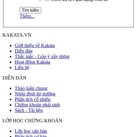
Thêm...
KAKATA.VN
Giới thiệu về Kakata
Diễn đàn
Thắc mắc - Góp ý xây dựng
Hoạt động Kakata
Liên hệ
DIỄN ĐÀN
Thảo luận chung
Nhận định thị trường
Phân tích cổ phiếu
Chứng khoán phái sinh
Sách - Tài liệu
LỚP HỌC CHỨNG KHOÁN
Lớp học căn bản
Phân tích cơ bản