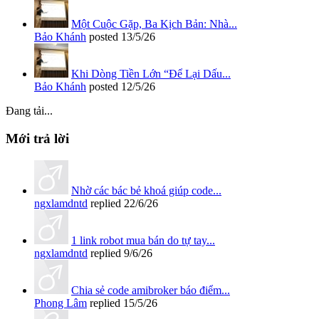
Một Cuộc Gặp, Ba Kịch Bản: Nhà...
Bảo Khánh
posted
13/5/26
Khi Dòng Tiền Lớn “Để Lại Dấu...
Bảo Khánh
posted
12/5/26
Đang tải...
Mới trả lời
Nhờ các bác bẻ khoá giúp code...
ngxlamdntd
replied
22/6/26
1 link robot mua bán do tự tay...
ngxlamdntd
replied
9/6/26
Chia sẻ code amibroker báo điểm...
Phong Lâm
replied
15/5/26