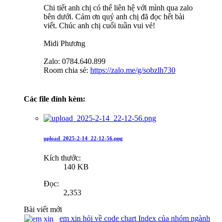
Chi tiết anh chị có thể liên hệ với mình qua zalo
bên dưới. Cảm ơn quý anh chị đã đọc hết bài
viết. Chúc anh chị cuối tuần vui vẻ!
Midi Phương
Zalo: 0784.640.899
Room chia sẻ:
https://zalo.me/g/sobzlh730
Các file đính kèm:
upload_2025-2-14_22-12-56.png
Kích thước:
140 KB
Đọc:
2,353
Bài viết mới
em xin hỏi về code chart Index của nhóm ngành