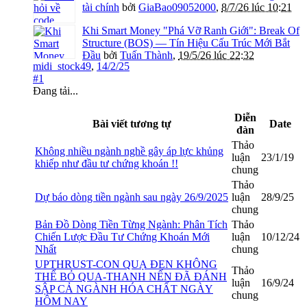
tài chính
bởi
GiaBao09052000
,
8/7/26 lúc 10:21
Khi Smart Money "Phá Vỡ Ranh Giới": Break Of
Structure (BOS) — Tín Hiệu Cấu Trúc Mới Bắt
Đầu
bởi
Tuấn Thành
,
19/5/26 lúc 22:32
midi_stock49
,
14/2/25
#1
Đang tải...
Diễn
Bài viết tương tự
Date
đàn
Thảo
Không nhiều ngành nghề gây áp lực khủng
luận
23/1/19
khiếp như đầu tư chứng khoán !!
chung
Thảo
Dự báo dòng tiền ngành sau ngày 26/9/2025
luận
28/9/25
chung
Bản Đồ Dòng Tiền Từng Ngành: Phân Tích
Thảo
Chiến Lược Đầu Tư Chứng Khoán Mới
luận
10/12/24
Nhất
chung
UPTHRUST-CON QUẠ ĐEN KHÔNG
Thảo
THỂ BỎ QUA-THANH NẾN ĐÃ ĐÁNH
luận
16/9/24
SẬP CẢ NGÀNH HÓA CHẤT NGÀY
chung
HÔM NAY