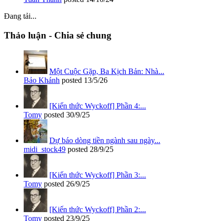
Đang tải...
Thảo luận - Chia sẻ chung
Một Cuộc Gặp, Ba Kịch Bản: Nhà...
Bảo Khánh
posted
13/5/26
[Kiến thức Wyckoff] Phần 4:...
Tomy
posted
30/9/25
Dự báo dòng tiền ngành sau ngày...
midi_stock49
posted
28/9/25
[Kiến thức Wyckoff] Phần 3:...
Tomy
posted
26/9/25
[Kiến thức Wyckoff] Phần 2:...
Tomy
posted
23/9/25