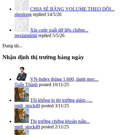
CHIA SẺ BẢNG VOLUME THEO DÕI...
shenlong
replied
14/5/26
Xin code xuất dữ liệu chứng...
ngxlamdntd
replied
5/5/26
Đang tải...
Nhận định thị trường hàng ngày
VN-Index thủng 1.600, danh mục...
Tuấn Thành
posted
10/11/25
Tôi không lo thị trường giảm –...
midi_stock49
posted
3/11/25
Thị trường chứng khoán tuần...
midi_stock49
posted
2/11/25