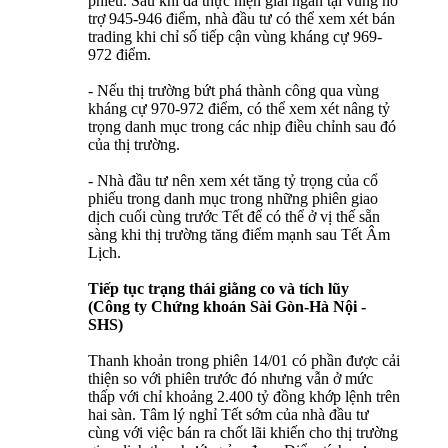
phiếu. Sau khi đã thực hiện giải ngân tại vùng hỗ
trợ 945-946 điểm, nhà đầu tư có thể xem xét bán
trading khi chỉ số tiếp cận vùng kháng cự 969-
972 điểm.
- Nếu thị trường bứt phá thành công qua vùng
kháng cự 970-972 điểm, có thể xem xét nâng tỷ
trọng danh mục trong các nhịp điều chỉnh sau đó
của thị trường.
- Nhà đầu tư nên xem xét tăng tỷ trọng của cổ
phiếu trong danh mục trong những phiên giao
dịch cuối cùng trước Tết để có thể ở vị thế sẵn
sàng khi thị trường tăng điểm mạnh sau Tết Âm
Lịch.
Tiếp tục trạng thái giằng co và tích lũy
(Công ty Chứng khoán Sài Gòn-Hà Nội -
SHS)
Thanh khoản trong phiên 14/01 có phần được cải
thiện so với phiên trước đó nhưng vẫn ở mức
thấp với chỉ khoảng 2.400 tỷ đồng khớp lệnh trên
hai sàn. Tâm lý nghỉ Tết sớm của nhà đầu tư
cùng với việc bán ra chốt lãi khiến cho thị trường