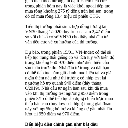
giao dịch theo hướng ảm đạm. Điểm tích cực
trong phiên hôm nay là việc khối ngoại tiếp tục
mua ròng khoảng 275 tỷ đồng trên hai sàn, trong
đó có mua ròng 13,4 triệu cổ phiếu CTG.
Trên thị trường phái sinh, hợp đồng tương lai
VN30 tháng 1/2020 duy trì basis âm 2,47 điểm
so với chỉ số cơ sở VN30 cho thấy nhà đầu tư
vẫn tiêu cực về xu hướng của thị trường.
Dự báo, trong phiên 15/01, VN-Index có thể sẽ
tiếp tục trạng thái giằng co và tích lũy với biên độ
trong khoảng 950-970 điểm như diễn biến của
sáu tuần trước đó. Nhà đầu tư trung và dài hạn
có thể tiếp tục nắm giữ danh mục hiện tại và giải
ngân thêm nếu như thị trường có nhịp test lại
ngưỡng hỗ trợ quanh 940 điểm (đáy tháng
6/2019). Nhà đầu tư ngắn hạn sau khi đã mua
vào khi thị trường test ngưỡng 950 điểm trong
phiên 8/1 có thể tiếp tục áp dụng chiến lược mua
thấp bán cao (buy low sell high) trong giai đoạn
này với ngưỡng hỗ trợ và kháng cự gần nhất lần
lượt tại 950 điểm và 970 điểm.
Dấu hiệu điều chỉnh gần như bắt đầu