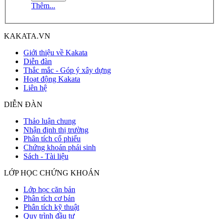
Thêm...
KAKATA.VN
Giới thiệu về Kakata
Diễn đàn
Thắc mắc - Góp ý xây dựng
Hoạt động Kakata
Liên hệ
DIỄN ĐÀN
Thảo luận chung
Nhận định thị trường
Phân tích cổ phiếu
Chứng khoán phái sinh
Sách - Tài liệu
LỚP HỌC CHỨNG KHOÁN
Lớp học căn bản
Phân tích cơ bản
Phân tích kỹ thuật
Quy trình đầu tư