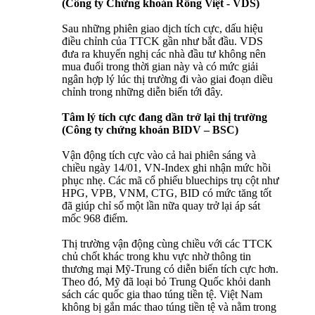
(Công ty Chứng khoán Rồng Việt - VDS)
Sau những phiên giao dịch tích cực, dấu hiệu
điều chỉnh của TTCK gần như bắt đầu. VDS
đưa ra khuyến nghị các nhà đầu tư không nên
mua đuổi trong thời gian này và có mức giải
ngân hợp lý lúc thị trường đi vào giai đoạn diều
chỉnh trong những diễn biến tới đây.
Tâm lý tích cực đang dần trở lại thị trường
(Công ty chứng khoán BIDV – BSC)
Vận động tích cực vào cả hai phiên sáng và
chiều ngày 14/01, VN-Index ghi nhận mức hồi
phục nhẹ. Các mã cổ phiếu bluechips trụ cột như
HPG, VPB, VNM, CTG, BID có mức tăng tốt
đã giúp chỉ số một lần nữa quay trở lại áp sát
mốc 968 điểm.
Thị trường vận động cùng chiều với các TTCK
chủ chốt khác trong khu vực nhờ thông tin
thương mại Mỹ-Trung có diễn biến tích cực hơn.
Theo đó, Mỹ đã loại bỏ Trung Quốc khỏi danh
sách các quốc gia thao túng tiền tệ. Việt Nam
không bị gắn mác thao túng tiền tệ và nằm trong