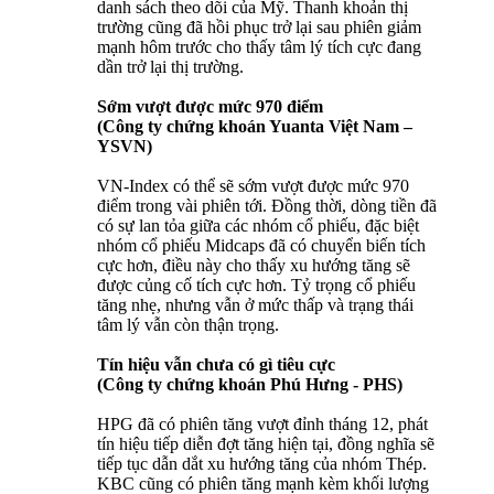
danh sách theo dõi của Mỹ. Thanh khoản thị
trường cũng đã hồi phục trở lại sau phiên giảm
mạnh hôm trước cho thấy tâm lý tích cực đang
dần trở lại thị trường.
Sớm vượt được mức 970 điểm
(Công ty chứng khoán Yuanta Việt Nam –
YSVN)
VN-Index có thể sẽ sớm vượt được mức 970
điểm trong vài phiên tới. Đồng thời, dòng tiền đã
có sự lan tỏa giữa các nhóm cổ phiếu, đặc biệt
nhóm cổ phiếu Midcaps đã có chuyển biến tích
cực hơn, điều này cho thấy xu hướng tăng sẽ
được củng cố tích cực hơn. Tỷ trọng cổ phiếu
tăng nhẹ, nhưng vẫn ở mức thấp và trạng thái
tâm lý vẫn còn thận trọng.
Tín hiệu vẫn chưa có gì tiêu cực
(Công ty chứng khoán Phú Hưng - PHS)
HPG đã có phiên tăng vượt đỉnh tháng 12, phát
tín hiệu tiếp diễn đợt tăng hiện tại, đồng nghĩa sẽ
tiếp tục dẫn dắt xu hướng tăng của nhóm Thép.
KBC cũng có phiên tăng mạnh kèm khối lượng