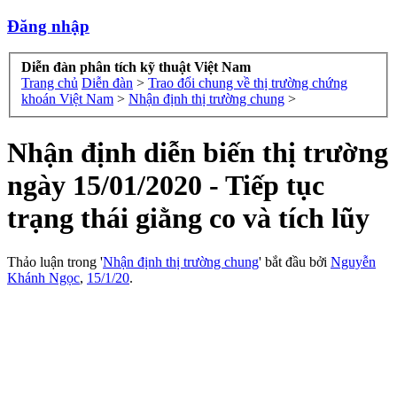
Đăng nhập
Diễn đàn phân tích kỹ thuật Việt Nam
Trang chủ
Diễn đàn
>
Trao đổi chung về thị trường chứng
khoán Việt Nam
>
Nhận định thị trường chung
>
Nhận định diễn biến thị trường
ngày 15/01/2020 - Tiếp tục
trạng thái giằng co và tích lũy
Thảo luận trong '
Nhận định thị trường chung
' bắt đầu bởi
Nguyễn
Khánh Ngọc
,
15/1/20
.