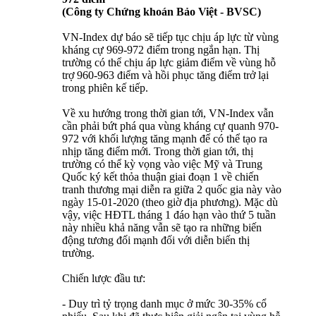
(Công ty Chứng khoán Bảo Việt - BVSC)
VN-Index dự báo sẽ tiếp tục chịu áp lực từ vùng
kháng cự 969-972 điểm trong ngắn hạn. Thị
trường có thể chịu áp lực giảm điểm về vùng hỗ
trợ 960-963 điểm và hồi phục tăng điểm trở lại
trong phiên kế tiếp.
Về xu hướng trong thời gian tới, VN-Index vẫn
cần phải bứt phá qua vùng kháng cự quanh 970-
972 với khối lượng tăng mạnh để có thể tạo ra
nhịp tăng điểm mới. Trong thời gian tới, thị
trường có thể kỳ vọng vào việc Mỹ và Trung
Quốc ký kết thỏa thuận giai đoạn 1 về chiến
tranh thương mại diễn ra giữa 2 quốc gia này vào
ngày 15-01-2020 (theo giờ địa phương). Mặc dù
vậy, việc HĐTL tháng 1 đáo hạn vào thứ 5 tuần
này nhiều khả năng vẫn sẽ tạo ra những biến
động tương đối mạnh đối với diễn biến thị
trường.
Chiến lược đầu tư:
- Duy trì tỷ trọng danh mục ở mức 30-35% cổ