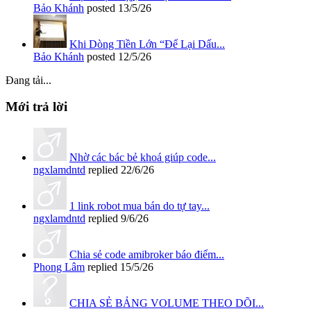
Bảo Khánh
posted
13/5/26
Khi Dòng Tiền Lớn “Để Lại Dấu...
Bảo Khánh
posted
12/5/26
Đang tải...
Mới trả lời
Nhờ các bác bẻ khoá giúp code...
ngxlamdntd
replied
22/6/26
1 link robot mua bán do tự tay...
ngxlamdntd
replied
9/6/26
Chia sẻ code amibroker báo điểm...
Phong Lâm
replied
15/5/26
CHIA SẺ BẢNG VOLUME THEO DÕI...