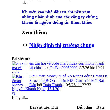
cả.
Khuyến cáo nhà đầu tư chỉ nên xem
những nhận định của các công ty chứng
khoán là nguồn thông tin tham khảo.
Xem thêm:
>>
Nhận định thị trường chung
Bài viết mới
em xin hỏi về code chart Index của nhóm ngành
tài chính
bởi
GiaBao09052000
,
8/7/26 lúc 10:21
Khi Smart Money "Phá Vỡ Ranh Giới": Break Of
Structure (BOS) — Tín Hiệu Cấu Trúc Mới Bắt
Đầu
bởi
Tuấn Thành
,
19/5/26 lúc 22:32
Nguyễn Khánh Ngọc
,
15/1/20
#1
Đang tải...
Bài viết tương tự
Diễn đàn
Date