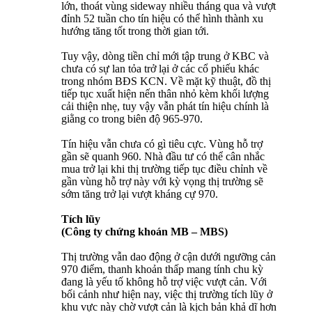
lớn, thoát vùng sideway nhiều tháng qua và vượt
đỉnh 52 tuần cho tín hiệu có thể hình thành xu
hướng tăng tốt trong thời gian tới.
Tuy vậy, dòng tiền chỉ mới tập trung ở KBC và
chưa có sự lan tỏa trở lại ở các cổ phiếu khác
trong nhóm BĐS KCN. Về mặt kỹ thuật, đồ thị
tiếp tục xuất hiện nến thân nhỏ kèm khối lượng
cải thiện nhẹ, tuy vậy vẫn phát tín hiệu chính là
giằng co trong biên độ 965-970.
Tín hiệu vẫn chưa có gì tiêu cực. Vùng hỗ trợ
gần sẽ quanh 960. Nhà đầu tư có thể cân nhắc
mua trở lại khi thị trường tiếp tục điều chỉnh về
gần vùng hỗ trợ này với kỳ vọng thị trường sẽ
sớm tăng trở lại vượt kháng cự 970.
Tích lũy
(Công ty chứng khoán MB – MBS)
Thị trường vẫn dao động ở cận dưới ngưỡng cản
970 điểm, thanh khoản thấp mang tính chu kỳ
đang là yếu tố không hỗ trợ việc vượt cản. Với
bối cảnh như hiện nay, việc thị trường tích lũy ở
khu vực này chờ vượt cản là kịch bản khả dĩ hơn