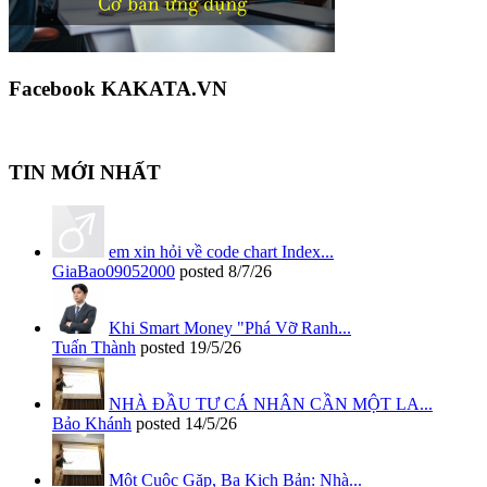
Facebook KAKATA.VN
TIN MỚI NHẤT
em xin hỏi về code chart Index...
GiaBao09052000
posted
8/7/26
Khi Smart Money "Phá Vỡ Ranh...
Tuấn Thành
posted
19/5/26
NHÀ ĐẦU TƯ CÁ NHÂN CẦN MỘT LA...
Bảo Khánh
posted
14/5/26
Một Cuộc Gặp, Ba Kịch Bản: Nhà...