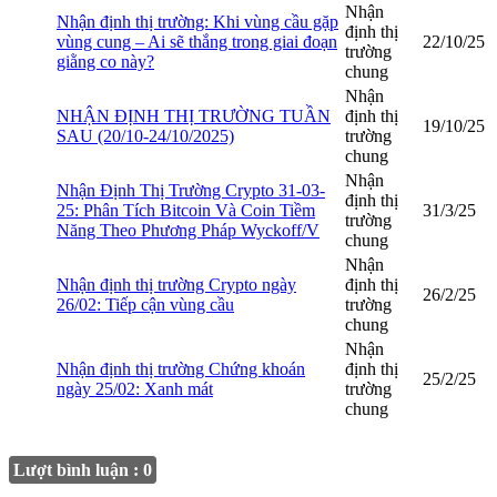
Nhận
Nhận định thị trường: Khi vùng cầu gặp
định thị
vùng cung – Ai sẽ thắng trong giai đoạn
22/10/25
trường
giằng co này?
chung
Nhận
NHẬN ĐỊNH THỊ TRƯỜNG TUẦN
định thị
19/10/25
SAU (20/10-24/10/2025)
trường
chung
Nhận
Nhận Định Thị Trường Crypto 31-03-
định thị
25: Phân Tích Bitcoin Và Coin Tiềm
31/3/25
trường
Năng Theo Phương Pháp Wyckoff/V
chung
Nhận
Nhận định thị trường Crypto ngày
định thị
26/2/25
26/02: Tiếp cận vùng cầu
trường
chung
Nhận
Nhận định thị trường Chứng khoán
định thị
25/2/25
ngày 25/02: Xanh mát
trường
chung
Lượt bình luận : 0