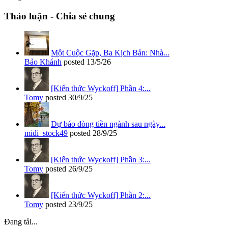
Thảo luận - Chia sẻ chung
Một Cuộc Gặp, Ba Kịch Bản: Nhà...
Bảo Khánh
posted
13/5/26
[Kiến thức Wyckoff] Phần 4:...
Tomy
posted
30/9/25
Dự báo dòng tiền ngành sau ngày...
midi_stock49
posted
28/9/25
[Kiến thức Wyckoff] Phần 3:...
Tomy
posted
26/9/25
[Kiến thức Wyckoff] Phần 2:...
Tomy
posted
23/9/25
Đang tải...