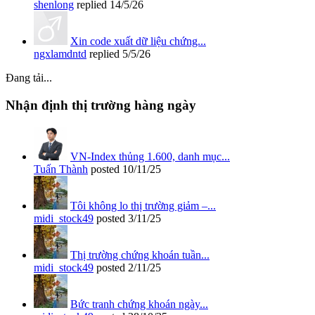
shenlong
replied
14/5/26
Xin code xuất dữ liệu chứng...
ngxlamdntd
replied
5/5/26
Đang tải...
Nhận định thị trường hàng ngày
VN-Index thủng 1.600, danh mục...
Tuấn Thành
posted
10/11/25
Tôi không lo thị trường giảm –...
midi_stock49
posted
3/11/25
Thị trường chứng khoán tuần...
midi_stock49
posted
2/11/25
Bức tranh chứng khoán ngày...