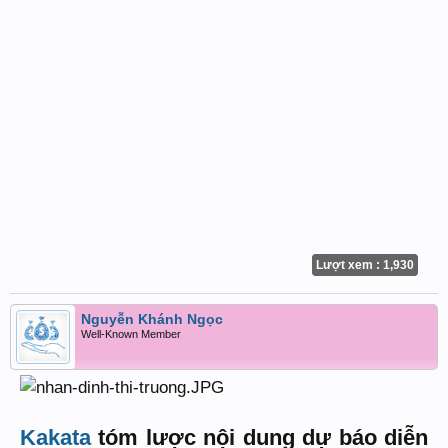
Lượt xem : 1,930
Nguyễn Khánh Ngọc
Well-Known Member
Kakata
tóm lược nội dung dự báo diễn