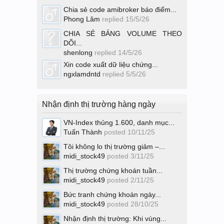
Chia sẻ code amibroker báo điểm...
Phong Lâm
replied
15/5/26
CHIA SẺ BẢNG VOLUME THEO
DÕI...
shenlong
replied
14/5/26
Xin code xuất dữ liệu chứng...
ngxlamdntd
replied
5/5/26
Nhận định thị trường hàng ngày
VN-Index thủng 1.600, danh mục...
Tuấn Thành
posted
10/11/25
Tôi không lo thị trường giảm –...
midi_stock49
posted
3/11/25
Thị trường chứng khoán tuần...
midi_stock49
posted
2/11/25
Bức tranh chứng khoán ngày...
midi_stock49
posted
28/10/25
Nhận định thị trường: Khi vùng...