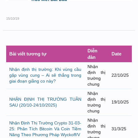
bởi
Tuấn Thành
,
19/5/26 lúc 22:32
15/10/19
Diễn
Bài viết tương tự
Date
đàn
Nhận
Nhận định thị trường: Khi vùng cầu
định thị
gặp vùng cung – Ai sẽ thắng trong
22/10/25
trường
giai đoạn giằng co này?
chung
Nhận
NHẬN ĐỊNH THỊ TRƯỜNG TUẦN
định thị
19/10/25
SAU (20/10-24/10/2025)
trường
chung
Nhận
Nhận Định Thị Trường Crypto 31-03-
định thị
25: Phân Tích Bitcoin Và Coin Tiềm
31/3/25
trường
Năng Theo Phương Pháp Wyckoff/V
chung