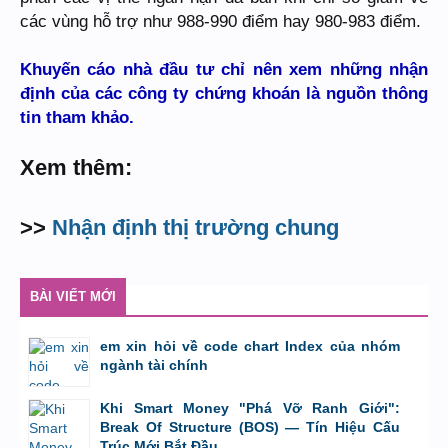
các vùng hỗ trợ như 988-990 điểm hay 980-983 điểm.
Khuyến cáo nhà đầu tư chỉ nên xem những nhận
định của các công ty chứng khoán là nguồn thông
tin tham khảo.
Xem thêm:
>>
Nhận định thị trường chung
BÀI VIẾT MỚI
em xin hỏi về code chart Index của nhóm
ngành tài chính
bởi
GiaBao09052000
,
8/7/26 lúc 10:21
Khi Smart Money "Phá Vỡ Ranh Giới":
Break Of Structure (BOS) — Tín Hiệu Cấu
Trúc Mới Bắt Đầu