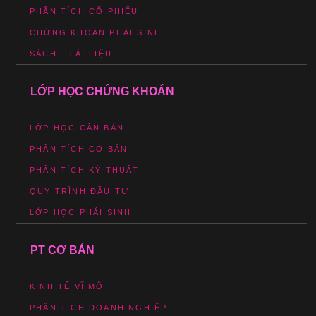
PHÂN TÍCH CỔ PHIẾU
CHỨNG KHOÁN PHÁI SINH
SÁCH - TÀI LIỆU
LỚP HỌC CHỨNG KHOÁN
LỚP HỌC CĂN BẢN
PHÂN TÍCH CƠ BẢN
PHÂN TÍCH KỸ THUẬT
QUY TRÌNH ĐẦU TƯ
LỚP HỌC PHÁI SINH
PT CƠ BẢN
KINH TẾ VĨ MÔ
PHÂN TÍCH DOANH NGHIỆP