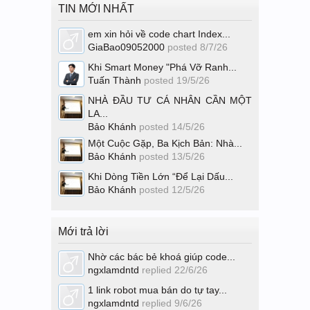
TIN MỚI NHẤT
em xin hỏi về code chart Index...
GiaBao09052000
posted
8/7/26
Khi Smart Money "Phá Vỡ Ranh...
Tuấn Thành
posted
19/5/26
NHÀ ĐẦU TƯ CÁ NHÂN CẦN MỘT
LA...
Bảo Khánh
posted
14/5/26
Một Cuộc Gặp, Ba Kịch Bản: Nhà...
Bảo Khánh
posted
13/5/26
Khi Dòng Tiền Lớn “Để Lại Dấu...
Bảo Khánh
posted
12/5/26
Mới trả lời
Nhờ các bác bẻ khoá giúp code...
ngxlamdntd
replied
22/6/26
1 link robot mua bán do tự tay...
ngxlamdntd
replied
9/6/26