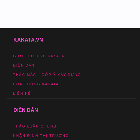
KAKATA.VN
GIỚI THIỆU VỀ KAKATA
DIỄN ĐÀN
THẮC MẮC - GÓP Ý XÂY DỰNG
HOẠT ĐỘNG KAKATA
LIÊN HỆ
DIỄN ĐÀN
THẢO LUẬN CHUNG
NHẬN ĐỊNH THỊ TRƯỜNG