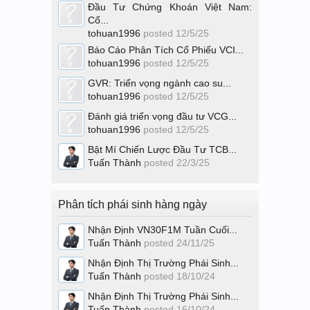
Đầu Tư Chứng Khoán Việt Nam:
Cổ...
tohuan1996
posted
12/5/25
Báo Cáo Phân Tích Cổ Phiếu VCI...
tohuan1996
posted
12/5/25
GVR: Triển vọng ngành cao su...
tohuan1996
posted
12/5/25
Đánh giá triển vọng đầu tư VCG...
tohuan1996
posted
12/5/25
Bật Mí Chiến Lược Đầu Tư TCB...
Tuấn Thành
posted
22/3/25
Phân tích phái sinh hàng ngày
Nhận Định VN30F1M Tuần Cuối...
Tuấn Thành
posted
24/11/25
Nhận Định Thị Trường Phái Sinh...
Tuấn Thành
posted
18/10/24
Nhận Định Thị Trường Phái Sinh...
Tuấn Thành
posted
16/10/24