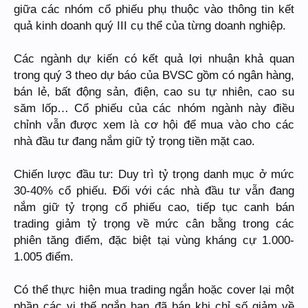
giữa các nhóm cổ phiếu phụ thuộc vào thông tin kết
quả kinh doanh quý III cụ thể của từng doanh nghiệp.
Các ngành dự kiến có kết quả lợi nhuận khả quan
trong quý 3 theo dự báo của BVSC gồm có ngân hàng,
bán lẻ, bất động sản, điện, cao su tự nhiên, cao su
săm lốp… Cổ phiếu của các nhóm ngành này điều
chỉnh vẫn được xem là cơ hội để mua vào cho các
nhà đầu tư đang nắm giữ tỷ trọng tiền mặt cao.
Chiến lược đầu tư: Duy trì tỷ trọng danh mục ở mức
30-40% cổ phiếu. Đối với các nhà đầu tư vẫn đang
nắm giữ tỷ trọng cổ phiếu cao, tiếp tục canh bán
trading giảm tỷ trọng về mức cân bằng trong các
phiên tăng điểm, đặc biệt tại vùng kháng cự 1.000-
1.005 điểm.
Có thể thực hiện mua trading ngắn hoặc cover lại một
phần các vị thế ngắn hạn đã bán khi chỉ số giảm về