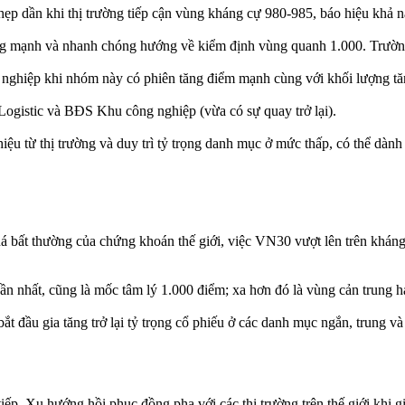
hẹp dần khi thị trường tiếp cận vùng kháng cự 980-985, báo hiệu khả n
tăng mạnh và nhanh chóng hướng về kiểm định vùng quanh 1.000. Trường
ghiệp khi nhóm này có phiên tăng điểm mạnh cùng với khối lượng tăng
ogistic và BĐS Khu công nghiệp (vừa có sự quay trở lại).
 hiệu từ thị trường và duy trì tỷ trọng danh mục ở mức thấp, có thể dà
á bất thường của chứng khoán thế giới, việc VN30 vượt lên trên khán
 nhất, cũng là mốc tâm lý 1.000 điểm; xa hơn đó là vùng cản trung 
 đầu gia tăng trở lại tỷ trọng cổ phiếu ở các danh mục ngắn, trung và
ếp. Xu hướng hồi phục đồng pha với các thị trường trên thế giới khi g