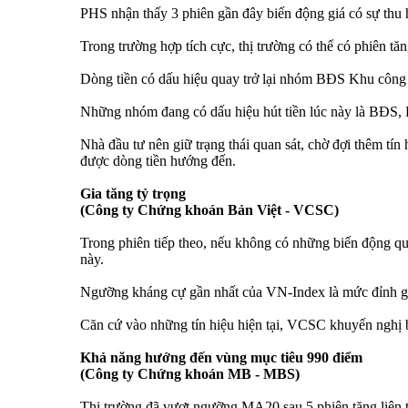
PHS nhận thấy 3 phiên gần đây biến động giá có sự thu 
Trong trường hợp tích cực, thị trường có thể có phiên 
Dòng tiền có dấu hiệu quay trở lại nhóm BĐS Khu công n
Những nhóm đang có dấu hiệu hút tiền lúc này là BĐS, L
Nhà đầu tư nên giữ trạng thái quan sát, chờ đợi thêm tín
được dòng tiền hướng đến.
Gia tăng tỷ trọng
(Công ty Chứng khoán Bản Việt - VCSC)
Trong phiên tiếp theo, nếu không có những biến động qu
này.
Ngưỡng kháng cự gần nhất của VN-Index là mức đỉnh gần
Căn cứ vào những tín hiệu hiện tại, VCSC khuyến nghị bắt
Khả năng hướng đến vùng mục tiêu 990 điểm
(Công ty Chứng khoán MB - MBS)
Thị trường đã vượt ngưỡng MA20 sau 5 phiên tăng liên ti