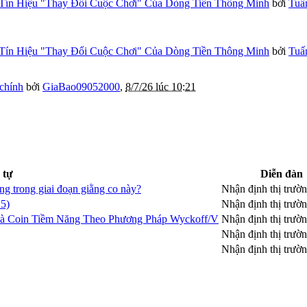
Tín Hiệu "Thay Đổi Cuộc Chơi" Của Dòng Tiền Thông Minh
bởi
Tuấ
Tín Hiệu "Thay Đổi Cuộc Chơi" Của Dòng Tiền Thông Minh
bởi
Tuấ
 chính
bởi
GiaBao09052000
,
8/7/26 lúc 10:21
 tự
Diễn đàn
ng trong giai đoạn giằng co này?
Nhận định thị trườ
5)
Nhận định thị trườ
 Và Coin Tiềm Năng Theo Phương Pháp Wyckoff/V
Nhận định thị trườ
Nhận định thị trườ
Nhận định thị trườ