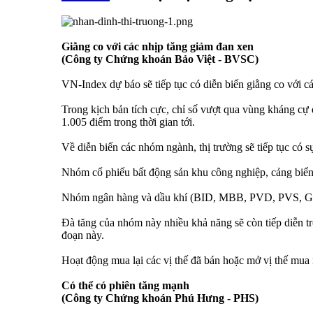
Giằng co với các nhịp tăng giảm đan xen
(Công ty Chứng khoán Bảo Việt - BVSC)
VN-Index dự báo sẽ tiếp tục có diễn biến giằng co với c
Trong kịch bản tích cực, chỉ số vượt qua vùng kháng cự 
1.005 điểm trong thời gian tới.
Về diễn biến các nhóm ngành, thị trường sẽ tiếp tục có s
Nhóm cổ phiếu bất động sản khu công nghiệp, cảng biển… 
Nhóm ngân hàng và dầu khí (BID, MBB, PVD, PVS, GA
Đà tăng của nhóm này nhiều khả năng sẽ còn tiếp diễn tr
đoạn này.
Hoạt động mua lại các vị thế đã bán hoặc mở vị thế mua m
Có thể có phiên tăng mạnh
(Công ty Chứng khoán Phú Hưng - PHS)