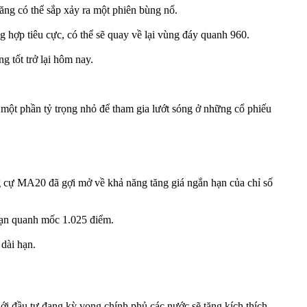
ăng có thể sắp xảy ra một phiên bùng nổ.
 hợp tiêu cực, có thể sẽ quay về lại vùng đáy quanh 960.
 tốt trở lại hôm nay.
nh một phần tỷ trọng nhỏ để tham gia lướt sóng ở những cổ phiếu
g cự MA20 đã gợi mở về khả năng tăng giá ngắn hạn của chỉ số
hạn quanh mốc 1.025 điểm.
 dài hạn.
iới đầu tư đang kỳ vọng chính phủ các nước sẽ tăng kích thích