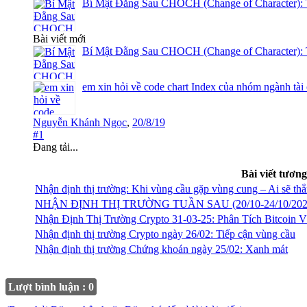
Bí Mật Đằng Sau CHOCH (Change of Character): 
Bài viết mới
Bí Mật Đằng Sau CHOCH (Change of Character): 
em xin hỏi về code chart Index của nhóm ngành tài
Nguyễn Khánh Ngọc
,
20/8/19
#1
Đang tải...
Bài viết tương
Nhận định thị trường: Khi vùng cầu gặp vùng cung – Ai sẽ thắ
NHẬN ĐỊNH THỊ TRƯỜNG TUẦN SAU (20/10-24/10/202
Nhận Định Thị Trường Crypto 31-03-25: Phân Tích Bitcoin
Nhận định thị trường Crypto ngày 26/02: Tiếp cận vùng cầu
Nhận định thị trường Chứng khoán ngày 25/02: Xanh mát
Lượt bình luận : 0