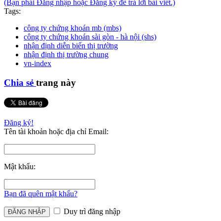
(Bạn phải Đăng nhập hoặc Đăng ký để trả lời bài viết.)
Tags:
công ty chứng khoán mb (mbs)
công ty chứng khoán sài gòn - hà nội (shs)
nhận định diễn biến thị trường
nhận định thị trường chung
vn-index
Chia sẻ
trang này
Đăng ký!
Tên tài khoản hoặc địa chỉ Email:
Mật khẩu:
Bạn đã quên mật khẩu?
Duy trì đăng nhập