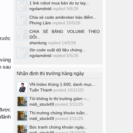
1 link robot mua bán do tự tay...
ngxlamdntd
replied
9/6/26
Chia sẻ code amibroker báo điểm...
Phong Lâm
replied
15/5/26
CHIA SẺ BẢNG VOLUME THEO
DÕI...
trước
shenlong
replied
14/5/26
Xin code xuất dữ liệu chứng...
ngxlamdntd
replied
5/5/26
 vùng
h sau
Nhận định thị trường hàng ngày
VN-Index thủng 1.600, danh mục...
Tuấn Thành
posted
10/11/25
Tôi không lo thị trường giảm –...
midi_stock49
posted
3/11/25
 được
Thị trường chứng khoán tuần...
 đánh
midi_stock49
posted
2/11/25
Bức tranh chứng khoán ngày...
midi_stock49
posted
28/10/25