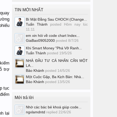
TIN MỚI NHẤT
 quay
rường
Bí Mật Đằng Sau CHOCH (Change...
Tuấn Thành
posted
Hôm nay lúc
phiếu
11:11
em xin hỏi về code chart Index...
GiaBao09052000
posted
8/7/26
Khi Smart Money "Phá Vỡ Ranh...
Tuấn Thành
posted
19/5/26
NHÀ ĐẦU TƯ CÁ NHÂN CẦN MỘT
 kiểm
LA...
ỗ trợ
Bảo Khánh
posted
14/5/26
Một Cuộc Gặp, Ba Kịch Bản: Nhà...
Bảo Khánh
posted
13/5/26
p tục
 điểm
Mới trả lời
Nhờ các bác bẻ khoá giúp code...
ngxlamdntd
replied
22/6/26
h lại