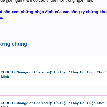
để giải ngân thăm dò các vị thế mới trong ngắn hạn.
hỉ nên xem những nhận định của các công ty chứng kho
o.
rường chung
 CHOCH (Change of Character): Tín Hiệu "Thay Đổi Cuộc Chơi"
 Minh
 CHOCH (Change of Character): Tín Hiệu "Thay Đổi Cuộc Chơi"