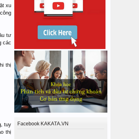
ặt xu
 công
ầu tư
g các
i thị
Facebook KAKATA.VN
, tuy
o thị