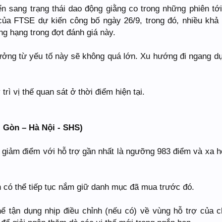
n sang trạng thái dao động giằng co trong những phiên tới
của FTSE dự kiến công bố ngày 26/9, trong đó, nhiều khả
g hạng trong đợt đánh giá này.
ưởng từ yếu tố này sẽ không quá lớn. Xu hướng đi ngang d
trì vị thế quan sát ở thời điểm hiện tại.
 Gòn – Hà Nội - SHS)
c giảm điểm với hỗ trợ gần nhất là ngưỡng 983 điểm và xa h
n có thể tiếp tục nắm giữ danh mục đã mua trước đó.
ể tận dụng nhịp điều chỉnh (nếu có) về vùng hỗ trợ của c