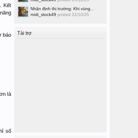
. Kết
Nhận định thị trường: Khi vùng...
 năng
midi_stock49
posted
22/10/25
Tài trợ
ự báo
ơn là
hỉ số