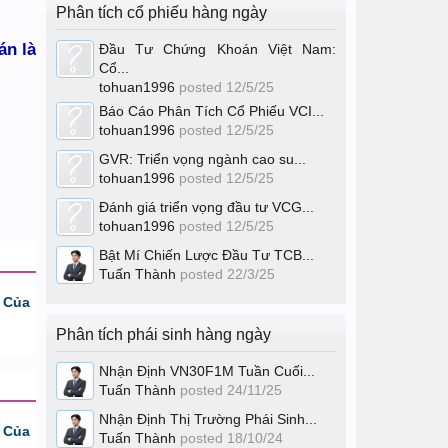
Phân tích cổ phiếu hàng ngày
án là
Đầu Tư Chứng Khoán Việt Nam:
Cổ...
tohuan1996
posted
12/5/25
Báo Cáo Phân Tích Cổ Phiếu VCI...
tohuan1996
posted
12/5/25
GVR: Triển vọng ngành cao su...
tohuan1996
posted
12/5/25
Đánh giá triển vọng đầu tư VCG...
tohuan1996
posted
12/5/25
Bật Mí Chiến Lược Đầu Tư TCB...
Tuấn Thành
posted
22/3/25
 Của
Phân tích phái sinh hàng ngày
Nhận Định VN30F1M Tuần Cuối...
Tuấn Thành
posted
24/11/25
Nhận Định Thị Trường Phái Sinh...
 Của
Tuấn Thành
posted
18/10/24