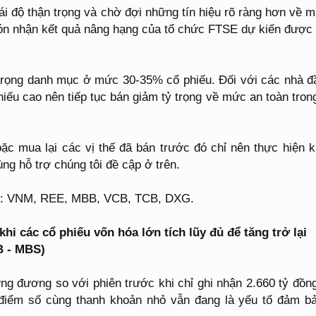
ái độ thận trọng và chờ đợi những tín hiệu rõ ràng hơn về m
đón nhận kết quả nâng hạng của tổ chức FTSE dự kiến được
 trọng danh mục ở mức 30-35% cổ phiếu. Đối với các nhà đ
hiếu cao nên tiếp tục bán giảm tỷ trọng về mức an toàn tron
c mua lại các vị thế đã bán trước đó chỉ nên thực hiện kh
ng hỗ trợ chúng tôi đề cập ở trên.
 ý: VNM, REE, MBB, VCB, TCB, DXG.
i các cổ phiếu vốn hóa lớn tích lũy đủ để tăng trở lại
B - MBS)
g đương so với phiên trước khi chỉ ghi nhận 2.660 tỷ đồng
điểm số cùng thanh khoản nhỏ vẫn đang là yếu tố đảm bả