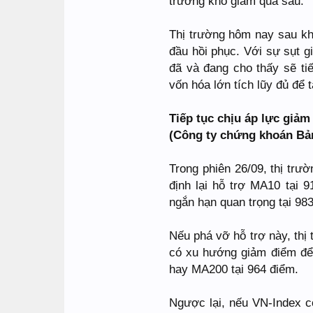
trường khó giảm quá sâu.
Thị trường hôm nay sau kh
đầu hồi phục. Với sự sụt 
đã và đang cho thấy sẽ ti
vốn hóa lớn tích lũy đủ để t
Tiếp tục chịu áp lực giảm
(Công ty chứng khoán Bản
Trong phiên 26/09, thị trư
định lại hỗ trợ MA10 tại 
ngắn hạn quan trọng tại 98
Nếu phá vỡ hỗ trợ này, thị
có xu hướng giảm điểm để
hay MA200 tại 964 điểm.
Ngược lại, nếu VN-Index có