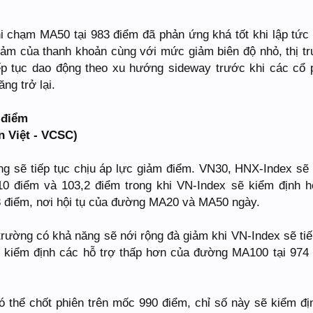
i chạm MA50 tại 983 điểm đã phản ứng khá tốt khi lập tức
giảm của thanh khoản cùng với mức giảm biên độ nhỏ, thị t
ếp tục dao động theo xu hướng sideway trước khi các cổ 
ăng trở lại.
 điểm
 Việt - VCSC)
ờng sẽ tiếp tục chịu áp lực giảm điểm. VN30, HNX-Index sẽ
910 điểm và 103,2 điểm trong khi VN-Index sẽ kiểm định h
3 điểm, nơi hội tụ của đường MA20 và MA50 ngày.
 trường có khả năng sẽ nới rộng đà giảm khi VN-Index sẽ tiế
 kiểm định các hỗ trợ thấp hơn của đường MA100 tại 974
 thể chốt phiên trên mốc 990 điểm, chỉ số này sẽ kiểm địn