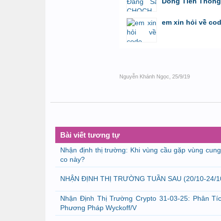
Dòng Tiền Thông
bởi
Tuấn Thành
,
8/8/26 lúc 11:11
em xin hỏi về co
bởi
GiaBao09052000
,
8/7/26 lúc 10:21
Nguyễn Khánh Ngọc
,
25/9/19
Bài viết tương tự
Nhận định thị trường: Khi vùng cầu gặp vùng cung 
co này?
NHẬN ĐỊNH THỊ TRƯỜNG TUẦN SAU (20/10-24/1
Nhận Định Thị Trường Crypto 31-03-25: Phân Tí
Phương Pháp Wyckoff/V