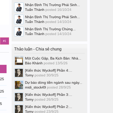
Nhận Định Thị Trường Phái Sinh...
Tuấn Thành
posted
16/10/24
Nhận Định Thị Trường Phái Sinh...
Tuấn Thành
posted
14/10/24
Nhận Định Thị Trường Chứng...
Tuấn Thành
posted
14/10/24
#1
Thảo luận - Chia sẻ chung
Một Cuộc Gặp, Ba Kịch Bản: Nhà...
Bảo Khánh
posted
13/5/26
[Kiến thức Wyckoff] Phần 4:...
Tomy
posted
30/9/25
/25
Dự báo dòng tiền ngành sau ngày...
midi_stock49
posted
28/9/25
/25
[Kiến thức Wyckoff] Phần 3:...
Tomy
posted
26/9/25
25
[Kiến thức Wyckoff] Phần 2:...
Tomy
posted
23/9/25