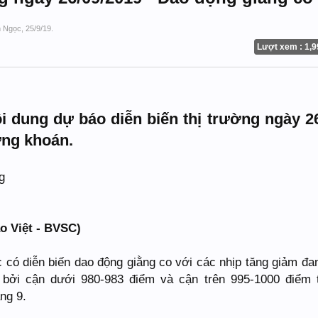
h Ngọc
,
25/9/19
.
Lượt xem : 1,9
 dung dự báo diễn biến thị trường ngày 2
ứng khoán.
o Việt - BVSC)
c có diễn biến dao động giằng co với các nhịp tăng giảm đa
 bởi cận dưới 980-983 điểm và cận trên 995-1000 điểm 
ng 9.