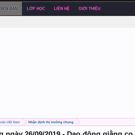
DIỄN ĐÀN
LỚP HỌC
LIÊN HỆ
GIỚI THIỆU
hoán Việt Nam
Nhận định thị trường chung
g ngày 26/09/2019 - Dao động giằng co