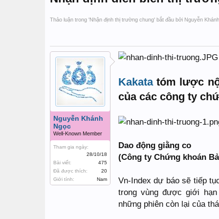
Thảo luận trong '
Nhận định thị trường chung
' bắt đầu bởi
Nguyễn Khán
Kakata
tóm lược nội
của các công ty ch
Nguyễn Khánh
Ngọc
Well-Known Member
Dao động giằng co
Tham gia ngày:
28/10/18
(Công ty Chứng khoán Bả
Bài viết:
475
Đã được thích:
20
Vn-Index dự báo sẽ tiếp tụ
Giới tính:
Nam
trong vùng được giới hạn
những phiên còn lại của thá