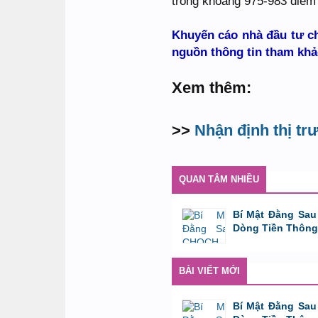
trong khoảng 975-983 điểm 
Khuyến cáo nhà đầu tư c
nguồn thông tin tham khả
Xem thêm:
>>
Nhận định thị t
QUAN TÂM NHIỀU
Bí Mật Đằng Sau
Dòng Tiền Thông
bởi
Tuấn Thành
,
8/8/26 lúc 11:11
BÀI VIẾT MỚI
Bí Mật Đằng Sau