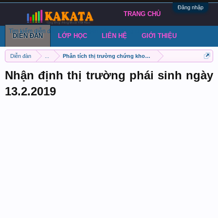
Đăng nhập
TRANG CHỦ
Tìm kiếm diễn đàn
Bài viết gần đây
Đăng chủ đề
DIỄN ĐÀN
LỚP HỌC
LIÊN HỆ
GIỚI THIỆU
Diễn đàn
...
Phân tích thị trường chứng khoán phái sinh VN30
Nhận định thị trường phái sinh ngày
13.2.2019