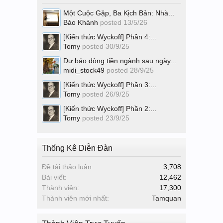
Một Cuộc Gặp, Ba Kịch Bản: Nhà...
Bảo Khánh
posted
13/5/26
[Kiến thức Wyckoff] Phần 4:...
Tomy
posted
30/9/25
Dự báo dòng tiền ngành sau ngày...
midi_stock49
posted
28/9/25
[Kiến thức Wyckoff] Phần 3:...
Tomy
posted
26/9/25
[Kiến thức Wyckoff] Phần 2:...
Tomy
posted
23/9/25
Thống Kê Diễn Đàn
Đề tài thảo luận:
3,708
Bài viết:
12,462
Thành viên:
17,300
Thành viên mới nhất:
Tamquan