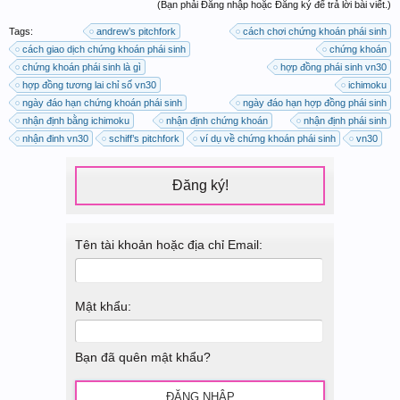
(Bạn phải Đăng nhập hoặc Đăng ký để trả lời bài viết.)
Tags:
andrew’s pitchfork
cách chơi chứng khoán phái sinh
cách giao dịch chứng khoán phái sinh
chứng khoán
chứng khoán phái sinh là gì
hợp đồng phái sinh vn30
hợp đồng tương lai chỉ số vn30
ichimoku
ngày đáo hạn chứng khoán phái sinh
ngày đáo hạn hợp đồng phái sinh
nhận định bằng ichimoku
nhận định chứng khoán
nhận định phái sinh
nhận đinh vn30
schiff’s pitchfork
ví dụ về chứng khoán phái sinh
vn30
Đăng ký!
Tên tài khoản hoặc địa chỉ Email:
Mật khẩu:
Bạn đã quên mật khẩu?