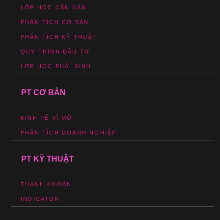
LỚP HỌC CĂN BẢN
PHÂN TÍCH CƠ BẢN
PHÂN TÍCH KỸ THUẬT
QUY TRÌNH ĐẦU TƯ
LỚP HỌC PHÁI SINH
PT CƠ BẢN
KINH TẾ VĨ MÔ
PHÂN TÍCH DOANH NGHIỆP
PT KỸ THUẬT
THANH KHOẢN
INDICATOR