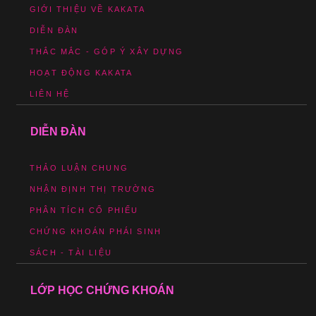
GIỚI THIỆU VỀ KAKATA
DIỄN ĐÀN
THẮC MẮC - GÓP Ý XÂY DỰNG
HOẠT ĐỘNG KAKATA
LIÊN HỆ
DIỄN ĐÀN
THẢO LUẬN CHUNG
NHẬN ĐỊNH THỊ TRƯỜNG
PHÂN TÍCH CỔ PHIẾU
CHỨNG KHOÁN PHÁI SINH
SÁCH - TÀI LIỆU
LỚP HỌC CHỨNG KHOÁN