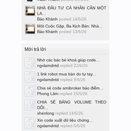
NHÀ ĐẦU TƯ CÁ NHÂN CẦN MỘT
LA...
Bảo Khánh
posted
14/5/26
Một Cuộc Gặp, Ba Kịch Bản: Nhà...
Bảo Khánh
posted
13/5/26
Mới trả lời
Nhờ các bác bẻ khoá giúp code...
ngxlamdntd
replied
22/6/26
1 link robot mua bán do tự tay...
ngxlamdntd
replied
9/6/26
Chia sẻ code amibroker báo điểm...
Phong Lâm
replied
15/5/26
CHIA SẺ BẢNG VOLUME THEO
DÕI...
shenlong
replied
14/5/26
Xin code xuất dữ liệu chứng...
ngxlamdntd
replied
5/5/26