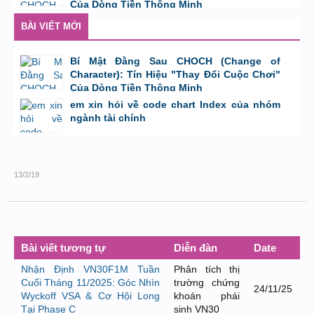
Của Dòng Tiền Thông Minh
bởi
Tuấn Thành
,
8/8/26 lúc 11:11
BÀI VIẾT MỚI
Bí Mật Đằng Sau CHOCH (Change of
Character): Tín Hiệu "Thay Đổi Cuộc Chơi"
Của Dòng Tiền Thông Minh
bởi
Tuấn Thành
,
8/8/26 lúc 11:11
em xin hỏi về code chart Index của nhóm
ngành tài chính
bởi
GiaBao09052000
,
8/7/26 lúc 10:21
13/2/19
Bài viết tương tự
Diễn đàn
Date
Nhận Định VN30F1M Tuần
Phân tích thị
Cuối Tháng 11/2025: Góc Nhìn
trường chứng
24/11/25
Wyckoff VSA & Cơ Hội Long
khoán phái
Tại Phase C
sinh VN30