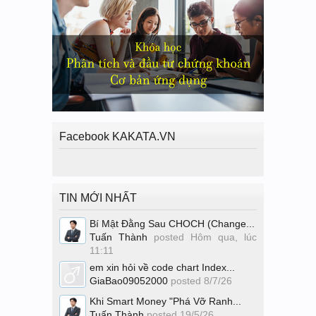
Facebook KAKATA.VN
TIN MỚI NHẤT
Bí Mật Đằng Sau CHOCH (Change...
Tuấn Thành
posted
Hôm qua, lúc
11:11
em xin hỏi về code chart Index...
GiaBao09052000
posted
8/7/26
Khi Smart Money "Phá Vỡ Ranh...
Tuấn Thành
posted
19/5/26