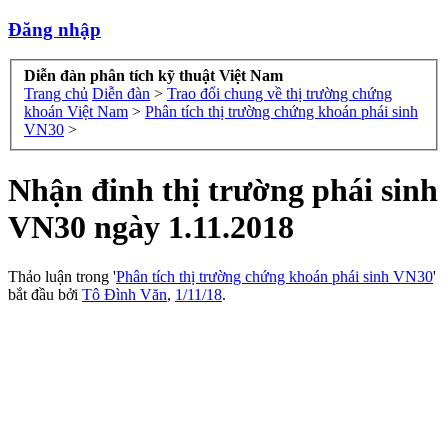
Đăng nhập
Diễn đàn phân tích kỹ thuật Việt Nam
Trang chủ
Diễn đàn
>
Trao đổi chung về thị trường chứng
khoán Việt Nam
>
Phân tích thị trường chứng khoán phái sinh
VN30
>
Nhận đinh thị trường phái sinh
VN30 ngày 1.11.2018
Thảo luận trong '
Phân tích thị trường chứng khoán phái sinh VN30
'
bắt đầu bởi
Tô Đình Văn
,
1/11/18
.