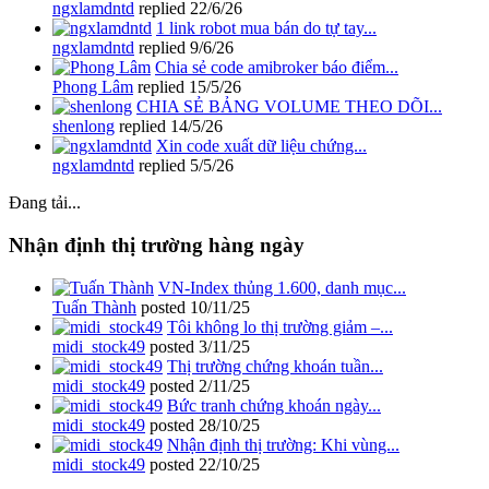
ngxlamdntd
replied
22/6/26
1 link robot mua bán do tự tay...
ngxlamdntd
replied
9/6/26
Chia sẻ code amibroker báo điểm...
Phong Lâm
replied
15/5/26
CHIA SẺ BẢNG VOLUME THEO DÕI...
shenlong
replied
14/5/26
Xin code xuất dữ liệu chứng...
ngxlamdntd
replied
5/5/26
Đang tải...
Nhận định thị trường hàng ngày
VN-Index thủng 1.600, danh mục...
Tuấn Thành
posted
10/11/25
Tôi không lo thị trường giảm –...
midi_stock49
posted
3/11/25
Thị trường chứng khoán tuần...
midi_stock49
posted
2/11/25
Bức tranh chứng khoán ngày...
midi_stock49
posted
28/10/25
Nhận định thị trường: Khi vùng...
midi_stock49
posted
22/10/25