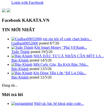
Login with Facebook
Facebook KAKATA.VN
TIN MỚI NHẤT
em xin hỏi về code chart Index...
GiaBao09052000
posted
8/7/26
Khi Smart Money "Phá Vỡ Ranh...
Tuấn Thành
posted
19/5/26
NHÀ ĐẦU TƯ CÁ NHÂN CẦN MỘT LA...
Bảo Khánh
posted
14/5/26
Một Cuộc Gặp, Ba Kịch Bản: Nhà...
Bảo Khánh
posted
13/5/26
Khi Dòng Tiền Lớn “Để Lại Dấu...
Bảo Khánh
posted
12/5/26
Đang tải...
Mới trả lời
Nhờ các bác bẻ khoá giúp code...