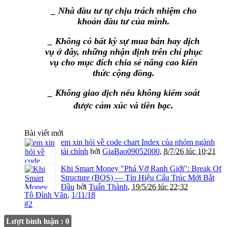
_ Nhà đầu tư tự chịu trách nhiệm cho
khoản đầu tư của mình.
_ Không có bất kỳ sự mua bán hay dịch
vụ ở đây, những nhận định trên chỉ phục
vụ cho mục đích chia sẻ nâng cao kiến
thức cộng đồng.
_ Không giao dịch nếu không kiểm soát
.
được cảm xúc và tiền bạc
Bài viết mới
em xin hỏi về code chart Index của nhóm ngành
tài chính
bởi
GiaBao09052000
,
8/7/26 lúc 10:21
Khi Smart Money "Phá Vỡ Ranh Giới": Break Of
Structure (BOS) — Tín Hiệu Cấu Trúc Mới Bắt
Đầu
bởi
Tuấn Thành
,
19/5/26 lúc 22:32
Tô Đình Văn
,
1/11/18
#2
Lượt bình luận : 0