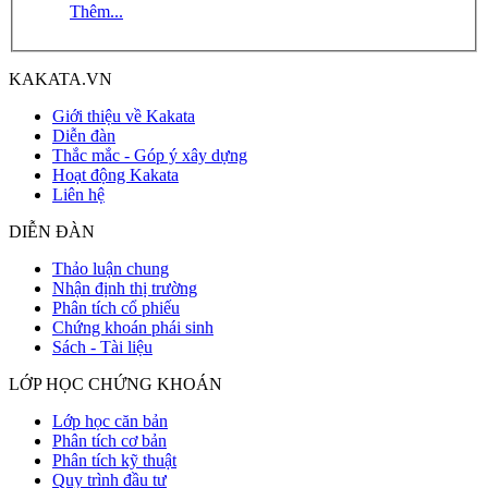
Thêm...
KAKATA.VN
Giới thiệu về Kakata
Diễn đàn
Thắc mắc - Góp ý xây dựng
Hoạt động Kakata
Liên hệ
DIỄN ĐÀN
Thảo luận chung
Nhận định thị trường
Phân tích cổ phiếu
Chứng khoán phái sinh
Sách - Tài liệu
LỚP HỌC CHỨNG KHOÁN
Lớp học căn bản
Phân tích cơ bản
Phân tích kỹ thuật
Quy trình đầu tư