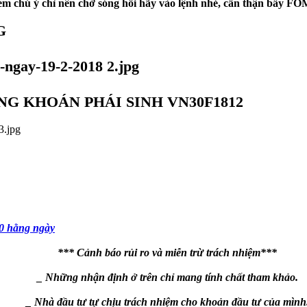
em chú ý chỉ nên chờ sóng hồi hãy vào lệnh nhé, cẩn thận bẫy F
G
G KHOÁN PHÁI SINH VN30F1812
0 hằng ngày
*** Cảnh báo rủi ro và miễn trừ trách nhiệm***
_ Những nhận định ở trên chỉ mang tính chất tham khảo.
_ Nhà đầu tư tự chịu trách nhiệm cho khoản đầu tư của mình