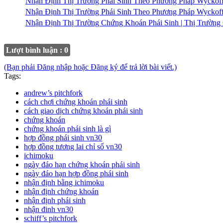
Nhận Định Thị Trường Phái Sinh Theo Phương Pháp Wyckof
Nhận Định Thị Trường Phái Sinh Theo Phương Pháp Wyckof
Nhận Định Thị Trường Chứng Khoán Phái Sinh | Thị Trườn
Lượt bình luận : 0
(Bạn phải Đăng nhập hoặc Đăng ký để trả lời bài viết.)
Tags:
andrew’s pitchfork
cách chơi chứng khoán phái sinh
cách giao dịch chứng khoán phái sinh
chứng khoán
chứng khoán phái sinh là gì
hợp đồng phái sinh vn30
hợp đồng tương lai chỉ số vn30
ichimoku
ngày đáo hạn chứng khoán phái sinh
ngày đáo hạn hợp đồng phái sinh
nhận định bằng ichimoku
nhận định chứng khoán
nhận định phái sinh
nhận đinh vn30
schiff’s pitchfork