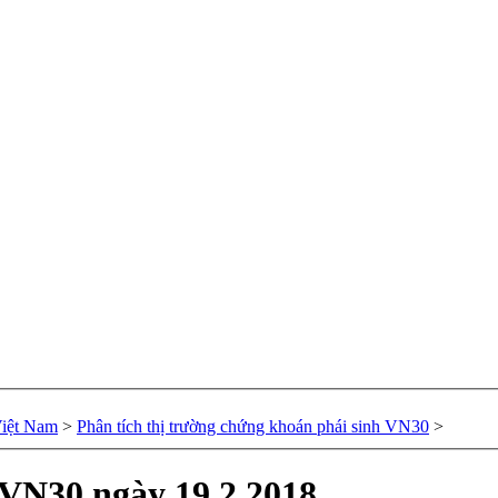
Việt Nam
>
Phân tích thị trường chứng khoán phái sinh VN30
>
 VN30 ngày 19.2.2018