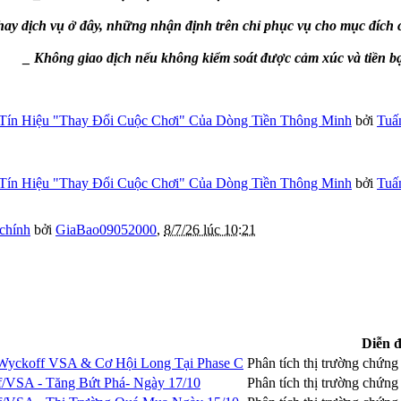
ay dịch vụ ở đây, những nhận định trên chỉ phục vụ cho mục đích 
_ Không giao dịch nếu không kiểm soát được cảm xúc và tiền b
Tín Hiệu "Thay Đổi Cuộc Chơi" Của Dòng Tiền Thông Minh
bởi
Tuấ
Tín Hiệu "Thay Đổi Cuộc Chơi" Của Dòng Tiền Thông Minh
bởi
Tuấ
 chính
bởi
GiaBao09052000
,
8/7/26 lúc 10:21
Diễn 
Wyckoff VSA & Cơ Hội Long Tại Phase C
Phân tích thị trường chứn
f/VSA - Tăng Bứt Phá- Ngày 17/10
Phân tích thị trường chứn