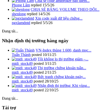
Chia sẻ code amibroker báo điểm...
Phong Lâm
replied
15/5/26
CHIA SẺ BẢNG VOLUME THEO DÕI...
shenlong
replied
14/5/26
Xin code xuất dữ liệu chứng...
ngxlamdntd
replied
5/5/26
Đang tải...
Nhận định thị trường hàng ngày
VN-Index thủng 1.600, danh mục...
Tuấn Thành
posted
10/11/25
Tôi không lo thị trường giảm –...
midi_stock49
posted
3/11/25
Thị trường chứng khoán tuần...
midi_stock49
posted
2/11/25
Bức tranh chứng khoán ngày...
midi_stock49
posted
28/10/25
Nhận định thị trường: Khi vùng...
midi_stock49
posted
22/10/25
Đang tải...
Tài trợ