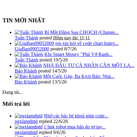
TIN MỚI NHẤT
Bí Mật Đằng Sau CHOCH (Change...
Tuấn Thành
posted
Hôm nay lúc 11:11
em xin hỏi về code chart Index...
GiaBao09052000
posted
8/7/26
Khi Smart Money "Phá Vỡ Ranh...
Tuấn Thành
posted
19/5/26
NHÀ ĐẦU TƯ CÁ NHÂN CẦN MỘT LA...
Bảo Khánh
posted
14/5/26
Một Cuộc Gặp, Ba Kịch Bản: Nhà...
Bảo Khánh
posted
13/5/26
Đang tải...
Mới trả lời
Nhờ các bác bẻ khoá giúp code...
ngxlamdntd
replied
22/6/26
1 link robot mua bán do tự tay...
ngxlamdntd
replied
9/6/26