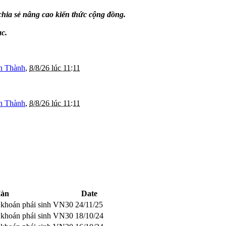
chia sẻ nâng cao kiến thức cộng đồng.
ạc.
n Thành
,
8/8/26 lúc 11:11
n Thành
,
8/8/26 lúc 11:11
đàn
Date
g khoán phái sinh VN30
24/11/25
g khoán phái sinh VN30
18/10/24