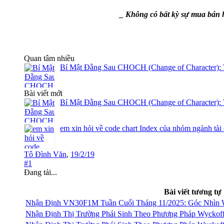
_ Không có bất kỳ sự mua bán h
Quan tâm nhiều
Bí Mật Đằng Sau CHOCH (Change of Character): 
Bài viết mới
Bí Mật Đằng Sau CHOCH (Change of Character): 
em xin hỏi về code chart Index của nhóm ngành tài
Tô Đình Văn
,
19/2/19
#1
Đang tải...
Bài viết tương tự
Nhận Định VN30F1M Tuần Cuối Tháng 11/2025: Góc Nhìn 
Nhận Định Thị Trường Phái Sinh Theo Phương Pháp Wyckof