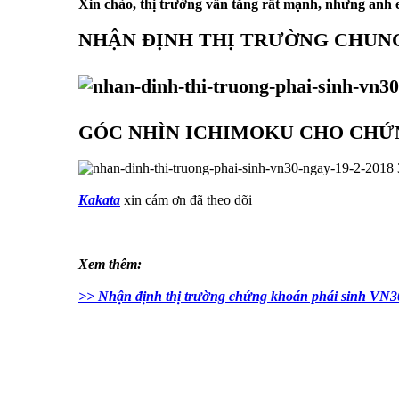
Xin chào, thị trường vẫn tăng rất mạnh, nhưng anh 
NHẬN ĐỊNH THỊ TRƯỜNG CHUN
GÓC NHÌN ICHIMOKU CHO CHỨN
Kakata
xin cám ơn đã theo dõi
Xem thêm:
>> Nhận định thị trường chứng khoán phái sinh VN3