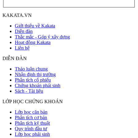
KAKATA.VN
Giới thiệu về Kakata
Diễn đàn
Thắc mắc - Góp ý xây dựng
Hoạt động Kakata
Liên hệ
DIỄN ĐÀN
Thảo luận chung
Nhận định thị trường
Phân tích cổ phiếu
Chứng khoán phái sinh
Sách - Tài liệu
LỚP HỌC CHỨNG KHOÁN
Lớp học căn bản
Phân tích cơ bản
Phân tích kỹ thuật
Quy trình đầu tư
Lớp học phái sinh