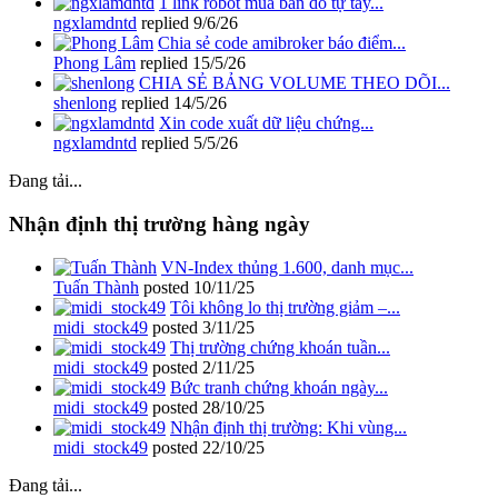
1 link robot mua bán do tự tay...
ngxlamdntd
replied
9/6/26
Chia sẻ code amibroker báo điểm...
Phong Lâm
replied
15/5/26
CHIA SẺ BẢNG VOLUME THEO DÕI...
shenlong
replied
14/5/26
Xin code xuất dữ liệu chứng...
ngxlamdntd
replied
5/5/26
Đang tải...
Nhận định thị trường hàng ngày
VN-Index thủng 1.600, danh mục...
Tuấn Thành
posted
10/11/25
Tôi không lo thị trường giảm –...
midi_stock49
posted
3/11/25
Thị trường chứng khoán tuần...
midi_stock49
posted
2/11/25
Bức tranh chứng khoán ngày...
midi_stock49
posted
28/10/25
Nhận định thị trường: Khi vùng...
midi_stock49
posted
22/10/25
Đang tải...