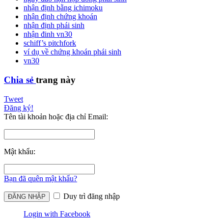
nhận định bằng ichimoku
nhận định chứng khoán
nhận định phái sinh
nhận đinh vn30
schiff’s pitchfork
ví dụ về chứng khoán phái sinh
vn30
Chia sẻ
trang này
Tweet
Đăng ký!
Tên tài khoản hoặc địa chỉ Email:
Mật khẩu:
Bạn đã quên mật khẩu?
Duy trì đăng nhập
Login with Facebook