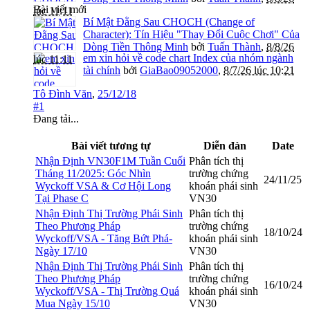
Bài viết mới
lúc 11:11
Bí Mật Đằng Sau CHOCH (Change of
Character): Tín Hiệu "Thay Đổi Cuộc Chơi" Của
Dòng Tiền Thông Minh
bởi
Tuấn Thành
,
8/8/26
em xin hỏi về code chart Index của nhóm ngành
lúc 11:11
tài chính
bởi
GiaBao09052000
,
8/7/26 lúc 10:21
Tô Đình Văn
,
25/12/18
#1
Đang tải...
Bài viết tương tự
Diễn đàn
Date
Nhận Định VN30F1M Tuần Cuối
Phân tích thị
Tháng 11/2025: Góc Nhìn
trường chứng
24/11/25
Wyckoff VSA & Cơ Hội Long
khoán phái sinh
Tại Phase C
VN30
Nhận Định Thị Trường Phái Sinh
Phân tích thị
Theo Phương Pháp
trường chứng
18/10/24
Wyckoff/VSA - Tăng Bứt Phá-
khoán phái sinh
Ngày 17/10
VN30
Nhận Định Thị Trường Phái Sinh
Phân tích thị
Theo Phương Pháp
trường chứng
16/10/24
Wyckoff/VSA - Thị Trường Quá
khoán phái sinh
Mua Ngày 15/10
VN30