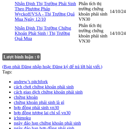
Nhận Định Thị Trường Phái Sinh
Phân tích thị
Theo Phương Pháp
trường chứng
14/10/24
Wyckoff/VSA - Thị Trường Quá
khoán phái sinh
Mua Ngày 12/10
VN30
Phân tích thị
Nhận Định Thị Trường Chứng
trường chứng
Khoán Phái Sinh | Thị Trường
14/10/24
khoán phái sinh
Quá Mua
VN30
Lượt bình luận : 0
(Bạn phải Đăng nhập hoặc Đăng ký để trả lời bài viết.)
Tags:
andrew’s pitchfork
cách chơi chứng khoán phái sinh
cách giao dịch chứng khoán phái sinh
chứng khoán
chứng khoán phái sinh là gì
hợp đồng phái sinh vn30
hợp đồng tương lai chỉ số vn30
ichimoku
ngày đáo hạn chứng khoán phái sinh
ngày đáo hạn hợp đồng phái sinh