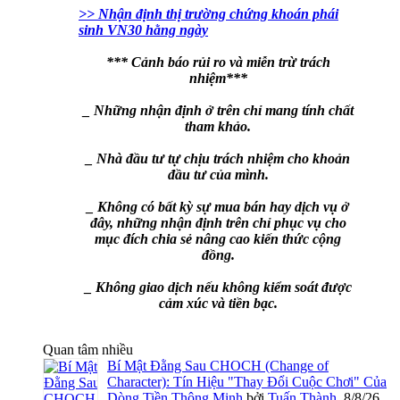
>> Nhận định thị trường chứng khoán phái
sinh VN30 hằng ngày
*** Cảnh báo rủi ro và miễn trừ trách
nhiệm***
_ Những nhận định ở trên chỉ mang tính chất
tham khảo.
_ Nhà đầu tư tự chịu trách nhiệm cho khoản
đầu tư của mình.
_ Không có bất kỳ sự mua bán hay dịch vụ ở
đây, những nhận định trên chỉ phục vụ cho
mục đích chia sẻ nâng cao kiến thức cộng
đồng.
_ Không giao dịch nếu không kiểm soát được
cảm xúc và tiền bạc.
Quan tâm nhiều
Bí Mật Đằng Sau CHOCH (Change of
Character): Tín Hiệu "Thay Đổi Cuộc Chơi" Của
Dòng Tiền Thông Minh
bởi
Tuấn Thành
,
8/8/26