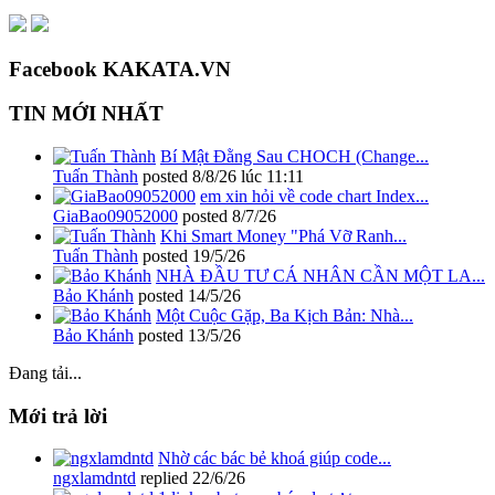
Facebook KAKATA.VN
TIN MỚI NHẤT
Bí Mật Đằng Sau CHOCH (Change...
Tuấn Thành
posted
8/8/26 lúc 11:11
em xin hỏi về code chart Index...
GiaBao09052000
posted
8/7/26
Khi Smart Money "Phá Vỡ Ranh...
Tuấn Thành
posted
19/5/26
NHÀ ĐẦU TƯ CÁ NHÂN CẦN MỘT LA...
Bảo Khánh
posted
14/5/26
Một Cuộc Gặp, Ba Kịch Bản: Nhà...
Bảo Khánh
posted
13/5/26
Đang tải...
Mới trả lời
Nhờ các bác bẻ khoá giúp code...
ngxlamdntd
replied
22/6/26