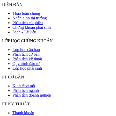
DIỄN ĐÀN
Thảo luận chung
Nhận định thị trường
Phân tích cổ phiếu
Chứng khoán phái sinh
Sách - Tài liệu
LỚP HỌC CHỨNG KHOÁN
Lớp học căn bản
Phân tích cơ bản
Phân tích kỹ thuật
Quy trình đầu tư
Lớp học phái sinh
PT CƠ BẢN
Kinh tế vĩ mô
Phân tích ngành
Phân tích doanh nghiệp
PT KỸ THUẬT
Thanh khoản