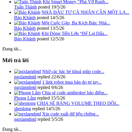
Khi Smart Money "Phá Vỡ Ranh...
Tuấn Thành
posted
19/5/26
NHÀ ĐẦU TƯ CÁ NHÂN CẦN MỘT LA...
Bảo Khánh
posted
14/5/26
Một Cuộc Gặp, Ba Kịch Bản: Nhà...
Bảo Khánh
posted
13/5/26
Khi Dòng Tiền Lớn “Để Lại Dấu...
Bảo Khánh
posted
12/5/26
Đang tải...
Mới trả lời
Nhờ các bác bẻ khoá giúp code...
ngxlamdntd
replied
22/6/26
1 link robot mua bán do tự tay...
ngxlamdntd
replied
9/6/26
Chia sẻ code amibroker báo điểm...
Phong Lâm
replied
15/5/26
CHIA SẺ BẢNG VOLUME THEO DÕI...
shenlong
replied
14/5/26
Xin code xuất dữ liệu chứng...
ngxlamdntd
replied
5/5/26
Đang tải...