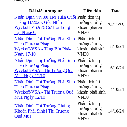
Bài viết tương tự
Diễn đàn
Date
Nhận Định VN30F1M Tuần Cuối
Phân tích thị
Tháng 11/2025: Góc Nhìn
trường chứng
24/11/25
Wyckoff VSA & Cơ Hội Long
khoán phái sinh
Tại Phase C
VN30
Nhận Định Thị Trường Phái Sinh
Phân tích thị
Theo Phương Pháp
trường chứng
18/10/24
Wyckoff/VSA - Tăng Bứt Phá-
khoán phái sinh
Ngày 17/10
VN30
Nhận Định Thị Trường Phái Sinh
Phân tích thị
Theo Phương Pháp
trường chứng
16/10/24
Wyckoff/VSA - Thị Trường Quá
khoán phái sinh
Mua Ngày 15/10
VN30
Nhận Định Thị Trường Phái Sinh
Phân tích thị
Theo Phương Pháp
trường chứng
14/10/24
Wyckoff/VSA - Thị Trường Quá
khoán phái sinh
Mua Ngày 12/10
VN30
Phân tích thị
Nhận Định Thị Trường Chứng
trường chứng
Khoán Phái Sinh | Thị Trường
14/10/24
khoán phái sinh
Quá Mua
VN30