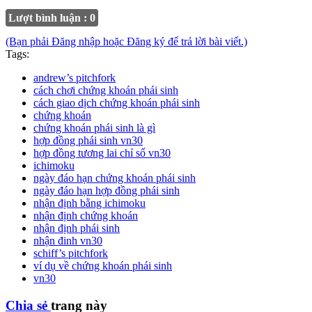
Lượt bình luận : 0
(Bạn phải Đăng nhập hoặc Đăng ký để trả lời bài viết.)
Tags:
andrew’s pitchfork
cách chơi chứng khoán phái sinh
cách giao dịch chứng khoán phái sinh
chứng khoán
chứng khoán phái sinh là gì
hợp đồng phái sinh vn30
hợp đồng tương lai chỉ số vn30
ichimoku
ngày đáo hạn chứng khoán phái sinh
ngày đáo hạn hợp đồng phái sinh
nhận định bằng ichimoku
nhận định chứng khoán
nhận định phái sinh
nhận đinh vn30
schiff’s pitchfork
ví dụ về chứng khoán phái sinh
vn30
Chia sẻ
trang này