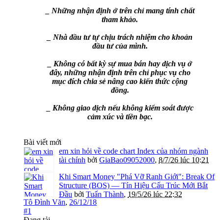
_ Những nhận định ở trên chỉ mang tính chất
tham khảo.
_ Nhà đầu tư tự chịu trách nhiệm cho khoản
đầu tư của mình.
_ Không có bất kỳ sự mua bán hay dịch vụ ở
đây, những nhận định trên chỉ phục vụ cho
mục đích chia sẻ nâng cao kiến thức cộng
đồng.
_ Không giao dịch nếu không kiểm soát được
cảm xúc và tiền bạc.
Bài viết mới
em xin hỏi về code chart Index của nhóm ngành
tài chính
bởi
GiaBao09052000
,
8/7/26 lúc 10:21
Khi Smart Money "Phá Vỡ Ranh Giới": Break Of
Structure (BOS) — Tín Hiệu Cấu Trúc Mới Bắt
Đầu
bởi
Tuấn Thành
,
19/5/26 lúc 22:32
Tô Đình Văn
,
26/12/18
#1
Đang tải...