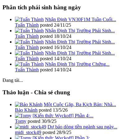
Phân tích phái sinh hàng ngày
Nhận Định VN30F1M Tuần Cuối...
Tuấn Thành
posted
24/11/25
Nhận Định Thị Trường Phái Sinh...
Tuấn Thành
posted
18/10/24
Nhận Định Thị Trường Phái Sinh...
Tuấn Thành
posted
16/10/24
Nhận Định Thị Trường Phái Sinh...
Tuấn Thành
posted
14/10/24
Nhận Định Thị Trường Chứng...
Tuấn Thành
posted
14/10/24
Đang tải...
Thảo luận - Chia sẻ chung
Một Cuộc Gặp, Ba Kịch Bản: Nhà...
Bảo Khánh
posted
13/5/26
[Kiến thức Wyckoff] Phần 4:...
Tomy
posted
30/9/25
Dự báo dòng tiền ngành sau ngày...
midi_stock49
posted
28/9/25
[Kiến thức Wyckoff] Phần 3:...