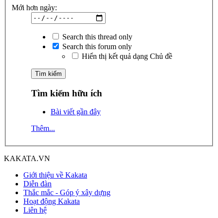
Mới hơn ngày:
Search this thread only
Search this forum only
Hiển thị kết quả dạng Chủ đề
Tìm kiếm hữu ích
Bài viết gần đây
Thêm...
KAKATA.VN
Giới thiệu về Kakata
Diễn đàn
Thắc mắc - Góp ý xây dựng
Hoạt động Kakata
Liên hệ