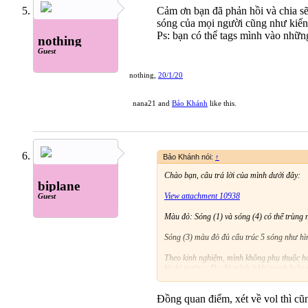
Cảm ơn bạn đã phản hồi và chia s
sóng của mọi người cũng như kiến 
Ps: bạn có thể tags mình vào những
nothing
Guest
nothing
,
20/1/20
nana21
and
Bảo Khánh
like this.
Bảo Khánh nói:
↑
Chào bạn, câu trả lời của mình dưới đây:
biplane
View attachment 10938
Guest
Màu đỏ: Sóng (1) và sóng (4) có thể trùng n
Sóng (3) màu đỏ đủ cấu trúc 5 sóng như hì
Theo kinh nghiệm, mình không phụ thuộc hoà
kỳ thị trường. Do đó mình ít khi tranh luận
khác nhau. Bác nhận định nó là sóng tam g
Đồng quan điểm, xét về vol thì cũ
Một khi hiểu được thị trường vận động như 