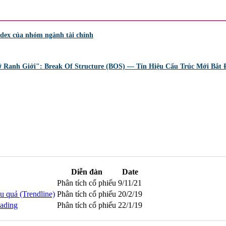
Index của nhóm ngành tài chính
 Ranh Giới": Break Of Structure (BOS) — Tín Hiệu Cấu Trúc Mới Bắt 
Diễn đàn
Date
Phân tích cổ phiếu
9/11/21
u quả (Trendline)
Phân tích cổ phiếu
20/2/19
eading
Phân tích cổ phiếu
22/1/19