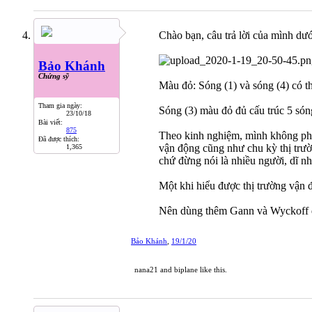
Chào bạn, câu trả lời của mình dướ
Bảo Khánh
Chứng sỹ
Màu đỏ: Sóng (1) và sóng (4) có th
Tham gia ngày:
Sóng (3) màu đỏ đủ cấu trúc 5 són
23/10/18
Bài viết:
875
Theo kinh nghiệm, mình không phụ 
Đã được thích:
vận động cũng như chu kỳ thị trườn
1,365
chứ đừng nói là nhiều người, dĩ n
Một khi hiểu được thị trường vận 
Nên dùng thêm Gann và Wyckoff để 
Bảo Khánh
,
19/1/20
nana21
and
biplane
like this.