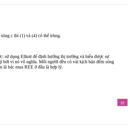
óng c thì (1) và (4) có thể trùng.
: sử dụng Elliott để định hướng thị trường và hiểu được sự
 gì bởi vì nó vô nghĩa. Mỗi người đều có vài kịch bản đếm sóng
ễn là bác mua REE ở đâu là hợp lý.
#4