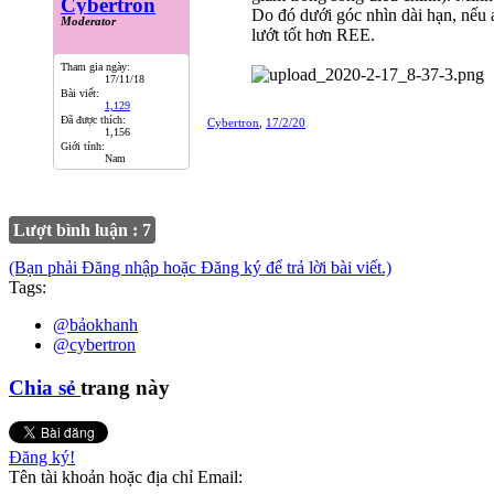
Cybertron
Do đó dưới góc nhìn dài hạn, nếu
Moderator
lướt tốt hơn REE.
Tham gia ngày:
17/11/18
Bài viết:
1,129
Đã được thích:
Cybertron
,
17/2/20
1,156
Giới tính:
Nam
Lượt bình luận : 7
(Bạn phải Đăng nhập hoặc Đăng ký để trả lời bài viết.)
Tags:
@bảokhanh
@cybertron
Chia sẻ
trang này
Đăng ký!
Tên tài khoản hoặc địa chỉ Email: