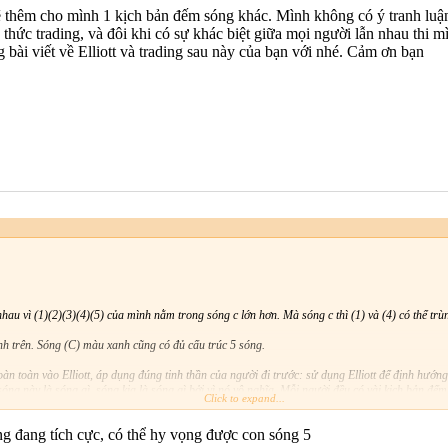
ẽ thêm cho mình 1 kịch bản đếm sóng khác. Mình không có ý tranh luậ
thức trading, và đôi khi có sự khác biệt giữa mọi người lẫn nhau thi 
 bài viết về Elliott và trading sau này của bạn với nhé. Cảm ơn bạn
hau vì (1)(2)(3)(4)(5) của mình nằm trong sóng c lớn hơn. Mà sóng c thì (1) và (4) có thể trù
nh trên. Sóng (C) màu xanh cũng có đủ cấu trúc 5 sóng.
n toàn vào Elliott, áp dụng đúng tinh thần của người đi trước: sử dụng Elliott để định hướn
 sóng này là sóng gì, sóng kia là sóng gì bởi vì nó vô nghĩa. Mỗi người đều có vài kịch bản đếm
Click to expand...
iác cũng được, miễn là bác mua REE ở đâu là hợp lý.
ng đang tích cực, có thể hy vọng được con sóng 5
thế nào thì nó sóng gì không còn quan trọng nữa.