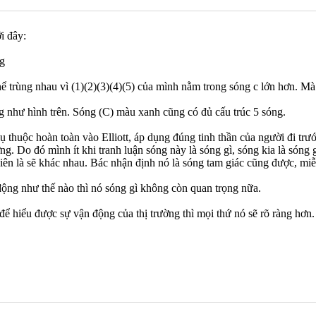
i đây:
ể trùng nhau vì (1)(2)(3)(4)(5) của mình nằm trong sóng c lớn hơn. Mà s
g như hình trên. Sóng (C) màu xanh cũng có đủ cấu trúc 5 sóng.
thuộc hoàn toàn vào Elliott, áp dụng đúng tinh thần của người đi trước
g. Do đó mình ít khi tranh luận sóng này là sóng gì, sóng kia là sóng
hiên là sẽ khác nhau. Bác nhận định nó là sóng tam giác cũng được, mi
động như thế nào thì nó sóng gì không còn quan trọng nữa.
hiểu được sự vận động của thị trường thì mọi thứ nó sẽ rõ ràng hơn.