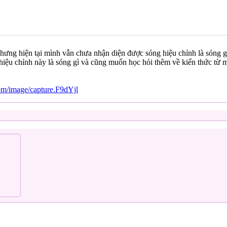
ưng hiện tại mình vẫn chưa nhận diện được sóng hiệu chỉnh là sóng g
ệu chỉnh này là sóng gì và cũng muốn học hỏi thêm về kiến thức từ m
om/image/capture.F9dYjl