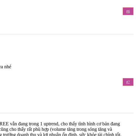
#6
ra nhé
#7
 REE vẫn đang trong 1 uptrend, cho thấy tình hình cơ bản đang
n cũng cho thấy rất phù hợp (volume tăng trong sóng tăng và
 trưởng doanh thu và lợi nhuận ổn định, sức khỏe tài chính tốt.