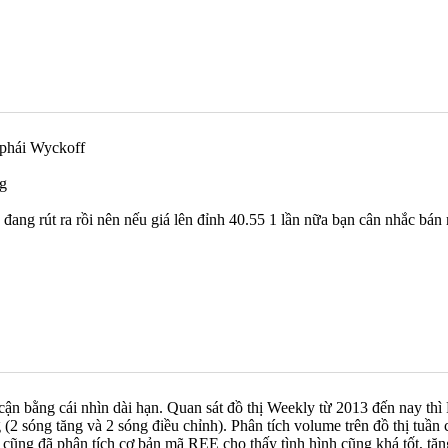
c sự vận động của thị trường thì mọi thứ nó sẽ rõ ràng hơn.
 phái Wyckoff
đang rút ra rồi nên nếu giá lên đỉnh 40.55 1 lần nữa bạn cân nhắc bán 
ận bằng cái nhìn dài hạn. Quan sát đồ thị Weekly từ 2013 đến nay thì
g (2 sóng tăng và 2 sóng điều chỉnh). Phân tích volume trên đồ thị tuầ
cũng đã phân tích cơ bản mã REE cho thấy tình hình cũng khá tốt, tăng