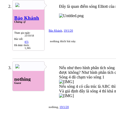
Đây là quan điểm sóng Elliott của
Bảo Khánh
Chứng sỹ
Bảo Khánh
,
19/1/20
Tham gia ngày:
23/10/18
Bài viết:
nothing
thích bài này.
875
Đã được thích:
1,365
Nếu như theo hình phân tích sóng 
được không? Như hình phân tích của
Sóng 4 đã chạm vào sóng 1
nothing
Guest
Nếu sóng 4 có cấu trúc là ABC thì
Và giả định đây là sóng 4 thì khả 
nothing
,
19/1/20