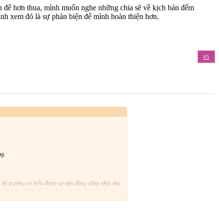
n để hơn thua, mình muốn nghe những chia sẽ về kịch bản đếm
mình xem đó là sự phản biện để mình hoàn thiện hơn.
#5
ng.
g thị trường và hiểu được sự vận động cũng như chu
 sóng chứ đừng nói là nhiều người, dĩ nhiên là sẽ