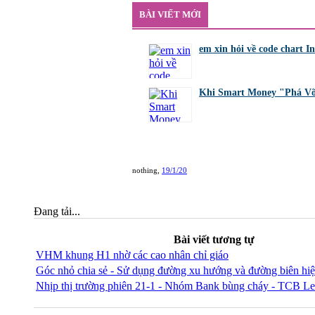
BÀI VIẾT MỚI
em xin hỏi về code chart 
bởi
GiaBao09052000
,
8/7/26 lúc 10:21
Khi Smart Money "Phá Vỡ
bởi
Tuấn Thành
,
19/5/26 lúc 22:32
nothing
,
19/1/20
Đang tải...
Bài viết tương tự
VHM khung H1 nhờ các cao nhân chỉ giáo
Góc nhỏ chia sẻ - Sử dụng đường xu hướng và đường biên hiệ
Nhịp thị trường phiên 21-1 - Nhóm Bank bùng cháy - TCB L