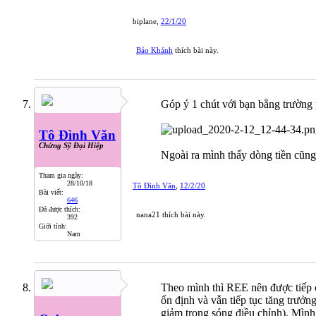
Nên dùng thêm Gann và Wyckoff để hiểu đượ
biplane
,
22/1/20
Bảo Khánh
thích bài này.
Góp ý 1 chút với bạn bằng trường
Tô Đình Văn
Chứng Sỹ Đại Hiệp
Ngoài ra mình thấy dòng tiền cũng 
Tham gia ngày:
28/10/18
Tô Đình Văn
,
12/2/20
Bài viết:
646
Đã được thích:
nana21
thích bài này.
392
Giới tính:
Nam
Theo mình thì REE nên được tiếp c
ổn định và vẫn tiếp tục tăng trưởn
giảm trong sóng điều chỉnh). Mình 