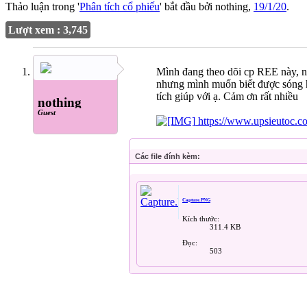
Thảo luận trong '
Phân tích cổ phiếu
' bắt đầu bởi
nothing
,
19/1/20
.
Lượt xem : 3,745
Mình đang theo dõi cp REE này, nh
nhưng mình muốn biết được sóng hi
tích giúp với ạ. Cảm ơn rất nhiều
nothing
Guest
https://www.upsieutoc.c
Các file đính kèm:
Capture.PNG
Kích thước:
311.4 KB
Đọc:
503