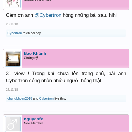
Cám ơn anh
@Cybertron
hóng những bài sau. hihi
23/11/18
Cybertron
thích bài này.
Bảo Khánh
Chứng sỹ
31 view ! Trong khi chưa lên trang chủ, bài anh
Cybertron công nhận nhiều người hóng thật.
23/11/18
chungkhoan2018
and
Cybertron
like this.
nguyenfx
New Member