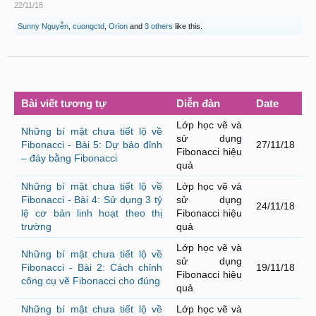
22/11/18
Sunny Nguyễn
,
cuongctd
,
Orion
and
3 others
like this.
Bài viết tương tự
Diễn đàn
Date
Lớp học vẽ và
Những bí mật chưa tiết lộ về
sử dụng
Fibonacci - Bài 5: Dự báo đỉnh
27/11/18
Fibonacci hiệu
– đáy bằng Fibonacci
quả
Những bí mật chưa tiết lộ về
Lớp học vẽ và
Fibonacci - Bài 4: Sử dụng 3 tỷ
sử dụng
24/11/18
lệ cơ bản linh hoạt theo thị
Fibonacci hiệu
trường
quả
Lớp học vẽ và
Những bí mật chưa tiết lộ về
sử dụng
Fibonacci - Bài 2: Cách chỉnh
19/11/18
Fibonacci hiệu
công cụ vẽ Fibonacci cho đúng
quả
Những bí mật chưa tiết lộ về
Lớp học vẽ và