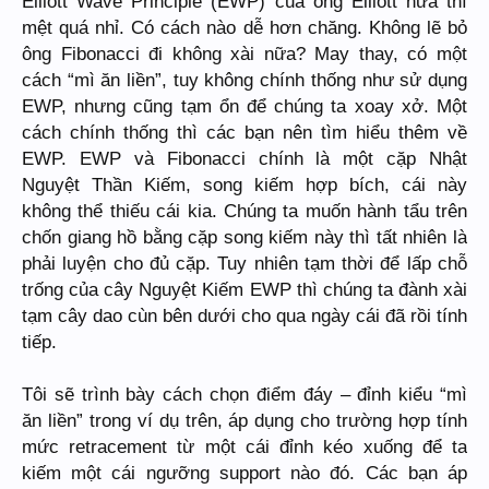
Elliott Wave Principle (EWP) của ông Elliott nữa thì
mệt quá nhỉ. Có cách nào dễ hơn chăng. Không lẽ bỏ
ông Fibonacci đi không xài nữa? May thay, có một
cách “mì ăn liền”, tuy không chính thống như sử dụng
EWP, nhưng cũng tạm ổn để chúng ta xoay xở. Một
cách chính thống thì các bạn nên tìm hiểu thêm về
EWP. EWP và Fibonacci chính là một cặp Nhật
Nguyệt Thần Kiếm, song kiếm hợp bích, cái này
không thể thiếu cái kia. Chúng ta muốn hành tẩu trên
chốn giang hồ bằng cặp song kiếm này thì tất nhiên là
phải luyện cho đủ cặp. Tuy nhiên tạm thời để lấp chỗ
trống của cây Nguyệt Kiếm EWP thì chúng ta đành xài
tạm cây dao cùn bên dưới cho qua ngày cái đã rồi tính
tiếp.
Tôi sẽ trình bày cách chọn điểm đáy – đỉnh kiểu “mì
ăn liền” trong ví dụ trên, áp dụng cho trường hợp tính
mức retracement từ một cái đỉnh kéo xuống để ta
kiếm một cái ngưỡng support nào đó. Các bạn áp