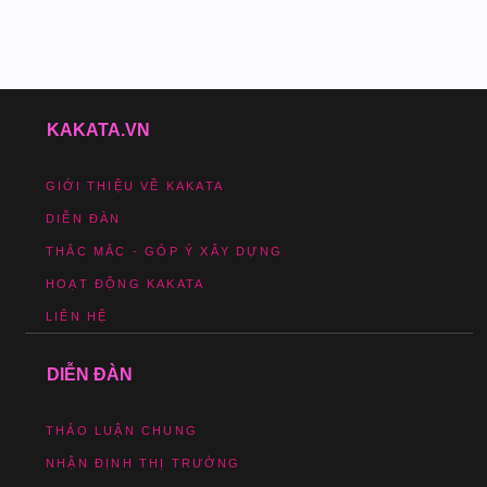
KAKATA.VN
GIỚI THIỆU VỀ KAKATA
DIỄN ĐÀN
THẮC MẮC - GÓP Ý XÂY DỰNG
HOẠT ĐỘNG KAKATA
LIÊN HỆ
DIỄN ĐÀN
THẢO LUẬN CHUNG
NHẬN ĐỊNH THỊ TRƯỜNG