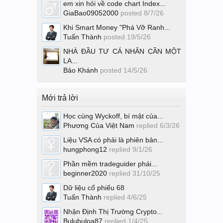
em xin hỏi về code chart Index...
GiaBao09052000
posted
8/7/26
Khi Smart Money "Phá Vỡ Ranh...
Tuấn Thành
posted
19/5/26
NHÀ ĐẦU TƯ CÁ NHÂN CẦN MỘT
LA...
Bảo Khánh
posted
14/5/26
Mới trả lời
Học cùng Wyckoff, bí mật của...
Phương Của Việt Nam
replied
6/3/26
Liệu VSA có phải là phiên bản...
hungphong12
replied
9/1/26
Phần mềm tradeguider phái...
beginner2020
replied
31/10/25
Dữ liệu cổ phiếu 68
Tuấn Thành
replied
4/6/25
Nhận Định Thị Trường Crypto...
Bulubuloa87
replied
1/4/25