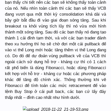
bạn thấy chi tiết nên các bạn sẽ không thấy toàn cảnh
của nó. Nếu nhìn toàn cảnh thì các bạn sẽ thấy VCB
đang vượt qua một thời kỳ consolidation khá dài và
bây giờ bắt đầu đi vào giai đoạn sóng tăng. Sau khi
breakout ra khỏi vùng tích lũy thì nó vừa mới hình
thành một sóng tăng. Sau đó các bạn thấy nó đang tạo
thành 1 cái đỉnh tạm thời, và với các bạn trader đánh
theo xu hướng thì họ sẽ chờ đợi một cái pullback để
vào vị thế Long mới hoặc tăng thêm vị thế Long đang
có. Do đó để dự đoán vùng pullback về của VCB thì
ngoài cách sử dụng hỗ trợ - kháng cự thì có 1 cách
rất phổ biến là dùng Fibonacci, hoặc dùng Fibonacci
kết hợp với hỗ trợ - kháng cự hoặc các phương pháp
khác để tăng độ chính xác. Thông thường khi vẽ
Fibonacci để tính toán các mức retracement để vào
lệnh Buy Stop ở cái pull back, các bạn cứ lấy đáy
thấp nhất – đỉnh cao nhất như hình dưới.