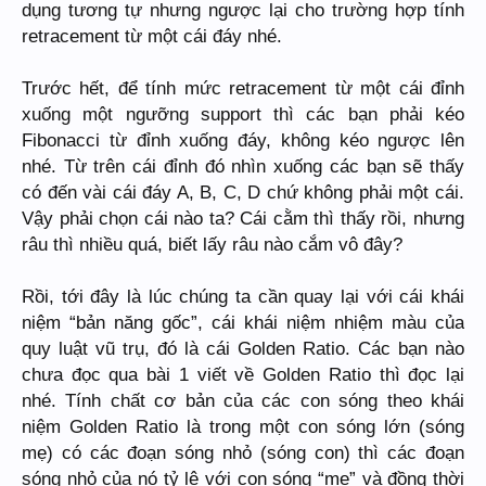
dụng tương tự nhưng ngược lại cho trường hợp tính
retracement từ một cái đáy nhé.
Trước hết, để tính mức retracement từ một cái đỉnh
xuống một ngưỡng support thì các bạn phải kéo
Fibonacci từ đỉnh xuống đáy, không kéo ngược lên
nhé. Từ trên cái đỉnh đó nhìn xuống các bạn sẽ thấy
có đến vài cái đáy A, B, C, D chứ không phải một cái.
Vậy phải chọn cái nào ta? Cái cằm thì thấy rồi, nhưng
râu thì nhiều quá, biết lấy râu nào cắm vô đây?
Rồi, tới đây là lúc chúng ta cần quay lại với cái khái
niệm “bản năng gốc”, cái khái niệm nhiệm màu của
quy luật vũ trụ, đó là cái Golden Ratio. Các bạn nào
chưa đọc qua bài 1 viết về Golden Ratio thì đọc lại
nhé. Tính chất cơ bản của các con sóng theo khái
niệm Golden Ratio là trong một con sóng lớn (sóng
mẹ) có các đoạn sóng nhỏ (sóng con) thì các đoạn
sóng nhỏ của nó tỷ lệ với con sóng “mẹ” và đồng thời