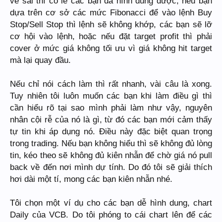
vẽ sai thì có lẽ các bạn đã hình dung được, nếu bạn
dựa trên cơ sở các mức Fibonacci để vào lệnh Buy
Stop/Sell Stop thì lệnh sẽ không khớp, các bạn sẽ lỡ
cơ hội vào lệnh, hoặc nếu đặt target profit thì phải
cover ở mức giá không tối ưu vì giá không hit target
mà lại quay đầu.
Nếu chỉ nói cách làm thì rất nhanh, vài câu là xong.
Tuy nhiên tôi luôn muốn các bạn khi làm điều gì thì
cần hiểu rõ tại sao mình phải làm như vậy, nguyên
nhân cội rễ của nó là gì, từ đó các bạn mới cảm thấy
tự tin khi áp dụng nó. Điều này đặc biệt quan trọng
trong trading. Nếu bạn không hiểu thì sẽ không đủ lòng
tin, kéo theo sẽ không đủ kiên nhẫn để chờ giá nó pull
back về đến nơi mình dự tính. Do đó tôi sẽ giải thích
hơi dài một tí, mong các bạn kiên nhẫn nhé.
Tôi chọn một ví dụ cho các bạn dễ hình dung, chart
Daily của VCB. Do tôi phóng to cái chart lên để các