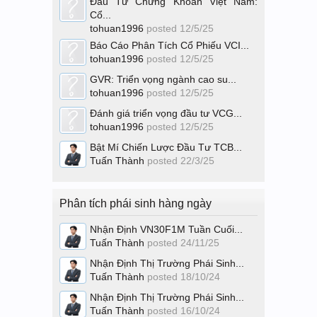
Đầu Tư Chứng Khoán Việt Nam:
Cổ...
tohuan1996
posted
12/5/25
Báo Cáo Phân Tích Cổ Phiếu VCI...
tohuan1996
posted
12/5/25
GVR: Triển vọng ngành cao su...
tohuan1996
posted
12/5/25
Đánh giá triển vọng đầu tư VCG...
tohuan1996
posted
12/5/25
Bật Mí Chiến Lược Đầu Tư TCB...
Tuấn Thành
posted
22/3/25
Phân tích phái sinh hàng ngày
Nhận Định VN30F1M Tuần Cuối...
Tuấn Thành
posted
24/11/25
Nhận Định Thị Trường Phái Sinh...
Tuấn Thành
posted
18/10/24
Nhận Định Thị Trường Phái Sinh...
Tuấn Thành
posted
16/10/24