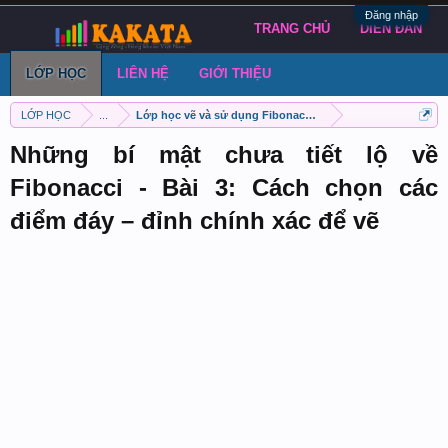
Đăng nhập
TRANG CHỦ
DIỄN ĐÀN
LỚP HỌC
LIÊN HỆ
GIỚI THIỆU
LỚP HỌC
...
Lớp học vẽ và sử dụng Fibonacci hiệu quả
Những bí mật chưa tiết lộ về
Fibonacci - Bài 3: Cách chọn các
điểm đáy – đỉnh chính xác để vẽ