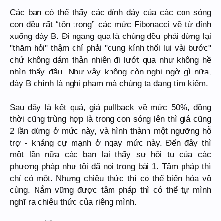
Các bạn có thể thấy các đỉnh đáy của các con sóng
con đều rất “tôn trọng” các mức Fibonacci vẽ từ đỉnh
xuống đáy B. Đi ngang qua là chúng đều phải dừng lại
"thăm hỏi" thậm chí phải "cung kính thối lui vài bước"
chứ không dám thản nhiên đi lướt qua như không hề
nhìn thấy đâu. Như vậy không còn nghi ngờ gì nữa,
đáy B chính là nghi phạm mà chúng ta đang tìm kiếm.
Sau đây là kết quả, giá pullback về mức 50%, đồng
thời cũng trùng hợp là trong con sóng lên thì giá cũng
2 lần dừng ở mức này, và hình thành một ngưỡng hỗ
trợ - kháng cự mạnh ở ngay mức này. Đến đây thì
một lần nữa các bạn lại thấy sự hội tụ của các
phương pháp như tôi đã nói trong bài 1. Tâm pháp thì
chỉ có một. Nhưng chiêu thức thì có thể biến hóa vô
cùng. Nắm vững được tâm pháp thì có thể tự mình
nghĩ ra chiêu thức của riêng mình.