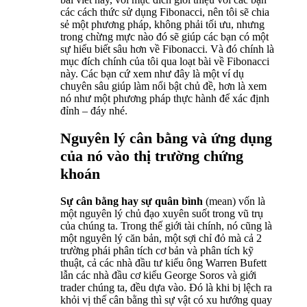
các cách thức sử dụng Fibonacci, nên tôi sẽ chia
sẻ một phương pháp, không phải tối ưu, nhưng
trong chừng mực nào đó sẽ giúp các bạn có một
sự hiểu biết sâu hơn về Fibonacci. Và đó chính là
mục đích chính của tôi qua loạt bài về Fibonacci
này. Các bạn cứ xem như đây là một ví dụ
chuyên sâu giúp làm nổi bật chủ đề, hơn là xem
nó như một phương pháp thực hành để xác định
đỉnh – đáy nhé.
Nguyên lý cân bằng và ứng dụng
của nó vào thị trường chứng
khoán
Sự cân bằng hay sự quân bình
(mean) vốn là
một nguyên lý chủ đạo xuyên suốt trong vũ trụ
của chúng ta. Trong thế giới tài chính, nó cũng là
một nguyên lý căn bản, một sợi chỉ đỏ mà cả 2
trường phái phân tích cơ bản và phân tích kỹ
thuật, cả các nhà đầu tư kiểu ông Warren Bufett
lẫn các nhà đầu cơ kiểu George Soros và giới
trader chúng ta, đều dựa vào. Đó là khi bị lệch ra
khỏi vị thế cân bằng thì sự vật có xu hướng quay