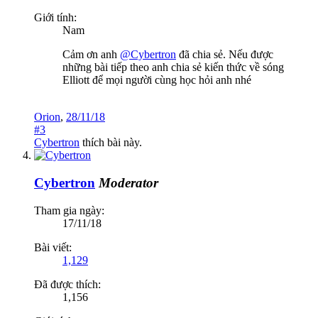
Giới tính:
Nam
Cảm ơn anh
@Cybertron
đã chia sẻ. Nếu được
những bài tiếp theo anh chia sẻ kiến thức về sóng
Elliott để mọi người cùng học hỏi anh nhé
Orion
,
28/11/18
#3
Cybertron
thích bài này.
Cybertron
Moderator
Tham gia ngày:
17/11/18
Bài viết:
1,129
Đã được thích:
1,156