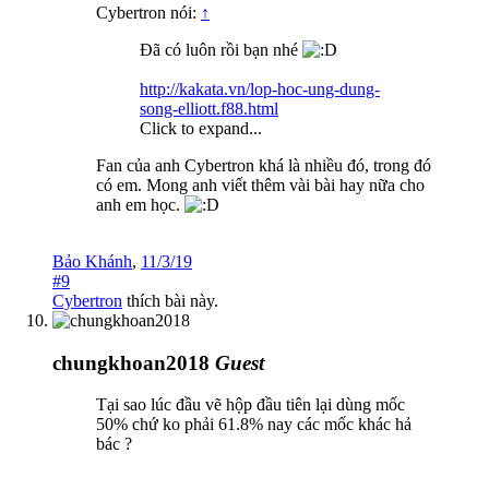
Cybertron nói:
↑
Đã có luôn rồi bạn nhé
http://kakata.vn/lop-hoc-ung-dung-
song-elliott.f88.html
Click to expand...
Fan của anh Cybertron khá là nhiều đó, trong đó
có em. Mong anh viết thêm vài bài hay nữa cho
anh em học.
Bảo Khánh
,
11/3/19
#9
Cybertron
thích bài này.
chungkhoan2018
Guest
Tại sao lúc đầu vẽ hộp đầu tiên lại dùng mốc
50% chứ ko phải 61.8% nay các mốc khác hả
bác ?