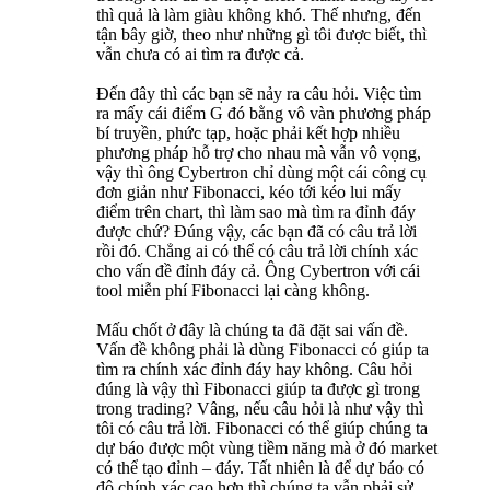
thì quả là làm giàu không khó. Thế nhưng, đến
tận bây giờ, theo như những gì tôi được biết, thì
vẫn chưa có ai tìm ra được cả.
Đến đây thì các bạn sẽ nảy ra câu hỏi. Việc tìm
ra mấy cái điểm G đó bằng vô vàn phương pháp
bí truyền, phức tạp, hoặc phải kết hợp nhiều
phương pháp hỗ trợ cho nhau mà vẫn vô vọng,
vậy thì ông Cybertron chỉ dùng một cái công cụ
đơn giản như Fibonacci, kéo tới kéo lui mấy
điểm trên chart, thì làm sao mà tìm ra đỉnh đáy
được chứ? Đúng vậy, các bạn đã có câu trả lời
rồi đó. Chẳng ai có thể có câu trả lời chính xác
cho vấn đề đỉnh đáy cả. Ông Cybertron với cái
tool miễn phí Fibonacci lại càng không.
Mấu chốt ở đây là chúng ta đã đặt sai vấn đề.
Vấn đề không phải là dùng Fibonacci có giúp ta
tìm ra chính xác đỉnh đáy hay không. Câu hỏi
đúng là vậy thì Fibonacci giúp ta được gì trong
trong trading? Vâng, nếu câu hỏi là như vậy thì
tôi có câu trả lời. Fibonacci có thể giúp chúng ta
dự báo được một vùng tiềm năng mà ở đó market
có thể tạo đỉnh – đáy. Tất nhiên là để dự báo có
độ chính xác cao hơn thì chúng ta vẫn phải sử