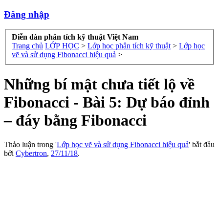
Đăng nhập
Diễn đàn phân tích kỹ thuật Việt Nam
Trang chủ
LỚP HỌC
>
Lớp học phân tích kỹ thuật
>
Lớp học
vẽ và sử dụng Fibonacci hiệu quả
>
Những bí mật chưa tiết lộ về
Fibonacci - Bài 5: Dự báo đỉnh
– đáy bằng Fibonacci
Thảo luận trong '
Lớp học vẽ và sử dụng Fibonacci hiệu quả
' bắt đầu
bởi
Cybertron
,
27/11/18
.