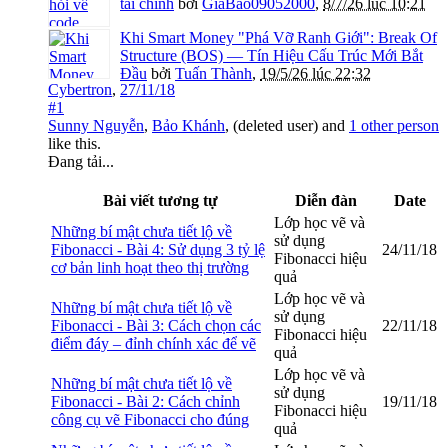
tài chính
bởi
GiaBao09052000
,
8/7/26 lúc 10:21
Khi Smart Money "Phá Vỡ Ranh Giới": Break Of
Structure (BOS) — Tín Hiệu Cấu Trúc Mới Bắt
Đầu
bởi
Tuấn Thành
,
19/5/26 lúc 22:32
Cybertron
,
27/11/18
#1
Sunny Nguyễn
,
Bảo Khánh
,
(deleted user)
and
1 other person
like this.
Đang tải...
Bài viết tương tự
Diễn đàn
Date
Lớp học vẽ và
Những bí mật chưa tiết lộ về
sử dụng
Fibonacci - Bài 4: Sử dụng 3 tỷ lệ
24/11/18
Fibonacci hiệu
cơ bản linh hoạt theo thị trường
quả
Lớp học vẽ và
Những bí mật chưa tiết lộ về
sử dụng
Fibonacci - Bài 3: Cách chọn các
22/11/18
Fibonacci hiệu
điểm đáy – đỉnh chính xác để vẽ
quả
Lớp học vẽ và
Những bí mật chưa tiết lộ về
sử dụng
Fibonacci - Bài 2: Cách chỉnh
19/11/18
Fibonacci hiệu
công cụ vẽ Fibonacci cho đúng
quả