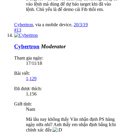
vào lệnh mà dùng để dự báo target khi đã vào
lệnh. Chủ yếu là để demo cái Fib thôi em.
Cybertron
,
via
a mobile device
,
20/3/19
#13
Cybertron
Moderator
Tham gia ngày:
17/11/18
Bài viết:
1,129
Đã được thích:
1,156
Giới tính:
Nam
Mà lâu nay không thấy Văn nhận định PS hàng
ngày nữa nhỉ? Anh thấy em nhận định bằng Ichi
chính xác đấy.