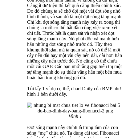
Càng ít dữ kiện thì kết quả càng thiếu chính xác.
Do đó chúng ta sẽ chờ đợi một vài đợt sóng nhỏ
hình thành, và sau đó là một đợt sóng tăng mạnh.
Chỉ khi đợt sóng tăng mạnh này xảy ra xong thì
chúng ta mới có thể bắt đầu công việc xem xét
chi tiết. Trước hết là quan sát và nhận xét đợt
sóng tăng mạnh này. Nó phải dốc và mạnh hơn
hẳn những đợt sóng nhỏ trước đó. Tùy theo
khung thời gian mà ta quan sát, nó có thể là một
cây nến dài hay một vài cây nến dài, dài hơn hẳn
những cây nến trước đó. Nó cũng có thể chứa
một cái GAP. Các bạn nhớ rằng gap biểu thị một
sự tăng mạnh do sự thiếu vắng hẳn một bên mua
hoặc bán trong khoảng giá đó.
Tôi lấy 1 ví dụ cụ thể, chart Daily của BMP như
hình 1 bên dưới đây.
Hình 1
Đợt sóng mạnh này chính là trung tâm của con
sóng “mẹ” chứa nó. Ta dùng cái tool Fibonacci