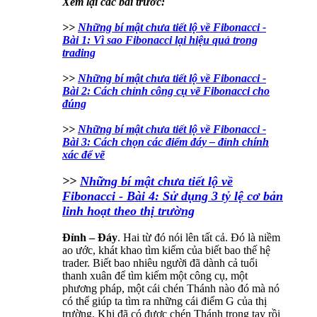
Xem lại các bài trước:
>>
Những bí mật chưa tiết lộ về Fibonacci -
Bài 1: Vì sao Fibonacci lại hiệu quả trong
trading
>>
Những bí mật chưa tiết lộ về Fibonacci -
Bài 2: Cách chỉnh công cụ vẽ Fibonacci cho
đúng
>>
Những bí mật chưa tiết lộ về Fibonacci -
Bài 3: Cách chọn các điểm đáy – đỉnh chính
xác để vẽ
>>
Những bí mật chưa tiết lộ về
Fibonacci - Bài 4: Sử dụng 3 tỷ lệ cơ bản
linh hoạt theo thị trường
Đỉnh – Đáy
. Hai từ đó nói lên tất cả. Đó là niềm
ao ước, khát khao tìm kiếm của biết bao thế hệ
trader. Biết bao nhiêu người đã dành cả tuổi
thanh xuân để tìm kiếm một công cụ, một
phương pháp, một cái chén Thánh nào đó mà nó
có thể giúp ta tìm ra những cái điểm G của thị
trường. Khi đã có được chén Thánh trong tay rồi