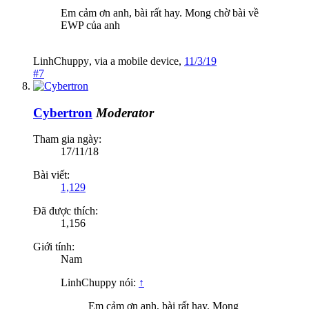
Em cảm ơn anh, bài rất hay. Mong chờ bài về
EWP của anh
LinhChuppy
,
via
a mobile device
,
11/3/19
#7
Cybertron
Moderator
Tham gia ngày:
17/11/18
Bài viết:
1,129
Đã được thích:
1,156
Giới tính:
Nam
LinhChuppy nói:
↑
Em cảm ơn anh, bài rất hay. Mong