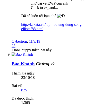
chờ bài về EWP của anh
Click to expand...
Đã có luôn rồi bạn nhé
http://kakata.vn/lop-hoc-ung-dung-song-
elliott.f88.html
Cybertron
,
11/3/19
#8
LinhChuppy
thích bài này.
Bảo Khánh
Chứng sỹ
Tham gia ngày:
23/10/18
Bài viết:
875
Đã được thích:
1,365