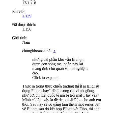
17/11/18
Bài viết:
1,129
Đã được thích:
1,156
Giới tính:
Nam
chungkhoanso nói:
↑
nhưng cái phần khó vẫn là chọn
được con sóng mẹ, phần này lại
mang tính chủ quan và trải nghiệm
cao.
Click to expand...
Thực ra trong thực chiến trading thì ít ai lại đi sử
dụng Fibo "chay" để đo sóng cả, vì nó giống
như bơi thi giải quốc tế mà bị trói mất 1 tay vậy.
Mình cố làm vậy là để demo cái Fibo cho anh em
thôi. Sau này sẽ cố gắng làm thêm một series bài
về Elliott, sau đó kết hợp Elliott với Fibo, thì anh