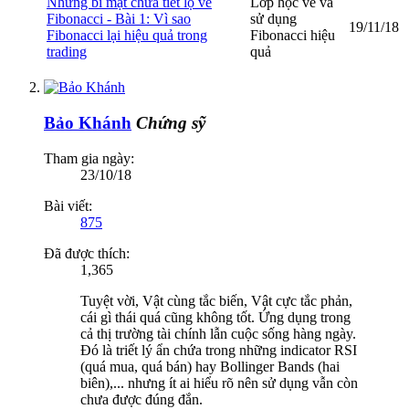
Những bí mật chưa tiết lộ về
Lớp học vẽ và
Fibonacci - Bài 1: Vì sao
sử dụng
19/11/18
Fibonacci lại hiệu quả trong
Fibonacci hiệu
trading
quả
Bảo Khánh
Chứng sỹ
Tham gia ngày:
23/10/18
Bài viết:
875
Đã được thích:
1,365
Tuyệt vời, Vật cùng tắc biến, Vật cực tắc phản,
cái gì thái quá cũng không tốt. Ứng dụng trong
cả thị trường tài chính lẫn cuộc sống hàng ngày.
Đó là triết lý ẩn chứa trong những indicator RSI
(quá mua, quá bán) hay Bollinger Bands (hai
biên),... nhưng ít ai hiểu rõ nên sử dụng vẫn còn
chưa được đúng đắn.