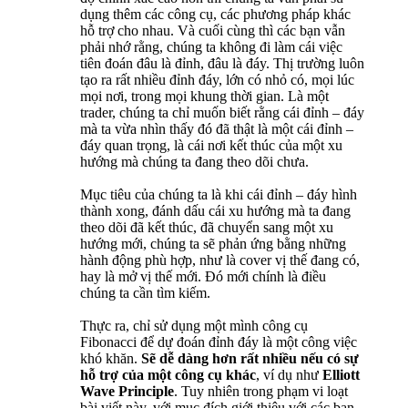
dụng thêm các công cụ, các phương pháp khác
hỗ trợ cho nhau. Và cuối cùng thì các bạn vẫn
phải nhớ rằng, chúng ta không đi làm cái việc
tiên đoán đâu là đỉnh, đâu là đáy. Thị trường luôn
tạo ra rất nhiều đỉnh đáy, lớn có nhỏ có, mọi lúc
mọi nơi, trong mọi khung thời gian. Là một
trader, chúng ta chỉ muốn biết rằng cái đỉnh – đáy
mà ta vừa nhìn thấy đó đã thật là một cái đỉnh –
đáy quan trọng, là cái nơi kết thúc của một xu
hướng mà chúng ta đang theo dõi chưa.
Mục tiêu của chúng ta là khi cái đỉnh – đáy hình
thành xong, đánh dấu cái xu hướng mà ta đang
theo dõi đã kết thúc, đã chuyển sang một xu
hướng mới, chúng ta sẽ phản ứng bằng những
hành động phù hợp, như là cover vị thế đang có,
hay là mở vị thế mới. Đó mới chính là điều
chúng ta cần tìm kiếm.
Thực ra, chỉ sử dụng một mình công cụ
Fibonacci để dự đoán đỉnh đáy là một công việc
khó khăn.
Sẽ dễ dàng hơn rất nhiều nếu có sự
hỗ trợ của một công cụ khác
, ví dụ như
Elliott
Wave Principle
. Tuy nhiên trong phạm vi loạt
bài viết này, với mục đích giới thiệu với các bạn