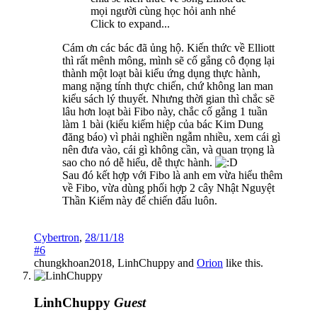
mọi người cùng học hỏi anh nhé
Click to expand...
Cám ơn các bác đã ủng hộ. Kiến thức về Elliott
thì rất mênh mông, mình sẽ cố gắng cô đọng lại
thành một loạt bài kiểu ứng dụng thực hành,
mang nặng tính thực chiến, chứ không lan man
kiểu sách lý thuyết. Nhưng thời gian thì chắc sẽ
lâu hơn loạt bài Fibo này, chắc cố gắng 1 tuần
làm 1 bài (kiểu kiếm hiệp của bác Kim Dung
đăng báo) vì phải nghiền ngẫm nhiều, xem cái gì
nên đưa vào, cái gì không cần, và quan trọng là
sao cho nó dễ hiểu, dễ thực hành.
Sau đó kết hợp với Fibo là anh em vừa hiểu thêm
về Fibo, vừa dùng phối hợp 2 cây Nhật Nguyệt
Thần Kiếm này để chiến đấu luôn.
Cybertron
,
28/11/18
#6
chungkhoan2018
,
LinhChuppy
and
Orion
like this.
LinhChuppy
Guest