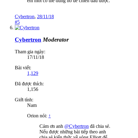
em mới có thể dùng nó để chiến đấu được.
Cybertron
,
28/11/18
#5
Cybertron
Moderator
Tham gia ngày:
17/11/18
Bài viết:
1,129
Đã được thích:
1,156
Giới tính:
Nam
Orion nói:
↑
Cảm ơn anh
@Cybertron
đã chia sẻ.
Nếu được những bài tiếp theo anh
chia sẻ kiến thức về sóng Elliott để