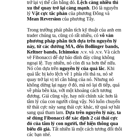
trở lại vị thế cân bằng đó.
Lệch càng nhiều thì
xu thế quay trở lại càng mạnh
. Đó là nguyên
lý
Vật cực tắc phản
của phương Đông và
Mean Reversion
của phương Tây.
Trong trường phái phân tích kỹ thuật của anh em
trader chúng ta, cũng có rất nhiều, có
vô vàn
phương pháp phân tích dựa trên nguyên lý
này, từ các đường MA, đến Bollinger bands,
Keltner bands, Ichimoku
.v.v. và .v.v. Và cách
vẽ Fibonacci để dự báo đỉnh đáy cũng không
ngoại lệ. Tuy nhiên, nó còn đi xa hơn thế nữa.
Nó còn dựa trên
nguyên lý của quả lắc
. Khi
quả lắc bị kéo lệch về 1 phía rồi thả ra, nó sẽ
quay trở lại vị trí cân bằng của nó. Nhưng nó
không dừng lại ngay ở đó, mà nó lại đi tiếp, quá
về phía bên kia, với một khoảng cách tương
đương. Giá cũng vậy, hay nói chính xác hơn là
tâm lý của con người cũng vậy. Nó luôn chuyển
từ thái cực này sang thái cực khác, từ quá sợ hãi
sang quá tham lam.
Dựa trên nguyên lý này, ta
sẽ dùng Fibonacci để xác định 2 cái thái cực
đó của tâm lý con người, thể hiện thông qua
biểu đồ giá.
Tất nhiên là một cách tương đối thôi
các bạn nhé.