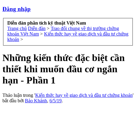
Đăng nhập
Diễn đàn phân tích kỹ thuật Việt Nam
Trang chủ
Diễn đàn
>
Trao đổi chung về thị trường chứng
khoán Việt Nam
>
Kiến thức hay về giao dịch và đầu tư chứng
khoán
>
Những kiến thức đặc biệt cần
thiết khi muốn đầu cơ ngắn
hạn - Phần 1
Thảo luận trong '
Kiến thức hay về giao dịch và đầu tư chứng khoán
'
bắt đầu bởi
Bảo Khánh
,
6/5/19
.