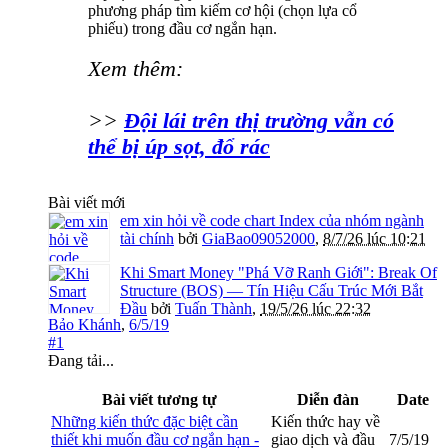
phương pháp tìm kiếm cơ hội (chọn lựa cổ
phiếu) trong đầu cơ ngắn hạn.
Xem thêm:
>>
Đội lái trên thị trường vẫn có
thể bị úp sọt, đổ rác
Bài viết mới
em xin hỏi về code chart Index của nhóm ngành
tài chính
bởi
GiaBao09052000
,
8/7/26 lúc 10:21
Khi Smart Money "Phá Vỡ Ranh Giới": Break Of
Structure (BOS) — Tín Hiệu Cấu Trúc Mới Bắt
Đầu
bởi
Tuấn Thành
,
19/5/26 lúc 22:32
Bảo Khánh
,
6/5/19
#1
Đang tải...
Bài viết tương tự
Diễn đàn
Date
Những kiến thức đặc biệt cần
Kiến thức hay về
thiết khi muốn đầu cơ ngắn hạn -
giao dịch và đầu
7/5/19