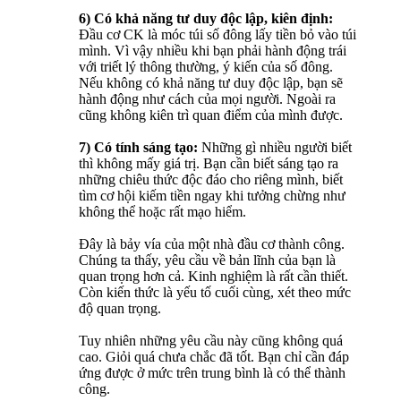
6) Có khả năng tư duy độc lập, kiên định:
Đầu cơ CK là móc túi số đông lấy tiền bỏ vào túi
mình. Vì vậy nhiều khi bạn phải hành động trái
với triết lý thông thường, ý kiến của số đông.
Nếu không có khả năng tư duy độc lập, bạn sẽ
hành động như cách của mọi người. Ngoài ra
cũng không kiên trì quan điểm của mình được.
7) Có tính sáng tạo:
Những gì nhiều người biết
thì không mấy giá trị. Bạn cần biết sáng tạo ra
những chiêu thức độc đáo cho riêng mình, biết
tìm cơ hội kiếm tiền ngay khi tưởng chừng như
không thể hoặc rất mạo hiểm.
Đây là bảy vía của một nhà đầu cơ thành công.
Chúng ta thấy, yêu cầu về bản lĩnh của bạn là
quan trọng hơn cả. Kinh nghiệm là rất cần thiết.
Còn kiến thức là yếu tố cuối cùng, xét theo mức
độ quan trọng.
Tuy nhiên những yêu cầu này cũng không quá
cao. Giỏi quá chưa chắc đã tốt. Bạn chỉ cần đáp
ứng được ở mức trên trung bình là có thể thành
công.