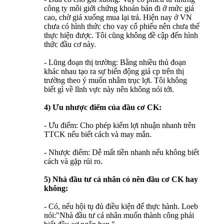
công ty môi giới chứng khoán bán đi ở mức giá
cao, chờ giá xuống mua lại trả. Hiện nay ở VN
chưa có hình thức cho vay cổ phiếu nên chưa thế
thực hiện được. Tôi cũng không đề cập đến hình
thức đầu cơ này.
- Lũng đoạn thị trường: Bằng nhiều thủ đoạn
khác nhau tạo ra sự biến động giá cp trên thị
trường theo ý muốn nhằm trục lợi. Tôi không
biết gì về lĩnh vực này nên không nói tới.
4) Ưu nhược điểm của đầu cơ CK:
- Ưu điểm: Cho phép kiếm lợi nhuận nhanh trên
TTCK nếu biết cách và may mắn.
- Nhược điểm: Dễ mất tiền nhanh nếu không biết
cách và gặp rủi ro.
5) Nhà đầu tư cá nhân có nên đầu cơ CK hay
không:
- Có, nếu hội tụ đủ điều kiện để thực hành. Loeb
nói:"Nhà đầu tư cá nhân muốn thành công phải