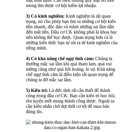
luật nhất định. Cần hiểu những quy luật đó mới
mong tìm được cơ hội kiếm lợi nhuận.
3) Có kinh nghiêm:
Kinh nghiệm là rất quan
trọng, nó cho phép bạn tìm ra những cơ hội kiến
tiền nhanh, độc đáo và tránh những sai lầm dẫn
đến mất tiền. Đầu cơ CK không phải là khoa học
nên không thể học được. Quan trọng hơn cả là
những kiến thức bạn tự rút ra từ kinh nghiệm của
riêng mình.
4) Có khả năng chế ngự tình cảm:
Chúng ta
thường mắc sai lầm khi quá tham lam, quá vui
mừng cũng như quá hổt hoảng, lo sợ. Khả năng
chế ngự tình cảm là điều kiện rất quan trọng để
chúng ta đỡ mắc sai lầm.
5) Kiên trì:
Là đức tính rất cần thiết để thành
công trong đầu cơ CK. Bạn cần kiên trì học hỏi,
rèn luyện mới mong thành công được. Ngoài ra
cần kiên nhẫn chờ đợi thời cơ tốt để mua bán
đúng lúc.