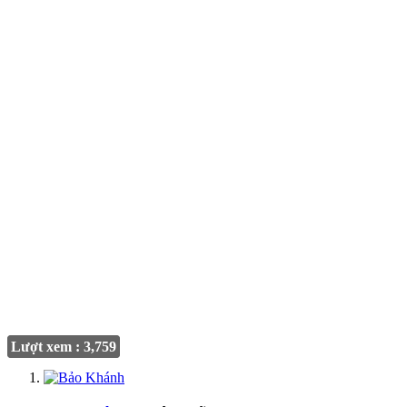
Lượt xem : 3,759