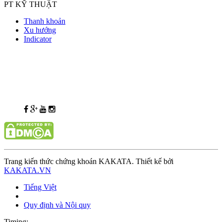
PT KỸ THUẬT
Thanh khoản
Xu hướng
Indicator
Trang kiến thức chứng khoán KAKATA. Thiết kế bởi
KAKATA.VN
Tiếng Việt
Quy định và Nội quy
Timing: