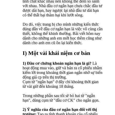
tính chất khác nhau nên không thể đem so sánh
với nhau. Nhà đầu cơ ngắn hạn chưa chắc đầu tư
được dài hạn, hay ngược lại nhà đầu tư dài hạn
có thể thất bại thảm hại khi lướt sóng.
Do đó, việc trang bị cho mình những kiến thức
đúng đắn về đầu cơ ngắn hạn là việc vô cùng cần
thiết, không thể khinh thường. Bài viết hôm nay
dành cho những anh em mới học thêm cũng như
dành cho anh em cũ ôn lại kiến thức.
I) Một vài khái niệm cơ bản
1) Đầu cơ chứng khoán ngắn hạn là gì?
Là
hoạt động mua vào, giữ và bán ra cổ phiếu nhằm
kiếm lời trong khoảng thời gian ngắn nhờ sự biến
động giá cp trên thị trường.
Cụm từ "ngắn hạn" ở đây chỉ khoảng thời gian
từ vài giờ đến khoảng 18 tháng.
Trong những phần sau tôi sẽ bỏ hai từ "ngắn
hạn", dùng cụm từ "đầu cơ CK" cho ngắn gọn.
2) Ý nghĩa của đầu cơ ngắn hạn đối với thị
trường:
Tạo ra tính thanh khoản của cổ phiếu.