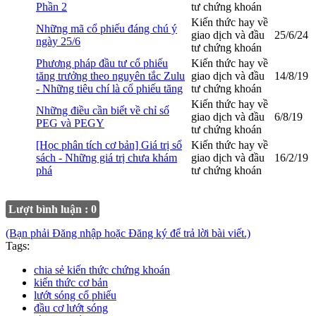
Phần 2
tư chứng khoán
Kiến thức hay về
Những mã cổ phiếu đáng chú ý
giao dịch và đầu
25/6/24
ngày 25/6
tư chứng khoán
Phương pháp đầu tư cổ phiếu
Kiến thức hay về
tăng trưởng theo nguyên tắc Zulu
giao dịch và đầu
14/8/19
- Những tiêu chí là cổ phiếu tăng
tư chứng khoán
Kiến thức hay về
Những điều cần biết về chỉ số
giao dịch và đầu
6/8/19
PEG và PEGY
tư chứng khoán
[Học phân tích cơ bản] Giá trị sổ
Kiến thức hay về
sách - Những giá trị chưa khám
giao dịch và đầu
16/2/19
phá
tư chứng khoán
Lượt bình luận : 0
(Bạn phải Đăng nhập hoặc Đăng ký để trả lời bài viết.)
Tags:
chia sẻ kiến thức chứng khoán
kiến thức cơ bản
lướt sóng cổ phiếu
đầu cơ lướt sóng