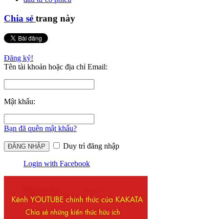
Chia sẻ
trang này
Đăng ký!
Tên tài khoản hoặc địa chỉ Email:
Mật khẩu:
Bạn đã quên mật khẩu?
Duy trì đăng nhập
Login with Facebook