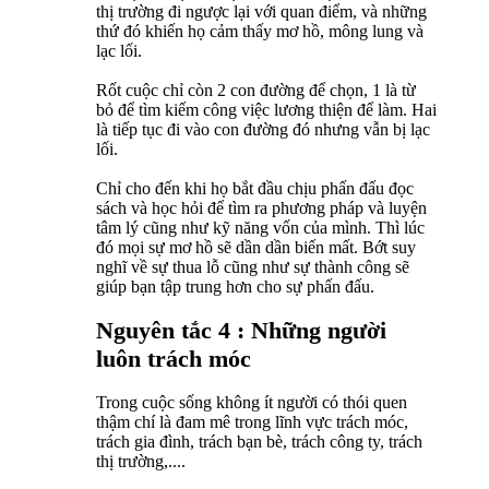
thị trường đi ngược lại với quan điểm, và những
thứ đó khiến họ cảm thấy mơ hồ, mông lung và
lạc lối.
Rốt cuộc chỉ còn 2 con đường để chọn, 1 là từ
bỏ để tìm kiếm công việc lương thiện để làm. Hai
là tiếp tục đi vào con đường đó nhưng vẫn bị lạc
lối.
Chỉ cho đến khi họ bắt đầu chịu phấn đấu đọc
sách và học hỏi để tìm ra phương pháp và luyện
tâm lý cũng như kỹ năng vốn của mình. Thì lúc
đó mọi sự mơ hồ sẽ dần dần biến mất. Bớt suy
nghĩ về sự thua lỗ cũng như sự thành công sẽ
giúp bạn tập trung hơn cho sự phấn đấu.
Nguyên tắc 4 : Những người
luôn trách móc
Trong cuộc sống không ít người có thói quen
thậm chí là đam mê trong lĩnh vực trách móc,
trách gia đình, trách bạn bè, trách công ty, trách
thị trường,....