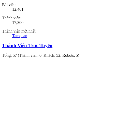
Bài viết:
12,461
Thành viên:
17,300
Thành viên mới nhất:
Tamquan
Thành Viên Trực Tuyến
Tổng: 57 (Thành viên: 0, Khách: 52, Robots: 5)