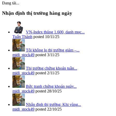
Đang tải...
Nhận định thị trường hàng ngày
VN-Index thủng 1.600, danh mục...
Tuấn Thành
posted
10/11/25
Tôi không lo thị trường giảm –...
midi_stock49
posted
3/11/25
Thị trường chứng khoán tuần...
midi_stock49
posted
2/11/25
Bức tranh chứng khoán ngày...
midi_stock49
posted
28/10/25
Nhận định thị trường: Khi vùng...
midi_stock49
posted
22/10/25