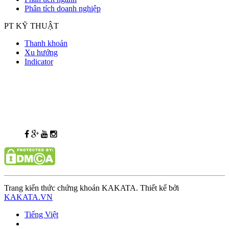
Phân tích doanh nghiệp
PT KỸ THUẬT
Thanh khoản
Xu hướng
Indicator
Trang kiến thức chứng khoán KAKATA. Thiết kế bởi
KAKATA.VN
Tiếng Việt