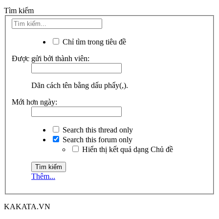
Tìm kiếm
Chỉ tìm trong tiêu đề
Được gửi bởi thành viên:
Dãn cách tên bằng dấu phẩy(,).
Mới hơn ngày:
Search this thread only
Search this forum only
Hiển thị kết quả dạng Chủ đề
Thêm...
KAKATA.VN