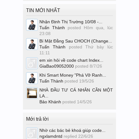
TIN MỚI NHẤT
Nhận Định Thị Trường 10/08 -...
Tuấn Thành
posted
Hôm qua, lúc
23:08
Bí Mật Đằng Sau CHOCH (Change...
Tuấn Thành
posted
Thứ bảy lúc
11:11
em xin hỏi về code chart Index...
GiaBao09052000
posted
8/7/26
Khi Smart Money "Phá Vỡ Ranh...
Tuấn Thành
posted
19/5/26
NHÀ ĐẦU TƯ CÁ NHÂN CẦN MỘT
LA...
Bảo Khánh
posted
14/5/26
Mới trả lời
Nhờ các bác bẻ khoá giúp code...
ngxlamdntd
replied
22/6/26