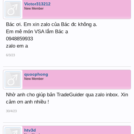
Victor313212
New Member
Bác ơi. Em xin zalo của Bác đc không ạ.
Em mê món VSA lắm Bác ạ
0948859933
zalo em a
6/3/23
quocphong
New Member
Nhờ anh cho giúp bản TradeGuider qua zalo inbox. Xin
cảm ơn anh nhiều !
30/4/23
htv3d