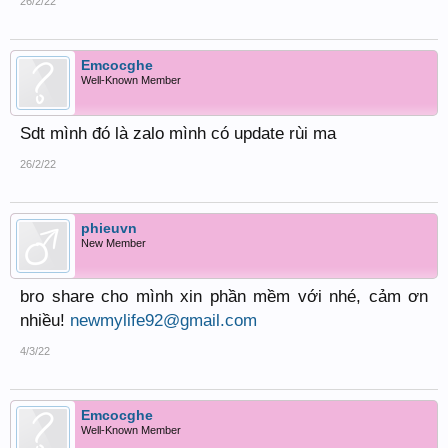
26/2/22
Emcocghe
Well-Known Member
Sdt mình đó là zalo mình có update rùi ma
26/2/22
phieuvn
New Member
bro share cho mình xin phần mềm với nhé, cảm ơn
nhiều!
newmylife92@gmail.com
4/3/22
Emcocghe
Well-Known Member