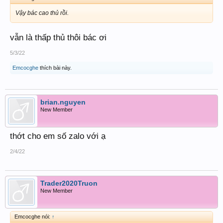
Vậy bác cao thủ rồi.
vẫn là thấp thủ thôi bác ơi
5/3/22
Emcocghe
thích bài này.
brian.nguyen
New Member
thớt cho em số zalo với ạ
2/4/22
Trader2020Truon
New Member
Emcocghe nói:
↑