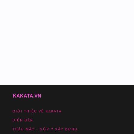
KAKATA.VN
GIỚI THIỆU VỀ KAKATA
DIỄN ĐÀN
THẮC MẮC - GÓP Ý XÂY DỰNG