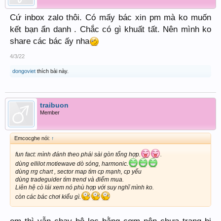
Cứ inbox zalo thôi. Có mấy bác xin pm mà ko muốn
kết bạn ẩn danh . Chắc có gì khuất tất. Nên mình ko
share các bác ấy nha
4/3/22
dongoviet
thích bài này.
traibuon
Member
Emcocghe nói:
↑
fun fact: mình đánh theo phái sài gòn tổng hợp.
.
dùng ellilot motiewave dò sóng, harmonic.
dùng rrg chart , sector map tìm cp mạnh, cp yếu
dùng tradeguider tìm trend và điểm mua.
Liên hệ cò lái xem nó phù hợp với suy nghĩ mình ko.
còn các bác chơi kiểu gì.