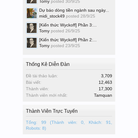
Tomy
posted
30/9/25
Dự báo dòng tiền ngành sau ngày...
midi_stock49
posted
28/9/25
[Kiến thức Wyckoff] Phần 3:...
Tomy
posted
26/9/25
[Kiến thức Wyckoff] Phần 2:...
Tomy
posted
23/9/25
Thống Kê Diễn Đàn
Đề tài thảo luận:
3,709
Bài viết:
12,463
Thành viên:
17,300
Thành viên mới nhất:
Tamquan
Thành Viên Trực Tuyến
Tổng: 99 (Thành viên: 0, Khách: 91,
Robots: 8)