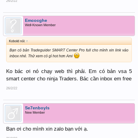
26/2/22
Emcocghe
Well-Known Member
Kobold nói:
↑
Bạn có bản Tradeguider SMART Center Pro full cho mình xin link vào
inbox nhé. Thử xem có gì hot hơn Ami
Ko bác ơi nó chạy web thì phải. Em có bản vsa 5
smart center cho ninja Traders. Bác cần inbox em free
26/2/22
Se7enboyls
New Member
Bạn ơi cho mình xin zalo bạn với ạ.