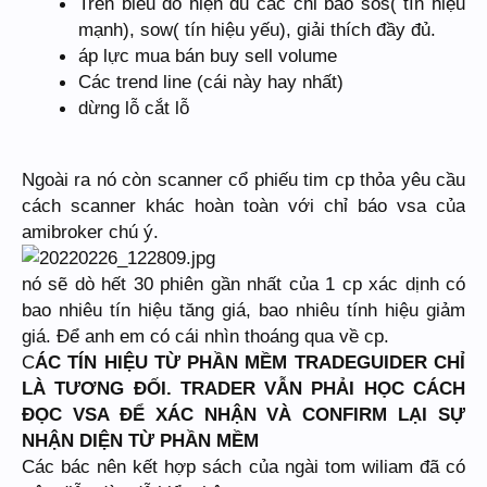
Trên biểu đồ hiện đủ các chỉ báo sos( tín hiệu
mạnh), sow( tín hiệu yếu), giải thích đầy đủ.
áp lực mua bán buy sell volume
Các trend line (cái này hay nhất)
dừng lỗ cắt lỗ
Ngoài ra nó còn scanner cổ phiếu tim cp thỏa yêu cầu
cách scanner khác hoàn toàn với chỉ báo vsa của
amibroker chú ý.
nó sẽ dò hết 30 phiên gần nhất của 1 cp xác dịnh có
bao nhiêu tín hiệu tăng giá, bao nhiêu tính hiệu giảm
giá. Để anh em có cái nhìn thoáng qua về cp.
C
ÁC TÍN HIỆU TỪ PHẦN MỀM TRADEGUIDER CHỈ
LÀ TƯƠNG ĐỐI. TRADER VẪN PHẢI HỌC CÁCH
ĐỌC VSA ĐỂ XÁC NHẬN VÀ CONFIRM LẠI SỰ
NHẬN DIỆN TỪ PHẦN MỀM
Các bác nên kết hợp sách của ngài tom wiliam đã có