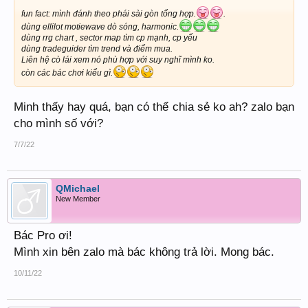
fun fact: mình đánh theo phái sài gòn tổng hợp.
.
dùng ellilot motiewave dò sóng, harmonic.
dùng rrg chart , sector map tìm cp mạnh, cp yếu
dùng tradeguider tìm trend và điểm mua.
Liên hệ cò lái xem nó phù hợp với suy nghĩ mình ko.
còn các bác chơi kiểu gì.
Minh thấy hay quá, bạn có thể chia sẻ ko ah? zalo bạn
cho mình số với?
7/7/22
QMichael
New Member
Bác Pro ơi!
Mình xin bên zalo mà bác không trả lời. Mong bác.
10/11/22