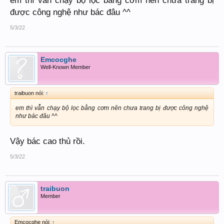
em thì vẫn chạy bộ lọc bằng cơm nên chưa trang bị
được công nghệ như bác đâu ^^
5/3/22
Emcocghe
Well-Known Member
traibuon nói:
↑
em thì vẫn chạy bộ lọc bằng cơm nên chưa trang bị được công nghệ
như bác đâu ^^
Vậy bác cao thủ rồi.
5/3/22
traibuon
Member
Emcocghe nói:
↑