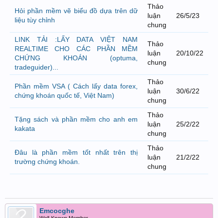
Thảo
Hỏi phần mềm vẽ biểu đồ dựa trên dữ
luận
26/5/23
liệu tùy chỉnh
chung
LINK TẢI :LẤY DATA VIỆT NAM
Thảo
REALTIME CHO CÁC PHẦN MỀM
luận
20/10/22
CHỨNG KHOÁN (optuma,
chung
tradeguider)...
Thảo
Phần mềm VSA ( Cách lấy data forex,
luận
30/6/22
chứng khoán quốc tế, Việt Nam)
chung
Thảo
Tặng sách và phần mềm cho anh em
luận
25/2/22
kakata
chung
Thảo
Đâu là phần mềm tốt nhất trên thị
luận
21/2/22
trường chứng khoán.
chung
Emcocghe
Well-Known Member