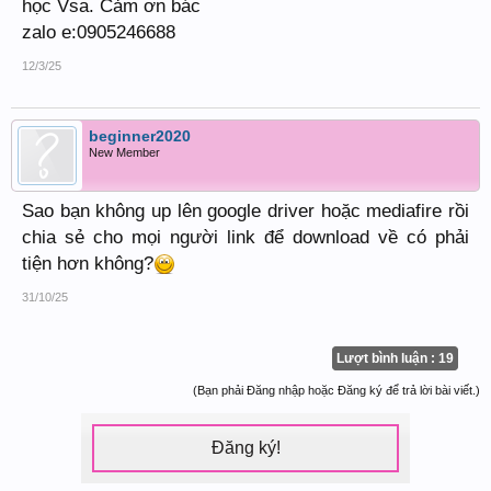
học Vsa. Cảm ơn bác
zalo e:0905246688
12/3/25
beginner2020
New Member
Sao bạn không up lên google driver hoặc mediafire rồi
chia sẻ cho mọi người link để download về có phải
tiện hơn không?
31/10/25
Lượt bình luận : 19
(Bạn phải Đăng nhập hoặc Đăng ký để trả lời bài viết.)
Đăng ký!