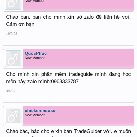
New Member
Chào bạn, bạn cho mình xin số zalo để liên hệ với.
Cảm ơn bạn
19/9/23
QuocPhuc
New Member
Cho mình xin phần mềm tradeguide mình đang học
môn này zalo mình:0963333787
4/6/24
chickenmouse
New Member
Chào bác, bác cho e xin bản TradeGuider với. e muốn