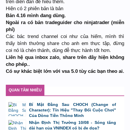
trên diễn đàn đễ hiểu thêm.
Hiện có 2 phiên bản là bản
Bản 4.16 mình đang dùng.
Ngoài ra có bản tradeguider cho ninjatrader (miễn
phí)
Các bác trend channel coi như của hiếm, mình thì
thấy bình thường share cho anh em thực tập, đừng
coi nó là chén thánh, dùng đễ thực hành tốt hơn.
Liên hệ qua inbox zalo, share trên đây hiện không
cho phép..
Có sự khác biệt lớn với vsa 5.0 tùy các bạn theo ai.
QUAN TÂM NHIỀU
Bí Mật Đằng Sau CHOCH (Change of
Character): Tín Hiệu "Thay Đổi Cuộc Chơi"
Của Dòng Tiền Thông Minh
bởi
Tuấn Thành
,
8/8/26 lúc 11:11
Nhận Định Thị Trường 10/08 - Sóng tăng
dài hạn của VNINDEX có bị đe dọa?