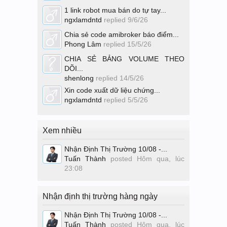
1 link robot mua bán do tự tay...
ngxlamdntd
replied
9/6/26
Chia sẻ code amibroker báo điểm...
Phong Lâm
replied
15/5/26
CHIA SẺ BẢNG VOLUME THEO
DÕI...
shenlong
replied
14/5/26
Xin code xuất dữ liệu chứng...
ngxlamdntd
replied
5/5/26
Xem nhiều
Nhận Định Thị Trường 10/08 -...
Tuấn Thành
posted
Hôm qua, lúc
23:08
Nhận định thị trường hàng ngày
Nhận Định Thị Trường 10/08 -...
Tuấn Thành
posted
Hôm qua, lúc