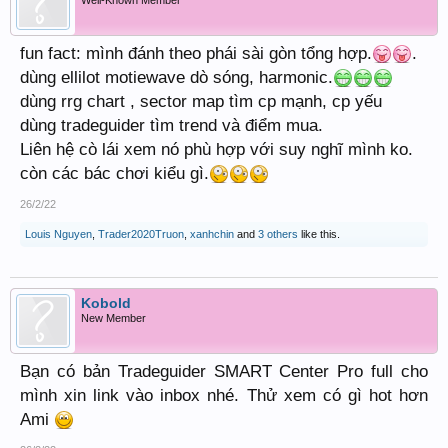
fun fact: mình đánh theo phái sài gòn tổng hợp.
.
dùng ellilot motiewave dò sóng, harmonic.
dùng rrg chart , sector map tìm cp mạnh, cp yếu
dùng tradeguider tìm trend và điểm mua.
Liên hệ cò lái xem nó phù hợp với suy nghĩ mình ko.
còn các bác chơi kiểu gì.
26/2/22
Louis Nguyen
,
Trader2020Truon
,
xanhchin
and
3 others
like this.
Kobold
New Member
Bạn có bản Tradeguider SMART Center Pro full cho
mình xin link vào inbox nhé. Thử xem có gì hot hơn
Ami