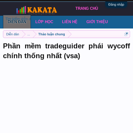
Đăng nhập
TRANG CHỦ
Tìm kiếm diễn đàn
Bài viết gần đây
Đăng chủ đề
DIỄN ĐÀN
LỚP HỌC
LIÊN HỆ
GIỚI THIỆU
Diễn đàn
...
Thảo luận chung
Phần mềm tradeguider phái wycoff
chính thống nhất (vsa)