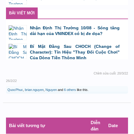
bởi
Tuấn Thành
,
9/8/26 lúc 23:08
BÀI VIẾT MỚI
Nhận Định Thị Trường 10/08 - Sóng tăng
dài hạn của VNINDEX có bị đe dọa?
bởi
Tuấn Thành
,
9/8/26 lúc 23:08
Bí Mật Đằng Sau CHOCH (Change of
Character): Tín Hiệu "Thay Đổi Cuộc Chơi"
Của Dòng Tiền Thông Minh
bởi
Tuấn Thành
,
8/8/26 lúc 11:11
Chỉnh sửa cuối:
20/3/22
26/2/22
QuocPhuc
,
brian.nguyen
,
Nguyen
and
6 others
like this.
Diễn
Bài viết tương tự
Date
đàn