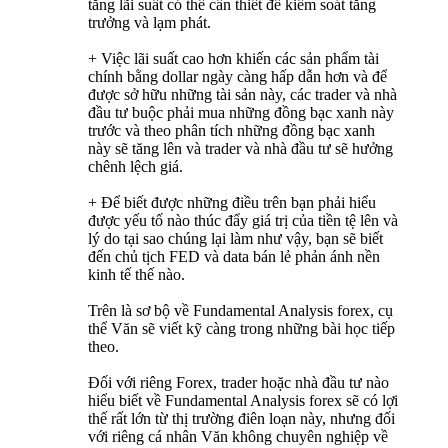
tăng lãi suất có thể cần thiết để kiểm soát tăng
trưởng và lạm phát.
+ Việc lãi suất cao hơn khiến các sản phẩm tài
chính bằng dollar ngày càng hấp dẫn hơn và để
được sở hữu những tài sản này, các trader và nhà
đầu tư buộc phải mua những đồng bạc xanh này
trước và theo phân tích những đồng bạc xanh
này sẽ tăng lên và trader và nhà đầu tư sẽ hưởng
chênh lệch giá.
+ Để biết được những điều trên bạn phải hiểu
được yếu tố nào thúc đẩy giá trị của tiền tệ lên và
lý do tại sao chúng lại làm như vậy, bạn sẽ biết
đến chủ tịch FED và data bán lẻ phản ánh nền
kinh tế thế nào.
Trên là sơ bộ về Fundamental Analysis forex, cụ
thể Văn sẽ viết kỹ càng trong những bài học tiếp
theo.
Đối với riêng Forex, trader hoặc nhà đầu tư nào
hiểu biết về Fundamental Analysis forex sẽ có lợi
thế rất lớn từ thị trường điên loạn này, nhưng đối
với riêng cá nhân Văn không chuyên nghiệp về