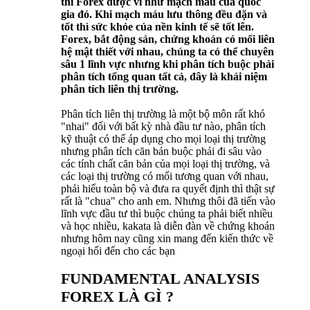
thì Forex được ví như mạch máu của quốc
gia đó. Khi mạch máu lưu thông đều đặn và
tốt thì sức khỏe của nền kinh tế sẽ tốt lên.
Forex, bắt động sản, chứng khoán có mối liên
hệ mật thiết với nhau, chúng ta có thể chuyên
sâu 1 lĩnh vực nhưng khi phân tích buộc phải
phân tích tổng quan tất cả, đây là khái niệm
phân tích liên thị trường.
Phân tích liên thị trường là một bộ môn rất khó
"nhai" đối với bất kỳ nhà đầu tư nào, phân tích
kỹ thuật có thể áp dụng cho mọi loại thị trường
nhưng phân tích căn bản buộc phải đi sâu vào
các tính chất căn bản của mọi loại thị trường, và
các loại thị trường có mối tương quan với nhau,
phải hiểu toàn bộ và đưa ra quyết định thì thật sự
rất là "chua" cho anh em. Nhưng thôi đã tiến vào
lĩnh vực đầu tư thì buộc chúng ta phải biết nhiều
và học nhiều, kakata là diễn đàn về chứng khoán
nhưng hôm nay cũng xin mang đến kiến thức về
ngoại hối đến cho các bạn
FUNDAMENTAL ANALYSIS
FOREX LÀ GÌ ?