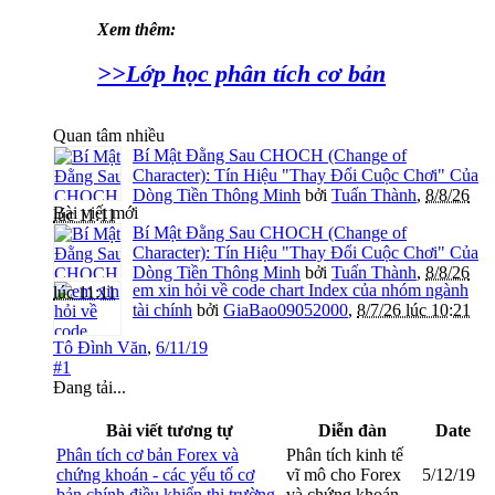
Xem thêm:
>>Lớp học phân tích cơ bản
Quan tâm nhiều
Bí Mật Đằng Sau CHOCH (Change of
Character): Tín Hiệu "Thay Đổi Cuộc Chơi" Của
Dòng Tiền Thông Minh
bởi
Tuấn Thành
,
8/8/26
Bài viết mới
lúc 11:11
Bí Mật Đằng Sau CHOCH (Change of
Character): Tín Hiệu "Thay Đổi Cuộc Chơi" Của
Dòng Tiền Thông Minh
bởi
Tuấn Thành
,
8/8/26
em xin hỏi về code chart Index của nhóm ngành
lúc 11:11
tài chính
bởi
GiaBao09052000
,
8/7/26 lúc 10:21
Tô Đình Văn
,
6/11/19
#1
Đang tải...
Bài viết tương tự
Diễn đàn
Date
Phân tích cơ bản Forex và
Phân tích kinh tế
chứng khoán - các yếu tố cơ
vĩ mô cho Forex
5/12/19
bản chính điều khiển thị trường
và chứng khoán