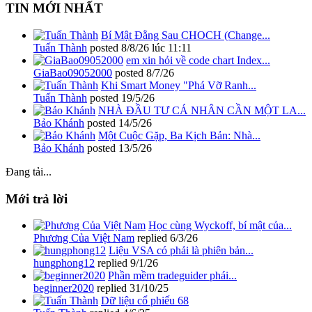
TIN MỚI NHẤT
Bí Mật Đằng Sau CHOCH (Change...
Tuấn Thành
posted
8/8/26 lúc 11:11
em xin hỏi về code chart Index...
GiaBao09052000
posted
8/7/26
Khi Smart Money "Phá Vỡ Ranh...
Tuấn Thành
posted
19/5/26
NHÀ ĐẦU TƯ CÁ NHÂN CẦN MỘT LA...
Bảo Khánh
posted
14/5/26
Một Cuộc Gặp, Ba Kịch Bản: Nhà...
Bảo Khánh
posted
13/5/26
Đang tải...
Mới trả lời
Học cùng Wyckoff, bí mật của...
Phương Của Việt Nam
replied
6/3/26
Liệu VSA có phải là phiên bản...
hungphong12
replied
9/1/26
Phần mềm tradeguider phái...
beginner2020
replied
31/10/25
Dữ liệu cổ phiếu 68