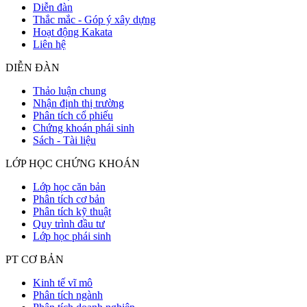
Diễn đàn
Thắc mắc - Góp ý xây dựng
Hoạt động Kakata
Liên hệ
DIỄN ĐÀN
Thảo luận chung
Nhận định thị trường
Phân tích cổ phiếu
Chứng khoán phái sinh
Sách - Tài liệu
LỚP HỌC CHỨNG KHOÁN
Lớp học căn bản
Phân tích cơ bản
Phân tích kỹ thuật
Quy trình đầu tư
Lớp học phái sinh
PT CƠ BẢN
Kinh tế vĩ mô
Phân tích ngành