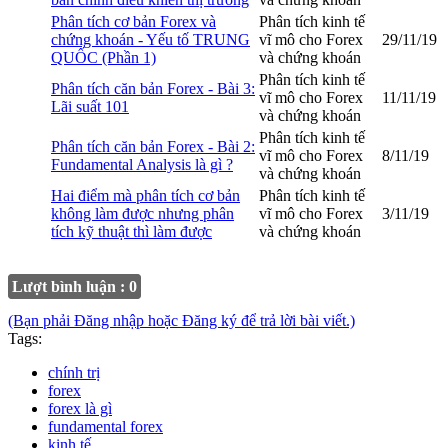
Phân tích cơ bản Forex và
Phân tích kinh tế
chứng khoán - Yếu tố TRUNG
vĩ mô cho Forex
29/11/19
QUỐC (Phần 1)
và chứng khoán
Phân tích kinh tế
Phân tích căn bản Forex - Bài 3:
vĩ mô cho Forex
11/11/19
Lãi suất 101
và chứng khoán
Phân tích kinh tế
Phân tích căn bản Forex - Bài 2:
vĩ mô cho Forex
8/11/19
Fundamental Analysis là gì ?
và chứng khoán
Hai điểm mà phân tích cơ bản
Phân tích kinh tế
không làm được nhưng phân
vĩ mô cho Forex
3/11/19
tích kỹ thuật thì làm được
và chứng khoán
Lượt bình luận : 0
(Bạn phải Đăng nhập hoặc Đăng ký để trả lời bài viết.)
Tags:
chính trị
forex
forex là gì
fundamental forex
kinh tế