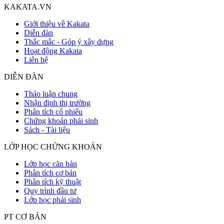
KAKATA.VN
Giới thiệu về Kakata
Diễn đàn
Thắc mắc - Góp ý xây dựng
Hoạt động Kakata
Liên hệ
DIỄN ĐÀN
Thảo luận chung
Nhận định thị trường
Phân tích cổ phiếu
Chứng khoán phái sinh
Sách - Tài liệu
LỚP HỌC CHỨNG KHOÁN
Lớp học căn bản
Phân tích cơ bản
Phân tích kỹ thuật
Quy trình đầu tư
Lớp học phái sinh
PT CƠ BẢN