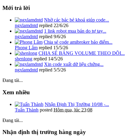
Mới trả lời
Nhờ các bác bẻ khoá giúp code...
ngxlamdntd
replied
22/6/26
1 link robot mua bán do tự tay...
ngxlamdntd
replied
9/6/26
Chia sẻ code amibroker báo điểm...
Phong Lâm
replied
15/5/26
CHIA SẺ BẢNG VOLUME THEO DÕI...
shenlong
replied
14/5/26
Xin code xuất dữ liệu chứng...
ngxlamdntd
replied
5/5/26
Đang tải...
Xem nhiều
Nhận Định Thị Trường 10/08 -...
Tuấn Thành
posted
Hôm qua, lúc 23:08
Đang tải...
Nhận định thị trường hàng ngày