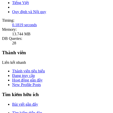
Tiếng Việt
Quy định và Nội quy
Timing:
0.1819 seconds
Memory:
13.744 MB
DB Queries:
28
Thành viên
Liên kết nhanh
Thành viên tiêu biểu
Đang truy cập
Hoạt động gần đây
New Profile Posts
Tìm kiếm hữu ích
Bài viết gần đây
Tìm kiếm diễn đàn