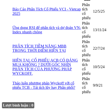
Phân
Báo Cáo Phân Tích Cổ Phiếu VCI - Vietcap
tích
12/5/25
2025
cổ
phiếu
Phân
Ứng dụng RSI để phân tích và dự đoán VN-
tích
13/11/24
Index nhanh chóng
cổ
phiếu
Phân
PHÂN TÍCH TIỀM NĂNG MBB
tích
22/7/24
TRONG THỜI ĐIỂM HIỆN TẠI
cổ
phiếu
HIỆN TẠI, CỔ PHIẾU ACB CÓ ĐÁNG
Phân
MUA KHÔNG ? DƯỚI GÓC NHÌN
tích
10/5/24
PHÂN TÍCH CỦA PHƯƠNG PHÁP
cổ
WYCKOFF.
phiếu
Phân
Thảo luận phương pháp Wyckoff với cổ
tích
9/9/21
phiếu TCB - Tái tích lũy hay Phân phối?
cổ
phiếu
Lượt bình luận : 0