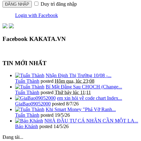
Duy trì đăng nhập
Login with Facebook
Facebook KAKATA.VN
TIN MỚI NHẤT
Nhận Định Thị Trường 10/08 -...
Tuấn Thành
posted
Hôm qua, lúc 23:08
Bí Mật Đằng Sau CHOCH (Change...
Tuấn Thành
posted
Thứ bảy lúc 11:11
em xin hỏi về code chart Index...
GiaBao09052000
posted
8/7/26
Khi Smart Money "Phá Vỡ Ranh...
Tuấn Thành
posted
19/5/26
NHÀ ĐẦU TƯ CÁ NHÂN CẦN MỘT LA...
Bảo Khánh
posted
14/5/26
Đang tải...