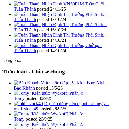
Nhận Định VN30F1M Tuần Cuối...
Tuấn Thành
posted
24/11/25
Nhận Định Thị Trường Phái Sinh...
Tuấn Thành
posted
18/10/24
Nhận Định Thị Trường Phái Sinh...
Tuấn Thành
posted
16/10/24
Nhận Định Thị Trường Phái Sinh...
Tuấn Thành
posted
14/10/24
Nhận Định Thị Trường Chứng...
Tuấn Thành
posted
14/10/24
Đang tải...
Thảo luận - Chia sẻ chung
Một Cuộc Gặp, Ba Kịch Bản: Nhà...
Bảo Khánh
posted
13/5/26
[Kiến thức Wyckoff] Phần 4:...
Tomy
posted
30/9/25
Dự báo dòng tiền ngành sau ngày...
midi_stock49
posted
28/9/25
[Kiến thức Wyckoff] Phần 3:...
Tomy
posted
26/9/25
[Kiến thức Wyckoff] Phần 2:...