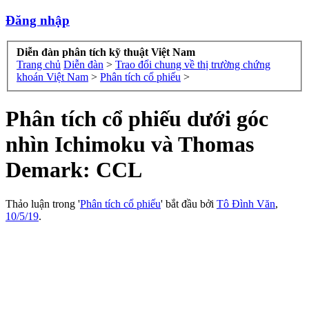
Đăng nhập
Diễn đàn phân tích kỹ thuật Việt Nam
Trang chủ
Diễn đàn
>
Trao đổi chung về thị trường chứng
khoán Việt Nam
>
Phân tích cổ phiếu
>
Phân tích cổ phiếu dưới góc
nhìn Ichimoku và Thomas
Demark: CCL
Thảo luận trong '
Phân tích cổ phiếu
' bắt đầu bởi
Tô Đình Văn
,
10/5/19
.