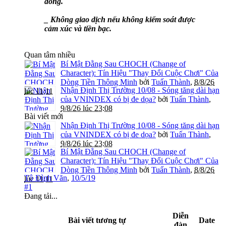
đồng.
_ Không giao dịch nếu không kiểm soát được
cảm xúc và tiền bạc.
Quan tâm nhiều
Bí Mật Đằng Sau CHOCH (Change of
Character): Tín Hiệu "Thay Đổi Cuộc Chơi" Của
Dòng Tiền Thông Minh
bởi
Tuấn Thành
,
8/8/26
Nhận Định Thị Trường 10/08 - Sóng tăng dài hạn
lúc 11:11
của VNINDEX có bị đe dọa?
bởi
Tuấn Thành
,
9/8/26 lúc 23:08
Bài viết mới
Nhận Định Thị Trường 10/08 - Sóng tăng dài hạn
của VNINDEX có bị đe dọa?
bởi
Tuấn Thành
,
9/8/26 lúc 23:08
Bí Mật Đằng Sau CHOCH (Change of
Character): Tín Hiệu "Thay Đổi Cuộc Chơi" Của
Dòng Tiền Thông Minh
bởi
Tuấn Thành
,
8/8/26
Tô Đình Văn
,
10/5/19
lúc 11:11
#1
Đang tải...
Diễn
Bài viết tương tự
Date
đàn