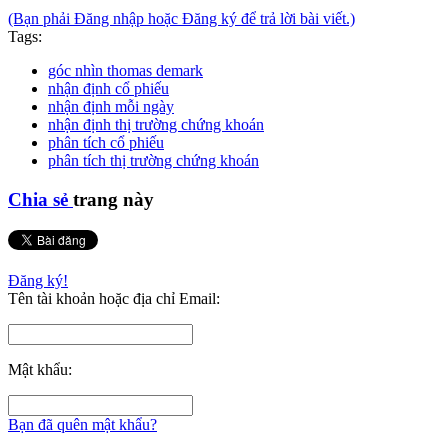
(Bạn phải Đăng nhập hoặc Đăng ký để trả lời bài viết.)
Tags:
góc nhìn thomas demark
nhận định cổ phiếu
nhận định mỗi ngày
nhận định thị trường chứng khoán
phân tích cổ phiếu
phân tích thị trường chứng khoán
Chia sẻ
trang này
Đăng ký!
Tên tài khoản hoặc địa chỉ Email:
Mật khẩu:
Bạn đã quên mật khẩu?