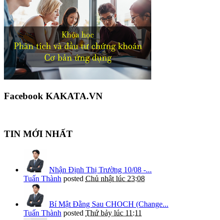
Facebook KAKATA.VN
TIN MỚI NHẤT
Nhận Định Thị Trường 10/08 -...
Tuấn Thành
posted
Chủ nhật lúc 23:08
Bí Mật Đằng Sau CHOCH (Change...
Tuấn Thành
posted
Thứ bảy lúc 11:11