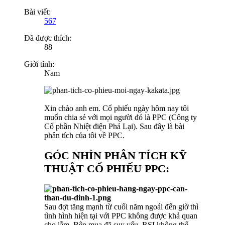
Bài viết:
567
Đã được thích:
88
Giới tính:
Nam
Xin chào anh em. Cổ phiếu ngày hôm nay tôi
muốn chia sẻ với mọi người đó là PPC (Công ty
Cổ phần Nhiệt điện Phả Lại). Sau đây là bài
phân tích của tôi về PPC.
GÓC NHÌN PHÂN TÍCH KỸ
THUẬT CỔ PHIẾU PPC:
Sau đợt tăng mạnh từ cuối năm ngoái đến giờ thì
tình hình hiện tại với PPC không được khả quan
cho lắm. Bên mua đã suy yếu, RSI không thể