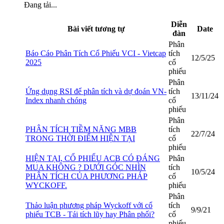
Đang tải...
Diễn
Bài viết tương tự
Date
đàn
Phân
Báo Cáo Phân Tích Cổ Phiếu VCI - Vietcap
tích
12/5/25
2025
cổ
phiếu
Phân
Ứng dụng RSI để phân tích và dự đoán VN-
tích
13/11/24
Index nhanh chóng
cổ
phiếu
Phân
PHÂN TÍCH TIỀM NĂNG MBB
tích
22/7/24
TRONG THỜI ĐIỂM HIỆN TẠI
cổ
phiếu
HIỆN TẠI, CỔ PHIẾU ACB CÓ ĐÁNG
Phân
MUA KHÔNG ? DƯỚI GÓC NHÌN
tích
10/5/24
PHÂN TÍCH CỦA PHƯƠNG PHÁP
cổ
WYCKOFF.
phiếu
Phân
Thảo luận phương pháp Wyckoff với cổ
tích
9/9/21
phiếu TCB - Tái tích lũy hay Phân phối?
cổ
phiếu