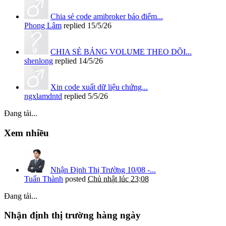
Chia sẻ code amibroker báo điểm...
Phong Lâm
replied
15/5/26
CHIA SẺ BẢNG VOLUME THEO DÕI...
shenlong
replied
14/5/26
Xin code xuất dữ liệu chứng...
ngxlamdntd
replied
5/5/26
Đang tải...
Xem nhiều
Nhận Định Thị Trường 10/08 -...
Tuấn Thành
posted
Chủ nhật lúc 23:08
Đang tải...
Nhận định thị trường hàng ngày