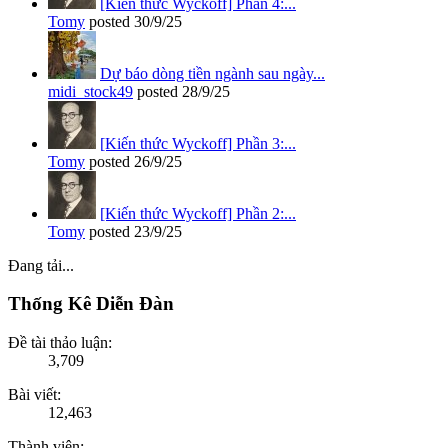
[Kiến thức Wyckoff] Phần 4:...
Tomy
posted
30/9/25
Dự báo dòng tiền ngành sau ngày...
midi_stock49
posted
28/9/25
[Kiến thức Wyckoff] Phần 3:...
Tomy
posted
26/9/25
[Kiến thức Wyckoff] Phần 2:...
Tomy
posted
23/9/25
Đang tải...
Thống Kê Diễn Đàn
Đề tài thảo luận:
3,709
Bài viết:
12,463
Thành viên: