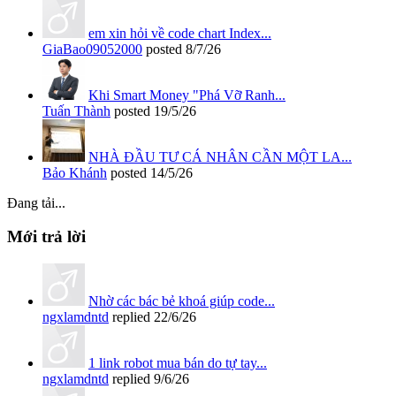
em xin hỏi về code chart Index...
GiaBao09052000
posted
8/7/26
Khi Smart Money "Phá Vỡ Ranh...
Tuấn Thành
posted
19/5/26
NHÀ ĐẦU TƯ CÁ NHÂN CẦN MỘT LA...
Bảo Khánh
posted
14/5/26
Đang tải...
Mới trả lời
Nhờ các bác bẻ khoá giúp code...
ngxlamdntd
replied
22/6/26
1 link robot mua bán do tự tay...
ngxlamdntd
replied
9/6/26