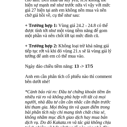
hiện sự mạnh mẽ như trước nữa vì vậy với mức
giá 27 hiện tại anh em không nên mua và nên
chờ giá hồi về, cụ thể như sau:
+ Trường hợp 1:
Vùng giá 24.2 - 24.8 có thể
được tính tới như một vùng tiềm năng để gom
một phần và nên chốt lời tại mức đỉnh cũ.
+ Trường hợp 2:
Không loại trừ khả năng giá
tiếp tục rớt và khi đó vùng 21.x sẽ là vùng giá lý
tưởng để anh em có thể mua vào.
Ngày đảo chiều tiềm năng:
13 -> 17/5
Anh em cần phân tích cổ phiếu nào thì comment
bên dưới nhé!
*Cảnh báo rủi ro: Đầu tư chứng khoán tiềm ẩn
nhiều rủi ro và không phù hợp với tất cả mọi
người, nhà đầu tư cần cân nhắc cẩn thận trước
khi tham gia. Mọi thông tin và quan điểm trong
bài phân tích này chỉ mang tính chất chia sẻ,
không nhằm mục đích giao dịch hay mua bán
dịch vụ. Do đó Kakata.vn và tác giả không chịu