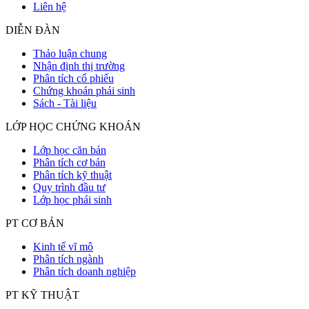
Liên hệ
DIỄN ĐÀN
Thảo luận chung
Nhận định thị trường
Phân tích cổ phiếu
Chứng khoán phái sinh
Sách - Tài liệu
LỚP HỌC CHỨNG KHOÁN
Lớp học căn bản
Phân tích cơ bản
Phân tích kỹ thuật
Quy trình đầu tư
Lớp học phái sinh
PT CƠ BẢN
Kinh tế vĩ mô
Phân tích ngành
Phân tích doanh nghiệp
PT KỸ THUẬT