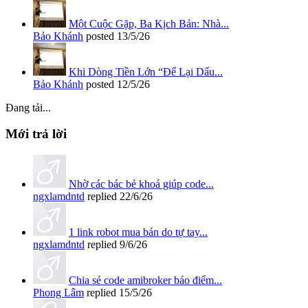
Một Cuộc Gặp, Ba Kịch Bản: Nhà...
Bảo Khánh
posted
13/5/26
Khi Dòng Tiền Lớn “Để Lại Dấu...
Bảo Khánh
posted
12/5/26
Đang tải...
Mới trả lời
Nhờ các bác bẻ khoá giúp code...
ngxlamdntd
replied
22/6/26
1 link robot mua bán do tự tay...
ngxlamdntd
replied
9/6/26
Chia sẻ code amibroker báo điểm...
Phong Lâm
replied
15/5/26