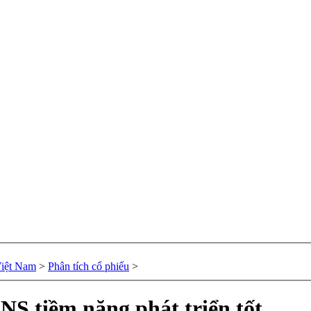
Việt Nam
>
Phân tích cổ phiếu
>
NS tiềm năng phát triển tốt