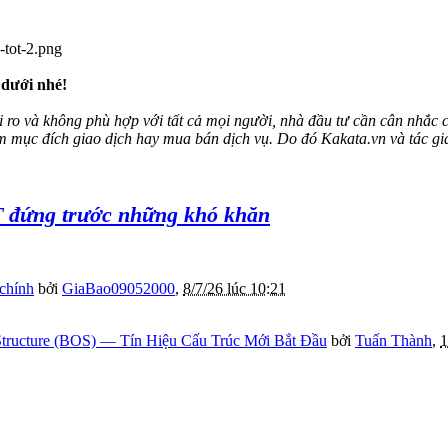
 dưới nhé!
 ro và không phù hợp với tất cả mọi người, nhà đầu tư cần cân nhắc c
ằm mục đích giao dịch hay mua bán dịch vụ. Do đó Kakata.vn và tác giả
T đứng trước những khó khăn
 chính
bởi
GiaBao09052000
,
8/7/26 lúc 10:21
tructure (BOS) — Tín Hiệu Cấu Trúc Mới Bắt Đầu
bởi
Tuấn Thành
,
1