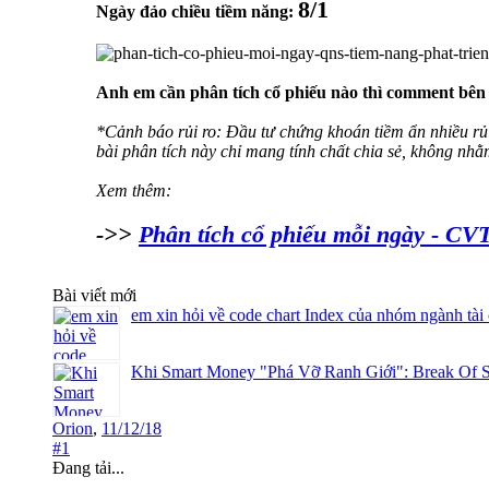
8/1
Ngày đảo chiều tiềm năng:
Anh em cần phân tích cổ phiếu nào thì comment bên
*Cảnh báo rủi ro: Đầu tư chứng khoán tiềm ẩn nhiều rủi
bài phân tích này chỉ mang tính chất chia sẻ, không nh
Xem thêm:
->>
Phân tích cổ phiếu mỗi ngày - CV
Bài viết mới
em xin hỏi về code chart Index của nhóm ngành tài
Khi Smart Money "Phá Vỡ Ranh Giới": Break Of S
Orion
,
11/12/18
#1
Đang tải...