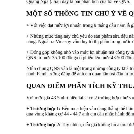
Quãng Ngãi). Sau đây là bài phân tích của tôi về QNS.
MỘT SỐ THÔNG TIN CHÚ Ý VỀ Q
+ Với việc đạt mức lợi nhuận trong 9 tháng đầu năm là 
+ Những mức tăng này chủ yếu do sản phẩm sữa đậu nành
năng. Ngoài ra Vinasoy vẫn duy trì thị phần trong nước 
+ Đóng góp không nhỏ vào mức lợi nhuận mà công ty đạt 
QNS từ mức 35.100 đồng/cổ phiếu lên mức 43.500 đồng/
Nhìn chung QNS vẫn là một trong những công ty khá tri
nành Fami...xứng đáng để anh em quan tâm và đầu tư tr
QUAN ĐIỂM PHÂN TÍCH KỸ THUẬ
Với mức giá 43.5 như hiện tại ta có 2 trường hợp như sa
+ Trường hợp 1:
Bên mua hiện vẫn đang thắng thế hơn s
qua vùng kháng cự 44 - 44.7 anh em cân nhắc hành độn
+ Trường hợp 2:
Tuy nhiên, nếu giá không breakout đượ