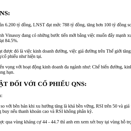
NS:
gần 6.200 tỷ đồng, LNST đạt mức 788 tỷ đồng, tăng hơn 100 tỷ đồng s
 Vinasoy đang có những bước tiến mới bằng việc muốn đẩy mạnh xuất 
đạt 84.5%.
được đó là việc kinh doanh đường, việc giá đường trên Thế giới tăng
cổ phiếu như hiện tại.
ển vọng với hoạt động kinh doanh đa ngành như: Chế biến đường, kin
ung hạn.
T ĐỐI VỚI CỔ PHIẾU QNS:
u:
o với bên bán khi xu hướng tăng là khá bền vững, RSI trên 50 và giá 
g buy nếu thanh khoản cao và RSI không phân kỳ.
c qua vùng kháng cự 44 - 44.7 thì anh em xem xét buy tại vùng hỗ trợ 4