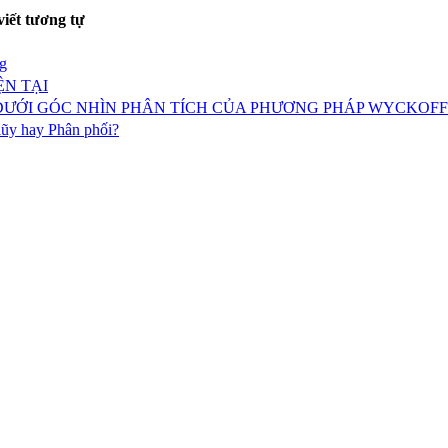
viết tương tự
g
ỆN TẠI
 DƯỚI GÓC NHÌN PHÂN TÍCH CỦA PHƯƠNG PHÁP WYCKOFF
lũy hay Phân phối?