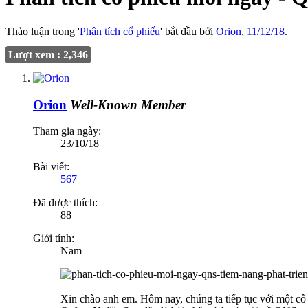
Thảo luận trong '
Phân tích cổ phiếu
' bắt đầu bởi
Orion
,
11/12/18
.
Lượt xem : 2,346
Orion
Well-Known Member
Tham gia ngày:
23/10/18
Bài viết:
567
Đã được thích:
88
Giới tính:
Nam
Xin chào anh em. Hôm nay, chúng ta tiếp tục với một c