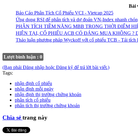
Bài 
Báo Cáo Phân Tích Cổ Phiếu VCI - Vietcap 2025
Ứng dụng RSI để phân tích và dự đoán VN-Index nhanh chón
PHÂN TÍCH TIỀM NĂNG MBB TRONG THỜI ĐIỂM HI
HIỆN TẠI, CỔ PHIẾU ACB CÓ ĐÁNG MUA KHÔNG ?
Thảo luận phương pháp Wyckoff với cổ phiếu TCB - Tái tích 
Lượt bình luận : 0
(Bạn phải Đăng nhập hoặc Đăng ký để trả lời bài viết.)
Tags:
nhận định cổ phiếu
nhận định mỗi ngày
nhận định thị trường chứng khoán
phân tích cổ phiếu
phân tích thị trường chứng khoán
Chia sẻ
trang này