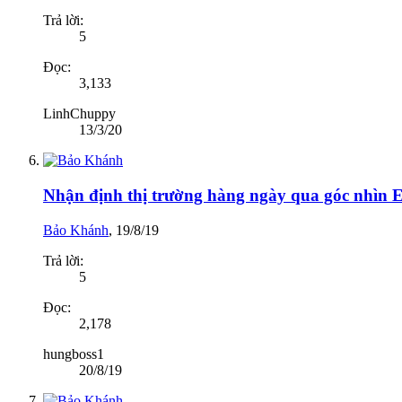
Trả lời:
5
Đọc:
3,133
LinhChuppy
13/3/20
Nhận định thị trường hàng ngày qua góc nhìn El
Bảo Khánh
,
19/8/19
Trả lời:
5
Đọc:
2,178
hungboss1
20/8/19