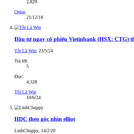
2,829
Orion
21/12/18
Đầu tư ngay cổ phiếu Vietinbank (HSX: CTG) th
Tôi Là Win
,
23/5/24
Trả lời:
5
Đọc:
4,328
Tôi Là Win
10/6/24
HDC theo góc nhìn elliot
LinhChuppy
,
14/2/20