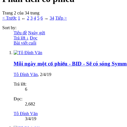
Trang 2 của 34 trang
< Trước
1
←
2
3
4
5
6
→
34
Tiếp >
Sort by:
Tiêu đề
Ngày gửi
Trả lời ↓
Đọc
Bài viết cuối
Mỗi ngày một cổ phiếu - BID - Sẽ có sóng Symm
Tô Đình Văn
,
2/4/19
Trả lời:
6
Đọc:
2,682
Tô Đình Văn
3/4/19