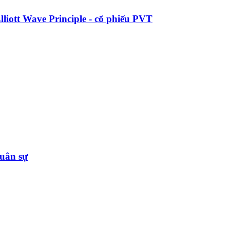
liott Wave Principle - cổ phiếu PVT
uân sự