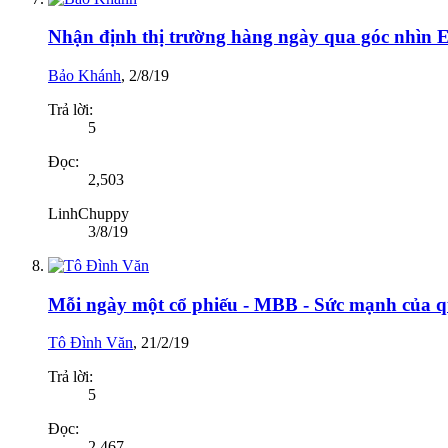
Nhận định thị trường hàng ngày qua góc nhìn El
Bảo Khánh
,
2/8/19
Trả lời:
5
Đọc:
2,503
LinhChuppy
3/8/19
Mỗi ngày một cổ phiếu - MBB - Sức mạnh của q
Tô Đình Văn
,
21/2/19
Trả lời:
5
Đọc:
2,467