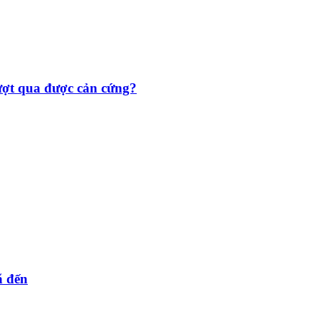
vượt qua được cản cứng?
ã đến