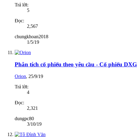
Trả lời:
5
Đọc:
2,567
chungkhoan2018
1/5/19
Phân tích cổ phiếu theo yêu cầu - Cổ phiếu DXG
Orion
,
25/9/19
Trả lời:
4
Đọc:
2,321
dungpc80
3/10/19