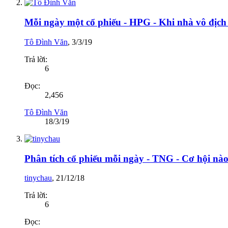
Mỗi ngày một cổ phiếu - HPG - Khi nhà vô địch 
Tô Đình Văn
,
3/3/19
Trả lời:
6
Đọc:
2,456
Tô Đình Văn
18/3/19
Phân tích cổ phiếu mỗi ngày - TNG - Cơ hội nà
tinychau
,
21/12/18
Trả lời:
6
Đọc: