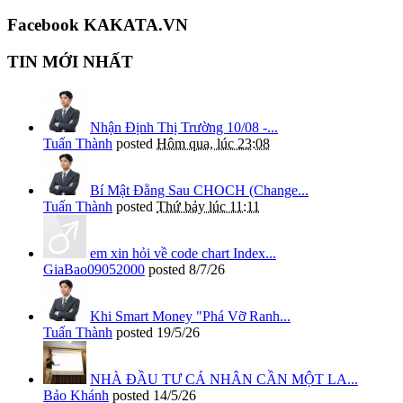
Facebook KAKATA.VN
TIN MỚI NHẤT
Nhận Định Thị Trường 10/08 -...
Tuấn Thành
posted
Hôm qua, lúc 23:08
Bí Mật Đằng Sau CHOCH (Change...
Tuấn Thành
posted
Thứ bảy lúc 11:11
em xin hỏi về code chart Index...
GiaBao09052000
posted
8/7/26
Khi Smart Money "Phá Vỡ Ranh...
Tuấn Thành
posted
19/5/26
NHÀ ĐẦU TƯ CÁ NHÂN CẦN MỘT LA...
Bảo Khánh
posted
14/5/26