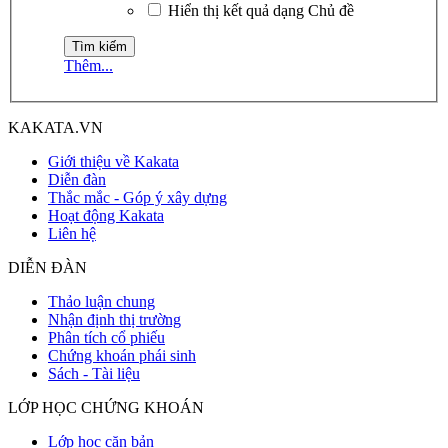
Hiển thị kết quả dạng Chủ đề
Thêm...
KAKATA.VN
Giới thiệu về Kakata
Diễn đàn
Thắc mắc - Góp ý xây dựng
Hoạt động Kakata
Liên hệ
DIỄN ĐÀN
Thảo luận chung
Nhận định thị trường
Phân tích cổ phiếu
Chứng khoán phái sinh
Sách - Tài liệu
LỚP HỌC CHỨNG KHOÁN
Lớp học căn bản