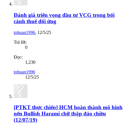
Đánh giá triển vọng đầu tư VCG trong bối
cảnh thuế đối ứng
tohuan1996
,
12/5/25
Trả lời:
0
Đọc:
1,230
tohuan1996
12/5/25
[PTKT thực chiến] HCM hoàn thành mô hình
nến Bullish Harami chữ thập đảo chiều
(12/07/19)