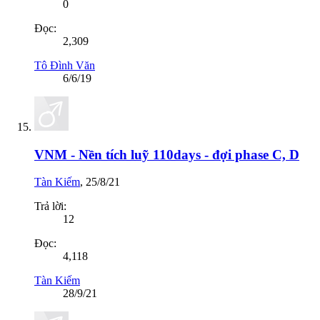
0
Đọc:
2,309
Tô Đình Văn
6/6/19
VNM - Nền tích luỹ 110days - đợi phase C, D
Tàn Kiếm
,
25/8/21
Trả lời:
12
Đọc:
4,118
Tàn Kiếm
28/9/21