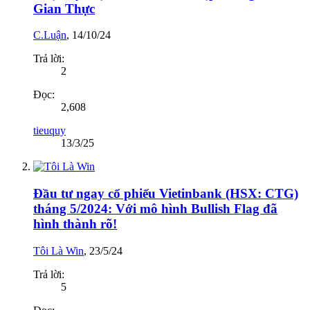
Gian Thực
C.Luận
,
14/10/24
Trả lời:
2
Đọc:
2,608
tieuquy
13/3/25
Đầu tư ngay cổ phiếu Vietinbank (HSX: CTG)
tháng 5/2024: Với mô hình Bullish Flag đã
hình thành rõ!
Tôi Là Win
,
23/5/24
Trả lời:
5