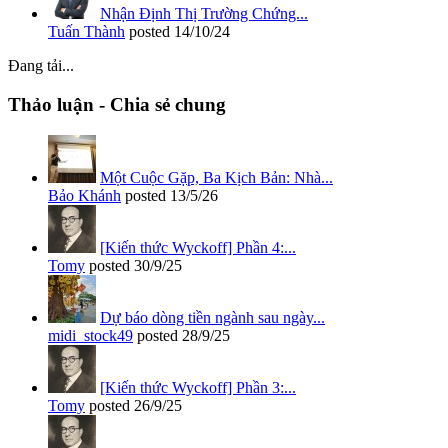
Nhận Định Thị Trường Chứng...
Tuấn Thành
posted
14/10/24
Đang tải...
Thảo luận - Chia sẻ chung
Một Cuộc Gặp, Ba Kịch Bản: Nhà...
Bảo Khánh
posted
13/5/26
[Kiến thức Wyckoff] Phần 4:...
Tomy
posted
30/9/25
Dự báo dòng tiền ngành sau ngày...
midi_stock49
posted
28/9/25
[Kiến thức Wyckoff] Phần 3:...
Tomy
posted
26/9/25