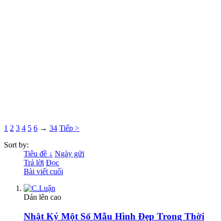
1
2
3
4
5
6
→
34
Tiếp >
Sort by:
Tiêu đề ↓
Ngày gửi
Trả lời
Đọc
Bài viết cuối
Dán lên cao
Nhật Ký Một Số Mẫu Hình Đẹp Trong Thời