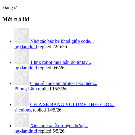
Đang tải...
Mới trả lời
Nhờ các bác bẻ khoá giúp code...
ngxlamdntd
replied
22/6/26
1 link robot mua bán do tự tay...
ngxlamdntd
replied
9/6/26
Chia sẻ code amibroker báo điểm...
Phong Lâm
replied
15/5/26
CHIA SẺ BẢNG VOLUME THEO DÕI...
shenlong
replied
14/5/26
Xin code xuất dữ liệu chứng...
ngxlamdntd
replied
5/5/26