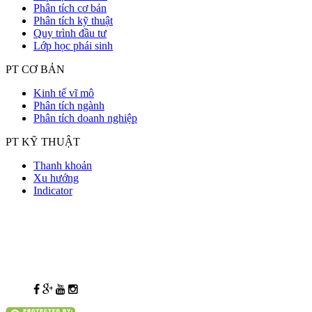
Phân tích cơ bản
Phân tích kỹ thuật
Quy trình đầu tư
Lớp học phái sinh
PT CƠ BẢN
Kinh tế vĩ mô
Phân tích ngành
Phân tích doanh nghiệp
PT KỸ THUẬT
Thanh khoản
Xu hướng
Indicator