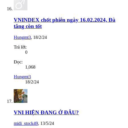
VNINDEX chốt phiên ngày 16.02.2024, Đà
tăng còn tốt
Hungmt3
,
18/2/24
Trả lời:
0
Đọc:
1,068
Hungmt3
18/2/24
VNI HIỆN ĐANG Ở ĐÂU?
midi_stock49
,
13/5/24