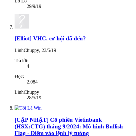
Lo Lo
29/9/19
[Elliot] VHC, cơ hội đã đến?
LinhChuppy
,
23/5/19
Trả lời:
4
Đọc:
2,084
LinhChuppy
28/5/19
[CẬP NHẬT] Cổ phiếu Vietinbank
(HSX:CTG) tháng 9/2024: Mô hình Bullish
Flag - Điểm vào lệnh lý tưởng