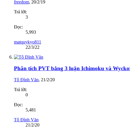
freedom
,
20/2/19
Trả lời:
3
Đọc:
5,993
matquykyo811
22/3/22
Phân tích PVT bẳng 3 luận Ichimoku và Wycko
Tô Đình Văn
,
21/2/20
Trả lời:
0
Đọc:
5,481
Tô Đình Văn
21/2/20