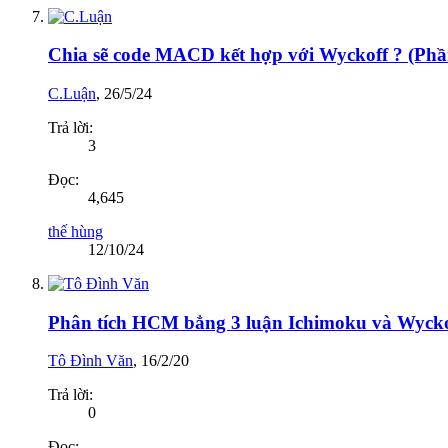
Chia sẽ code MACD kết hợp với Wyckoff ? (Phầ
C.Luận
,
26/5/24
Trả lời:
3
Đọc:
4,645
thế hùng
12/10/24
Phân tích HCM bẳng 3 luận Ichimoku và Wycko
Tô Đình Văn
,
16/2/20
Trả lời:
0
Đọc: