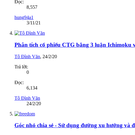
Đọc:
8,557
hung94a1
3/11/21
Phân tích cổ phiếu CTG bẳng 3 luận Ichimoku 
Tô Đình Văn
,
24/2/20
Trả lời:
0
Đọc:
6,134
Tô Đình Văn
24/2/20
Góc nhỏ chia sẻ - Sử dụng đường xu hướng và đ