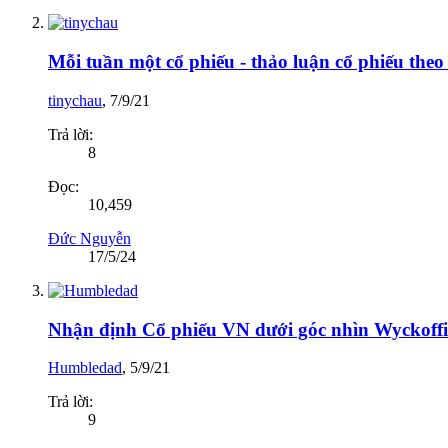
Mỗi tuần một cổ phiếu - thảo luận cổ phiếu the
tinychau
,
7/9/21
Trả lời:
8
Đọc:
10,459
Đức Nguyễn
17/5/24
Nhận định Cổ phiếu VN dưới góc nhìn Wyckoffi
Humbledad
,
5/9/21
Trả lời:
9