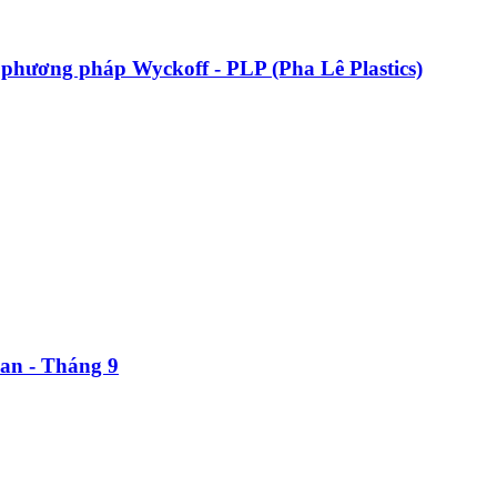
o phương pháp Wyckoff - PLP (Pha Lê Plastics)
an - Tháng 9