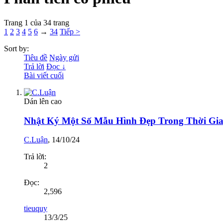
Trang 1 của 34 trang
1
2
3
4
5
6
→
34
Tiếp >
Sort by:
Tiêu đề
Ngày gửi
Trả lời
Đọc ↓
Bài viết cuối
Dán lên cao
Nhật Ký Một Số Mẫu Hình Đẹp Trong Thời Gi
C.Luận
,
14/10/24
Trả lời:
2
Đọc:
2,596
tieuquy
13/3/25