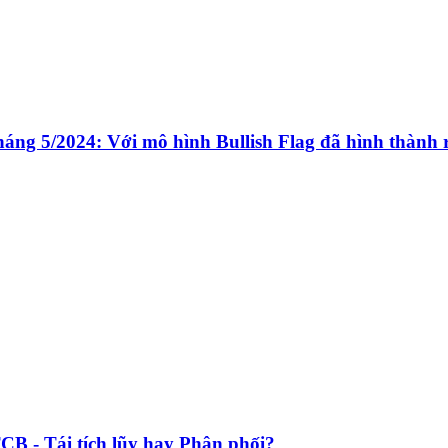
áng 5/2024: Với mô hình Bullish Flag đã hình thành 
B - Tái tích lũy hay Phân phối?