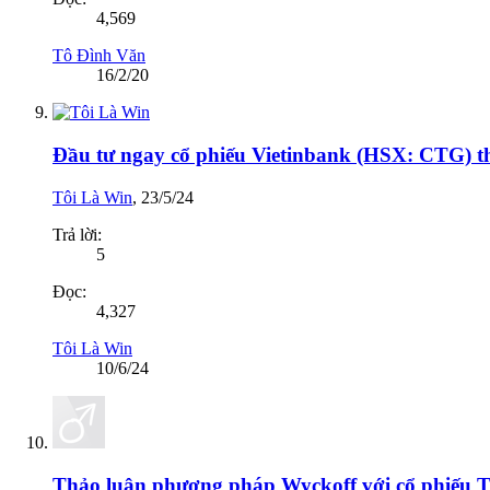
4,569
Tô Đình Văn
16/2/20
Đầu tư ngay cổ phiếu Vietinbank (HSX: CTG) th
Tôi Là Win
,
23/5/24
Trả lời:
5
Đọc:
4,327
Tôi Là Win
10/6/24
Thảo luận phương pháp Wyckoff với cổ phiếu TC