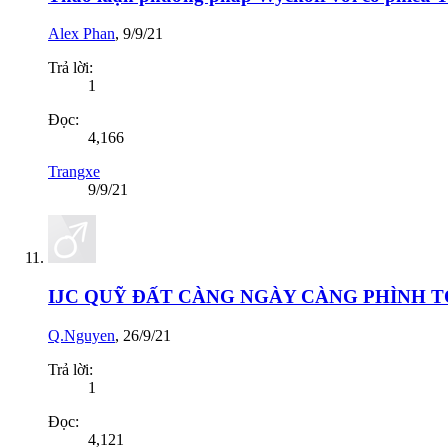
Alex Phan
,
9/9/21
Trả lời:
1
Đọc:
4,166
Trangxe
9/9/21
IJC QUỸ ĐẤT CÀNG NGÀY CÀNG PHÌNH T
Q.Nguyen
,
26/9/21
Trả lời:
1
Đọc:
4,121