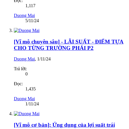
Đọc:
1,117
Duong Mai
5/11/24
[Vĩ mô chuyên sâu] - LÃI SUẤT - ĐIỂM TỰA
CHO TỪNG TRƯỜNG PHÁI P2
Duong Mai
,
1/11/24
Trả lời:
0
Đọc:
1,435
Duong Mai
1/11/24
[Vĩ mô cơ bản]: Ứng dụng của lợi suất trái