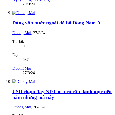
29/8/24
Dòng vốn nước ngoài đổ bộ Đông Nam Á
Duong Mai
,
27/8/24
Trả lời:
0
Đọc:
687
Duong Mai
27/8/24
USD chạm đáy NDT nên cơ cấu danh mục nếu
nắm những mã này
Duong Mai
,
26/8/24