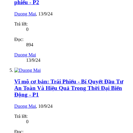
phiếu - P2
Duong Mai
,
13/9/24
Trả lời:
0
Đọc:
894
Duong Mai
13/9/24
Vĩ mô cơ bản: Trái Phiếu - Bí Quyết Đầu Tư
An Toàn Và Hiệu Quả Trong Thời Đại Biến
Động - P1
Duong Mai
,
10/9/24
Trả lời:
0
Đọc: