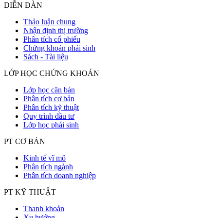
DIỄN ĐÀN
Thảo luận chung
Nhận định thị trường
Phân tích cổ phiếu
Chứng khoán phái sinh
Sách - Tài liệu
LỚP HỌC CHỨNG KHOÁN
Lớp học căn bản
Phân tích cơ bản
Phân tích kỹ thuật
Quy trình đầu tư
Lớp học phái sinh
PT CƠ BẢN
Kinh tế vĩ mô
Phân tích ngành
Phân tích doanh nghiệp
PT KỸ THUẬT
Thanh khoản
Xu hướng