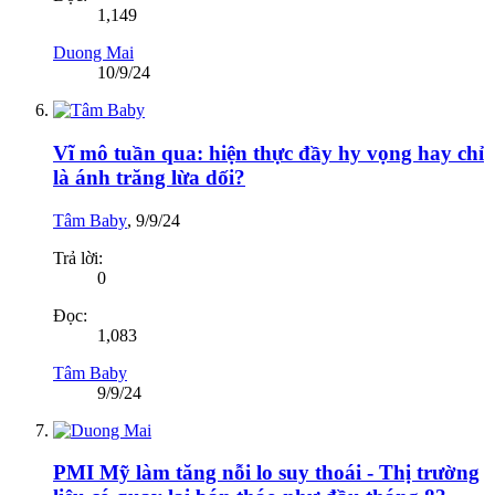
1,149
Duong Mai
10/9/24
Vĩ mô tuần qua: hiện thực đầy hy vọng hay chỉ
là ánh trăng lừa dối?
Tâm Baby
,
9/9/24
Trả lời:
0
Đọc:
1,083
Tâm Baby
9/9/24
PMI Mỹ làm tăng nỗi lo suy thoái - Thị trường