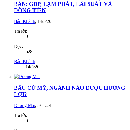
BÀN: GDP, LẠM PHÁT, LÃI SUẤT VÀ
DÒNG TIỀN
Bảo Khánh
,
14/5/26
Trả lời:
0
Đọc:
628
Bảo Khánh
14/5/26
BẦU CỬ MỸ, NGÀNH NÀO ĐƯỢC HƯỞNG
LỢI?
Duong Mai
,
5/11/24
Trả lời:
0