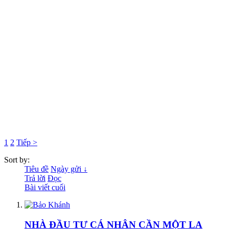
1
2
Tiếp >
Sort by:
Tiêu đề
Ngày gửi ↓
Trả lời
Đọc
Bài viết cuối
NHÀ ĐẦU TƯ CÁ NHÂN CẦN MỘT LA