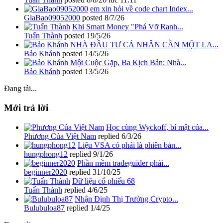
em xin hỏi về code chart Index...
GiaBao09052000
posted
8/7/26
Khi Smart Money "Phá Vỡ Ranh...
Tuấn Thành
posted
19/5/26
NHÀ ĐẦU TƯ CÁ NHÂN CẦN MỘT LA...
Bảo Khánh
posted
14/5/26
Một Cuộc Gặp, Ba Kịch Bản: Nhà...
Bảo Khánh
posted
13/5/26
Đang tải...
Mới trả lời
Học cùng Wyckoff, bí mật của...
Phương Của Việt Nam
replied
6/3/26
Liệu VSA có phải là phiên bản...
hungphong12
replied
9/1/26
Phần mềm tradeguider phái...
beginner2020
replied
31/10/25
Dữ liệu cổ phiếu 68
Tuấn Thành
replied
4/6/25
Nhận Định Thị Trường Crypto...
Bulubuloa87
replied
1/4/25