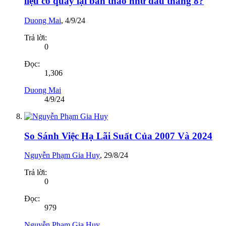
liệu có quay lại bán tháo như đầu tháng 8?
Duong Mai
,
4/9/24
Trả lời:
0
Đọc:
1,306
Duong Mai
4/9/24
So Sánh Việc Hạ Lãi Suất Của 2007 Và 2024
Nguyễn Phạm Gia Huy
,
29/8/24
Trả lời:
0
Đọc:
979
Nguyễn Phạm Gia Huy