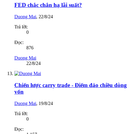
FED chắc chắn hạ lãi suất?
Duong Mai
,
22/8/24
Trả lời:
0
Đọc:
876
Duong Mai
22/8/24
Chiến lược carry trade - Điểm đảo chiều dòng
vốn
Duong Mai
,
19/8/24
Trả lời:
0
Đọc: