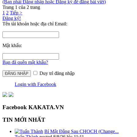
(Bạn phải Đăng nhập hoặc Đăng ký để đăng bài viết)
Trang 1 của 2 trang
1
2
Tiếp >
Đăng ký!
Tên tài khoản hoặc địa chỉ Email:
Mật khẩu:
Bạn đã quên mật khẩu?
Duy trì đăng nhập
Login with Facebook
Facebook KAKATA.VN
TIN MỚI NHẤT
Bí Mật Đằng Sau CHOCH (Change...
Tuấn Thành
posted
8/8/26 lúc 11:11