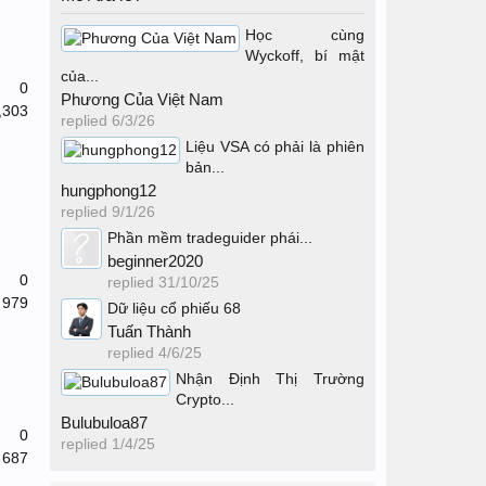
Học cùng
Wyckoff, bí mật
của...
0
Phương Của Việt Nam
,303
replied
6/3/26
Liệu VSA có phải là phiên
bản...
hungphong12
replied
9/1/26
Phần mềm tradeguider phái...
beginner2020
0
replied
31/10/25
979
Dữ liệu cổ phiếu 68
Tuấn Thành
replied
4/6/25
Nhận Định Thị Trường
Crypto...
Bulubuloa87
0
replied
1/4/25
687