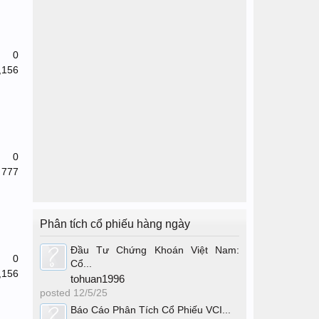
0
,156
0
777
Phân tích cổ phiếu hàng ngày
Đầu Tư Chứng Khoán Việt Nam:
0
Cổ...
,156
tohuan1996
posted
12/5/25
Báo Cáo Phân Tích Cổ Phiếu VCI...