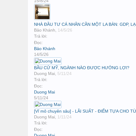
15/8/24
NHÀ ĐẦU TƯ CÁ NHÂN CẦN MỘT LA BÀN: GDP, LẠ
Bảo Khánh
,
14/5/26
Trả lời:
Đọc:
Bảo Khánh
14/5/26
BẦU CỬ MỸ, NGÀNH NÀO ĐƯỢC HƯỞNG LỢI?
Duong Mai
,
5/11/24
Trả lời:
Đọc:
Duong Mai
5/11/24
[Vĩ mô chuyên sâu] - LÃI SUẤT - ĐIỂM TỰA CHO
Duong Mai
,
1/11/24
Trả lời:
Đọc:
Duong Mai