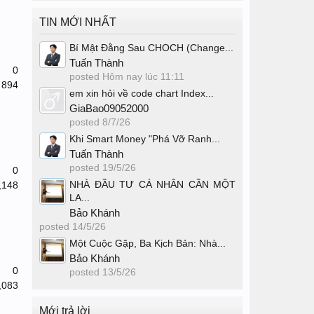
TIN MỚI NHẤT
Bí Mật Đằng Sau CHOCH (Change...
Tuấn Thành
0
posted
Hôm nay lúc 11:11
894
em xin hỏi về code chart Index...
GiaBao09052000
posted
8/7/26
Khi Smart Money "Phá Vỡ Ranh...
Tuấn Thành
posted
19/5/26
0
NHÀ ĐẦU TƯ CÁ NHÂN CẦN MỘT
,148
LA...
Bảo Khánh
posted
14/5/26
Một Cuộc Gặp, Ba Kịch Bản: Nhà...
Bảo Khánh
0
posted
13/5/26
,083
Mới trả lời