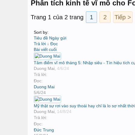
Phân tích kinh tế vĩ mô cho 
Trang 1 của 2 trang
1
2
Tiếp >
Sort by:
Tiêu đề
Ngày gửi
Trả lời ↓
Đọc
Bài viết cuối
Tâm điểm vĩ mô tháng 5: Nhập siêu - Tín hiệu tích c
Duong Mai
,
4/6/24
Trả lời:
Đọc:
Duong Mai
5/6/24
Mỹ thật sự rơi vào suy thoái hay chỉ là lo sợ nhất thờ
Duong Mai
,
14/8/24
Trả lời:
Đọc:
Đức Trung