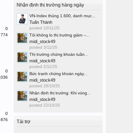
Nhận định thị trường hàng ngày
VN-Index thủng 1.600, danh mục...
Tuấn Thành
posted
10/11/25
0
774
Tôi không lo thị trường giảm –...
midi_stock49
posted
3/11/25
Thị trường chứng khoán tuần...
midi_stock49
posted
2/11/25
0
Bức tranh chứng khoán ngày...
,036
midi_stock49
posted
28/10/25
Nhận định thị trường: Khi vùng...
midi_stock49
posted
22/10/25
0
876
Tài trợ