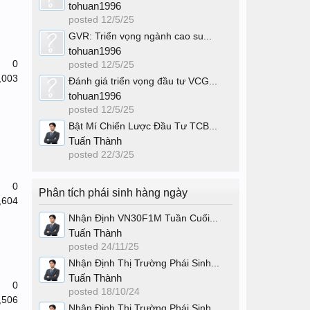
tohuan1996
posted
12/5/25
GVR: Triển vọng ngành cao su...
tohuan1996
0
posted
12/5/25
,003
Đánh giá triển vọng đầu tư VCG...
tohuan1996
posted
12/5/25
Bật Mí Chiến Lược Đầu Tư TCB...
Tuấn Thành
posted
22/3/25
0
Phân tích phái sinh hàng ngày
,604
Nhận Định VN30F1M Tuần Cuối...
Tuấn Thành
posted
24/11/25
Nhận Định Thị Trường Phái Sinh...
Tuấn Thành
0
posted
18/10/24
,506
Nhận Định Thị Trường Phái Sinh...