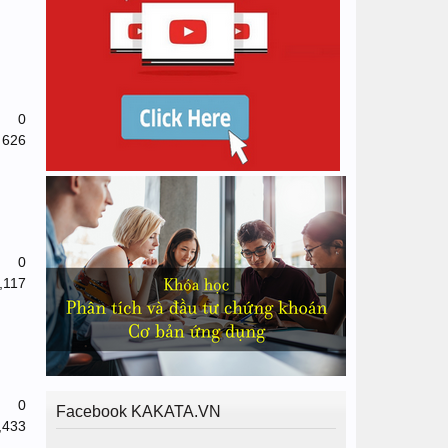
0
626
0
,117
0
Facebook KAKATA.VN
,433