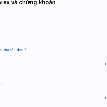
Forex và chứng khoán
ực cho nền kinh tế
1
i?
1