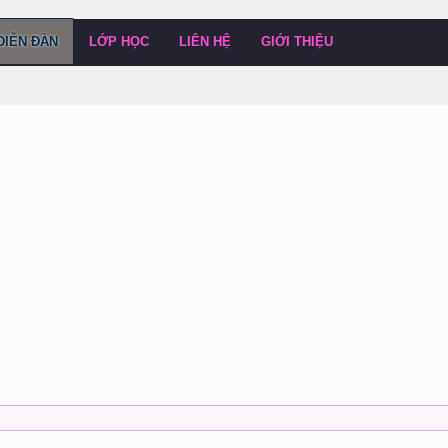
DIỄN ĐÀN
LỚP HỌC
LIÊN HỆ
GIỚI THIỆU