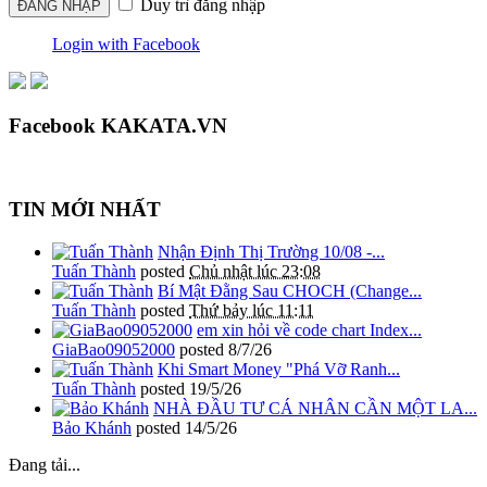
Duy trì đăng nhập
Login with Facebook
Facebook KAKATA.VN
TIN MỚI NHẤT
Nhận Định Thị Trường 10/08 -...
Tuấn Thành
posted
Chủ nhật lúc 23:08
Bí Mật Đằng Sau CHOCH (Change...
Tuấn Thành
posted
Thứ bảy lúc 11:11
em xin hỏi về code chart Index...
GiaBao09052000
posted
8/7/26
Khi Smart Money "Phá Vỡ Ranh...
Tuấn Thành
posted
19/5/26
NHÀ ĐẦU TƯ CÁ NHÂN CẦN MỘT LA...
Bảo Khánh
posted
14/5/26
Đang tải...