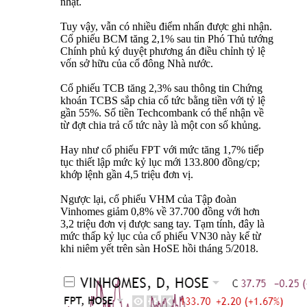
nhạt.
Tuy vậy, vẫn có nhiều điểm nhấn được ghi nhận.
Cổ phiếu BCM tăng 2,1% sau tin Phó Thủ tướng
Chính phủ ký duyệt phương án điều chỉnh tỷ lệ
vốn sở hữu của cổ đông Nhà nước.
Cổ phiếu TCB tăng 2,3% sau thông tin Chứng
khoán TCBS sắp chia cổ tức bằng tiền với tỷ lệ
gần 55%. Số tiền Techcombank có thể nhận về
từ đợt chia trả cổ tức này là một con số khủng.
Hay như cổ phiếu FPT với mức tăng 1,7% tiếp
tục thiết lập mức kỷ lục mới 133.800 đồng/cp;
khớp lệnh gần 4,5 triệu đơn vị.
Ngược lại, cổ phiếu VHM của Tập đoàn
Vinhomes giảm 0,8% về 37.700 đồng với hơn
3,2 triệu đơn vị được sang tay. Tạm tính, đây là
mức thấp kỷ lục của cổ phiếu VN30 này kể từ
khi niêm yết trên sàn HoSE hồi tháng 5/2018.