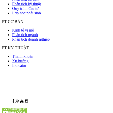
Phân tích kỹ thuật
Quy trình đầu tư
Lớp học phái sinh
PT CƠ BẢN
Kinh tế vĩ mô
Phân tích ngành
Phân tích doanh nghiệp
PT KỸ THUẬT
Thanh khoản
Xu hướng
Indicator