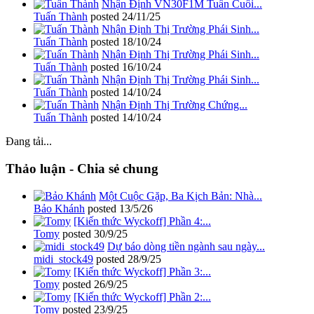
Nhận Định VN30F1M Tuần Cuối...
Tuấn Thành
posted
24/11/25
Nhận Định Thị Trường Phái Sinh...
Tuấn Thành
posted
18/10/24
Nhận Định Thị Trường Phái Sinh...
Tuấn Thành
posted
16/10/24
Nhận Định Thị Trường Phái Sinh...
Tuấn Thành
posted
14/10/24
Nhận Định Thị Trường Chứng...
Tuấn Thành
posted
14/10/24
Đang tải...
Thảo luận - Chia sẻ chung
Một Cuộc Gặp, Ba Kịch Bản: Nhà...
Bảo Khánh
posted
13/5/26
[Kiến thức Wyckoff] Phần 4:...
Tomy
posted
30/9/25
Dự báo dòng tiền ngành sau ngày...
midi_stock49
posted
28/9/25
[Kiến thức Wyckoff] Phần 3:...
Tomy
posted
26/9/25
[Kiến thức Wyckoff] Phần 2:...
Tomy
posted
23/9/25