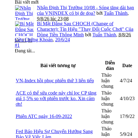
Bài viết mới
Nhận Định Thị Trường 10/08 - Sóng tăng dài hạn
của VNINDEX có bị đe dọa?
bởi
Tuấn Thành
,
9/8/26 lúc 23:08
Bí Mật Đằng Sau CHOCH (Change of
Character): Tín Hiệu "Thay Đổi Cuộc Chơi" Của
Dòng Tiền Thông Minh
bởi
Tuấn Thành
,
8/8/26
Cừu Chứng Khoán
,
20/6/24
lúc 11:11
#1
Đang tải...
Diễn
Bài viết tương tự
Date
đàn
Thảo
VN-Index hồi phục phiên thứ 3 liên tiếp
luận
4/7/24
chung
ACE có thể sửa code nảy chỉ lọc CP tăng
Thảo
giá 1,5% so với phiên trước ko. Xin cảm
luận
4/10/23
ơn!
chung
Thảo
Phiên ATC ngày 16-09-2022
luận
17/9/22
chung
Thảo
Fed Báo Hiệu Sự Chuyển Hướng Sang
luận
5/9/24
Bảo Vệ Việc Làm