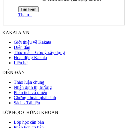
Thêm...
KAKATA.VN
Giới thiệu về Kakata
Diễn đàn
Thắc mắc - Góp ý xây dựng
Hoạt động Kakata
Liên hệ
DIỄN ĐÀN
Thảo luận chung
Nhận định thị trường
Phân tích cổ phiếu
Chứng khoán phái sinh
Sách - Tài liệu
LỚP HỌC CHỨNG KHOÁN
Lớp học căn bản
Phân tích cơ bản