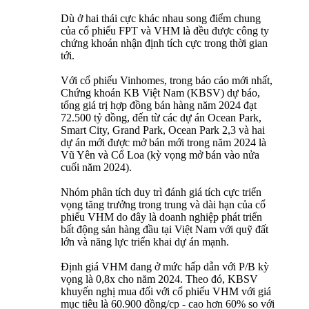
Dù ở hai thái cực khác nhau song điểm chung
của cổ phiếu FPT và VHM là đều được công ty
chứng khoán nhận định tích cực trong thời gian
tới.
Với cổ phiếu Vinhomes, trong báo cáo mới nhất,
Chứng khoán KB Việt Nam (KBSV) dự báo,
tổng giá trị hợp đồng bán hàng năm 2024 đạt
72.500 tỷ đồng, đến từ các dự án Ocean Park,
Smart City, Grand Park, Ocean Park 2,3 và hai
dự án mới được mở bán mới trong năm 2024 là
Vũ Yên và Cổ Loa (kỳ vọng mở bán vào nửa
cuối năm 2024).
Nhóm phân tích duy trì đánh giá tích cực triển
vọng tăng trưởng trong trung và dài hạn của cổ
phiếu VHM do đây là doanh nghiệp phát triển
bất động sản hàng đầu tại Việt Nam với quỹ đất
lớn và năng lực triển khai dự án mạnh.
Định giá VHM đang ở mức hấp dẫn với P/B kỳ
vọng là 0,8x cho năm 2024. Theo đó, KBSV
khuyến nghị mua đối với cổ phiếu VHM với giá
mục tiêu là 60.900 đồng/cp - cao hơn 60% so với