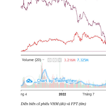
Diễn biến cổ phiếu VHM (đỏ) và FPT (tím)