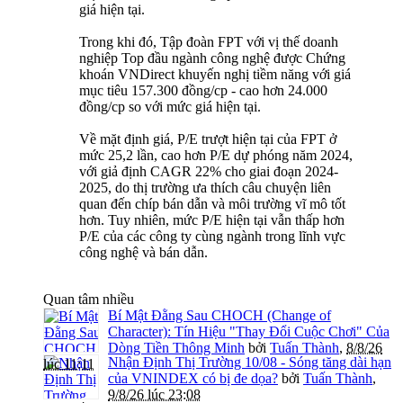
giá hiện tại.
Trong khi đó, Tập đoàn FPT với vị thế doanh
nghiệp Top đầu ngành công nghệ được Chứng
khoán VNDirect khuyến nghị tiềm năng với giá
mục tiêu 157.300 đồng/cp - cao hơn 24.000
đồng/cp so với mức giá hiện tại.
Về mặt định giá, P/E trượt hiện tại của FPT ở
mức 25,2 lần, cao hơn P/E dự phóng năm 2024,
với giả định CAGR 22% cho giai đoạn 2024-
2025, do thị trường ưa thích câu chuyện liên
quan đến chíp bán dẫn và môi trường vĩ mô tốt
hơn. Tuy nhiên, mức P/E hiện tại vẫn thấp hơn
P/E của các công ty cùng ngành trong lĩnh vực
công nghệ và bán dẫn.
Quan tâm nhiều
Bí Mật Đằng Sau CHOCH (Change of
Character): Tín Hiệu "Thay Đổi Cuộc Chơi" Của
Dòng Tiền Thông Minh
bởi
Tuấn Thành
,
8/8/26
Nhận Định Thị Trường 10/08 - Sóng tăng dài hạn
lúc 11:11
của VNINDEX có bị đe dọa?
bởi
Tuấn Thành
,
9/8/26 lúc 23:08