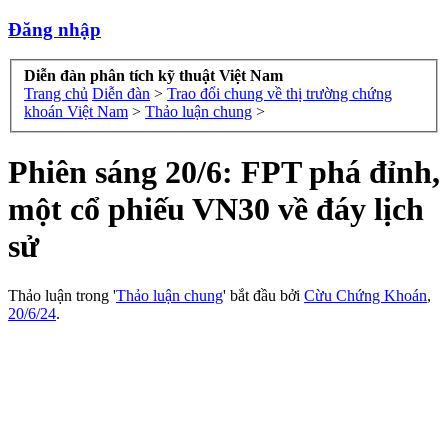
Đăng nhập
Diễn đàn phân tích kỹ thuật Việt Nam
Trang chủ
Diễn đàn
>
Trao đổi chung về thị trường chứng
khoán Việt Nam
>
Thảo luận chung
>
Phiên sáng 20/6: FPT phá đỉnh,
một cổ phiếu VN30 về đáy lịch
sử
Thảo luận trong '
Thảo luận chung
' bắt đầu bởi
Cừu Chứng Khoán
,
20/6/24
.