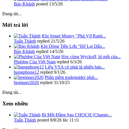
Bảo Khánh
posted
13/5/26
Đang tải...
Mới trả lời
Khi Smart Money "Phá Vỡ Ranh...
Tuấn Thành
replied
21/5/26
Khi Dòng Tiền Lớn “Để Lại Dấu...
Bảo Khánh
replied
14/5/26
Học cùng Wyckoff, bí mật của...
Phương Của Việt Nam
replied
6/3/26
Liệu VSA có phải là phiên bản...
hungphong12
replied
9/1/26
Phần mềm tradeguider phái...
beginner2020
replied
31/10/25
Đang tải...
Xem nhiều
Bí Mật Đằng Sau CHOCH (Change...
Tuấn Thành
posted
8/8/26 lúc 11:11