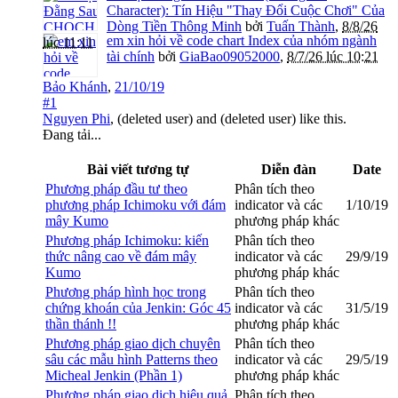
Character): Tín Hiệu "Thay Đổi Cuộc Chơi" Của
Dòng Tiền Thông Minh
bởi
Tuấn Thành
,
8/8/26
em xin hỏi về code chart Index của nhóm ngành
lúc 11:11
tài chính
bởi
GiaBao09052000
,
8/7/26 lúc 10:21
Bảo Khánh
,
21/10/19
#1
Nguyen Phi
,
(deleted user)
and
(deleted user)
like this.
Đang tải...
Bài viết tương tự
Diễn đàn
Date
Phương pháp đầu tư theo
Phân tích theo
phương pháp Ichimoku với đám
indicator và các
1/10/19
mây Kumo
phương pháp khác
Phương pháp Ichimoku: kiến
Phân tích theo
thức nâng cao về đám mây
indicator và các
29/9/19
Kumo
phương pháp khác
Phương pháp hình học trong
Phân tích theo
chứng khoán của Jenkin: Góc 45
indicator và các
31/5/19
thần thánh !!
phương pháp khác
Phương pháp giao dịch chuyên
Phân tích theo
sâu các mẫu hình Patterns theo
indicator và các
29/5/19
Micheal Jenkin (Phần 1)
phương pháp khác
Phương pháp giao dịch hiệu quả
Phân tích theo