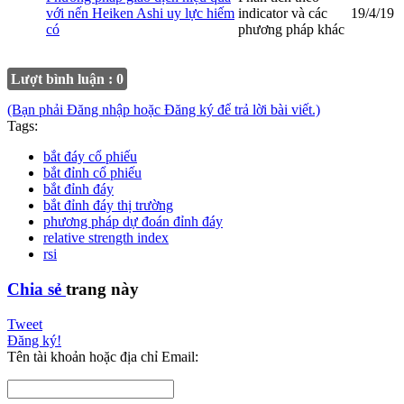
với nến Heiken Ashi uy lực hiếm
indicator và các
19/4/19
có
phương pháp khác
Lượt bình luận : 0
(Bạn phải Đăng nhập hoặc Đăng ký để trả lời bài viết.)
Tags:
bắt đáy cổ phiếu
bắt đỉnh cổ phiếu
bắt đỉnh đáy
bắt đỉnh đáy thị trường
phương pháp dự đoán đỉnh đáy
relative strength index
rsi
Chia sẻ
trang này
Tweet
Đăng ký!
Tên tài khoản hoặc địa chỉ Email: