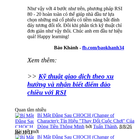
Như vậy với 4 bước như trên, phương pháp RSI
80 - 20 hoàn toàn có thể giúp nhà đầu tư lựa
chọn những mã cổ phiếu có tiềm năng bắt đỉnh
đáy tương đối tốt. Đôi khi phân tích kỹ thuật chỉ
đơn giản như vậy thôi. Chúc anh em đầu tư hiệu
quả! Happy learning!
Bảo Khánh -
fb.com/baokhanh34
Xem thêm:
>>
Kỹ thuật giao dịch theo xu
hướng và nhận biết điểm đảo
chiều với RSI
Quan tâm nhiều
Bí Mật Đằng Sau CHOCH (Change of
Character): Tín Hiệu "Thay Đổi Cuộc Chơi" Của
Dòng Tiền Thông Minh
bởi
Tuấn Thành
,
8/8/26
Bài viết mới
lúc 11:11
Bí Mật Đằng Sau CHOCH (Change of