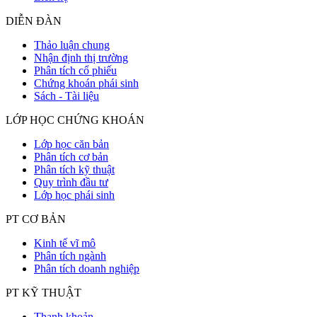
DIỄN ĐÀN
Thảo luận chung
Nhận định thị trường
Phân tích cổ phiếu
Chứng khoán phái sinh
Sách - Tài liệu
LỚP HỌC CHỨNG KHOÁN
Lớp học căn bản
Phân tích cơ bản
Phân tích kỹ thuật
Quy trình đầu tư
Lớp học phái sinh
PT CƠ BẢN
Kinh tế vĩ mô
Phân tích ngành
Phân tích doanh nghiệp
PT KỸ THUẬT
Thanh khoản