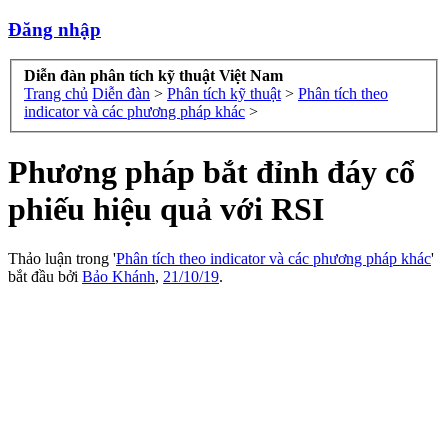
Đăng nhập
Diễn đàn phân tích kỹ thuật Việt Nam
Trang chủ
Diễn đàn
>
Phân tích kỹ thuật
>
Phân tích theo
indicator và các phương pháp khác
>
Phương pháp bắt đỉnh đáy cổ
phiếu hiệu quả với RSI
Thảo luận trong '
Phân tích theo indicator và các phương pháp khác
'
bắt đầu bởi
Bảo Khánh
,
21/10/19
.