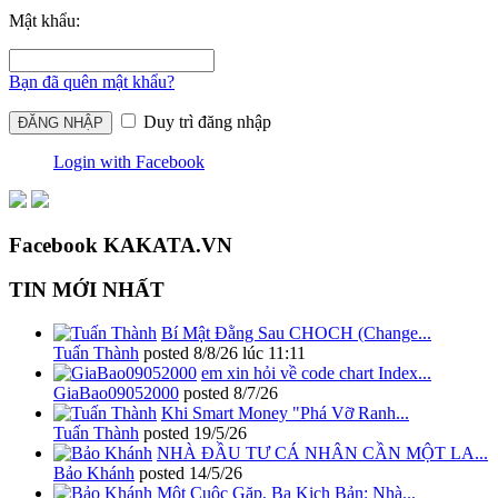
Mật khẩu:
Bạn đã quên mật khẩu?
Duy trì đăng nhập
Login with Facebook
Facebook KAKATA.VN
TIN MỚI NHẤT
Bí Mật Đằng Sau CHOCH (Change...
Tuấn Thành
posted
8/8/26 lúc 11:11
em xin hỏi về code chart Index...
GiaBao09052000
posted
8/7/26
Khi Smart Money "Phá Vỡ Ranh...
Tuấn Thành
posted
19/5/26
NHÀ ĐẦU TƯ CÁ NHÂN CẦN MỘT LA...
Bảo Khánh
posted
14/5/26
Một Cuộc Gặp, Ba Kịch Bản: Nhà...