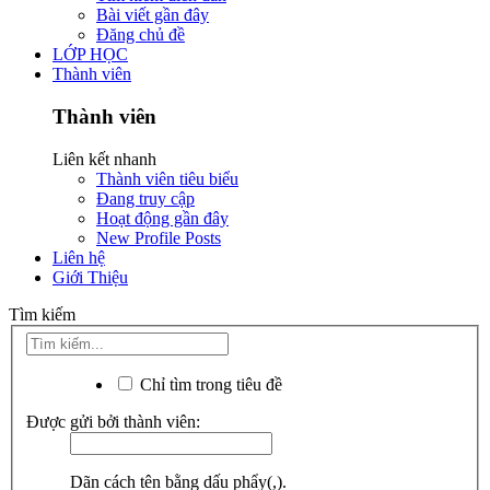
Bài viết gần đây
Đăng chủ đề
LỚP HỌC
Thành viên
Thành viên
Liên kết nhanh
Thành viên tiêu biểu
Đang truy cập
Hoạt động gần đây
New Profile Posts
Liên hệ
Giới Thiệu
Tìm kiếm
Chỉ tìm trong tiêu đề
Được gửi bởi thành viên:
Dãn cách tên bằng dấu phẩy(,).