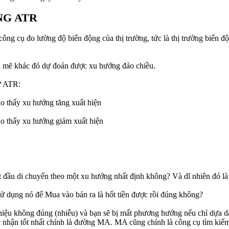
NG ATR
ông cụ đo lường độ biến động của thị trường, tức là thị trường biến đ
 mẽ khác đó dự đoán được xu hướng đảo chiều.
ừ ATR:
ho thấy xu hướng tăng xuất hiện
ho thấy xu hướng giảm xuất hiện
t đầu di chuyển theo một xu hướng nhất định không? Và dĩ nhiên đó l
ử dụng nó để Mua vào bán ra là hốt tiền được rồi đúng không?
 tín hiệu không đúng (nhiễu) và bạn sẽ bị mất phương hướng nếu chỉ d
nhận tốt nhất chính là đường MA. MA cũng chính là công cụ tìm kiếm