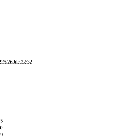
9/5/26 lúc 22:32
e
5
25
20
19