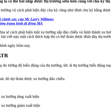
 ta có thể bắt nhịp được thị trường sớm hơn cùng với chu kỳ thị
 thị trường và cách phát hiện đáy chu kỳ cũng như đỉnh chu kỳ bằng đ
 chính xác của Mr Larry Williams
ường trung bình di động MA
chia sẻ cách phát hiện một xu hướng sắp đảo chiều và hình thành xu hư
bài viết này một cách thích hợp thì có thể đoán được đỉnh đáy thị trườ
chính ngày hôm nay.
ATR
đo lường độ biến động của thị trường, tức là thị trường biến động mạ
ác đó dự đoán được xu hướng đảo chiều.
y xu hướng tăng xuất hiện
y xu hướng giảm xuất hiện