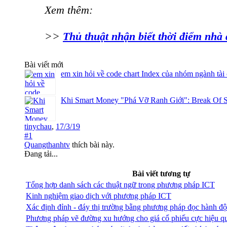
Xem thêm:
>>
Thủ thuật nhận biết thời điểm nhà 
Bài viết mới
em xin hỏi về code chart Index của nhóm ngành tài
Khi Smart Money "Phá Vỡ Ranh Giới": Break Of S
tinychau
,
17/3/19
#1
Quangthanhtv
thích bài này.
Đang tải...
Bài viết tương tự
Tổng hợp danh sách các thuật ngữ trong phương pháp ICT
Kinh nghiệm giao dịch với phương pháp ICT
Xác định đỉnh - đáy thị trường bằng phương pháp đọc hành độn
Phương pháp vẽ đường xu hướng cho giá cổ phiếu cực hiệu q