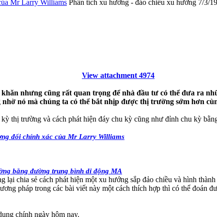
của Mr Larry Williams
Phân tích xu hướng - đảo chiều xu hướng
7/3/1
View attachment 4974
 khăn nhưng cũng rất quan trọng để nhà đầu tư có thể đưa ra nhữ
 nhờ nó mà chúng ta có thể bắt nhịp được thị trường sớm hơn cùn
chu kỳ thị trường và cách phát hiện đáy chu kỳ cũng như đỉnh chu kỳ 
ng đối chính xác của Mr Larry Williams
ường bằng đường trung bình di động MA
ng lại chia sẻ cách phát hiện một xu hướng sắp đảo chiều và hình thành
ương pháp trong các bài viết này một cách thích hợp thì có thể đoán đ
 dung chính ngày hôm nay.