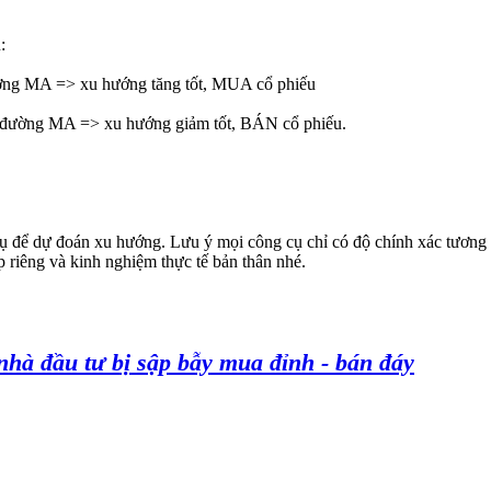
:
ường MA => xu hướng tăng tốt, MUA cổ phiếu
g đường MA => xu hướng giảm tốt, BÁN cổ phiếu.
 để dự đoán xu hướng. Lưu ý mọi công cụ chỉ có độ chính xác tương đ
 riêng và kinh nghiệm thực tế bản thân nhé.
nhà đầu tư bị sập bẫy mua đỉnh - bán đáy